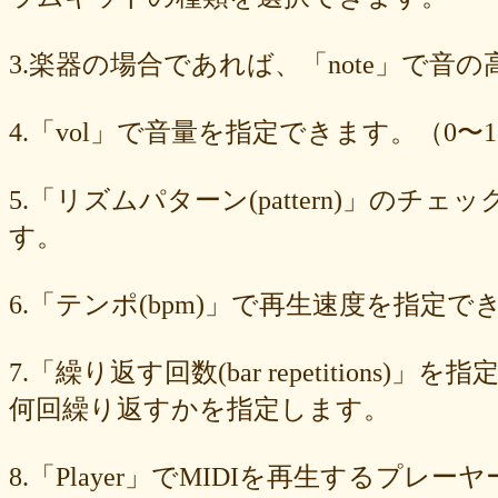
83d205db59
8058ee16b9
6709558878
49f63675b9
15ebcaa807
f447739453
f1c0d3dc34
da42cb1955
c62458f813
b37a74366d
3.楽器の場合であれば、「note」で音
b2fa6b2e85
b0ebace0d4
aa7f949dad
a558c898d9
6c1bd04085
4cdc426d81
3cd561418e
1182b99ba6
00e292a1f5
e186dc0158
d654560420
c7b6a2d824
c2d4263ad3
b6a3ebae49
a1d5a5a815
4.「vol」で音量を指定できます。（0〜1
8e583fa566
7ad1494187
730004aebd
6885987d16
65cfc3bafc
549cd673c1
46826ddb7d
1f3db7da4f
f7f3aaefdc
d492166dd6
c03ee6ed7d
b6644f8493
9cbe0408c7
84b5762063
62a6327de0
5.「リズムパターン(pattern)」の
628225f82f
52edae9aa8
18f5335287
1268752f8b
07c8575aba
す。
d9a6669c89
c7bdea50cf
b0028a39c5
a18acc69c9
a0d1cb27ad
89e6983403
8533fa9130
781846e9cb
6b9f362c23
4e887b24b9
3ead6ea83a
08f33c49f1
f03e2db100
e9d79dc0cc
d10d20337c
6.「テンポ(bpm)」で再生速度を指定でき
bc4e86d124
a86454d5af
a21fbd24dc
8ea728273f
77fab01bea
73468471cf
086bf9fcae
f839ea6eb8
f59ab6f876
d4f92dc6f9
c81b0593c1
bc301c5458
b9b05c1c30
b77b06e8c8
b6c669ff01
7.「繰り返す回数(bar repetitio
96e88e2e7c
73522421d7
542712bc73
525a28a776
4086a90e60
何回繰り返すかを指定します。
0823766053
ff7e40cee8
c883974f52
b0b41f52fa
96116e3c1b
87fe98e89a
8247dd5d17
7c7c130e4a
7518e463a7
56dc16e387
51b2dae66f
3e795bcaec
010563934b
f49c4744b8
e5442af73b
8.「Player」でMIDIを再生する
dfc745d5b5
d0cad829d6
c6b827ad20
c3e63aff18
b656d3e82d