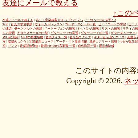
友達にメールで教える
8d0b76a51f
82cd07e425
6e992b6590
6ba2b88ccf
68bb537805
↑この
463602b28b
26f9005f27
26e2f19a95
143f1b41c9
f4bf1a464f
e9191eb03d
caa6d4fba0
c9cc389c55
a8efcaad6c
87d3fa1850
友達にメールで教える
|
ネット音楽教室 のトップページへ
|
↑このページの先頭へ↑
TOP
|
音楽の学習手順
|
ヴォーカルレッスン
|
コード・スケール一覧
|
ピアノコードの学習
|
ピアノ
822c8a2221
6c9555584d
690bfb6814
64c135d1a2
402acec68f
の練習
|
モーツァルトの練習
|
ベートーヴェンの練習
|
ショパンの練習
|
リストの練習
|
サティの練
3365c53218
1f25023966
1399a07846
f964840e51
e9a7a614e7
ルの学習
|
ギタースケールの一覧
|
ギターコードの学習
|
ギターコードの一覧
|
ギターチューナー
|
MIDIの知識
|
MIDIの再生環境
|
音楽クイズ一覧
|
音名当てクイズ
|
ギター音名当てクイズ
|
楽譜音
c88b4e964f
b8da4c2285
b270827c51
8ebdef9f49
6e4d158010
方
|
暗譜のしかた
|
音楽最新ニュース
|
アーティスト最新情報
|
最新コンサート情報
|
今日が誕生日
42cb27f1d3
0f4040bbb4
04cf47f62f
df03296293
c36fe2da58
望
|
リンク
|
音楽関連資格
|
歌詞のための言葉数 一覧
|
自作歌詞一覧
|
運営者情報
c3480e1459
bf22798100
b8bf8db0a1
94ec67beb2
7c0e41411e
675194818b
406ca09894
28a161410e
1b26c7bbdf
105e2c2047
e7a96595b3
d635518744
c434a34b3f
b915735725
b52c835867
このサイトの内容
9fc634585a
9a33ee4889
95a3a74b31
94a7f22cb0
7db412d099
Copyright © 2026.
ネ
76379527b6
7407223880
72234b8d1a
228bfbe0f8
0d7d3b584e
0816a7c984
06c2b8a602
fa20e59202
cc8c7f67ed
c689e48133
c2b15d69df
b48faa67fe
b0b3ab756f
98a4479ea0
905d4b4dad
8970dbabef
64002b0048
56e6efc5a8
568c92c9da
4fb9f06b77
381a65ffd9
1c76519672
fa6f13ec69
e92ac18f7b
e1e87e5623
d1498da0fa
cebe9a83e2
a7864853c3
88603b00e3
83bfcceb4e
637e24eddc
18d3243bd9
ebcf32ddfd
aa46363b7b
9ee57c465f
766e9152ea
4558af5ef1
204b35c644
0111ac8c15
fd334bd5c9
da081bcc1f
c58c0a008b
bf5093f77a
bac9bd4851
ad2806b7b3