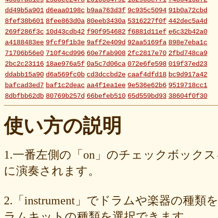
dd49b5a901
d6eaa0198c
b9aa763d3f
9c935c5094
91b0a72cbd
8fef38b601
8fee863d0a
80eeb3430a
5316227f0f
442dec5a4d
269f286f3c
10d43cdb42
f90f954682
f6881d11ef
e6c32b42a0
a4188483ee
9fcf9f1b3e
9aff2e409d
92aa5169fa
898e7eba1c
71706b56e0
710f4cd996
60e7fab908
2fc2817e70
2fbd748ca9
2bc2c23116
18ae976a5f
0a5c7d06ca
072e6fe598
019f37ed23
ddabb15a90
d6a569fc0b
cd3dccbd2e
caaf4dfd18
bc9d917a42
bafcad3ed7
baf1c2deac
aa4f1ea1ee
9e536e62b6
9519718cc1
8dbfbb62db
80769b257d
66befeb510
65d559bd93
38604f0f30
2c7c77c0e3
1d7df4821b
eb3fa731cd
ca1398119b
c8cb07711a
ba23f8e41e
af4394c99f
6d38537a62
620015f88b
42a29f8e54
使い方の説明
0ec360312d
faa9413074
edf12ab6c3
dee16d27c4
b5b6539562
9fcce57df6
8b24beae51
89d4f1bbdd
856c39952d
8288cef79d
4c796286c6
340ad882e1
1568abddff
0de2e30836
02998e587d
1.一番左側の「on」のチェックボック
d5377cd92c
d0dd3cb603
c59ba222c9
b8ad097d47
9f659fd909
に演奏されます。
9ef6ebcac2
99ce8a767d
924d9cb69e
924420a7a3
90274bff4e
7c5e32d3ed
6e70005023
6b6957415e
5e80ad5293
5095988ef6
4b7930b4d0
2038b53613
1ec36c4061
e46b239a6b
db1c936d78
2.「instrument」でドラムや楽器の種
d8e87cf486
d836b49a9d
d76a3e8c23
b9fed15d2b
b38ab1d1b8
ab588df87c
a4e75e4c92
a204a61a9b
a08fde1570
a01087c2be
ラムキットの種類を選択できます。