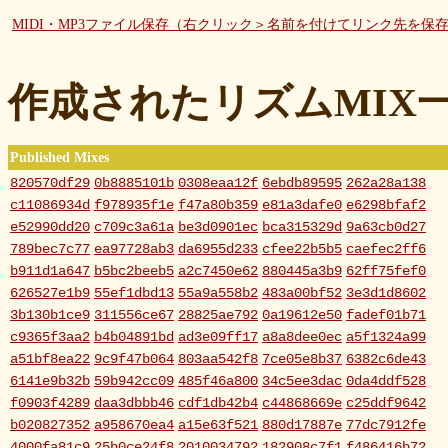
MIDI・MP3ファイル保存（右クリック＞名前を付けてリンク先を保
作成されたリズムMIX
Published Mixes
820570df29
0b8885101b
0308eaa12f
6ebdb89595
262a28a138
c11086934d
f978935f1e
f47a80b359
e81a3dafe0
e6298bfaf2
e52990dd20
c709c3a61a
be3d0901ec
bca315329d
9a63cb0d27
789bec7c77
ea97728ab3
da6955d233
cfee22b5b5
caefec2ff6
b911d1a647
b5bc2beeb5
a2c7450e62
880445a3b9
62ff75fef0
626527e1b9
55ef1dbd13
55a9a558b2
483a00bf52
3e3d1d8602
3b130b1ce9
311556ce67
28825ae792
0a19612e50
fadef01b71
c9365f3aa2
b4b04891bd
ad3e09ff17
a8a8dee0ec
a5f1324a99
a51bf8ea22
9c9f47b064
803aa542f8
7ce05e8b37
6382c6de43
6141e9b32b
59b942cc09
485f46a800
34c5ee3dac
0da4ddf528
f0903f4289
daa3dbbb46
cdf1db42b4
c44868669e
c25ddf9642
b020827352
a958670ea4
a15e63f521
880d17887e
77dc7912fe
4000fa81c9
25b0ce24f8
2010034792
182908c7f1
f486416b72