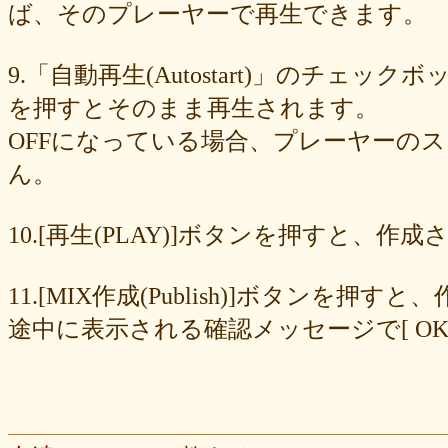
ad6f7dcfc9
ac69c327de
a7f6790d33
a64b08cffb
a30f12f95e
ば、そのプレーヤーで再生できます。
7b05f8138c
78e8adf757
74d31e65fd
66e2116aa7
61d4328ed8
4398a04500
15ad0d5259
e3c007bff4
de7baa6c15
dc7d006232
9.「自動再生(Autostart)」のチェッ
d9dd0eed7c
cced980bc0
b819610aad
8a1c0c81c0
7cf839275e
74873024c5
71e43fd74b
686dea5b28
5fec00f440
22da2c0e9d
を押すとそのまま再生されます。
0aa68fdc23
0a6164721d
daf1370064
d5ee40fc36
ce89d42943
OFFになっている場合、プレーヤーの
c90746f212
a931ac536a
97e8004df8
91c7ed5598
6ccae8b4c8
677439c6fd
563e6c698d
446eac72db
226c3f614f
213395174a
ん。
19020e22e4
0c727ebe85
0856871099
eb982325ec
e9cbf25271
b9d1d00184
b8045b96ff
a321d82208
a2a831ffc6
9a9bb290cf
8cc6216226
859558fa7b
6d6b2688e7
6c20b0ea3b
6c17d59fb6
10.[再生(PLAY)]ボタンを押すと、
680392e3ca
67efe92fc1
424d8f7433
31dcb76251
f39402e7af
e8249017d4
e61e37969b
dad2acfe86
d65d23faa5
c971c479a3
11.[MIX作成(Publish)]ボタン
b8c89e652c
a049cc5cb0
9549b74be6
9464a5a754
75bc5fddef
72327b81ad
64766afcb0
5982faf785
37b81fb37a
2626069af6
途中に表示される確認メッセージで[ O
163476afd5
ff11537725
e56596ec21
d07f6cc27f
bc31193a8e
b79e0a5a4a
99b9b052b9
8987ee54c7
7f346ddcae
763b797cad
69ea046f5f
66b9ebbc79
6166771447
5fed773abd
52efdfc022
29a19c444a
23eaa364d1
1e8ba00bed
cf0487c553
b0e896a527
6e4bf24d1f
6219e85d0b
54b712bc18
3b63acaeed
dda20b294f
d538875846
bc97ffa855
a92c82a9b9
a87040e19c
a5c7798f47