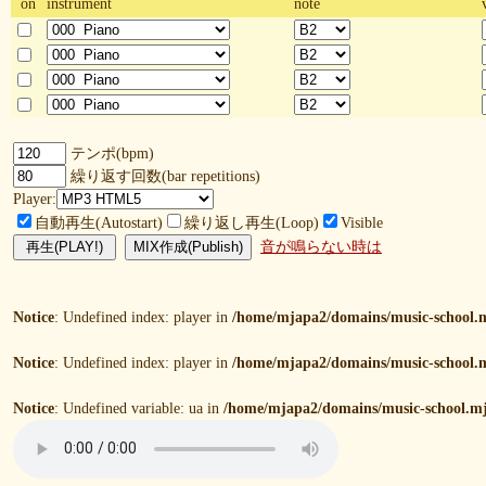
on
instrument
note
テンポ(bpm)
繰り返す回数(bar repetitions)
Player:
自動再生(Autostart)
繰り返し再生(Loop)
Visible
音が鳴らない時は
Notice
: Undefined index: player in
/home/mjapa2/domains/music-school.m
Notice
: Undefined index: player in
/home/mjapa2/domains/music-school.m
Notice
: Undefined variable: ua in
/home/mjapa2/domains/music-school.mj