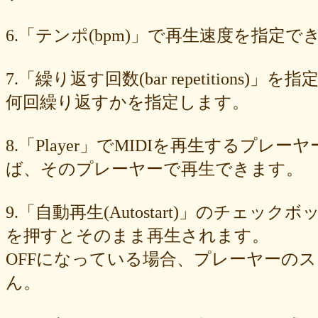
89e6983403
8533fa9130
781846e9cb
6b9f362c23
4e887b24b9
3ead6ea83a
08f33c49f1
f03e2db100
e9d79dc0cc
d10d20337c
6.「テンポ(bpm)」で再生速度を指定でき
bc4e86d124
a86454d5af
a21fbd24dc
8ea728273f
77fab01bea
73468471cf
086bf9fcae
f839ea6eb8
f59ab6f876
d4f92dc6f9
c81b0593c1
bc301c5458
b9b05c1c30
b77b06e8c8
b6c669ff01
7.「繰り返す回数(bar repetitio
96e88e2e7c
73522421d7
542712bc73
525a28a776
4086a90e60
何回繰り返すかを指定します。
0823766053
ff7e40cee8
c883974f52
b0b41f52fa
96116e3c1b
87fe98e89a
8247dd5d17
7c7c130e4a
7518e463a7
56dc16e387
51b2dae66f
3e795bcaec
010563934b
f49c4744b8
e5442af73b
8.「Player」でMIDIを再生する
dfc745d5b5
d0cad829d6
c6b827ad20
c3e63aff18
b656d3e82d
ad6f7dcfc9
ac69c327de
a7f6790d33
a64b08cffb
a30f12f95e
ば、そのプレーヤーで再生できます。
7b05f8138c
78e8adf757
74d31e65fd
66e2116aa7
61d4328ed8
4398a04500
15ad0d5259
e3c007bff4
de7baa6c15
dc7d006232
9.「自動再生(Autostart)」のチェッ
d9dd0eed7c
cced980bc0
b819610aad
8a1c0c81c0
7cf839275e
74873024c5
71e43fd74b
686dea5b28
5fec00f440
22da2c0e9d
を押すとそのまま再生されます。
0aa68fdc23
0a6164721d
daf1370064
d5ee40fc36
ce89d42943
OFFになっている場合、プレーヤーの
c90746f212
a931ac536a
97e8004df8
91c7ed5598
6ccae8b4c8
677439c6fd
563e6c698d
446eac72db
226c3f614f
213395174a
ん。
19020e22e4
0c727ebe85
0856871099
eb982325ec
e9cbf25271
b9d1d00184
b8045b96ff
a321d82208
a2a831ffc6
9a9bb290cf