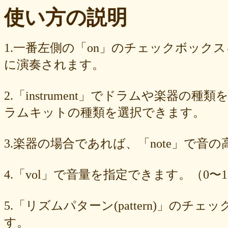
ba23f8e41e
af4394c99f
6d38537a62
620015f88b
42a29f8e54
使い方の説明
0ec360312d
faa9413074
edf12ab6c3
dee16d27c4
b5b6539562
9fcce57df6
8b24beae51
89d4f1bbdd
856c39952d
8288cef79d
4c796286c6
340ad882e1
1568abddff
0de2e30836
02998e587d
1.一番左側の「on」のチェックボック
d5377cd92c
d0dd3cb603
c59ba222c9
b8ad097d47
9f659fd909
に演奏されます。
9ef6ebcac2
99ce8a767d
924d9cb69e
924420a7a3
90274bff4e
7c5e32d3ed
6e70005023
6b6957415e
5e80ad5293
5095988ef6
4b7930b4d0
2038b53613
1ec36c4061
e46b239a6b
db1c936d78
2.「instrument」でドラムや楽器の種
d8e87cf486
d836b49a9d
d76a3e8c23
b9fed15d2b
b38ab1d1b8
ab588df87c
a4e75e4c92
a204a61a9b
a08fde1570
a01087c2be
ラムキットの種類を選択できます。
83d205db59
8058ee16b9
6709558878
49f63675b9
15ebcaa807
f447739453
f1c0d3dc34
da42cb1955
c62458f813
b37a74366d
3.楽器の場合であれば、「note」で音
b2fa6b2e85
b0ebace0d4
aa7f949dad
a558c898d9
6c1bd04085
4cdc426d81
3cd561418e
1182b99ba6
00e292a1f5
e186dc0158
d654560420
c7b6a2d824
c2d4263ad3
b6a3ebae49
a1d5a5a815
4.「vol」で音量を指定できます。（0〜1
8e583fa566
7ad1494187
730004aebd
6885987d16
65cfc3bafc
549cd673c1
46826ddb7d
1f3db7da4f
f7f3aaefdc
d492166dd6
c03ee6ed7d
b6644f8493
9cbe0408c7
84b5762063
62a6327de0
5.「リズムパターン(pattern)」の
628225f82f
52edae9aa8
18f5335287
1268752f8b
07c8575aba
す。
d9a6669c89
c7bdea50cf
b0028a39c5
a18acc69c9
a0d1cb27ad