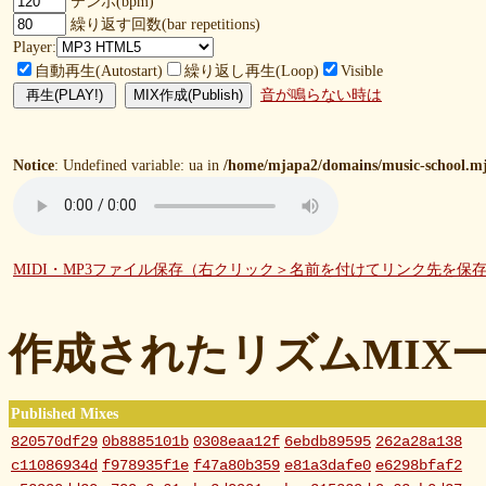
テンポ(bpm)
繰り返す回数(bar repetitions)
Player:
自動再生(Autostart)
繰り返し再生(Loop)
Visible
音が鳴らない時は
Notice
: Undefined variable: ua in
/home/mjapa2/domains/music-school.mj
MIDI・MP3ファイル保存（右クリック＞名前を付けてリンク先を保
作成されたリズムMIX
Published Mixes
820570df29
0b8885101b
0308eaa12f
6ebdb89595
262a28a138
c11086934d
f978935f1e
f47a80b359
e81a3dafe0
e6298bfaf2