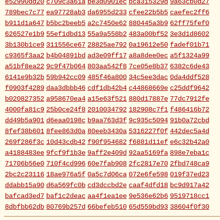
e52990dd20
c709c3a61a
be3d0901ec
bca315329d
9a63cb0d27
789bec7c77
ea97728ab3
da6955d233
cfee22b5b5
caefec2ff6
b911d1a647
b5bc2beeb5
a2c7450e62
880445a3b9
62ff75fef0
626527e1b9
55ef1dbd13
55a9a558b2
483a00bf52
3e3d1d8602
3b130b1ce9
311556ce67
28825ae792
0a19612e50
fadef01b71
c9365f3aa2
b4b04891bd
ad3e09ff17
a8a8dee0ec
a5f1324a99
a51bf8ea22
9c9f47b064
803aa542f8
7ce05e8b37
6382c6de43
6141e9b32b
59b942cc09
485f46a800
34c5ee3dac
0da4ddf528
f0903f4289
daa3dbbb46
cdf1db42b4
c44868669e
c25ddf9642
b020827352
a958670ea4
a15e63f521
880d17887e
77dc7912fe
4000fa81c9
25b0ce24f8
2010034792
182908c7f1
f486416b72
dd49b5a901
d6eaa0198c
b9aa763d3f
9c935c5094
91b0a72cbd
8fef38b601
8fee863d0a
80eeb3430a
5316227f0f
442dec5a4d
269f286f3c
10d43cdb42
f90f954682
f6881d11ef
e6c32b42a0
a4188483ee
9fcf9f1b3e
9aff2e409d
92aa5169fa
898e7eba1c
71706b56e0
710f4cd996
60e7fab908
2fc2817e70
2fbd748ca9
2bc2c23116
18ae976a5f
0a5c7d06ca
072e6fe598
019f37ed23
ddabb15a90
d6a569fc0b
cd3dccbd2e
caaf4dfd18
bc9d917a42
bafcad3ed7
baf1c2deac
aa4f1ea1ee
9e536e62b6
9519718cc1
8dbfbb62db
80769b257d
66befeb510
65d559bd93
38604f0f30
2c7c77c0e3
1d7df4821b
eb3fa731cd
ca1398119b
c8cb07711a