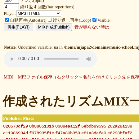
テンポ(bpm)
繰り返す回数(bar repetitions)
Player:
自動再生(Autostart)
繰り返し再生(Loop)
Visible
音が鳴らない時は
Notice
: Undefined variable: ua in
/home/mjapa2/domains/music-school.mj
MIDI・MP3ファイル保存（右クリック＞名前を付けてリンク先を保
作成されたリズムMIX
Published Mixes
820570df29
0b8885101b
0308eaa12f
6ebdb89595
262a28a138
c11086934d
f978935f1e
f47a80b359
e81a3dafe0
e6298bfaf2