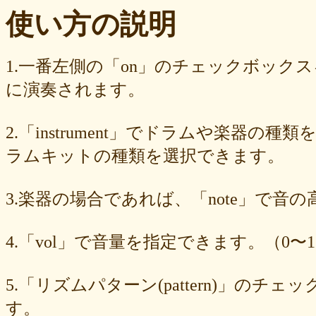
ba23f8e41e
af4394c99f
6d38537a62
620015f88b
42a29f8e54
使い方の説明
0ec360312d
faa9413074
edf12ab6c3
dee16d27c4
b5b6539562
9fcce57df6
8b24beae51
89d4f1bbdd
856c39952d
8288cef79d
4c796286c6
340ad882e1
1568abddff
0de2e30836
02998e587d
1.一番左側の「on」のチェックボック
d5377cd92c
d0dd3cb603
c59ba222c9
b8ad097d47
9f659fd909
に演奏されます。
9ef6ebcac2
99ce8a767d
924d9cb69e
924420a7a3
90274bff4e
7c5e32d3ed
6e70005023
6b6957415e
5e80ad5293
5095988ef6
4b7930b4d0
2038b53613
1ec36c4061
e46b239a6b
db1c936d78
2.「instrument」でドラムや楽器の種
d8e87cf486
d836b49a9d
d76a3e8c23
b9fed15d2b
b38ab1d1b8
ab588df87c
a4e75e4c92
a204a61a9b
a08fde1570
a01087c2be
ラムキットの種類を選択できます。
83d205db59
8058ee16b9
6709558878
49f63675b9
15ebcaa807
f447739453
f1c0d3dc34
da42cb1955
c62458f813
b37a74366d
3.楽器の場合であれば、「note」で音
b2fa6b2e85
b0ebace0d4
aa7f949dad
a558c898d9
6c1bd04085
4cdc426d81
3cd561418e
1182b99ba6
00e292a1f5
e186dc0158
d654560420
c7b6a2d824
c2d4263ad3
b6a3ebae49
a1d5a5a815
4.「vol」で音量を指定できます。（0〜1
8e583fa566
7ad1494187
730004aebd
6885987d16
65cfc3bafc
549cd673c1
46826ddb7d
1f3db7da4f
f7f3aaefdc
d492166dd6
c03ee6ed7d
b6644f8493
9cbe0408c7
84b5762063
62a6327de0
5.「リズムパターン(pattern)」の
628225f82f
52edae9aa8
18f5335287
1268752f8b
07c8575aba
す。
d9a6669c89
c7bdea50cf
b0028a39c5
a18acc69c9
a0d1cb27ad