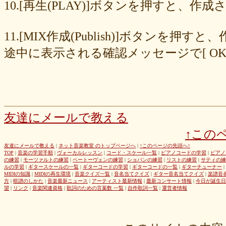
8cc6216226
859558fa7b
6d6b2688e7
6c20b0ea3b
6c17d59fb6
10.[再生(PLAY)]ボタンを押すと、
680392e3ca
67efe92fc1
424d8f7433
31dcb76251
f39402e7af
e8249017d4
e61e37969b
dad2acfe86
d65d23faa5
c971c479a3
11.[MIX作成(Publish)]ボタン
b8c89e652c
a049cc5cb0
9549b74be6
9464a5a754
75bc5fddef
72327b81ad
64766afcb0
5982faf785
37b81fb37a
2626069af6
途中に表示される確認メッセージで[ O
163476afd5
ff11537725
e56596ec21
d07f6cc27f
bc31193a8e
b79e0a5a4a
99b9b052b9
8987ee54c7
7f346ddcae
763b797cad
69ea046f5f
66b9ebbc79
6166771447
5fed773abd
52efdfc022
29a19c444a
23eaa364d1
1e8ba00bed
cf0487c553
b0e896a527
6e4bf24d1f
6219e85d0b
54b712bc18
3b63acaeed
dda20b294f
d538875846
bc97ffa855
a92c82a9b9
a87040e19c
a5c7798f47
友達にメールで教える
8d0b76a51f
82cd07e425
6e992b6590
6ba2b88ccf
68bb537805
↑この
463602b28b
26f9005f27
26e2f19a95
143f1b41c9
f4bf1a464f
e9191eb03d
caa6d4fba0
c9cc389c55
a8efcaad6c
87d3fa1850
友達にメールで教える
|
ネット音楽教室 のトップページへ
|
↑このページの先頭へ↑
TOP
|
音楽の学習手順
|
ヴォーカルレッスン
|
コード・スケール一覧
|
ピアノコードの学習
|
ピアノ
822c8a2221
6c9555584d
690bfb6814
64c135d1a2
402acec68f
の練習
|
モーツァルトの練習
|
ベートーヴェンの練習
|
ショパンの練習
|
リストの練習
|
サティの練
3365c53218
1f25023966
1399a07846
f964840e51
e9a7a614e7
ルの学習
|
ギタースケールの一覧
|
ギターコードの学習
|
ギターコードの一覧
|
ギターチューナー
|
MIDIの知識
|
MIDIの再生環境
|
音楽クイズ一覧
|
音名当てクイズ
|
ギター音名当てクイズ
|
楽譜音
c88b4e964f
b8da4c2285
b270827c51
8ebdef9f49
6e4d158010
方
|
暗譜のしかた
|
音楽最新ニュース
|
アーティスト最新情報
|
最新コンサート情報
|
今日が誕生日
42cb27f1d3
0f4040bbb4
04cf47f62f
df03296293
c36fe2da58
望
|
リンク
|
音楽関連資格
|
歌詞のための言葉数 一覧
|
自作歌詞一覧
|
運営者情報
c3480e1459
bf22798100
b8bf8db0a1
94ec67beb2
7c0e41411e
675194818b
406ca09894
28a161410e
1b26c7bbdf
105e2c2047
e7a96595b3
d635518744
c434a34b3f
b915735725
b52c835867