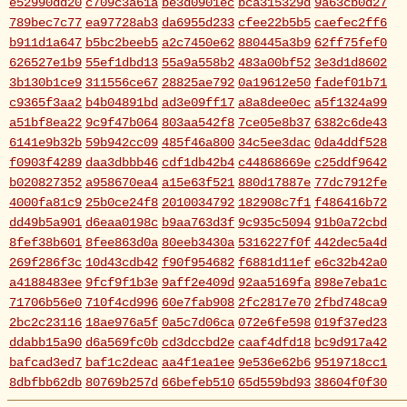
e52990dd20
c709c3a61a
be3d0901ec
bca315329d
9a63cb0d27
789bec7c77
ea97728ab3
da6955d233
cfee22b5b5
caefec2ff6
b911d1a647
b5bc2beeb5
a2c7450e62
880445a3b9
62ff75fef0
626527e1b9
55ef1dbd13
55a9a558b2
483a00bf52
3e3d1d8602
3b130b1ce9
311556ce67
28825ae792
0a19612e50
fadef01b71
c9365f3aa2
b4b04891bd
ad3e09ff17
a8a8dee0ec
a5f1324a99
a51bf8ea22
9c9f47b064
803aa542f8
7ce05e8b37
6382c6de43
6141e9b32b
59b942cc09
485f46a800
34c5ee3dac
0da4ddf528
f0903f4289
daa3dbbb46
cdf1db42b4
c44868669e
c25ddf9642
b020827352
a958670ea4
a15e63f521
880d17887e
77dc7912fe
4000fa81c9
25b0ce24f8
2010034792
182908c7f1
f486416b72
dd49b5a901
d6eaa0198c
b9aa763d3f
9c935c5094
91b0a72cbd
8fef38b601
8fee863d0a
80eeb3430a
5316227f0f
442dec5a4d
269f286f3c
10d43cdb42
f90f954682
f6881d11ef
e6c32b42a0
a4188483ee
9fcf9f1b3e
9aff2e409d
92aa5169fa
898e7eba1c
71706b56e0
710f4cd996
60e7fab908
2fc2817e70
2fbd748ca9
2bc2c23116
18ae976a5f
0a5c7d06ca
072e6fe598
019f37ed23
ddabb15a90
d6a569fc0b
cd3dccbd2e
caaf4dfd18
bc9d917a42
bafcad3ed7
baf1c2deac
aa4f1ea1ee
9e536e62b6
9519718cc1
8dbfbb62db
80769b257d
66befeb510
65d559bd93
38604f0f30
2c7c77c0e3
1d7df4821b
eb3fa731cd
ca1398119b
c8cb07711a