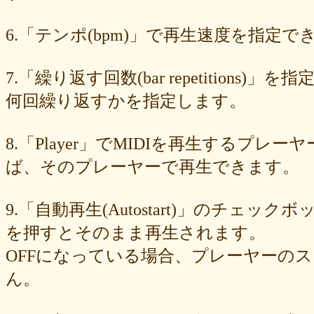
89e6983403
8533fa9130
781846e9cb
6b9f362c23
4e887b24b9
3ead6ea83a
08f33c49f1
f03e2db100
e9d79dc0cc
d10d20337c
6.「テンポ(bpm)」で再生速度を指定でき
bc4e86d124
a86454d5af
a21fbd24dc
8ea728273f
77fab01bea
73468471cf
086bf9fcae
f839ea6eb8
f59ab6f876
d4f92dc6f9
c81b0593c1
bc301c5458
b9b05c1c30
b77b06e8c8
b6c669ff01
7.「繰り返す回数(bar repetitio
96e88e2e7c
73522421d7
542712bc73
525a28a776
4086a90e60
何回繰り返すかを指定します。
0823766053
ff7e40cee8
c883974f52
b0b41f52fa
96116e3c1b
87fe98e89a
8247dd5d17
7c7c130e4a
7518e463a7
56dc16e387
51b2dae66f
3e795bcaec
010563934b
f49c4744b8
e5442af73b
8.「Player」でMIDIを再生する
dfc745d5b5
d0cad829d6
c6b827ad20
c3e63aff18
b656d3e82d
ad6f7dcfc9
ac69c327de
a7f6790d33
a64b08cffb
a30f12f95e
ば、そのプレーヤーで再生できます。
7b05f8138c
78e8adf757
74d31e65fd
66e2116aa7
61d4328ed8
4398a04500
15ad0d5259
e3c007bff4
de7baa6c15
dc7d006232
9.「自動再生(Autostart)」のチェッ
d9dd0eed7c
cced980bc0
b819610aad
8a1c0c81c0
7cf839275e
74873024c5
71e43fd74b
686dea5b28
5fec00f440
22da2c0e9d
を押すとそのまま再生されます。
0aa68fdc23
0a6164721d
daf1370064
d5ee40fc36
ce89d42943
OFFになっている場合、プレーヤーの
c90746f212
a931ac536a
97e8004df8
91c7ed5598
6ccae8b4c8
677439c6fd
563e6c698d
446eac72db
226c3f614f
213395174a
ん。
19020e22e4
0c727ebe85
0856871099
eb982325ec
e9cbf25271
b9d1d00184
b8045b96ff
a321d82208
a2a831ffc6
9a9bb290cf