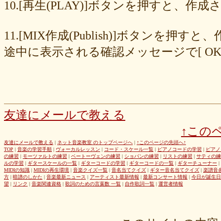
8cc6216226
859558fa7b
6d6b2688e7
6c20b0ea3b
6c17d59fb6
10.[再生(PLAY)]ボタンを押すと、
680392e3ca
67efe92fc1
424d8f7433
31dcb76251
f39402e7af
e8249017d4
e61e37969b
dad2acfe86
d65d23faa5
c971c479a3
11.[MIX作成(Publish)]ボタン
b8c89e652c
a049cc5cb0
9549b74be6
9464a5a754
75bc5fddef
72327b81ad
64766afcb0
5982faf785
37b81fb37a
2626069af6
途中に表示される確認メッセージで[ O
163476afd5
ff11537725
e56596ec21
d07f6cc27f
bc31193a8e
b79e0a5a4a
99b9b052b9
8987ee54c7
7f346ddcae
763b797cad
69ea046f5f
66b9ebbc79
6166771447
5fed773abd
52efdfc022
29a19c444a
23eaa364d1
1e8ba00bed
cf0487c553
b0e896a527
6e4bf24d1f
6219e85d0b
54b712bc18
3b63acaeed
dda20b294f
d538875846
bc97ffa855
a92c82a9b9
a87040e19c
a5c7798f47
友達にメールで教える
8d0b76a51f
82cd07e425
6e992b6590
6ba2b88ccf
68bb537805
↑この
463602b28b
26f9005f27
26e2f19a95
143f1b41c9
f4bf1a464f
e9191eb03d
caa6d4fba0
c9cc389c55
a8efcaad6c
87d3fa1850
友達にメールで教える
|
ネット音楽教室 のトップページへ
|
↑このページの先頭へ↑
TOP
|
音楽の学習手順
|
ヴォーカルレッスン
|
コード・スケール一覧
|
ピアノコードの学習
|
ピアノ
822c8a2221
6c9555584d
690bfb6814
64c135d1a2
402acec68f
の練習
|
モーツァルトの練習
|
ベートーヴェンの練習
|
ショパンの練習
|
リストの練習
|
サティの練
3365c53218
1f25023966
1399a07846
f964840e51
e9a7a614e7
ルの学習
|
ギタースケールの一覧
|
ギターコードの学習
|
ギターコードの一覧
|
ギターチューナー
|
MIDIの知識
|
MIDIの再生環境
|
音楽クイズ一覧
|
音名当てクイズ
|
ギター音名当てクイズ
|
楽譜音
c88b4e964f
b8da4c2285
b270827c51
8ebdef9f49
6e4d158010
方
|
暗譜のしかた
|
音楽最新ニュース
|
アーティスト最新情報
|
最新コンサート情報
|
今日が誕生日
42cb27f1d3
0f4040bbb4
04cf47f62f
df03296293
c36fe2da58
望
|
リンク
|
音楽関連資格
|
歌詞のための言葉数 一覧
|
自作歌詞一覧
|
運営者情報
c3480e1459
bf22798100
b8bf8db0a1
94ec67beb2
7c0e41411e
675194818b
406ca09894
28a161410e
1b26c7bbdf
105e2c2047
e7a96595b3
d635518744
c434a34b3f
b915735725
b52c835867