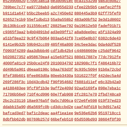
e52990dd20
c709c3a61a
be3d0901ec
bca315329d
9a63cb0d27
789bec7c77
ea97728ab3
da6955d233
cfee22b5b5
caefec2ff6
b911d1a647
b5bc2beeb5
a2c7450e62
880445a3b9
62ff75fef0
626527e1b9
55ef1dbd13
55a9a558b2
483a00bf52
3e3d1d8602
3b130b1ce9
311556ce67
28825ae792
0a19612e50
fadef01b71
c9365f3aa2
b4b04891bd
ad3e09ff17
a8a8dee0ec
a5f1324a99
a51bf8ea22
9c9f47b064
803aa542f8
7ce05e8b37
6382c6de43
6141e9b32b
59b942cc09
485f46a800
34c5ee3dac
0da4ddf528
f0903f4289
daa3dbbb46
cdf1db42b4
c44868669e
c25ddf9642
b020827352
a958670ea4
a15e63f521
880d17887e
77dc7912fe
4000fa81c9
25b0ce24f8
2010034792
182908c7f1
f486416b72
dd49b5a901
d6eaa0198c
b9aa763d3f
9c935c5094
91b0a72cbd
8fef38b601
8fee863d0a
80eeb3430a
5316227f0f
442dec5a4d
269f286f3c
10d43cdb42
f90f954682
f6881d11ef
e6c32b42a0
a4188483ee
9fcf9f1b3e
9aff2e409d
92aa5169fa
898e7eba1c
71706b56e0
710f4cd996
60e7fab908
2fc2817e70
2fbd748ca9
2bc2c23116
18ae976a5f
0a5c7d06ca
072e6fe598
019f37ed23
ddabb15a90
d6a569fc0b
cd3dccbd2e
caaf4dfd18
bc9d917a42
bafcad3ed7
baf1c2deac
aa4f1ea1ee
9e536e62b6
9519718cc1
8dbfbb62db
80769b257d
66befeb510
65d559bd93
38604f0f30
2c7c77c0e3
1d7df4821b
eb3fa731cd
ca1398119b
c8cb07711a