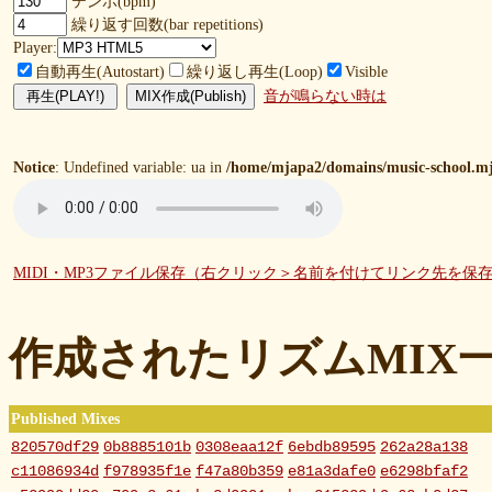
テンポ(bpm)
繰り返す回数(bar repetitions)
Player:
自動再生(Autostart)
繰り返し再生(Loop)
Visible
音が鳴らない時は
Notice
: Undefined variable: ua in
/home/mjapa2/domains/music-school.mj
MIDI・MP3ファイル保存（右クリック＞名前を付けてリンク先を保
作成されたリズムMIX
Published Mixes
820570df29
0b8885101b
0308eaa12f
6ebdb89595
262a28a138
c11086934d
f978935f1e
f47a80b359
e81a3dafe0
e6298bfaf2