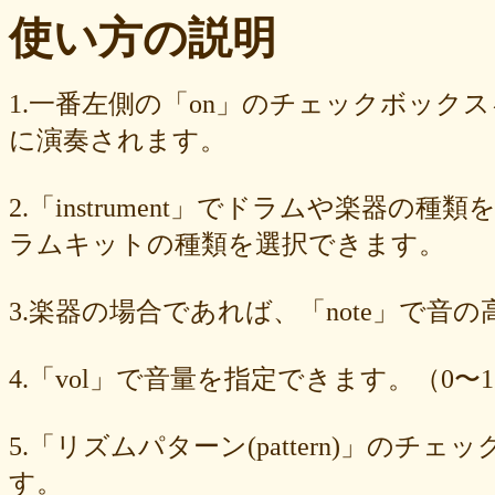
ba23f8e41e
af4394c99f
6d38537a62
620015f88b
42a29f8e54
使い方の説明
0ec360312d
faa9413074
edf12ab6c3
dee16d27c4
b5b6539562
9fcce57df6
8b24beae51
89d4f1bbdd
856c39952d
8288cef79d
4c796286c6
340ad882e1
1568abddff
0de2e30836
02998e587d
1.一番左側の「on」のチェックボック
d5377cd92c
d0dd3cb603
c59ba222c9
b8ad097d47
9f659fd909
に演奏されます。
9ef6ebcac2
99ce8a767d
924d9cb69e
924420a7a3
90274bff4e
7c5e32d3ed
6e70005023
6b6957415e
5e80ad5293
5095988ef6
4b7930b4d0
2038b53613
1ec36c4061
e46b239a6b
db1c936d78
2.「instrument」でドラムや楽器の種
d8e87cf486
d836b49a9d
d76a3e8c23
b9fed15d2b
b38ab1d1b8
ab588df87c
a4e75e4c92
a204a61a9b
a08fde1570
a01087c2be
ラムキットの種類を選択できます。
83d205db59
8058ee16b9
6709558878
49f63675b9
15ebcaa807
f447739453
f1c0d3dc34
da42cb1955
c62458f813
b37a74366d
3.楽器の場合であれば、「note」で音
b2fa6b2e85
b0ebace0d4
aa7f949dad
a558c898d9
6c1bd04085
4cdc426d81
3cd561418e
1182b99ba6
00e292a1f5
e186dc0158
d654560420
c7b6a2d824
c2d4263ad3
b6a3ebae49
a1d5a5a815
4.「vol」で音量を指定できます。（0〜1
8e583fa566
7ad1494187
730004aebd
6885987d16
65cfc3bafc
549cd673c1
46826ddb7d
1f3db7da4f
f7f3aaefdc
d492166dd6
c03ee6ed7d
b6644f8493
9cbe0408c7
84b5762063
62a6327de0
5.「リズムパターン(pattern)」の
628225f82f
52edae9aa8
18f5335287
1268752f8b
07c8575aba
す。
d9a6669c89
c7bdea50cf
b0028a39c5
a18acc69c9
a0d1cb27ad