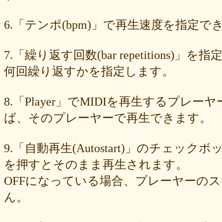
89e6983403
8533fa9130
781846e9cb
6b9f362c23
4e887b24b9
3ead6ea83a
08f33c49f1
f03e2db100
e9d79dc0cc
d10d20337c
6.「テンポ(bpm)」で再生速度を指定でき
bc4e86d124
a86454d5af
a21fbd24dc
8ea728273f
77fab01bea
73468471cf
086bf9fcae
f839ea6eb8
f59ab6f876
d4f92dc6f9
c81b0593c1
bc301c5458
b9b05c1c30
b77b06e8c8
b6c669ff01
7.「繰り返す回数(bar repetitio
96e88e2e7c
73522421d7
542712bc73
525a28a776
4086a90e60
何回繰り返すかを指定します。
0823766053
ff7e40cee8
c883974f52
b0b41f52fa
96116e3c1b
87fe98e89a
8247dd5d17
7c7c130e4a
7518e463a7
56dc16e387
51b2dae66f
3e795bcaec
010563934b
f49c4744b8
e5442af73b
8.「Player」でMIDIを再生する
dfc745d5b5
d0cad829d6
c6b827ad20
c3e63aff18
b656d3e82d
ad6f7dcfc9
ac69c327de
a7f6790d33
a64b08cffb
a30f12f95e
ば、そのプレーヤーで再生できます。
7b05f8138c
78e8adf757
74d31e65fd
66e2116aa7
61d4328ed8
4398a04500
15ad0d5259
e3c007bff4
de7baa6c15
dc7d006232
9.「自動再生(Autostart)」のチェッ
d9dd0eed7c
cced980bc0
b819610aad
8a1c0c81c0
7cf839275e
74873024c5
71e43fd74b
686dea5b28
5fec00f440
22da2c0e9d
を押すとそのまま再生されます。
0aa68fdc23
0a6164721d
daf1370064
d5ee40fc36
ce89d42943
OFFになっている場合、プレーヤーの
c90746f212
a931ac536a
97e8004df8
91c7ed5598
6ccae8b4c8
677439c6fd
563e6c698d
446eac72db
226c3f614f
213395174a
ん。
19020e22e4
0c727ebe85
0856871099
eb982325ec
e9cbf25271
b9d1d00184
b8045b96ff
a321d82208
a2a831ffc6
9a9bb290cf