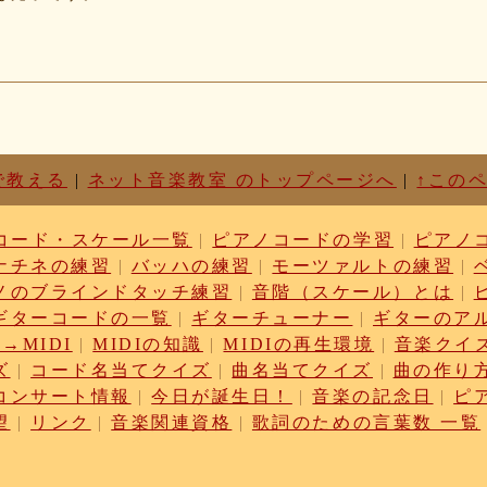
18e463a7
9c4744b8
e63aff18
b08cffb
2116aa7
7baa6c15
1c0c81c0
ec00f440
で教える
|
ネット音楽教室 のトップページへ
|
↑この
ee40fc36
c7ed5598
コード・スケール一覧
|
ピアノコードの学習
|
ピアノ
c3f614f
ナチネの練習
|
バッハの練習
|
モーツァルトの練習
|
982325ec
ノのブラインドタッチ練習
|
音階（スケール）とは
|
a831ffc6
20b0ea3b
ギターコードの一覧
|
ギターチューナー
|
ギターのア
cb76251
→MIDI
|
MIDIの知識
|
MIDIの再生環境
|
音楽クイ
d23faa5
ズ
|
コード名当てクイズ
|
曲名当てクイズ
|
曲の作り
64a5a754
コンサート情報
|
今日が誕生日！
|
音楽の記念日
|
ピ
81fb37a
望
|
リンク
|
音楽関連資格
|
歌詞のための言葉数 一覧
f6cc27f
346ddcae
ed773abd