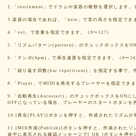
9ef6ebcac2
99ce8a767d
924d9cb69e
924420a7a3
902
2.「instrument」でドラムや楽器の種類を選択します
7c5e32d3ed
6e70005023
6b6957415e
5e80ad5293
50
4b7930b4d0
2038b53613
1ec36c4061
e46b239a6b
3.楽器の場合であれば、「note」で音の高さを指定でき
db1c936d78
d8e87cf486
d836b49a9d
d76a3e8c23
b9
b38ab1d1b8
ab588df87c
a4e75e4c92
a204a61a9b
a0
4.「vol」で音量を指定できます。（0〜127）
a01087c2be
83d205db59
8058ee16b9
6709558878
49
15ebcaa807
f447739453
f1c0d3dc34
da42cb1955
c6
5.「リズムパターン(pattern)」のチェックボックス
b37a74366d
b2fa6b2e85
b0ebace0d4
aa7f949dad
a55
6c1bd04085
4cdc426d81
3cd561418e
1182b99ba6
00
6.「テンポ(bpm)」で再生速度を指定できます。（0〜24
e186dc0158
d654560420
c7b6a2d824
c2d4263ad3
b6
a1d5a5a815
8e583fa566
7ad1494187
730004aebd
68
7.「繰り返す回数(bar repetitions)」を指定
65cfc3bafc
549cd673c1
46826ddb7d
1f3db7da4f
f7f
d492166dd6
c03ee6ed7d
b6644f8493
9cbe0408c7
84
8.「Player」でMIDIを再生するプレーヤーを指定
62a6327de0
628225f82f
52edae9aa8
18f5335287
12
07c8575aba
d9a6669c89
c7bdea50cf
b0028a39c5
a18
9.「自動再生(Autostart)」のチェックボックスをO
a0d1cb27ad
89e6983403
8533fa9130
781846e9cb
6b
OFFになっている場合、プレーヤーのスタートボタンを
4e887b24b9
3ead6ea83a
08f33c49f1
f03e2db100
e9d
d10d20337c
bc4e86d124
a86454d5af
a21fbd24dc
8e
10.[再生(PLAY)]ボタンを押すと、作成されたリズム
77fab01bea
73468471cf
086bf9fcae
f839ea6eb8
f59
d4f92dc6f9
c81b0593c1
bc301c5458
b9b05c1c30
b7
11.[MIX作成(Publish)]ボタンを押すと、作成さ
b6c669ff01
96e88e2e7c
73522421d7
542712bc73
52
途中に表示される確認メッセージで[ OK ]ボタンを押
4086a90e60
0823766053
ff7e40cee8
c883974f52
b0b