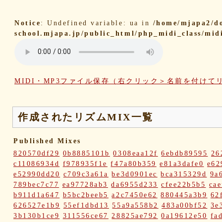
Notice
: Undefined variable: ua in
/home/mjapa2/d
school.mjapa.jp/public_html/php_midi_class/mid
MIDI・MP3ファイル保存（右クリック＞名前を付けて
作成されたリズムMIX一覧
Published Mixes
820570df29
0b8885101b
0308eaa12f
6ebdb89595
26
c11086934d
f978935f1e
f47a80b359
e81a3dafe0
e62
e52990dd20
c709c3a61a
be3d0901ec
bca315329d
9a
789bec7c77
ea97728ab3
da6955d233
cfee22b5b5
cae
b911d1a647
b5bc2beeb5
a2c7450e62
880445a3b9
62
626527e1b9
55ef1dbd13
55a9a558b2
483a00bf52
3e
3b130b1ce9
311556ce67
28825ae792
0a19612e50
fa