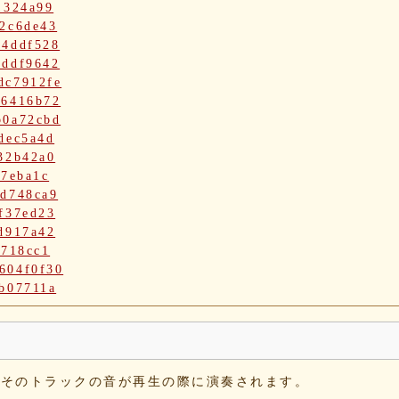
1324a99
2c6de43
a4ddf528
5ddf9642
dc7912fe
86416b72
b0a72cbd
dec5a4d
32b42a0
e7eba1c
bd748ca9
f37ed23
d917a42
9718cc1
604f0f30
b07711a
29f8e54
b6539562
88cef79d
998e587d
と、そのトラックの音が再生の際に演奏されます。
659fd909