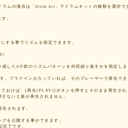
74bff4e
。ドラムの場合は「drum kit」でドラムキットの種類を選択
95988ef6
ます。
fed15d2b
8fde1570
f63675b9
2458f813
をONにする事でリズムを指定できます。
8c898d9
e292a1f5
0）
a3ebae49
85987d16
する事で、作成した4小節のリズムパターンを何回繰り返すかを指定し
3aaefdc
b5762063
できます。プラグインが入っていれば、そのプレーヤーで再生で
68752f8b
acc69c9
Nにしておけば、[再生(PLAY)]ボタンを押すとそのまま再生さ
9f362c23
押さないと曲が再生されません。
79dc0cc
a728273f
が再生されます。
ab6f876
7b06e8c8
れたソングを公開する事ができます。
5a28a776
せば完了です。
41f52fa