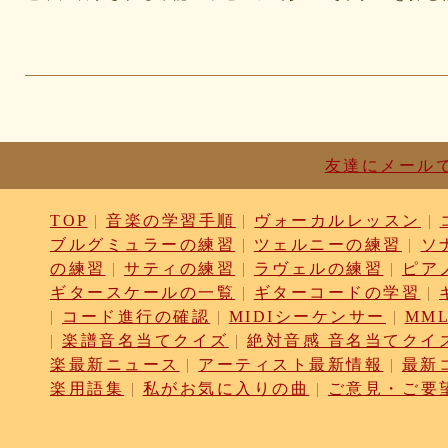
96116e3c1b
87fe98e89a
8247dd5d17
7c7c130e4a
75
56dc16e387
51b2dae66f
3e795bcaec
010563934b
f4
e5442af73b
dfc745d5b5
d0cad829d6
c6b827ad20
c3
b656d3e82d
ad6f7dcfc9
ac69c327de
a7f6790d33
a64
a30f12f95e
7b05f8138c
78e8adf757
74d31e65fd
66e
61d4328ed8
4398a04500
15ad0d5259
e3c007bff4
de
dc7d006232
d9dd0eed7c
cced980bc0
b819610aad
8a
7cf839275e
74873024c5
71e43fd74b
686dea5b28
5f
友達にメール
22da2c0e9d
0aa68fdc23
0a6164721d
daf1370064
d5
ce89d42943
c90746f212
a931ac536a
97e8004df8
91
TOP
|
音楽の学習手順
|
ヴォーカルレッスン
|
6ccae8b4c8
677439c6fd
563e6c698d
446eac72db
226
ブルグミュラーの練習
|
ツェルニーの練習
|
ソ
213395174a
19020e22e4
0c727ebe85
0856871099
eb
の練習
|
サティの練習
|
ラヴェルの練習
|
ピア
e9cbf25271
b9d1d00184
b8045b96ff
a321d82208
a2
9a9bb290cf
8cc6216226
859558fa7b
6d6b2688e7
6c
ギタースケールの一覧
|
ギターコードの学習
|
6c17d59fb6
680392e3ca
67efe92fc1
424d8f7433
31d
|
コード進行の確認
|
MIDIシーケンサー
|
MML
f39402e7af
e8249017d4
e61e37969b
dad2acfe86
d65
|
楽譜音名当てクイズ
|
絶対音感 音名当てクイ
c971c479a3
b8c89e652c
a049cc5cb0
9549b74be6
94
楽最新ニュース
|
アーティスト最新情報
|
最新
75bc5fddef
72327b81ad
64766afcb0
5982faf785
37b
楽用語集
|
私がお気に入りの曲
|
ご意見・ご要
2626069af6
163476afd5
ff11537725
e56596ec21
d07
bc31193a8e
b79e0a5a4a
99b9b052b9
8987ee54c7
7f
763b797cad
69ea046f5f
66b9ebbc79
6166771447
5f