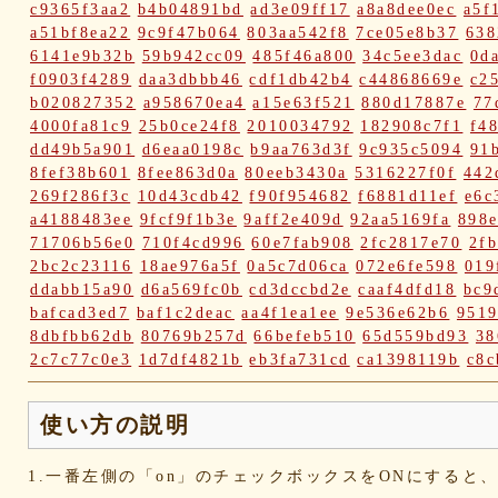
c9365f3aa2
b4b04891bd
ad3e09ff17
a8a8dee0ec
a5f
a51bf8ea22
9c9f47b064
803aa542f8
7ce05e8b37
638
6141e9b32b
59b942cc09
485f46a800
34c5ee3dac
0d
f0903f4289
daa3dbbb46
cdf1db42b4
c44868669e
c2
b020827352
a958670ea4
a15e63f521
880d17887e
77
4000fa81c9
25b0ce24f8
2010034792
182908c7f1
f4
dd49b5a901
d6eaa0198c
b9aa763d3f
9c935c5094
91
8fef38b601
8fee863d0a
80eeb3430a
5316227f0f
442
269f286f3c
10d43cdb42
f90f954682
f6881d11ef
e6c
a4188483ee
9fcf9f1b3e
9aff2e409d
92aa5169fa
898
71706b56e0
710f4cd996
60e7fab908
2fc2817e70
2f
2bc2c23116
18ae976a5f
0a5c7d06ca
072e6fe598
019
ddabb15a90
d6a569fc0b
cd3dccbd2e
caaf4dfd18
bc9
bafcad3ed7
baf1c2deac
aa4f1ea1ee
9e536e62b6
951
8dbfbb62db
80769b257d
66befeb510
65d559bd93
38
2c7c77c0e3
1d7df4821b
eb3fa731cd
ca1398119b
c8c
ba23f8e41e
af4394c99f
6d38537a62
620015f88b
42a
0ec360312d
faa9413074
edf12ab6c3
dee16d27c4
b5
使い方の説明
9fcce57df6
8b24beae51
89d4f1bbdd
856c39952d
82
4c796286c6
340ad882e1
1568abddff
0de2e30836
02
1.一番左側の「on」のチェックボックスをONにする
d5377cd92c
d0dd3cb603
c59ba222c9
b8ad097d47
9f