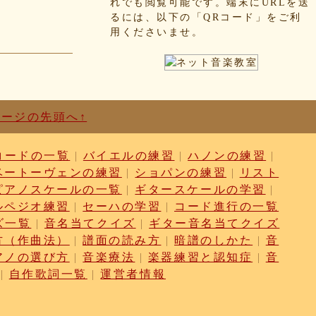
れでも閲覧可能です。端末にURLを送
るには、以下の「QRコード」をご利
用くださいませ。
ページの先頭へ↑
コードの一覧
|
バイエルの練習
|
ハノンの練習
|
ベートーヴェンの練習
|
ショパンの練習
|
リスト
ピアノスケールの一覧
|
ギタースケールの学習
|
ルペジオ練習
|
セーハの学習
|
コード進行の一覧
ズ一覧
|
音名当てクイズ
|
ギター音名当てクイズ
方（作曲法）
|
譜面の読み方
|
暗譜のしかた
|
音
アノの選び方
|
音楽療法
|
楽器練習と認知症
|
音
|
自作歌詞一覧
|
運営者情報