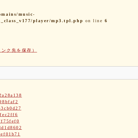
omains/music-
i_class_v177/player/mp3.tpl.php
on line
6
リンク先を保存）
2a28a138
98bfaf2
63cb0d27
fec2ff6
ff75fef0
3d1d8602
def01b71