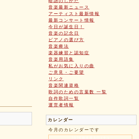
暗譜のしかた
音楽最新ニュース
アーティスト最新情報
最新コンサート情報
今日が誕生日！
音楽の記念日
ピアノの選び方
音楽療法
楽器練習と認知症
音楽用語集
私がお気に入りの曲
ご意見・ご要望
リンク
音楽関連資格
歌詞のための言葉数 一覧
自作歌詞一覧
運営者情報
カレンダー
今月のカレンダーです
2026年8月8日(土)