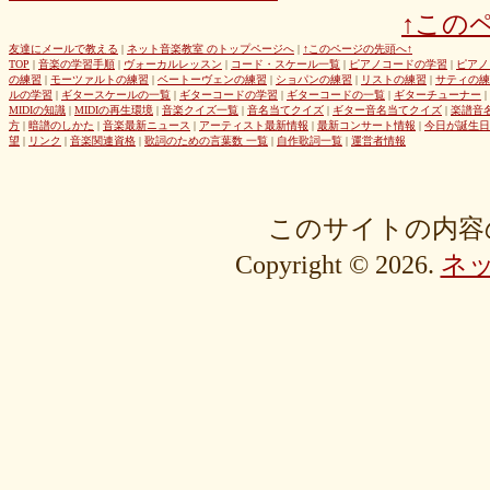
↑この
友達にメールで教える
|
ネット音楽教室 のトップページへ
|
↑このページの先頭へ↑
TOP
|
音楽の学習手順
|
ヴォーカルレッスン
|
コード・スケール一覧
|
ピアノコードの学習
|
ピアノ
の練習
|
モーツァルトの練習
|
ベートーヴェンの練習
|
ショパンの練習
|
リストの練習
|
サティの練
ルの学習
|
ギタースケールの一覧
|
ギターコードの学習
|
ギターコードの一覧
|
ギターチューナー
|
MIDIの知識
|
MIDIの再生環境
|
音楽クイズ一覧
|
音名当てクイズ
|
ギター音名当てクイズ
|
楽譜音
方
|
暗譜のしかた
|
音楽最新ニュース
|
アーティスト最新情報
|
最新コンサート情報
|
今日が誕生日
望
|
リンク
|
音楽関連資格
|
歌詞のための言葉数 一覧
|
自作歌詞一覧
|
運営者情報
このサイトの内容
Copyright © 2026.
ネ