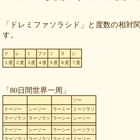
「ドレミファソラシド」と度数の相対
す。
ド
レ
ミ
ファ
ソ
ラ
シ
１度
２度
３度
４度
５度
６度
７度
「80日間世界一周」
ソー
ドーソー
シーソー
ラーミー
ミーソラソ
ラーソラソ
ラーソラソ
ラーシー
シーソー
ドーソー
シーソー
ラーシー
シーソラソ
ラーソラソ
ラーソラソ
ラーミー
ミーソー