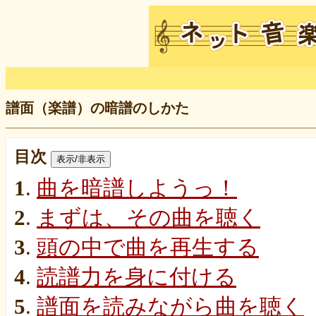
譜面（楽譜）の暗譜のしかた
目次
表示/非表示
1
.
曲を暗譜しようっ！
2
.
まずは、その曲を聴く
3
.
頭の中で曲を再生する
4
.
読譜力を身に付ける
5
.
譜面を読みながら曲を聴く