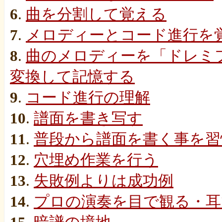
6
.
曲を分割して覚える
7
.
メロディーとコード進行を
8
.
曲のメロディーを「ドレミ
変換して記憶する
9
.
コード進行の理解
10
.
譜面を書き写す
11
.
普段から譜面を書く事を習
12
.
穴埋め作業を行う
13
.
失敗例よりは成功例
14
.
プロの演奏を目で観る・耳