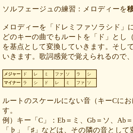
ソルフェージュの練習：メロディーを
メロディーを「ドレミファソラシド」
どのキーの曲でもルートを「ド」とし
を基点として変換していきます。そし
いきます。歌詞感覚で覚えられるので
メジャー
ド
レ
ミ
ファ
ソ
ラ
シ
マイナー
ラ
シ
ド
レ
ミ
ファ
ソ
ルートのスケールにない音（キーCにお
す。
例）キー「C」：Eb＝ミ、Gb＝ソ、Ab
「♭」「♯」などは、その隣の音として