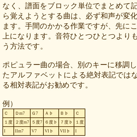
なく、譜面をブロック単位でまとめて
ら覚えようとする曲は、必ず和声が変
ます。手間のかかる作業ですが、先に
上になります。音符ひとつひとつより
う方法です。
ポピュラー曲の場合、別のキーに移調し
たアルファベットによる絶対表記ではな
る相対表記がお勧めです。
例）
Ｃ
Ｄm7
Ｇ7
Ａ♭
Ｂ♭
Ｃ
１度
２度m7
５度7
６度♭
７度♭
１度
I
IIm7
V7
VI♭
VII♭
I