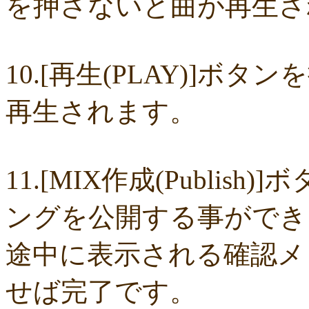
を押さないと曲が再生さ
07405b543a
06514ad480
019434d134
f303b3c1b1
e0a3409258
df8
b61fd9105c
b50eb1e864
a1c4af7c1b
705bf1c738
5995c57f9e
403e4
1b49a38c0e
1927cc4029
08cdbb4048
df73fc738d
97172838cd
81d4
6e4c02577a
653554b2fd
2737fee785
060a5a4d1a
f5d54335ec
e57d
dfc4450171
d900600d52
d897aa8fa2
c2f18cb892
92379ac64b
88c0
10.[再生(PLAY)]
850baee496
7b01263ae5
78c9d2ec8d
6ac93b4866
6803fc3931
644c
58d0171f93
index.html
fa47be958e
f806112a24
f32a078e15
e62186
c28b015a76
8d86a30fce
8b18a5d169
89986f5c16
835cd4a75a
7a30
再生されます。
55ef1de0a9
54605fe28b
4d5570b86b
3f8a699d7f
2ce1b59aae
16b1c
ea32210301
cf350b0cd6
cf07f2a4fd
b6b2173f1c
a62881a74b
a5759
8e4ef20b27
8e1807be2e
8ccb3d5030
7557c3c232
74db114bc0
5e5f
5d978550b5
45072b19a0
3ae63c6de0
33729b80d1
01bd1b017e
f83
de2f4f6cd9
b18a0ac2a1
aca0a4bd15
a7d91ba4a8
a3c392ce50
a2ea5
9df1cfb57c
9d01eebd10
92b76aad20
8b97c32220
7075a44119
2b6a
11.[MIX作成(Publi
226a940a2c
0510dff01c
fe12c46321
e58f0a4219
e25ecfc1dc
b6de4
af733264cc
a22a33ce02
9dac425c69
9d92da7753
76831ef9ca
73ea
6fb3f2c602
591c1160e4
5337fc573f
1795ba28c9
05e940ecc3
fc5eb
ングを公開する事ができ
f867eb9c9d
e45893fdd1
aae8222f63
a0198aff92
993865b298
93905
845412567c
8179a3edbf
79664c506f
53c52c3128
378f23eb3b
30f4
2c75daa32f
23b02f2879
0e15396d99
f52a3a314d
ea9536f567
dbb2
途中に表示される確認メッ
d7cb7fdf4c
cb9f32ec72
c577bf7a26
c4e05aa929
b65ad28e2a
a9e2a4
9c6d8f5aa8
8fb1d0a0b8
76971d2500
70d2d0a6c2
1adc79b31a
f4c0
e0c748f623
d861c03da3
c431c02685
c203fbc1b1
c162e86273
ac77
せば完了です。
9a0e09d017
92f6b0ff45
7ce04b9fb0
3c847b1176
1918b8dd58
155b
0dd4d4e91b
f3f81cdcc8
e6bb274ec0
d6865909c5
d3e424ec84
d03a