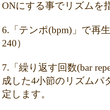
9fc634585a
9a33ee4889
95a3a74b31
94a7f22cb0
7db412d099
7637
ONにする事でリズムを
7407223880
72234b8d1a
228bfbe0f8
0d7d3b584e
0816a7c984
06c
fa20e59202
cc8c7f67ed
c689e48133
c2b15d69df
b48faa67fe
b0b3a
98a4479ea0
905d4b4dad
8970dbabef
64002b0048
56e6efc5a8
568c
4fb9f06b77
381a65ffd9
1c76519672
fa6f13ec69
e92ac18f7b
e1e87e
d1498da0fa
cebe9a83e2
a7864853c3
88603b00e3
83bfcceb4e
637e
6.「テンポ(bpm)」で
18d3243bd9
ebcf32ddfd
aa46363b7b
9ee57c465f
766e9152ea
4558a
204b35c644
0111ac8c15
fd334bd5c9
da081bcc1f
c58c0a008b
bf509
bac9bd4851
ad2806b7b3
ab3c34ad47
827fe8cc46
766505d0bf
6bc1
240）
6a049e9542
690c9132d4
63e515cfed
552c7a77f9
3ecbd9b416
34c7
2aa2eb5df5
f0d4825b88
edd57f0f87
d82a80f1c0
cb54897b8c
bf256
a2eb7bacaf
9eb29032fd
8576e1531f
83c35ef2f9
8195f4ab6a
7d77b
72b488f5e7
4f6c10f665
35e3508e40
33f871e6a2
16192d99b8
092e
0479619de1
fcf11134da
ed39645979
cd844d3219
cad2a2ec5e
c83e
c01f3100c9
8ee284e435
83085b0af1
8296a3fdec
7ba031deb8
3a5c
7.「繰り返す回数(bar re
30d8196990
184dad1f52
05c5a4612e
0019f159f8
f16d4820a0
efa9
e014ba34b3
dddb52e8c1
d576486dff
cac3fc14c5
c40f1d177a
b4604
b2920591dd
99e16c3189
938fd1afea
71e7c0e4c0
668106bbdb
34b1
成した4小節のリズムパ
318c00e15f
2adf9dc05c
07db8ba5b2
f49e509554
e6740ad46a
c378
9b3a6a4b28
8e3b1e1a87
5d6af50027
1b3974f343
0db0f215ad
043f
03e7e13d18
ed3f326862
e80000ddf3
d20edda542
b625bdab7d
a554
定します。
8844a693a8
4d4004fbb3
32f2ad05a1
17b63a512c
0d875da155
0cc0
0100230fa6
d00751469b
a438190554
a350cff5be
9d43691000
9c66
83e06628dd
80f5cd1241
7a8c320b13
7673781a27
62c5540f1e
5d37
4ce7f189cf
495d6ec328
2d7fe7f08e
281878ad6f
1bb0eb0c1a
14a54