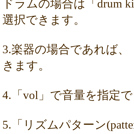
ドラムの場合は「drum 
7b05f8138c
78e8adf757
74d31e65fd
66e2116aa7
61d4328ed8
4398
15ad0d5259
e3c007bff4
de7baa6c15
dc7d006232
d9dd0eed7c
cced
b819610aad
8a1c0c81c0
7cf839275e
74873024c5
71e43fd74b
686d
選択できます。
5fec00f440
22da2c0e9d
0aa68fdc23
0a6164721d
daf1370064
d5ee4
ce89d42943
c90746f212
a931ac536a
97e8004df8
91c7ed5598
6cca
677439c6fd
563e6c698d
446eac72db
226c3f614f
213395174a
1902
0c727ebe85
0856871099
eb982325ec
e9cbf25271
b9d1d00184
b80
a321d82208
a2a831ffc6
9a9bb290cf
8cc6216226
859558fa7b
6d6b
6c20b0ea3b
6c17d59fb6
680392e3ca
67efe92fc1
424d8f7433
31dcb
3.楽器の場合であれば、
f39402e7af
e8249017d4
e61e37969b
dad2acfe86
d65d23faa5
c971c
b8c89e652c
a049cc5cb0
9549b74be6
9464a5a754
75bc5fddef
7232
64766afcb0
5982faf785
37b81fb37a
2626069af6
163476afd5
ff115
きます。
e56596ec21
d07f6cc27f
bc31193a8e
b79e0a5a4a
99b9b052b9
8987
7f346ddcae
763b797cad
69ea046f5f
66b9ebbc79
6166771447
5fed
52efdfc022
29a19c444a
23eaa364d1
1e8ba00bed
cf0487c553
b0e89
6e4bf24d1f
6219e85d0b
54b712bc18
3b63acaeed
dda20b294f
d538
bc97ffa855
a92c82a9b9
a87040e19c
a5c7798f47
8d0b76a51f
82cd0
4.「vol」で音量を指定
6e992b6590
6ba2b88ccf
68bb537805
463602b28b
26f9005f27
26e2
143f1b41c9
f4bf1a464f
e9191eb03d
caa6d4fba0
c9cc389c55
a8efca
87d3fa1850
822c8a2221
6c9555584d
690bfb6814
64c135d1a2
402a
3365c53218
1f25023966
1399a07846
f964840e51
e9a7a614e7
c88b
b8da4c2285
b270827c51
8ebdef9f49
6e4d158010
42cb27f1d3
0f40
04cf47f62f
df03296293
c36fe2da58
c3480e1459
bf22798100
b8bf8
5.「リズムパターン(pat
94ec67beb2
7c0e41411e
675194818b
406ca09894
28a161410e
1b2
105e2c2047
e7a96595b3
d635518744
c434a34b3f
b915735725
b52