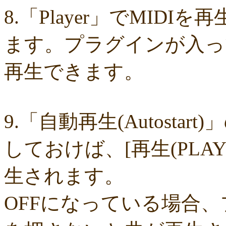
dbba1f6010
c931e8f805
a8acd95702
a7616ffa46
9e7f2d0a1e
9acfc
8.「Player」でMID
966986a2be
84953fa7cb
6fc1cf4fab
6dbd443e90
6bfdbb35bb
45c85
1709f9f144
12464fdbd4
0fee1eb415
079475d3d6
03b632d172
d9fe
d99f3eede7
d45b92cdb8
c625bbfdc2
b99a196a0e
a03033069b
95ec
ます。プラグインが入っ
7ce5053361
7c0d3db770
7a7ae2935c
6b306e0ece
696a113f35
61d3
46bf0893de
2c05258f61
2299fb187b
0f417b95c6
fbadd7e1aa
f703f
f0dd83206e
e26d78ef84
d054a81b02
cd463d3ea4
b307196e95
8abf
再生できます。
8a154881ae
8243d6860c
7d3980942d
60d5404fe2
3006f9919d
1e3
19dc6f46e7
1833e37bde
007d4fd43a
ed59cd065c
ddce643673
d871
c7e13b60ed
bd00a09b4e
bc4a3c4d3a
b82adfecc3
a5d8323af1
9046
78f259f127
6fdd4e5d8d
5229c80f01
45bc6349c4
3b28924336
086b
00bd4b2a5a
fc4b23ac04
fc4598bed3
f589141d4b
efbb94741f
e88bc
d0a131e1e5
cb00ef847b
ca8deefb82
c7ff4aba75
c63a8b8bb4
c3911
9.「自動再生(Autosta
64f307f13d
632806fe8c
5c8fbc4d6b
28e413890d
1ad326da6a
faaa6
eacb8d481f
d91d74cc98
cea706151b
b85c2e5311
9c875fcaf9
97eab
97cdcb903f
93ec6d7a76
90bbb15a62
8a4979c45c
8586429d26
648
しておけば、[再生(PLA
5ab5d82652
532bbdc54d
3ab41cab97
26c51044d9
25bb04050a
1bd
1a47ce6d54
d41fbb042d
d0d70c6ef2
cb42776d3c
bf47b0dad4
b034
a1ff0d9f79
9e0ec8ae24
8ad720f31f
78173d577b
705638429d
6d48c
生されます。
6ab675637c
68c7747b2d
68be583c7e
671078b14e
3dab5fa861
15e
15d585d085
f6ef0f1170
b52b44838a
b45f1bcfd5
ae8977bf14
a5437
8e43c1406c
8b2c73db81
7c7007ed91
72f1c56cb0
4daf5e5898
2657
OFFになっている場合
1f83432644
03f8a4d308
014bd77cbd
f99353095b
f3855101f7
e09d
de1a34f5fd
cc94479d6c
cad2be063c
c1caa0b759
b579d579fe
b1663
afaf35de94
ae0b467ca1
9f7cbdd143
9f6a7b676d
7e11e7952a
71a55