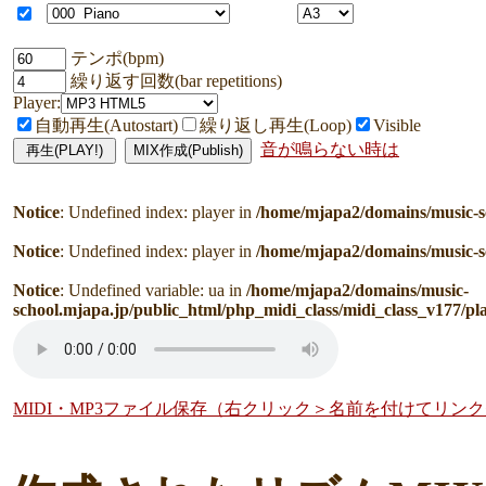
テンポ(bpm)
繰り返す回数(bar repetitions)
Player:
自動再生(Autostart)
繰り返し再生(Loop)
Visible
音が鳴らない時は
Notice
: Undefined index: player in
/home/mjapa2/domains/music-s
Notice
: Undefined index: player in
/home/mjapa2/domains/music-s
Notice
: Undefined variable: ua in
/home/mjapa2/domains/music-
school.mjapa.jp/public_html/php_midi_class/midi_class_v177/pl
MIDI・MP3ファイル保存（右クリック＞名前を付けてリン