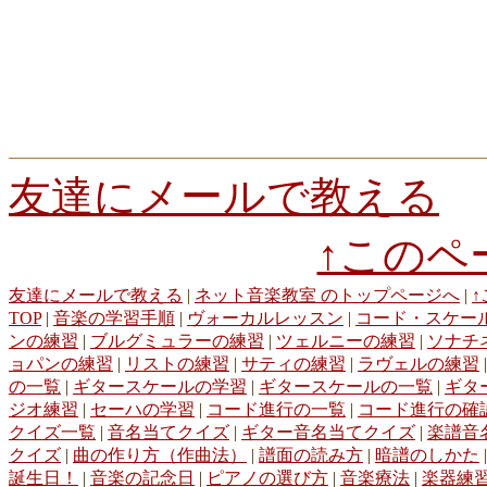
9e962f3034
81685423be
7f98f0667d
755cee3024
5e1ee6dd84
4f82
45ec3c21a3
3ba2b83290
38fe289c48
2e8d8b700e
247eed6ea4
225f
019a981f6b
f40edf3300
f3985700f2
e4bf9f79dc
e13df2d3c5
be6ed6
bd9f176d65
b4e76ce63a
aecff7523e
aaf37e8b55
a66d218f8a
a0825
8b55e1cfde
71d5e3eb9f
3b1e76c2b9
343c373a95
19e15decdd
d818
d7481816e8
94b2b520e3
7ab7652bb1
aa68822eae
faf4c6bdee
dfb9
6f201ae8c8
8f3d065f12
f44987d90d
2e1fd6b3aa
928c5d13f4
b76c2
13040fa695
16461f194b
694d89b4e7
5dcec95255
51759c82fb
59b7
e0885d1216
7c36e1cddb
6fea533805
4996e859c8
a1c5599881
031
友達にメールで教える
1f9776480c
f47be27265
450f96bc4f
99061e012b
7352941d89
c1a8
b11fbfdf3f
fa27005e18
a7bc95f9a4
a4f7896900
850a21c011
fbc9e8
daf421b3fc
cdfa4edab9
7528d1aabe
f3c4c05d38
06c70bdee2
b51e2
↑このペ
05f1640a90
256d9dec73
4b0588d9ee
0aaaffbfd8
fe4c0ac65b
7e3a4
f6115010f1
040a8e75f5
5741ec97e9
b967b5f2f4
def7690917
友達にメールで教える
|
ネット音楽教室 のトップページへ
|
TOP
|
音楽の学習手順
|
ヴォーカルレッスン
|
コード・スケー
ンの練習
|
ブルグミュラーの練習
|
ツェルニーの練習
|
ソナチ
ョパンの練習
|
リストの練習
|
サティの練習
|
ラヴェルの練習
の一覧
|
ギタースケールの学習
|
ギタースケールの一覧
|
ギタ
ジオ練習
|
セーハの学習
|
コード進行の一覧
|
コード進行の確
クイズ一覧
|
音名当てクイズ
|
ギター音名当てクイズ
|
楽譜音
クイズ
|
曲の作り方（作曲法）
|
譜面の読み方
|
暗譜のしかた
誕生日！
|
音楽の記念日
|
ピアノの選び方
|
音楽療法
|
楽器練