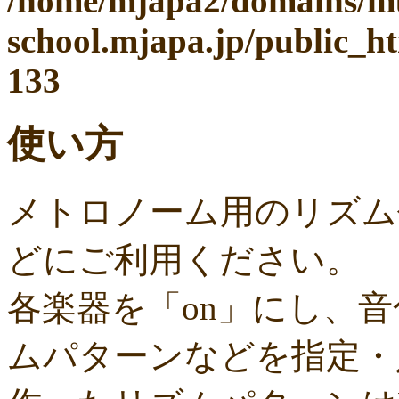
/home/mjapa2/domains/mu
school.mjapa.jp/public_h
133
使い方
メトロノーム用のリズム
どにご利用ください。
各楽器を「on」にし、
ムパターンなどを指定・