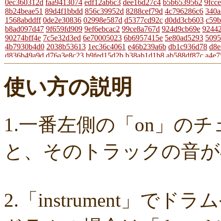
0ec360312d
faa9413074
edf12ab6c3
dee16d27c4
b5b6539562
9fcc
8b24beae51
89d4f1bbdd
856c39952d
8288cef79d
4c796286c6
340a
1568abddff
0de2e30836
02998e587d
d5377cd92c
d0dd3cb603
c59b
b8ad097d47
9f659fd909
9ef6ebcac2
99ce8a767d
924d9cb69e
9244
90274bff4e
7c5e32d3ed
6e70005023
6b6957415e
5e80ad5293
5095
4b7930b4d0
2038b53613
1ec36c4061
e46b239a6b
db1c936d78
d8e
d836b49a9d
d76a3e8c23
b9fed15d2b
b38ab1d1b8
ab588df87c
a4e7
a204a61a9b
a08fde1570
a01087c2be
83d205db59
8058ee16b9
670
49f63675b9
15ebcaa807
f447739453
f1c0d3dc34
da42cb1955
c624
使い方の説明
b37a74366d
b2fa6b2e85
b0ebace0d4
aa7f949dad
a558c898d9
6c1b
4cdc426d81
3cd561418e
1182b99ba6
00e292a1f5
e186dc0158
d65
c7b6a2d824
c2d4263ad3
b6a3ebae49
a1d5a5a815
8e583fa566
7ad1
730004aebd
6885987d16
65cfc3bafc
549cd673c1
46826ddb7d
1f3d
f7f3aaefdc
d492166dd6
c03ee6ed7d
b6644f8493
9cbe0408c7
84b57
1.一番左側の「on」の
62a6327de0
628225f82f
52edae9aa8
18f5335287
1268752f8b
07c8
d9a6669c89
c7bdea50cf
b0028a39c5
a18acc69c9
a0d1cb27ad
89e6
8533fa9130
781846e9cb
6b9f362c23
4e887b24b9
3ead6ea83a
08f3
と、そのトラックの音が
f03e2db100
e9d79dc0cc
d10d20337c
bc4e86d124
a86454d5af
a21f
8ea728273f
77fab01bea
73468471cf
086bf9fcae
f839ea6eb8
f59ab6
d4f92dc6f9
c81b0593c1
bc301c5458
b9b05c1c30
b77b06e8c8
b6c6
96e88e2e7c
73522421d7
542712bc73
525a28a776
4086a90e60
082
ff7e40cee8
c883974f52
b0b41f52fa
96116e3c1b
87fe98e89a
8247dd
2.「instrument」
7c7c130e4a
7518e463a7
56dc16e387
51b2dae66f
3e795bcaec
0105
f49c4744b8
e5442af73b
dfc745d5b5
d0cad829d6
c6b827ad20
c3e6
b656d3e82d
ad6f7dcfc9
ac69c327de
a7f6790d33
a64b08cffb
a30f12