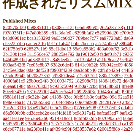
作成されたリズムMI
Published Mixes
820570df29
0b8885101b
0308eaa12f
6ebdb89595
262a28a138
c11
f978935f1e
f47a80b359
e81a3dafe0
e6298bfaf2
e52990dd20
c709c
be3d0901ec
bca315329d
9a63cb0d27
789bec7c77
ea97728ab3
da6
cfee22b5b5
caefec2ff6
b911d1a647
b5bc2beeb5
a2c7450e62
88044
62ff75fef0
626527e1b9
55ef1dbd13
55a9a558b2
483a00bf52
3e3d1
3b130b1ce9
311556ce67
28825ae792
0a19612e50
fadef01b71
c936
b4b04891bd
ad3e09ff17
a8a8dee0ec
a5f1324a99
a51bf8ea22
9c9f4
803aa542f8
7ce05e8b37
6382c6de43
6141e9b32b
59b942cc09
485f
34c5ee3dac
0da4ddf528
f0903f4289
daa3dbbb46
cdf1db42b4
c4486
c25ddf9642
b020827352
a958670ea4
a15e63f521
880d17887e
77dc
4000fa81c9
25b0ce24f8
2010034792
182908c7f1
f486416b72
dd49
d6eaa0198c
b9aa763d3f
9c935c5094
91b0a72cbd
8fef38b601
8fee8
80eeb3430a
5316227f0f
442dec5a4d
269f286f3c
10d43cdb42
f90f9
f6881d11ef
e6c32b42a0
a4188483ee
9fcf9f1b3e
9aff2e409d
92aa51
898e7eba1c
71706b56e0
710f4cd996
60e7fab908
2fc2817e70
2fbd
2bc2c23116
18ae976a5f
0a5c7d06ca
072e6fe598
019f37ed23
ddabb
d6a569fc0b
cd3dccbd2e
caaf4dfd18
bc9d917a42
bafcad3ed7
baf1c2
aa4f1ea1ee
9e536e62b6
9519718cc1
8dbfbb62db
80769b257d
66be
65d559bd93
38604f0f30
2c7c77c0e3
1d7df4821b
eb3fa731cd
ca13
c8cb07711a
ba23f8e41e
af4394c99f
6d38537a62
620015f88b
42a29