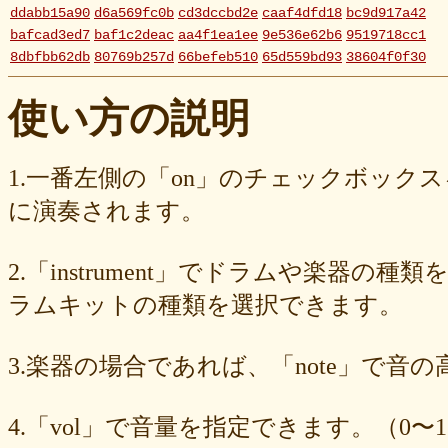
ddabb15a90
d6a569fc0b
cd3dccbd2e
caaf4dfd18
bc9d917a42
bafcad3ed7
baf1c2deac
aa4f1ea1ee
9e536e62b6
9519718cc1
8dbfbb62db
80769b257d
66befeb510
65d559bd93
38604f0f30
2c7c77c0e3
1d7df4821b
eb3fa731cd
ca1398119b
c8cb07711a
ba23f8e41e
af4394c99f
6d38537a62
620015f88b
42a29f8e54
使い方の説明
0ec360312d
faa9413074
edf12ab6c3
dee16d27c4
b5b6539562
9fcce57df6
8b24beae51
89d4f1bbdd
856c39952d
8288cef79d
4c796286c6
340ad882e1
1568abddff
0de2e30836
02998e587d
1.一番左側の「on」のチェックボック
d5377cd92c
d0dd3cb603
c59ba222c9
b8ad097d47
9f659fd909
に演奏されます。
9ef6ebcac2
99ce8a767d
924d9cb69e
924420a7a3
90274bff4e
7c5e32d3ed
6e70005023
6b6957415e
5e80ad5293
5095988ef6
4b7930b4d0
2038b53613
1ec36c4061
e46b239a6b
db1c936d78
2.「instrument」でドラムや楽器の種
d8e87cf486
d836b49a9d
d76a3e8c23
b9fed15d2b
b38ab1d1b8
ab588df87c
a4e75e4c92
a204a61a9b
a08fde1570
a01087c2be
ラムキットの種類を選択できます。
83d205db59
8058ee16b9
6709558878
49f63675b9
15ebcaa807
f447739453
f1c0d3dc34
da42cb1955
c62458f813
b37a74366d
3.楽器の場合であれば、「note」で音
b2fa6b2e85
b0ebace0d4
aa7f949dad
a558c898d9
6c1bd04085
4cdc426d81
3cd561418e
1182b99ba6
00e292a1f5
e186dc0158
d654560420
c7b6a2d824
c2d4263ad3
b6a3ebae49
a1d5a5a815
4.「vol」で音量を指定できます。（0〜1
8e583fa566
7ad1494187
730004aebd
6885987d16
65cfc3bafc