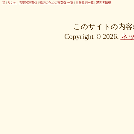
42cb27f1d3
0f4040bbb4
04cf47f62f
df03296293
c36fe2da58
望
|
リンク
|
音楽関連資格
|
歌詞のための言葉数 一覧
|
自作歌詞一覧
|
運営者情報
c3480e1459
bf22798100
b8bf8db0a1
94ec67beb2
7c0e41411e
675194818b
406ca09894
28a161410e
1b26c7bbdf
105e2c2047
e7a96595b3
d635518744
c434a34b3f
b915735725
b52c835867
このサイトの内容
9fc634585a
9a33ee4889
95a3a74b31
94a7f22cb0
7db412d099
Copyright © 2026.
ネ
76379527b6
7407223880
72234b8d1a
228bfbe0f8
0d7d3b584e
0816a7c984
06c2b8a602
fa20e59202
cc8c7f67ed
c689e48133
c2b15d69df
b48faa67fe
b0b3ab756f
98a4479ea0
905d4b4dad
8970dbabef
64002b0048
56e6efc5a8
568c92c9da
4fb9f06b77
381a65ffd9
1c76519672
fa6f13ec69
e92ac18f7b
e1e87e5623
d1498da0fa
cebe9a83e2
a7864853c3
88603b00e3
83bfcceb4e
637e24eddc
18d3243bd9
ebcf32ddfd
aa46363b7b
9ee57c465f
766e9152ea
4558af5ef1
204b35c644
0111ac8c15
fd334bd5c9
da081bcc1f
c58c0a008b
bf5093f77a
bac9bd4851
ad2806b7b3
ab3c34ad47
827fe8cc46
766505d0bf
6bc1611865
6a049e9542
690c9132d4
63e515cfed
552c7a77f9
3ecbd9b416
34c7d3ddac
2aa2eb5df5
f0d4825b88
edd57f0f87
d82a80f1c0
cb54897b8c
bf256441ee
a2eb7bacaf
9eb29032fd
8576e1531f
83c35ef2f9
8195f4ab6a
7d77b375b4
72b488f5e7
4f6c10f665
35e3508e40
33f871e6a2
16192d99b8
092ef9d556
0479619de1
fcf11134da