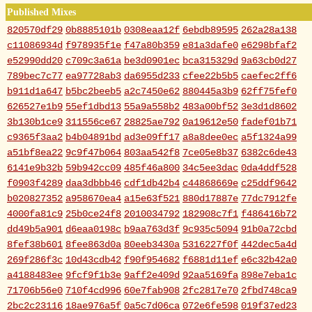
Published Mixes
820570df29
0b8885101b
0308eaa12f
6ebdb89595
262a28a138
c11086934d
f978935f1e
f47a80b359
e81a3dafe0
e6298bfaf2
e52990dd20
c709c3a61a
be3d0901ec
bca315329d
9a63cb0d27
789bec7c77
ea97728ab3
da6955d233
cfee22b5b5
caefec2ff6
b911d1a647
b5bc2beeb5
a2c7450e62
880445a3b9
62ff75fef0
626527e1b9
55ef1dbd13
55a9a558b2
483a00bf52
3e3d1d8602
3b130b1ce9
311556ce67
28825ae792
0a19612e50
fadef01b71
c9365f3aa2
b4b04891bd
ad3e09ff17
a8a8dee0ec
a5f1324a99
a51bf8ea22
9c9f47b064
803aa542f8
7ce05e8b37
6382c6de43
6141e9b32b
59b942cc09
485f46a800
34c5ee3dac
0da4ddf528
f0903f4289
daa3dbbb46
cdf1db42b4
c44868669e
c25ddf9642
b020827352
a958670ea4
a15e63f521
880d17887e
77dc7912fe
4000fa81c9
25b0ce24f8
2010034792
182908c7f1
f486416b72
dd49b5a901
d6eaa0198c
b9aa763d3f
9c935c5094
91b0a72cbd
8fef38b601
8fee863d0a
80eeb3430a
5316227f0f
442dec5a4d
269f286f3c
10d43cdb42
f90f954682
f6881d11ef
e6c32b42a0
a4188483ee
9fcf9f1b3e
9aff2e409d
92aa5169fa
898e7eba1c
71706b56e0
710f4cd996
60e7fab908
2fc2817e70
2fbd748ca9
2bc2c23116
18ae976a5f
0a5c7d06ca
072e6fe598
019f37ed23