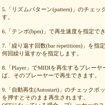
549cd673c1
46826ddb7d
1f3db7da4f
f7f3aaefdc
d492166dd6
c03ee6ed7d
b6644f8493
9cbe0408c7
84b5762063
62a6327de0
5.「リズムパターン(pattern)」の
628225f82f
52edae9aa8
18f5335287
1268752f8b
07c8575aba
す。
d9a6669c89
c7bdea50cf
b0028a39c5
a18acc69c9
a0d1cb27ad
89e6983403
8533fa9130
781846e9cb
6b9f362c23
4e887b24b9
3ead6ea83a
08f33c49f1
f03e2db100
e9d79dc0cc
d10d20337c
6.「テンポ(bpm)」で再生速度を指定でき
bc4e86d124
a86454d5af
a21fbd24dc
8ea728273f
77fab01bea
73468471cf
086bf9fcae
f839ea6eb8
f59ab6f876
d4f92dc6f9
c81b0593c1
bc301c5458
b9b05c1c30
b77b06e8c8
b6c669ff01
7.「繰り返す回数(bar repetitio
96e88e2e7c
73522421d7
542712bc73
525a28a776
4086a90e60
何回繰り返すかを指定します。
0823766053
ff7e40cee8
c883974f52
b0b41f52fa
96116e3c1b
87fe98e89a
8247dd5d17
7c7c130e4a
7518e463a7
56dc16e387
51b2dae66f
3e795bcaec
010563934b
f49c4744b8
e5442af73b
8.「Player」でMIDIを再生する
dfc745d5b5
d0cad829d6
c6b827ad20
c3e63aff18
b656d3e82d
ad6f7dcfc9
ac69c327de
a7f6790d33
a64b08cffb
a30f12f95e
ば、そのプレーヤーで再生できます。
7b05f8138c
78e8adf757
74d31e65fd
66e2116aa7
61d4328ed8
4398a04500
15ad0d5259
e3c007bff4
de7baa6c15
dc7d006232
9.「自動再生(Autostart)」のチェッ
d9dd0eed7c
cced980bc0
b819610aad
8a1c0c81c0
7cf839275e
74873024c5
71e43fd74b
686dea5b28
5fec00f440
22da2c0e9d
を押すとそのまま再生されます。
0aa68fdc23
0a6164721d
daf1370064
d5ee40fc36
ce89d42943
c90746f212
a931ac536a
97e8004df8
91c7ed5598
6ccae8b4c8