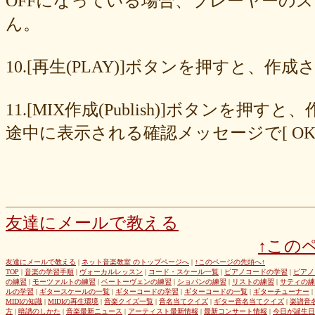
OFFになっている場合、プレーヤーの
677439c6fd
563e6c698d
446eac72db
226c3f614f
213395174a
ん。
19020e22e4
0c727ebe85
0856871099
eb982325ec
e9cbf25271
b9d1d00184
b8045b96ff
a321d82208
a2a831ffc6
9a9bb290cf
8cc6216226
859558fa7b
6d6b2688e7
6c20b0ea3b
6c17d59fb6
10.[再生(PLAY)]ボタンを押すと、
680392e3ca
67efe92fc1
424d8f7433
31dcb76251
f39402e7af
e8249017d4
e61e37969b
dad2acfe86
d65d23faa5
c971c479a3
11.[MIX作成(Publish)]ボタン
b8c89e652c
a049cc5cb0
9549b74be6
9464a5a754
75bc5fddef
72327b81ad
64766afcb0
5982faf785
37b81fb37a
2626069af6
途中に表示される確認メッセージで[ O
163476afd5
ff11537725
e56596ec21
d07f6cc27f
bc31193a8e
b79e0a5a4a
99b9b052b9
8987ee54c7
7f346ddcae
763b797cad
69ea046f5f
66b9ebbc79
6166771447
5fed773abd
52efdfc022
29a19c444a
23eaa364d1
1e8ba00bed
cf0487c553
b0e896a527
6e4bf24d1f
6219e85d0b
54b712bc18
3b63acaeed
dda20b294f
d538875846
bc97ffa855
a92c82a9b9
a87040e19c
a5c7798f47
友達にメールで教える
8d0b76a51f
82cd07e425
6e992b6590
6ba2b88ccf
68bb537805
↑この
463602b28b
26f9005f27
26e2f19a95
143f1b41c9
f4bf1a464f
e9191eb03d
caa6d4fba0
c9cc389c55
a8efcaad6c
87d3fa1850
友達にメールで教える
|
ネット音楽教室 のトップページへ
|
↑このページの先頭へ↑
TOP
|
音楽の学習手順
|
ヴォーカルレッスン
|
コード・スケール一覧
|
ピアノコードの学習
|
ピアノ
822c8a2221
6c9555584d
690bfb6814
64c135d1a2
402acec68f
の練習
|
モーツァルトの練習
|
ベートーヴェンの練習
|
ショパンの練習
|
リストの練習
|
サティの練
3365c53218
1f25023966
1399a07846
f964840e51
e9a7a614e7
ルの学習
|
ギタースケールの一覧
|
ギターコードの学習
|
ギターコードの一覧
|
ギターチューナー
|
MIDIの知識
|
MIDIの再生環境
|
音楽クイズ一覧
|
音名当てクイズ
|
ギター音名当てクイズ
|
楽譜音
c88b4e964f
b8da4c2285
b270827c51
8ebdef9f49
6e4d158010
方
|
暗譜のしかた
|
音楽最新ニュース
|
アーティスト最新情報
|
最新コンサート情報
|
今日が誕生日