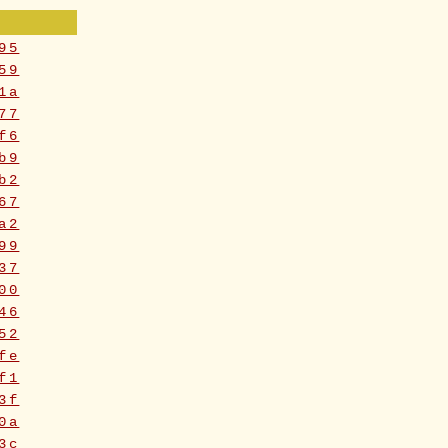
95
59
1a
77
f6
b9
b2
67
a2
99
37
00
46
52
fe
f1
3f
0a
3c