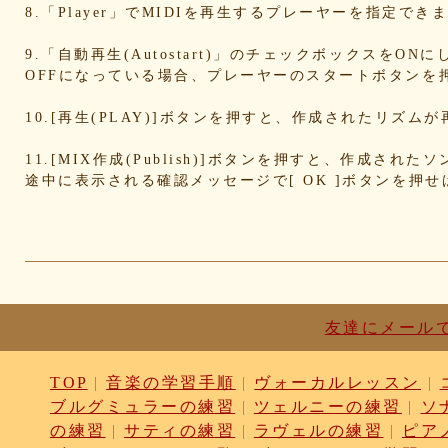
d836b49a9d
d76a3e8c23
b9fed15d2b
b38ab1d1
8.「Player」でMIDIを再生するプレーヤーを指定
ab588df87c
a4e75e4c92
a204a61a9b
a08fde15
a01087c2be
83d205db59
8058ee16b9
67095588
9.「自動再生(Autostart)」のチェックボックスをO
OFFになっている場合、プレーヤーのスタートボタンを
49f63675b9
15ebcaa807
f447739453
f1c0d3dc
da42cb1955
c62458f813
b37a74366d
b2fa6b2e
10.[再生(PLAY)]ボタンを押すと、作成されたリズム
b0ebace0d4
aa7f949dad
a558c898d9
6c1bd040
4cdc426d81
3cd561418e
1182b99ba6
00e292a1
11.[MIX作成(Publish)]ボタンを押すと、作成さ
e186dc0158
d654560420
c7b6a2d824
c2d4263a
途中に表示される確認メッセージで[ OK ]ボタンを押
b6a3ebae49
a1d5a5a815
8e583fa566
7ad14941
730004aebd
6885987d16
65cfc3bafc
549cd673
46826ddb7d
1f3db7da4f
f7f3aaefdc
d492166d
c03ee6ed7d
b6644f8493
9cbe0408c7
84b57620
62a6327de0
628225f82f
52edae9aa8
18f53352
1268752f8b
07c8575aba
d9a6669c89
c7bdea50
b0028a39c5
a18acc69c9
a0d1cb27ad
89e69834
友達にメール
8533fa9130
781846e9cb
6b9f362c23
4e887b24
3ead6ea83a
08f33c49f1
f03e2db100
e9d79dc0
TOP
|
音楽の学習手順
|
ヴォーカルレッスン
|
d10d20337c
bc4e86d124
a86454d5af
a21fbd24
ブルグミュラーの練習
|
ツェルニーの練習
|
ソ
8ea728273f
77fab01bea
73468471cf
086bf9fc
f839ea6eb8
f59ab6f876
d4f92dc6f9
c81b0593
の練習
|
サティの練習
|
ラヴェルの練習
|
ピア