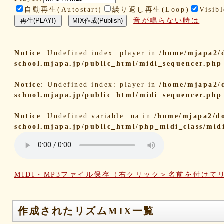
自動再生(Autostart)
繰り返し再生(Loop)
Visibl
音が鳴らない時は
Notice
: Undefined index: player in
/home/mjapa2/
school.mjapa.jp/public_html/midi_sequencer.php
Notice
: Undefined index: player in
/home/mjapa2/
school.mjapa.jp/public_html/midi_sequencer.php
Notice
: Undefined variable: ua in
/home/mjapa2/d
school.mjapa.jp/public_html/php_midi_class/mid
MIDI・MP3ファイル保存（右クリック＞名前を付けて
作成されたリズムMIX一覧