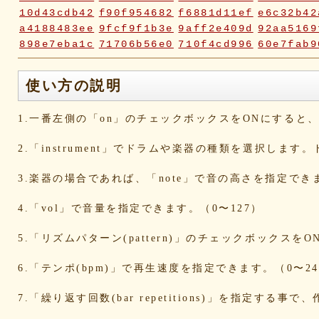
10d43cdb42
f90f954682
f6881d11ef
e6c32b42
a4188483ee
9fcf9f1b3e
9aff2e409d
92aa5169
898e7eba1c
71706b56e0
710f4cd996
60e7fab9
2fc2817e70
2fbd748ca9
2bc2c23116
18ae976a
0a5c7d06ca
072e6fe598
019f37ed23
ddabb15a
使い方の説明
d6a569fc0b
cd3dccbd2e
caaf4dfd18
bc9d917a
bafcad3ed7
baf1c2deac
aa4f1ea1ee
9e536e62
1.一番左側の「on」のチェックボックスをONにする
9519718cc1
8dbfbb62db
80769b257d
66befeb5
65d559bd93
38604f0f30
2c7c77c0e3
1d7df482
2.「instrument」でドラムや楽器の種類を選択します
eb3fa731cd
ca1398119b
c8cb07711a
ba23f8e4
af4394c99f
6d38537a62
620015f88b
42a29f8e
3.楽器の場合であれば、「note」で音の高さを指定でき
0ec360312d
faa9413074
edf12ab6c3
dee16d27
b5b6539562
9fcce57df6
8b24beae51
89d4f1bb
4.「vol」で音量を指定できます。（0〜127）
856c39952d
8288cef79d
4c796286c6
340ad882
1568abddff
0de2e30836
02998e587d
d5377cd9
5.「リズムパターン(pattern)」のチェックボックス
d0dd3cb603
c59ba222c9
b8ad097d47
9f659fd9
9ef6ebcac2
99ce8a767d
924d9cb69e
924420a7
6.「テンポ(bpm)」で再生速度を指定できます。（0〜24
90274bff4e
7c5e32d3ed
6e70005023
6b695741
5e80ad5293
5095988ef6
4b7930b4d0
2038b536
7.「繰り返す回数(bar repetitions)」を指定
1ec36c4061
e46b239a6b
db1c936d78
d8e87cf4