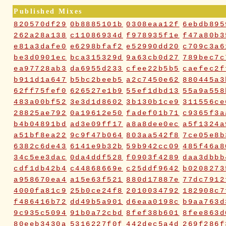
Published Mixes
820570df29
0b8885101b
0308eaa12f
6ebdb895
262a28a138
c11086934d
f978935f1e
f47a80b3
e81a3dafe0
e6298bfaf2
e52990dd20
c709c3a6
be3d0901ec
bca315329d
9a63cb0d27
789bec7c
ea97728ab3
da6955d233
cfee22b5b5
caefec2f
b911d1a647
b5bc2beeb5
a2c7450e62
880445a3
62ff75fef0
626527e1b9
55ef1dbd13
55a9a558
483a00bf52
3e3d1d8602
3b130b1ce9
311556ce
28825ae792
0a19612e50
fadef01b71
c9365f3a
b4b04891bd
ad3e09ff17
a8a8dee0ec
a5f1324a
a51bf8ea22
9c9f47b064
803aa542f8
7ce05e8b
6382c6de43
6141e9b32b
59b942cc09
485f46a8
34c5ee3dac
0da4ddf528
f0903f4289
daa3dbbb
cdf1db42b4
c44868669e
c25ddf9642
b0208273
a958670ea4
a15e63f521
880d17887e
77dc7912
4000fa81c9
25b0ce24f8
2010034792
182908c7
f486416b72
dd49b5a901
d6eaa0198c
b9aa763d
9c935c5094
91b0a72cbd
8fef38b601
8fee863d
80eeb3430a
5316227f0f
442dec5a4d
269f286f