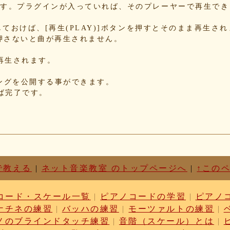
b8
できます。プラグインが入っていれば、そのプレーヤーで再生で
70
78
Nにしておけば、[再生(PLAY)]ボタンを押すとそのまま再生さ
押さないと曲が再生されません。
34
85
が再生されます。
85
f5
れたソングを公開する事ができます。
d3
せば完了です。
87
c1
d6
63
87
cf
03
で教える
|
ネット音楽教室 のトップページへ
|
↑この
b9
cc
コード・スケール一覧
|
ピアノコードの学習
|
ピアノ
dc
ナチネの練習
|
バッハの練習
|
モーツァルトの練習
|
ae
c1
ノのブラインドタッチ練習
|
音階（スケール）とは
|