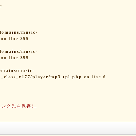
e
domains/music-
on line
355
domains/music-
on line
355
omains/music-
i_class_v177/player/mp3.tpl.php
on line
6
リンク先を保存）