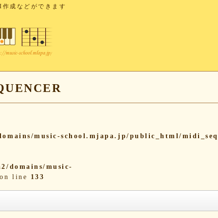
I作成などができます
UENCER
omains/music-school.mjapa.jp/public_html/midi_se
2/domains/music-
on line
133