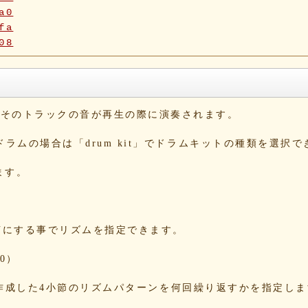
a0
fa
08
5f
90
42
b6
と、そのトラックの音が再生の際に演奏されます。
10
1b
。ドラムの場合は「drum kit」でドラムキットの種類を選択
1e
54
ます。
c4
dd
e1
2c
をONにする事でリズムを指定できます。
09
a3
0）
5e
13
する事で、作成した4小節のリズムパターンを何回繰り返すかを指定し
86