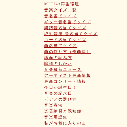
MIDIの再生環境
音楽クイズ一覧
音名当てクイズ
ギター音名当てクイズ
楽譜音名当てクイズ
絶対音感 音名当てクイズ
コード名当てクイズ
曲名当てクイズ
曲の作り方（作曲法）
譜面の読み方
暗譜のしかた
音楽最新ニュース
アーティスト最新情報
最新コンサート情報
今日が誕生日！
音楽の記念日
ピアノの選び方
音楽療法
楽器練習と認知症
音楽用語集
私がお気に入りの曲