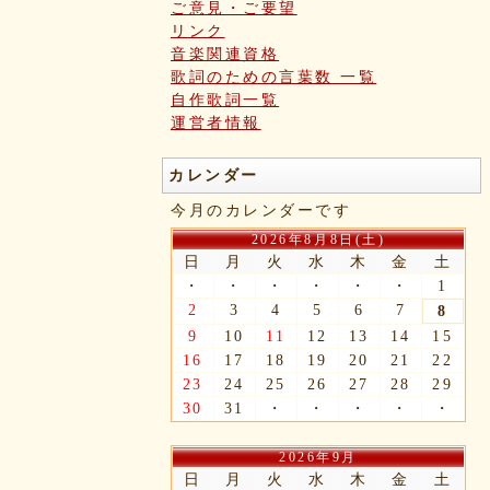
ご意見・ご要望
リンク
音楽関連資格
歌詞のための言葉数 一覧
自作歌詞一覧
運営者情報
カレンダー
今月のカレンダーです
2026年8月8日(土)
日
月
火
水
木
金
土
・
・
・
・
・
・
1
2
3
4
5
6
7
8
9
10
11
12
13
14
15
16
17
18
19
20
21
22
23
24
25
26
27
28
29
30
31
・
・
・
・
・
2026年9月
日
月
火
水
木
金
土