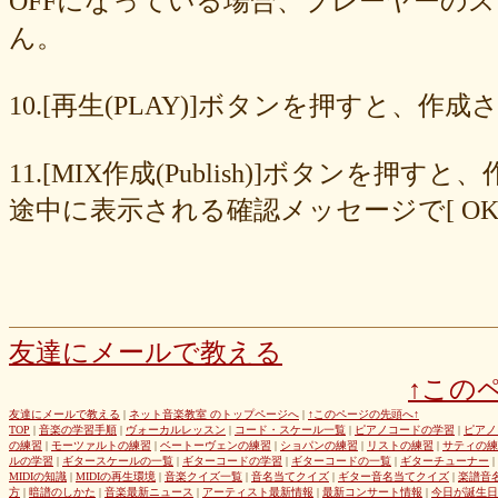
OFFになっている場合、プレーヤーの
677439c6fd
563e6c698d
446eac72db
226c3f614f
213395174a
ん。
19020e22e4
0c727ebe85
0856871099
eb982325ec
e9cbf25271
b9d1d00184
b8045b96ff
a321d82208
a2a831ffc6
9a9bb290cf
8cc6216226
859558fa7b
6d6b2688e7
6c20b0ea3b
6c17d59fb6
10.[再生(PLAY)]ボタンを押すと、
680392e3ca
67efe92fc1
424d8f7433
31dcb76251
f39402e7af
e8249017d4
e61e37969b
dad2acfe86
d65d23faa5
c971c479a3
11.[MIX作成(Publish)]ボタン
b8c89e652c
a049cc5cb0
9549b74be6
9464a5a754
75bc5fddef
72327b81ad
64766afcb0
5982faf785
37b81fb37a
2626069af6
途中に表示される確認メッセージで[ O
163476afd5
ff11537725
e56596ec21
d07f6cc27f
bc31193a8e
b79e0a5a4a
99b9b052b9
8987ee54c7
7f346ddcae
763b797cad
69ea046f5f
66b9ebbc79
6166771447
5fed773abd
52efdfc022
29a19c444a
23eaa364d1
1e8ba00bed
cf0487c553
b0e896a527
6e4bf24d1f
6219e85d0b
54b712bc18
3b63acaeed
dda20b294f
d538875846
bc97ffa855
a92c82a9b9
a87040e19c
a5c7798f47
友達にメールで教える
8d0b76a51f
82cd07e425
6e992b6590
6ba2b88ccf
68bb537805
↑この
463602b28b
26f9005f27
26e2f19a95
143f1b41c9
f4bf1a464f
e9191eb03d
caa6d4fba0
c9cc389c55
a8efcaad6c
87d3fa1850
友達にメールで教える
|
ネット音楽教室 のトップページへ
|
↑このページの先頭へ↑
TOP
|
音楽の学習手順
|
ヴォーカルレッスン
|
コード・スケール一覧
|
ピアノコードの学習
|
ピアノ
822c8a2221
6c9555584d
690bfb6814
64c135d1a2
402acec68f
の練習
|
モーツァルトの練習
|
ベートーヴェンの練習
|
ショパンの練習
|
リストの練習
|
サティの練
3365c53218
1f25023966
1399a07846
f964840e51
e9a7a614e7
ルの学習
|
ギタースケールの一覧
|
ギターコードの学習
|
ギターコードの一覧
|
ギターチューナー
|
MIDIの知識
|
MIDIの再生環境
|
音楽クイズ一覧
|
音名当てクイズ
|
ギター音名当てクイズ
|
楽譜音
c88b4e964f
b8da4c2285
b270827c51
8ebdef9f49
6e4d158010
方
|
暗譜のしかた
|
音楽最新ニュース
|
アーティスト最新情報
|
最新コンサート情報
|
今日が誕生日