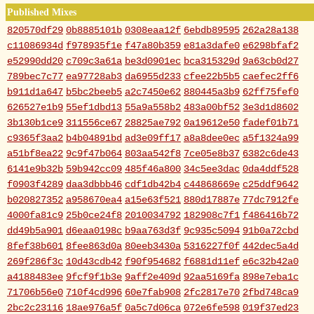
Published Mixes
820570df29
0b8885101b
0308eaa12f
6ebdb89595
262a28a138
c11086934d
f978935f1e
f47a80b359
e81a3dafe0
e6298bfaf2
e52990dd20
c709c3a61a
be3d0901ec
bca315329d
9a63cb0d27
789bec7c77
ea97728ab3
da6955d233
cfee22b5b5
caefec2ff6
b911d1a647
b5bc2beeb5
a2c7450e62
880445a3b9
62ff75fef0
626527e1b9
55ef1dbd13
55a9a558b2
483a00bf52
3e3d1d8602
3b130b1ce9
311556ce67
28825ae792
0a19612e50
fadef01b71
c9365f3aa2
b4b04891bd
ad3e09ff17
a8a8dee0ec
a5f1324a99
a51bf8ea22
9c9f47b064
803aa542f8
7ce05e8b37
6382c6de43
6141e9b32b
59b942cc09
485f46a800
34c5ee3dac
0da4ddf528
f0903f4289
daa3dbbb46
cdf1db42b4
c44868669e
c25ddf9642
b020827352
a958670ea4
a15e63f521
880d17887e
77dc7912fe
4000fa81c9
25b0ce24f8
2010034792
182908c7f1
f486416b72
dd49b5a901
d6eaa0198c
b9aa763d3f
9c935c5094
91b0a72cbd
8fef38b601
8fee863d0a
80eeb3430a
5316227f0f
442dec5a4d
269f286f3c
10d43cdb42
f90f954682
f6881d11ef
e6c32b42a0
a4188483ee
9fcf9f1b3e
9aff2e409d
92aa5169fa
898e7eba1c
71706b56e0
710f4cd996
60e7fab908
2fc2817e70
2fbd748ca9
2bc2c23116
18ae976a5f
0a5c7d06ca
072e6fe598
019f37ed23