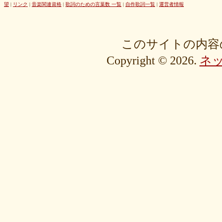
42cb27f1d3
0f4040bbb4
04cf47f62f
df03296293
c36fe2da58
望
|
リンク
|
音楽関連資格
|
歌詞のための言葉数 一覧
|
自作歌詞一覧
|
運営者情報
c3480e1459
bf22798100
b8bf8db0a1
94ec67beb2
7c0e41411e
675194818b
406ca09894
28a161410e
1b26c7bbdf
105e2c2047
e7a96595b3
d635518744
c434a34b3f
b915735725
b52c835867
このサイトの内容
9fc634585a
9a33ee4889
95a3a74b31
94a7f22cb0
7db412d099
Copyright © 2026.
ネ
76379527b6
7407223880
72234b8d1a
228bfbe0f8
0d7d3b584e
0816a7c984
06c2b8a602
fa20e59202
cc8c7f67ed
c689e48133
c2b15d69df
b48faa67fe
b0b3ab756f
98a4479ea0
905d4b4dad
8970dbabef
64002b0048
56e6efc5a8
568c92c9da
4fb9f06b77
381a65ffd9
1c76519672
fa6f13ec69
e92ac18f7b
e1e87e5623
d1498da0fa
cebe9a83e2
a7864853c3
88603b00e3
83bfcceb4e
637e24eddc
18d3243bd9
ebcf32ddfd
aa46363b7b
9ee57c465f
766e9152ea
4558af5ef1
204b35c644
0111ac8c15
fd334bd5c9
da081bcc1f
c58c0a008b
bf5093f77a
bac9bd4851
ad2806b7b3
ab3c34ad47
827fe8cc46
766505d0bf
6bc1611865
6a049e9542
690c9132d4
63e515cfed
552c7a77f9
3ecbd9b416
34c7d3ddac
2aa2eb5df5
f0d4825b88
edd57f0f87
d82a80f1c0
cb54897b8c
bf256441ee
a2eb7bacaf
9eb29032fd
8576e1531f
83c35ef2f9
8195f4ab6a
7d77b375b4
72b488f5e7
4f6c10f665
35e3508e40
33f871e6a2
16192d99b8
092ef9d556
0479619de1
fcf11134da