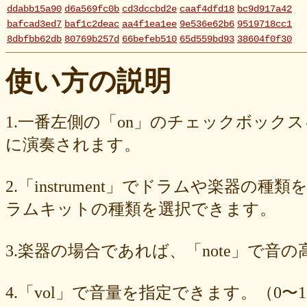
ddabb15a90
d6a569fc0b
cd3dccbd2e
caaf4dfd18
bc9d917a42
bafcad3ed7
baf1c2deac
aa4f1ea1ee
9e536e62b6
9519718cc1
8dbfbb62db
80769b257d
66befeb510
65d559bd93
38604f0f30
2c7c77c0e3
1d7df4821b
eb3fa731cd
ca1398119b
c8cb07711a
ba23f8e41e
af4394c99f
6d38537a62
620015f88b
42a29f8e54
使い方の説明
0ec360312d
faa9413074
edf12ab6c3
dee16d27c4
b5b6539562
9fcce57df6
8b24beae51
89d4f1bbdd
856c39952d
8288cef79d
4c796286c6
340ad882e1
1568abddff
0de2e30836
02998e587d
1.一番左側の「on」のチェックボック
d5377cd92c
d0dd3cb603
c59ba222c9
b8ad097d47
9f659fd909
に演奏されます。
9ef6ebcac2
99ce8a767d
924d9cb69e
924420a7a3
90274bff4e
7c5e32d3ed
6e70005023
6b6957415e
5e80ad5293
5095988ef6
4b7930b4d0
2038b53613
1ec36c4061
e46b239a6b
db1c936d78
2.「instrument」でドラムや楽器の種
d8e87cf486
d836b49a9d
d76a3e8c23
b9fed15d2b
b38ab1d1b8
ab588df87c
a4e75e4c92
a204a61a9b
a08fde1570
a01087c2be
ラムキットの種類を選択できます。
83d205db59
8058ee16b9
6709558878
49f63675b9
15ebcaa807
f447739453
f1c0d3dc34
da42cb1955
c62458f813
b37a74366d
3.楽器の場合であれば、「note」で音
b2fa6b2e85
b0ebace0d4
aa7f949dad
a558c898d9
6c1bd04085
4cdc426d81
3cd561418e
1182b99ba6
00e292a1f5
e186dc0158
d654560420
c7b6a2d824
c2d4263ad3
b6a3ebae49
a1d5a5a815
4.「vol」で音量を指定できます。（0〜1
8e583fa566
7ad1494187
730004aebd
6885987d16
65cfc3bafc