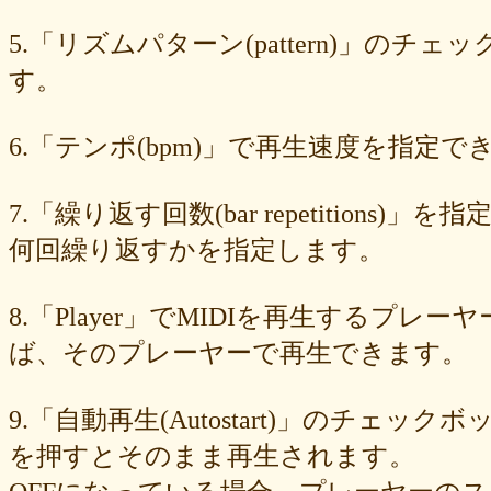
549cd673c1
46826ddb7d
1f3db7da4f
f7f3aaefdc
d492166dd6
c03ee6ed7d
b6644f8493
9cbe0408c7
84b5762063
62a6327de0
5.「リズムパターン(pattern)」の
628225f82f
52edae9aa8
18f5335287
1268752f8b
07c8575aba
す。
d9a6669c89
c7bdea50cf
b0028a39c5
a18acc69c9
a0d1cb27ad
89e6983403
8533fa9130
781846e9cb
6b9f362c23
4e887b24b9
3ead6ea83a
08f33c49f1
f03e2db100
e9d79dc0cc
d10d20337c
6.「テンポ(bpm)」で再生速度を指定でき
bc4e86d124
a86454d5af
a21fbd24dc
8ea728273f
77fab01bea
73468471cf
086bf9fcae
f839ea6eb8
f59ab6f876
d4f92dc6f9
c81b0593c1
bc301c5458
b9b05c1c30
b77b06e8c8
b6c669ff01
7.「繰り返す回数(bar repetitio
96e88e2e7c
73522421d7
542712bc73
525a28a776
4086a90e60
何回繰り返すかを指定します。
0823766053
ff7e40cee8
c883974f52
b0b41f52fa
96116e3c1b
87fe98e89a
8247dd5d17
7c7c130e4a
7518e463a7
56dc16e387
51b2dae66f
3e795bcaec
010563934b
f49c4744b8
e5442af73b
8.「Player」でMIDIを再生する
dfc745d5b5
d0cad829d6
c6b827ad20
c3e63aff18
b656d3e82d
ad6f7dcfc9
ac69c327de
a7f6790d33
a64b08cffb
a30f12f95e
ば、そのプレーヤーで再生できます。
7b05f8138c
78e8adf757
74d31e65fd
66e2116aa7
61d4328ed8
4398a04500
15ad0d5259
e3c007bff4
de7baa6c15
dc7d006232
9.「自動再生(Autostart)」のチェッ
d9dd0eed7c
cced980bc0
b819610aad
8a1c0c81c0
7cf839275e
74873024c5
71e43fd74b
686dea5b28
5fec00f440
22da2c0e9d
を押すとそのまま再生されます。
0aa68fdc23
0a6164721d
daf1370064
d5ee40fc36
ce89d42943
c90746f212
a931ac536a
97e8004df8
91c7ed5598
6ccae8b4c8