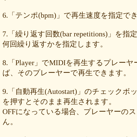
89e6983403
8533fa9130
781846e9cb
6b9f362c23
4e887b24b9
3ead6ea83a
08f33c49f1
f03e2db100
e9d79dc0cc
d10d20337c
6.「テンポ(bpm)」で再生速度を指定でき
bc4e86d124
a86454d5af
a21fbd24dc
8ea728273f
77fab01bea
73468471cf
086bf9fcae
f839ea6eb8
f59ab6f876
d4f92dc6f9
c81b0593c1
bc301c5458
b9b05c1c30
b77b06e8c8
b6c669ff01
7.「繰り返す回数(bar repetitio
96e88e2e7c
73522421d7
542712bc73
525a28a776
4086a90e60
何回繰り返すかを指定します。
0823766053
ff7e40cee8
c883974f52
b0b41f52fa
96116e3c1b
87fe98e89a
8247dd5d17
7c7c130e4a
7518e463a7
56dc16e387
51b2dae66f
3e795bcaec
010563934b
f49c4744b8
e5442af73b
8.「Player」でMIDIを再生する
dfc745d5b5
d0cad829d6
c6b827ad20
c3e63aff18
b656d3e82d
ad6f7dcfc9
ac69c327de
a7f6790d33
a64b08cffb
a30f12f95e
ば、そのプレーヤーで再生できます。
7b05f8138c
78e8adf757
74d31e65fd
66e2116aa7
61d4328ed8
4398a04500
15ad0d5259
e3c007bff4
de7baa6c15
dc7d006232
9.「自動再生(Autostart)」のチェッ
d9dd0eed7c
cced980bc0
b819610aad
8a1c0c81c0
7cf839275e
74873024c5
71e43fd74b
686dea5b28
5fec00f440
22da2c0e9d
を押すとそのまま再生されます。
0aa68fdc23
0a6164721d
daf1370064
d5ee40fc36
ce89d42943
OFFになっている場合、プレーヤーの
c90746f212
a931ac536a
97e8004df8
91c7ed5598
6ccae8b4c8
677439c6fd
563e6c698d
446eac72db
226c3f614f
213395174a
ん。
19020e22e4
0c727ebe85
0856871099
eb982325ec
e9cbf25271
b9d1d00184
b8045b96ff
a321d82208
a2a831ffc6
9a9bb290cf