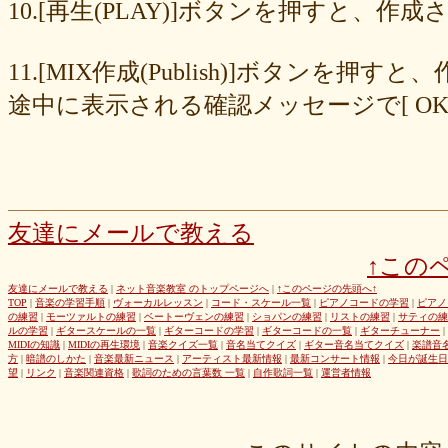
8cc6216226
859558fa7b
6d6b2688e7
6c20b0ea3b
6c17d59fb6
10.[再生(PLAY)]ボタンを押すと、
680392e3ca
67efe92fc1
424d8f7433
31dcb76251
f39402e7af
e8249017d4
e61e37969b
dad2acfe86
d65d23faa5
c971c479a3
11.[MIX作成(Publish)]ボタン
b8c89e652c
a049cc5cb0
9549b74be6
9464a5a754
75bc5fddef
72327b81ad
64766afcb0
5982faf785
37b81fb37a
2626069af6
途中に表示される確認メッセージで[ O
163476afd5
ff11537725
e56596ec21
d07f6cc27f
bc31193a8e
b79e0a5a4a
99b9b052b9
8987ee54c7
7f346ddcae
763b797cad
69ea046f5f
66b9ebbc79
6166771447
5fed773abd
52efdfc022
29a19c444a
23eaa364d1
1e8ba00bed
cf0487c553
b0e896a527
6e4bf24d1f
6219e85d0b
54b712bc18
3b63acaeed
dda20b294f
d538875846
bc97ffa855
a92c82a9b9
a87040e19c
a5c7798f47
友達にメールで教える
8d0b76a51f
82cd07e425
6e992b6590
6ba2b88ccf
68bb537805
↑この
463602b28b
26f9005f27
26e2f19a95
143f1b41c9
f4bf1a464f
e9191eb03d
caa6d4fba0
c9cc389c55
a8efcaad6c
87d3fa1850
友達にメールで教える
|
ネット音楽教室 のトップページへ
|
↑このページの先頭へ↑
TOP
|
音楽の学習手順
|
ヴォーカルレッスン
|
コード・スケール一覧
|
ピアノコードの学習
|
ピアノ
822c8a2221
6c9555584d
690bfb6814
64c135d1a2
402acec68f
の練習
|
モーツァルトの練習
|
ベートーヴェンの練習
|
ショパンの練習
|
リストの練習
|
サティの練
3365c53218
1f25023966
1399a07846
f964840e51
e9a7a614e7
ルの学習
|
ギタースケールの一覧
|
ギターコードの学習
|
ギターコードの一覧
|
ギターチューナー
|
MIDIの知識
|
MIDIの再生環境
|
音楽クイズ一覧
|
音名当てクイズ
|
ギター音名当てクイズ
|
楽譜音
c88b4e964f
b8da4c2285
b270827c51
8ebdef9f49
6e4d158010
方
|
暗譜のしかた
|
音楽最新ニュース
|
アーティスト最新情報
|
最新コンサート情報
|
今日が誕生日
42cb27f1d3
0f4040bbb4
04cf47f62f
df03296293
c36fe2da58
望
|
リンク
|
音楽関連資格
|
歌詞のための言葉数 一覧
|
自作歌詞一覧
|
運営者情報
c3480e1459
bf22798100
b8bf8db0a1
94ec67beb2
7c0e41411e
675194818b
406ca09894
28a161410e
1b26c7bbdf
105e2c2047
e7a96595b3
d635518744
c434a34b3f
b915735725
b52c835867