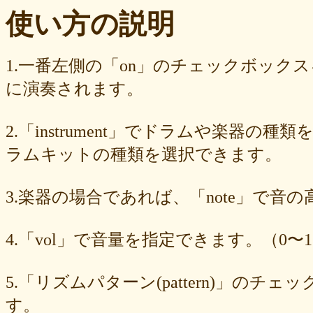
ba23f8e41e
af4394c99f
6d38537a62
620015f88b
42a29f8e54
使い方の説明
0ec360312d
faa9413074
edf12ab6c3
dee16d27c4
b5b6539562
9fcce57df6
8b24beae51
89d4f1bbdd
856c39952d
8288cef79d
4c796286c6
340ad882e1
1568abddff
0de2e30836
02998e587d
1.一番左側の「on」のチェックボック
d5377cd92c
d0dd3cb603
c59ba222c9
b8ad097d47
9f659fd909
に演奏されます。
9ef6ebcac2
99ce8a767d
924d9cb69e
924420a7a3
90274bff4e
7c5e32d3ed
6e70005023
6b6957415e
5e80ad5293
5095988ef6
4b7930b4d0
2038b53613
1ec36c4061
e46b239a6b
db1c936d78
2.「instrument」でドラムや楽器の種
d8e87cf486
d836b49a9d
d76a3e8c23
b9fed15d2b
b38ab1d1b8
ab588df87c
a4e75e4c92
a204a61a9b
a08fde1570
a01087c2be
ラムキットの種類を選択できます。
83d205db59
8058ee16b9
6709558878
49f63675b9
15ebcaa807
f447739453
f1c0d3dc34
da42cb1955
c62458f813
b37a74366d
3.楽器の場合であれば、「note」で音
b2fa6b2e85
b0ebace0d4
aa7f949dad
a558c898d9
6c1bd04085
4cdc426d81
3cd561418e
1182b99ba6
00e292a1f5
e186dc0158
d654560420
c7b6a2d824
c2d4263ad3
b6a3ebae49
a1d5a5a815
4.「vol」で音量を指定できます。（0〜1
8e583fa566
7ad1494187
730004aebd
6885987d16
65cfc3bafc
549cd673c1
46826ddb7d
1f3db7da4f
f7f3aaefdc
d492166dd6
c03ee6ed7d
b6644f8493
9cbe0408c7
84b5762063
62a6327de0
5.「リズムパターン(pattern)」の
628225f82f
52edae9aa8
18f5335287
1268752f8b
07c8575aba
す。
d9a6669c89
c7bdea50cf
b0028a39c5
a18acc69c9
a0d1cb27ad