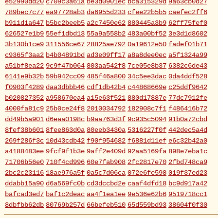
e52990dd20
c709c3a61a
be3d0901ec
bca315329d
9a63cb0d27
789bec7c77
ea97728ab3
da6955d233
cfee22b5b5
caefec2ff6
b911d1a647
b5bc2beeb5
a2c7450e62
880445a3b9
62ff75fef0
626527e1b9
55ef1dbd13
55a9a558b2
483a00bf52
3e3d1d8602
3b130b1ce9
311556ce67
28825ae792
0a19612e50
fadef01b71
c9365f3aa2
b4b04891bd
ad3e09ff17
a8a8dee0ec
a5f1324a99
a51bf8ea22
9c9f47b064
803aa542f8
7ce05e8b37
6382c6de43
6141e9b32b
59b942cc09
485f46a800
34c5ee3dac
0da4ddf528
f0903f4289
daa3dbbb46
cdf1db42b4
c44868669e
c25ddf9642
b020827352
a958670ea4
a15e63f521
880d17887e
77dc7912fe
4000fa81c9
25b0ce24f8
2010034792
182908c7f1
f486416b72
dd49b5a901
d6eaa0198c
b9aa763d3f
9c935c5094
91b0a72cbd
8fef38b601
8fee863d0a
80eeb3430a
5316227f0f
442dec5a4d
269f286f3c
10d43cdb42
f90f954682
f6881d11ef
e6c32b42a0
a4188483ee
9fcf9f1b3e
9aff2e409d
92aa5169fa
898e7eba1c
71706b56e0
710f4cd996
60e7fab908
2fc2817e70
2fbd748ca9
2bc2c23116
18ae976a5f
0a5c7d06ca
072e6fe598
019f37ed23
ddabb15a90
d6a569fc0b
cd3dccbd2e
caaf4dfd18
bc9d917a42
bafcad3ed7
baf1c2deac
aa4f1ea1ee
9e536e62b6
9519718cc1
8dbfbb62db
80769b257d
66befeb510
65d559bd93
38604f0f30
2c7c77c0e3
1d7df4821b
eb3fa731cd
ca1398119b
c8cb07711a