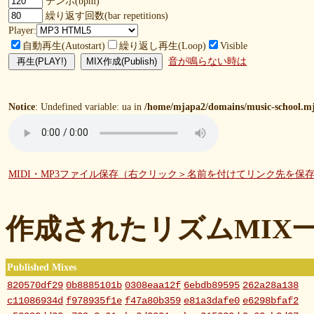
テンポ(bpm)
繰り返す回数(bar repetitions)
Player:
自動再生(Autostart)
繰り返し再生(Loop)
Visible
音が鳴らない時は
Notice
: Undefined variable: ua in
/home/mjapa2/domains/music-school.mj
MIDI・MP3ファイル保存（右クリック＞名前を付けてリンク先を保
作成されたリズムMIX
Published Mixes
820570df29
0b8885101b
0308eaa12f
6ebdb89595
262a28a138
c11086934d
f978935f1e
f47a80b359
e81a3dafe0
e6298bfaf2