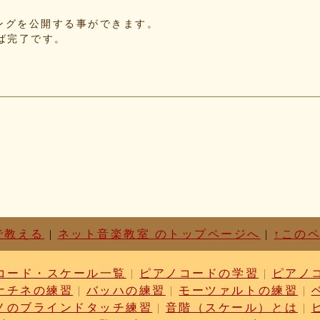
f5
れたソングを公開する事ができます。
d3
せば完了です。
87
c1
d6
63
87
cf
03
b9
cc
dc
ae
c1
01
で教える
|
ネット音楽教室 のトップページへ
|
↑この
76
52
コード・スケール一覧
|
ピアノコードの学習
|
ピアノ
17
ナチネの練習
|
バッハの練習
|
モーツァルトの練習
|
6f
ノのブラインドタッチ練習
|
音階（スケール）とは
|
3b