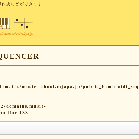
I作成などができます
UENCER
omains/music-school.mjapa.jp/public_html/midi_se
2/domains/music-
on line
133