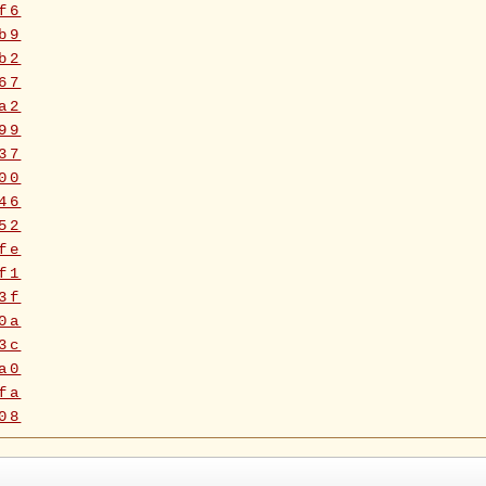
f6
b9
b2
67
a2
99
37
00
46
52
fe
f1
3f
0a
3c
a0
fa
08
5f
90