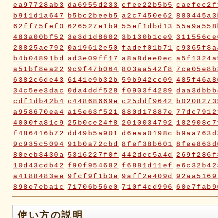
ea97728ab3
da6955d233
cfee22b5b5
caefec2f
b911d1a647
b5bc2beeb5
a2c7450e62
880445a3
62ff75fef0
626527e1b9
55ef1dbd13
55a9a558
483a00bf52
3e3d1d8602
3b130b1ce9
311556ce
28825ae792
0a19612e50
fadef01b71
c9365f3a
b4b04891bd
ad3e09ff17
a8a8dee0ec
a5f1324a
a51bf8ea22
9c9f47b064
803aa542f8
7ce05e8b
6382c6de43
6141e9b32b
59b942cc09
485f46a8
34c5ee3dac
0da4ddf528
f0903f4289
daa3dbbb
cdf1db42b4
c44868669e
c25ddf9642
b0208273
a958670ea4
a15e63f521
880d17887e
77dc7912
4000fa81c9
25b0ce24f8
2010034792
182908c7
f486416b72
dd49b5a901
d6eaa0198c
b9aa763d
9c935c5094
91b0a72cbd
8fef38b601
8fee863d
80eeb3430a
5316227f0f
442dec5a4d
269f286f
10d43cdb42
f90f954682
f6881d11ef
e6c32b42
a4188483ee
9fcf9f1b3e
9aff2e409d
92aa5169
898e7eba1c
71706b56e0
710f4cd996
60e7fab9
2fc2817e70
2fbd748ca9
2bc2c23116
18ae976a
0a5c7d06ca
072e6fe598
019f37ed23
ddabb15a
使い方の説明