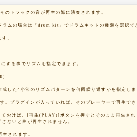
42
b6
と、そのトラックの音が再生の際に演奏されます。
10
1b
。ドラムの場合は「drum kit」でドラムキットの種類を選択
1e
54
ます。
c4
dd
e1
2c
をONにする事でリズムを指定できます。
09
a3
0）
5e
13
する事で、作成した4小節のリズムパターンを何回繰り返すかを指定し
86
b8
できます。プラグインが入っていれば、そのプレーヤーで再生で
70
78
Nにしておけば、[再生(PLAY)]ボタンを押すとそのまま再生さ
押さないと曲が再生されません。
34
85
が再生されます。
85