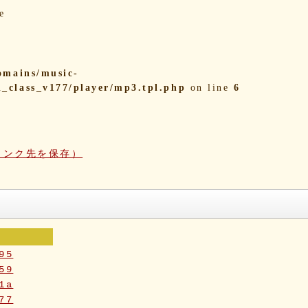
e
omains/music-
i_class_v177/player/mp3.tpl.php
on line
6
リンク先を保存）
95
59
1a
77