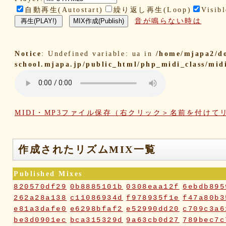
自動再生(Autostart)
繰り返し再生(Loop)
Visibl
音が鳴らない時は
Notice
: Undefined variable: ua in
/home/mjapa2/d
school.mjapa.jp/public_html/php_midi_class/mid
MIDI・MP3ファイル保存（右クリック＞名前を付けて
作成されたリズムMIX一覧
Published Mixes
820570df29
0b8885101b
0308eaa12f
6ebdb895
262a28a138
c11086934d
f978935f1e
f47a80b3
e81a3dafe0
e6298bfaf2
e52990dd20
c709c3a6
be3d0901ec
bca315329d
9a63cb0d27
789bec7c