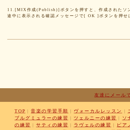
4cdc426d81
3cd561418e
1182b99ba6
00e292a1
11.[MIX作成(Publish)]ボタンを押すと、作成さ
e186dc0158
d654560420
c7b6a2d824
c2d4263a
途中に表示される確認メッセージで[ OK ]ボタンを押
b6a3ebae49
a1d5a5a815
8e583fa566
7ad14941
730004aebd
6885987d16
65cfc3bafc
549cd673
46826ddb7d
1f3db7da4f
f7f3aaefdc
d492166d
c03ee6ed7d
b6644f8493
9cbe0408c7
84b57620
62a6327de0
628225f82f
52edae9aa8
18f53352
1268752f8b
07c8575aba
d9a6669c89
c7bdea50
b0028a39c5
a18acc69c9
a0d1cb27ad
89e69834
8533fa9130
781846e9cb
6b9f362c23
4e887b24
3ead6ea83a
08f33c49f1
f03e2db100
e9d79dc0
d10d20337c
bc4e86d124
a86454d5af
a21fbd24
8ea728273f
77fab01bea
73468471cf
086bf9fc
f839ea6eb8
f59ab6f876
d4f92dc6f9
c81b0593
bc301c5458
b9b05c1c30
b77b06e8c8
b6c669ff
友達にメール
96e88e2e7c
73522421d7
542712bc73
525a28a7
4086a90e60
0823766053
ff7e40cee8
c883974f
TOP
|
音楽の学習手順
|
ヴォーカルレッスン
|
b0b41f52fa
96116e3c1b
87fe98e89a
8247dd5d
ブルグミュラーの練習
|
ツェルニーの練習
|
ソ
7c7c130e4a
7518e463a7
56dc16e387
51b2dae6
の練習
|
サティの練習
|
ラヴェルの練習
|
ピア
3e795bcaec
010563934b
f49c4744b8
e5442af7