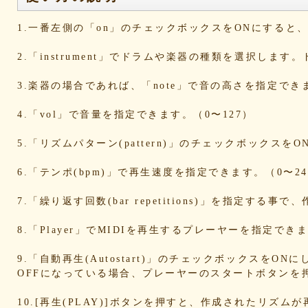
d6a569fc0b
cd3dccbd2e
caaf4dfd18
bc9d917a
bafcad3ed7
baf1c2deac
aa4f1ea1ee
9e536e62
1.一番左側の「on」のチェックボックスをONにする
9519718cc1
8dbfbb62db
80769b257d
66befeb5
65d559bd93
38604f0f30
2c7c77c0e3
1d7df482
2.「instrument」でドラムや楽器の種類を選択します
eb3fa731cd
ca1398119b
c8cb07711a
ba23f8e4
af4394c99f
6d38537a62
620015f88b
42a29f8e
3.楽器の場合であれば、「note」で音の高さを指定でき
0ec360312d
faa9413074
edf12ab6c3
dee16d27
b5b6539562
9fcce57df6
8b24beae51
89d4f1bb
4.「vol」で音量を指定できます。（0〜127）
856c39952d
8288cef79d
4c796286c6
340ad882
1568abddff
0de2e30836
02998e587d
d5377cd9
5.「リズムパターン(pattern)」のチェックボックス
d0dd3cb603
c59ba222c9
b8ad097d47
9f659fd9
9ef6ebcac2
99ce8a767d
924d9cb69e
924420a7
6.「テンポ(bpm)」で再生速度を指定できます。（0〜24
90274bff4e
7c5e32d3ed
6e70005023
6b695741
5e80ad5293
5095988ef6
4b7930b4d0
2038b536
7.「繰り返す回数(bar repetitions)」を指定
1ec36c4061
e46b239a6b
db1c936d78
d8e87cf4
d836b49a9d
d76a3e8c23
b9fed15d2b
b38ab1d1
8.「Player」でMIDIを再生するプレーヤーを指定
ab588df87c
a4e75e4c92
a204a61a9b
a08fde15
a01087c2be
83d205db59
8058ee16b9
67095588
9.「自動再生(Autostart)」のチェックボックスをO
OFFになっている場合、プレーヤーのスタートボタンを
49f63675b9
15ebcaa807
f447739453
f1c0d3dc
da42cb1955
c62458f813
b37a74366d
b2fa6b2e
10.[再生(PLAY)]ボタンを押すと、作成されたリズム
b0ebace0d4
aa7f949dad
a558c898d9
6c1bd040