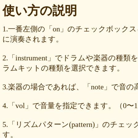
ba23f8e41e
af4394c99f
6d38537a62
620015f88b
42a29f8e54
使い方の説明
0ec360312d
faa9413074
edf12ab6c3
dee16d27c4
b5b6539562
9fcce57df6
8b24beae51
89d4f1bbdd
856c39952d
8288cef79d
4c796286c6
340ad882e1
1568abddff
0de2e30836
02998e587d
1.一番左側の「on」のチェックボック
d5377cd92c
d0dd3cb603
c59ba222c9
b8ad097d47
9f659fd909
に演奏されます。
9ef6ebcac2
99ce8a767d
924d9cb69e
924420a7a3
90274bff4e
7c5e32d3ed
6e70005023
6b6957415e
5e80ad5293
5095988ef6
4b7930b4d0
2038b53613
1ec36c4061
e46b239a6b
db1c936d78
2.「instrument」でドラムや楽器の種
d8e87cf486
d836b49a9d
d76a3e8c23
b9fed15d2b
b38ab1d1b8
ab588df87c
a4e75e4c92
a204a61a9b
a08fde1570
a01087c2be
ラムキットの種類を選択できます。
83d205db59
8058ee16b9
6709558878
49f63675b9
15ebcaa807
f447739453
f1c0d3dc34
da42cb1955
c62458f813
b37a74366d
3.楽器の場合であれば、「note」で音
b2fa6b2e85
b0ebace0d4
aa7f949dad
a558c898d9
6c1bd04085
4cdc426d81
3cd561418e
1182b99ba6
00e292a1f5
e186dc0158
d654560420
c7b6a2d824
c2d4263ad3
b6a3ebae49
a1d5a5a815
4.「vol」で音量を指定できます。（0〜1
8e583fa566
7ad1494187
730004aebd
6885987d16
65cfc3bafc
549cd673c1
46826ddb7d
1f3db7da4f
f7f3aaefdc
d492166dd6
c03ee6ed7d
b6644f8493
9cbe0408c7
84b5762063
62a6327de0
5.「リズムパターン(pattern)」の
628225f82f
52edae9aa8
18f5335287
1268752f8b
07c8575aba
す。
d9a6669c89
c7bdea50cf
b0028a39c5
a18acc69c9
a0d1cb27ad