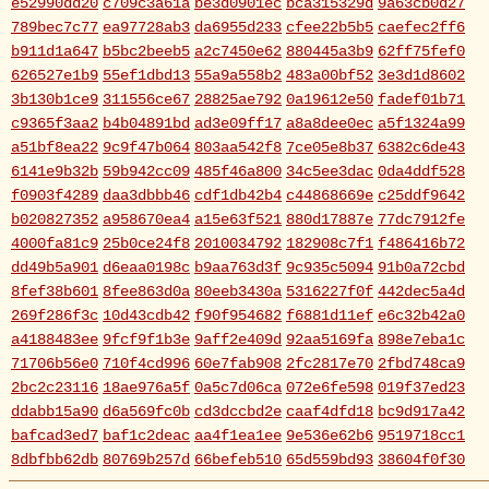
e52990dd20
c709c3a61a
be3d0901ec
bca315329d
9a63cb0d27
789bec7c77
ea97728ab3
da6955d233
cfee22b5b5
caefec2ff6
b911d1a647
b5bc2beeb5
a2c7450e62
880445a3b9
62ff75fef0
626527e1b9
55ef1dbd13
55a9a558b2
483a00bf52
3e3d1d8602
3b130b1ce9
311556ce67
28825ae792
0a19612e50
fadef01b71
c9365f3aa2
b4b04891bd
ad3e09ff17
a8a8dee0ec
a5f1324a99
a51bf8ea22
9c9f47b064
803aa542f8
7ce05e8b37
6382c6de43
6141e9b32b
59b942cc09
485f46a800
34c5ee3dac
0da4ddf528
f0903f4289
daa3dbbb46
cdf1db42b4
c44868669e
c25ddf9642
b020827352
a958670ea4
a15e63f521
880d17887e
77dc7912fe
4000fa81c9
25b0ce24f8
2010034792
182908c7f1
f486416b72
dd49b5a901
d6eaa0198c
b9aa763d3f
9c935c5094
91b0a72cbd
8fef38b601
8fee863d0a
80eeb3430a
5316227f0f
442dec5a4d
269f286f3c
10d43cdb42
f90f954682
f6881d11ef
e6c32b42a0
a4188483ee
9fcf9f1b3e
9aff2e409d
92aa5169fa
898e7eba1c
71706b56e0
710f4cd996
60e7fab908
2fc2817e70
2fbd748ca9
2bc2c23116
18ae976a5f
0a5c7d06ca
072e6fe598
019f37ed23
ddabb15a90
d6a569fc0b
cd3dccbd2e
caaf4dfd18
bc9d917a42
bafcad3ed7
baf1c2deac
aa4f1ea1ee
9e536e62b6
9519718cc1
8dbfbb62db
80769b257d
66befeb510
65d559bd93
38604f0f30
2c7c77c0e3
1d7df4821b
eb3fa731cd
ca1398119b
c8cb07711a