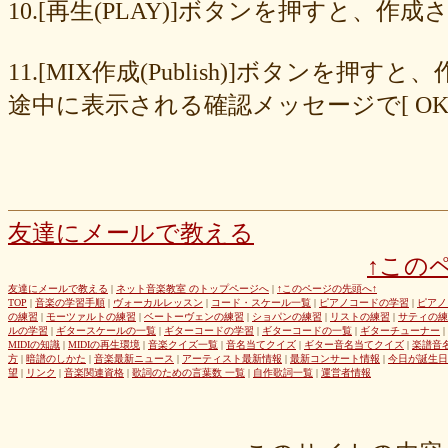
8cc6216226
859558fa7b
6d6b2688e7
6c20b0ea3b
6c17d59fb6
10.[再生(PLAY)]ボタンを押すと、
680392e3ca
67efe92fc1
424d8f7433
31dcb76251
f39402e7af
e8249017d4
e61e37969b
dad2acfe86
d65d23faa5
c971c479a3
11.[MIX作成(Publish)]ボタン
b8c89e652c
a049cc5cb0
9549b74be6
9464a5a754
75bc5fddef
72327b81ad
64766afcb0
5982faf785
37b81fb37a
2626069af6
途中に表示される確認メッセージで[ O
163476afd5
ff11537725
e56596ec21
d07f6cc27f
bc31193a8e
b79e0a5a4a
99b9b052b9
8987ee54c7
7f346ddcae
763b797cad
69ea046f5f
66b9ebbc79
6166771447
5fed773abd
52efdfc022
29a19c444a
23eaa364d1
1e8ba00bed
cf0487c553
b0e896a527
6e4bf24d1f
6219e85d0b
54b712bc18
3b63acaeed
dda20b294f
d538875846
bc97ffa855
a92c82a9b9
a87040e19c
a5c7798f47
友達にメールで教える
8d0b76a51f
82cd07e425
6e992b6590
6ba2b88ccf
68bb537805
↑この
463602b28b
26f9005f27
26e2f19a95
143f1b41c9
f4bf1a464f
e9191eb03d
caa6d4fba0
c9cc389c55
a8efcaad6c
87d3fa1850
友達にメールで教える
|
ネット音楽教室 のトップページへ
|
↑このページの先頭へ↑
TOP
|
音楽の学習手順
|
ヴォーカルレッスン
|
コード・スケール一覧
|
ピアノコードの学習
|
ピアノ
822c8a2221
6c9555584d
690bfb6814
64c135d1a2
402acec68f
の練習
|
モーツァルトの練習
|
ベートーヴェンの練習
|
ショパンの練習
|
リストの練習
|
サティの練
3365c53218
1f25023966
1399a07846
f964840e51
e9a7a614e7
ルの学習
|
ギタースケールの一覧
|
ギターコードの学習
|
ギターコードの一覧
|
ギターチューナー
|
MIDIの知識
|
MIDIの再生環境
|
音楽クイズ一覧
|
音名当てクイズ
|
ギター音名当てクイズ
|
楽譜音
c88b4e964f
b8da4c2285
b270827c51
8ebdef9f49
6e4d158010
方
|
暗譜のしかた
|
音楽最新ニュース
|
アーティスト最新情報
|
最新コンサート情報
|
今日が誕生日
42cb27f1d3
0f4040bbb4
04cf47f62f
df03296293
c36fe2da58
望
|
リンク
|
音楽関連資格
|
歌詞のための言葉数 一覧
|
自作歌詞一覧
|
運営者情報
c3480e1459
bf22798100
b8bf8db0a1
94ec67beb2
7c0e41411e
675194818b
406ca09894
28a161410e
1b26c7bbdf
105e2c2047
e7a96595b3
d635518744
c434a34b3f
b915735725
b52c835867