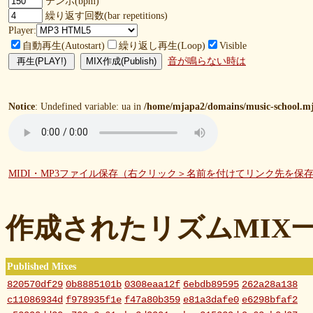
テンポ(bpm)
繰り返す回数(bar repetitions)
Player:
自動再生(Autostart)
繰り返し再生(Loop)
Visible
音が鳴らない時は
Notice
: Undefined variable: ua in
/home/mjapa2/domains/music-school.mj
MIDI・MP3ファイル保存（右クリック＞名前を付けてリンク先を保
作成されたリズムMIX
Published Mixes
820570df29
0b8885101b
0308eaa12f
6ebdb89595
262a28a138
c11086934d
f978935f1e
f47a80b359
e81a3dafe0
e6298bfaf2