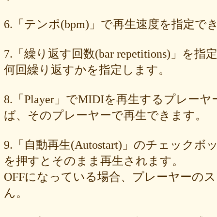
89e6983403
8533fa9130
781846e9cb
6b9f362c23
4e887b24b9
3ead6ea83a
08f33c49f1
f03e2db100
e9d79dc0cc
d10d20337c
6.「テンポ(bpm)」で再生速度を指定でき
bc4e86d124
a86454d5af
a21fbd24dc
8ea728273f
77fab01bea
73468471cf
086bf9fcae
f839ea6eb8
f59ab6f876
d4f92dc6f9
c81b0593c1
bc301c5458
b9b05c1c30
b77b06e8c8
b6c669ff01
7.「繰り返す回数(bar repetitio
96e88e2e7c
73522421d7
542712bc73
525a28a776
4086a90e60
何回繰り返すかを指定します。
0823766053
ff7e40cee8
c883974f52
b0b41f52fa
96116e3c1b
87fe98e89a
8247dd5d17
7c7c130e4a
7518e463a7
56dc16e387
51b2dae66f
3e795bcaec
010563934b
f49c4744b8
e5442af73b
8.「Player」でMIDIを再生する
dfc745d5b5
d0cad829d6
c6b827ad20
c3e63aff18
b656d3e82d
ad6f7dcfc9
ac69c327de
a7f6790d33
a64b08cffb
a30f12f95e
ば、そのプレーヤーで再生できます。
7b05f8138c
78e8adf757
74d31e65fd
66e2116aa7
61d4328ed8
4398a04500
15ad0d5259
e3c007bff4
de7baa6c15
dc7d006232
9.「自動再生(Autostart)」のチェッ
d9dd0eed7c
cced980bc0
b819610aad
8a1c0c81c0
7cf839275e
74873024c5
71e43fd74b
686dea5b28
5fec00f440
22da2c0e9d
を押すとそのまま再生されます。
0aa68fdc23
0a6164721d
daf1370064
d5ee40fc36
ce89d42943
OFFになっている場合、プレーヤーの
c90746f212
a931ac536a
97e8004df8
91c7ed5598
6ccae8b4c8
677439c6fd
563e6c698d
446eac72db
226c3f614f
213395174a
ん。
19020e22e4
0c727ebe85
0856871099
eb982325ec
e9cbf25271
b9d1d00184
b8045b96ff
a321d82208
a2a831ffc6
9a9bb290cf