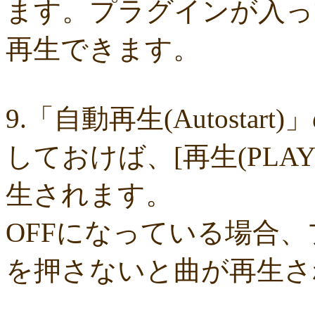
ます。プラグインが入っ
7ce5053361
7c0d3db770
7a7ae2935c
6b306e0ece
696a113f35
61d3
46bf0893de
2c05258f61
2299fb187b
0f417b95c6
fbadd7e1aa
f703f
f0dd83206e
e26d78ef84
d054a81b02
cd463d3ea4
b307196e95
8abf
再生できます。
8a154881ae
8243d6860c
7d3980942d
60d5404fe2
3006f9919d
1e3
19dc6f46e7
1833e37bde
007d4fd43a
ed59cd065c
ddce643673
d871
c7e13b60ed
bd00a09b4e
bc4a3c4d3a
b82adfecc3
a5d8323af1
9046
78f259f127
6fdd4e5d8d
5229c80f01
45bc6349c4
3b28924336
086b
00bd4b2a5a
fc4b23ac04
fc4598bed3
f589141d4b
efbb94741f
e88bc
d0a131e1e5
cb00ef847b
ca8deefb82
c7ff4aba75
c63a8b8bb4
c3911
9.「自動再生(Autosta
64f307f13d
632806fe8c
5c8fbc4d6b
28e413890d
1ad326da6a
faaa6
eacb8d481f
d91d74cc98
cea706151b
b85c2e5311
9c875fcaf9
97eab
97cdcb903f
93ec6d7a76
90bbb15a62
8a4979c45c
8586429d26
648
しておけば、[再生(PLA
5ab5d82652
532bbdc54d
3ab41cab97
26c51044d9
25bb04050a
1bd
1a47ce6d54
d41fbb042d
d0d70c6ef2
cb42776d3c
bf47b0dad4
b034
a1ff0d9f79
9e0ec8ae24
8ad720f31f
78173d577b
705638429d
6d48c
生されます。
6ab675637c
68c7747b2d
68be583c7e
671078b14e
3dab5fa861
15e
15d585d085
f6ef0f1170
b52b44838a
b45f1bcfd5
ae8977bf14
a5437
8e43c1406c
8b2c73db81
7c7007ed91
72f1c56cb0
4daf5e5898
2657
OFFになっている場合
1f83432644
03f8a4d308
014bd77cbd
f99353095b
f3855101f7
e09d
de1a34f5fd
cc94479d6c
cad2be063c
c1caa0b759
b579d579fe
b1663
afaf35de94
ae0b467ca1
9f7cbdd143
9f6a7b676d
7e11e7952a
71a55
を押さないと曲が再生さ
07405b543a
06514ad480
019434d134
f303b3c1b1
e0a3409258
df8
b61fd9105c
b50eb1e864
a1c4af7c1b
705bf1c738
5995c57f9e
403e4
1b49a38c0e
1927cc4029
08cdbb4048
df73fc738d
97172838cd
81d4
6e4c02577a
653554b2fd
2737fee785
060a5a4d1a
f5d54335ec
e57d