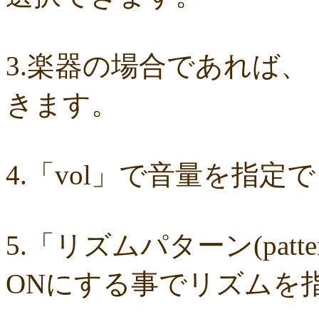
ce89d42943
c90746f212
a931ac536a
97e8004df8
91c7ed5598
6cca
677439c6fd
563e6c698d
446eac72db
226c3f614f
213395174a
1902
0c727ebe85
0856871099
eb982325ec
e9cbf25271
b9d1d00184
b80
a321d82208
a2a831ffc6
9a9bb290cf
8cc6216226
859558fa7b
6d6b
6c20b0ea3b
6c17d59fb6
680392e3ca
67efe92fc1
424d8f7433
31dcb
3.楽器の場合であれば、
f39402e7af
e8249017d4
e61e37969b
dad2acfe86
d65d23faa5
c971c
b8c89e652c
a049cc5cb0
9549b74be6
9464a5a754
75bc5fddef
7232
64766afcb0
5982faf785
37b81fb37a
2626069af6
163476afd5
ff115
きます。
e56596ec21
d07f6cc27f
bc31193a8e
b79e0a5a4a
99b9b052b9
8987
7f346ddcae
763b797cad
69ea046f5f
66b9ebbc79
6166771447
5fed
52efdfc022
29a19c444a
23eaa364d1
1e8ba00bed
cf0487c553
b0e89
6e4bf24d1f
6219e85d0b
54b712bc18
3b63acaeed
dda20b294f
d538
bc97ffa855
a92c82a9b9
a87040e19c
a5c7798f47
8d0b76a51f
82cd0
4.「vol」で音量を指定
6e992b6590
6ba2b88ccf
68bb537805
463602b28b
26f9005f27
26e2
143f1b41c9
f4bf1a464f
e9191eb03d
caa6d4fba0
c9cc389c55
a8efca
87d3fa1850
822c8a2221
6c9555584d
690bfb6814
64c135d1a2
402a
3365c53218
1f25023966
1399a07846
f964840e51
e9a7a614e7
c88b
b8da4c2285
b270827c51
8ebdef9f49
6e4d158010
42cb27f1d3
0f40
04cf47f62f
df03296293
c36fe2da58
c3480e1459
bf22798100
b8bf8
5.「リズムパターン(pat
94ec67beb2
7c0e41411e
675194818b
406ca09894
28a161410e
1b2
105e2c2047
e7a96595b3
d635518744
c434a34b3f
b915735725
b52
9fc634585a
9a33ee4889
95a3a74b31
94a7f22cb0
7db412d099
7637
ONにする事でリズムを
7407223880
72234b8d1a
228bfbe0f8
0d7d3b584e
0816a7c984
06c
fa20e59202
cc8c7f67ed
c689e48133
c2b15d69df
b48faa67fe
b0b3a
98a4479ea0
905d4b4dad
8970dbabef
64002b0048
56e6efc5a8
568c