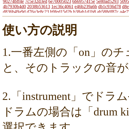
90274bff4e
7c5e32d3ed
6e70005023
6b6957415e
5e80ad5293
5095
4b7930b4d0
2038b53613
1ec36c4061
e46b239a6b
db1c936d78
d8e
d836b49a9d
d76a3e8c23
b9fed15d2b
b38ab1d1b8
ab588df87c
a4e7
a204a61a9b
a08fde1570
a01087c2be
83d205db59
8058ee16b9
670
49f63675b9
15ebcaa807
f447739453
f1c0d3dc34
da42cb1955
c624
使い方の説明
b37a74366d
b2fa6b2e85
b0ebace0d4
aa7f949dad
a558c898d9
6c1b
4cdc426d81
3cd561418e
1182b99ba6
00e292a1f5
e186dc0158
d65
c7b6a2d824
c2d4263ad3
b6a3ebae49
a1d5a5a815
8e583fa566
7ad1
730004aebd
6885987d16
65cfc3bafc
549cd673c1
46826ddb7d
1f3d
f7f3aaefdc
d492166dd6
c03ee6ed7d
b6644f8493
9cbe0408c7
84b57
1.一番左側の「on」の
62a6327de0
628225f82f
52edae9aa8
18f5335287
1268752f8b
07c8
d9a6669c89
c7bdea50cf
b0028a39c5
a18acc69c9
a0d1cb27ad
89e6
8533fa9130
781846e9cb
6b9f362c23
4e887b24b9
3ead6ea83a
08f3
と、そのトラックの音が
f03e2db100
e9d79dc0cc
d10d20337c
bc4e86d124
a86454d5af
a21f
8ea728273f
77fab01bea
73468471cf
086bf9fcae
f839ea6eb8
f59ab6
d4f92dc6f9
c81b0593c1
bc301c5458
b9b05c1c30
b77b06e8c8
b6c6
96e88e2e7c
73522421d7
542712bc73
525a28a776
4086a90e60
082
ff7e40cee8
c883974f52
b0b41f52fa
96116e3c1b
87fe98e89a
8247dd
2.「instrument」
7c7c130e4a
7518e463a7
56dc16e387
51b2dae66f
3e795bcaec
0105
f49c4744b8
e5442af73b
dfc745d5b5
d0cad829d6
c6b827ad20
c3e6
b656d3e82d
ad6f7dcfc9
ac69c327de
a7f6790d33
a64b08cffb
a30f12
ドラムの場合は「drum 
7b05f8138c
78e8adf757
74d31e65fd
66e2116aa7
61d4328ed8
4398
15ad0d5259
e3c007bff4
de7baa6c15
dc7d006232
d9dd0eed7c
cced
b819610aad
8a1c0c81c0
7cf839275e
74873024c5
71e43fd74b
686d
選択できます。
5fec00f440
22da2c0e9d
0aa68fdc23
0a6164721d
daf1370064
d5ee4