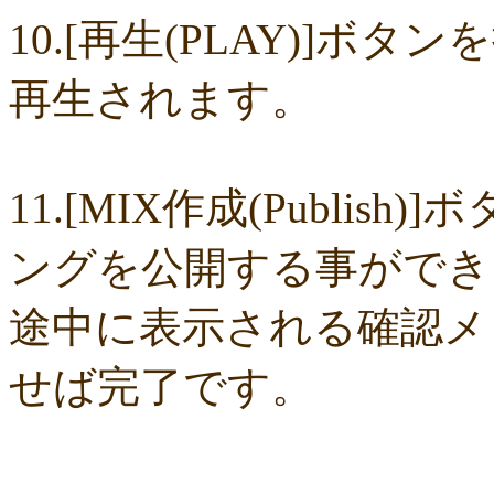
dfc4450171
d900600d52
d897aa8fa2
c2f18cb892
92379ac64b
88c0
10.[再生(PLAY)]
850baee496
7b01263ae5
78c9d2ec8d
6ac93b4866
6803fc3931
644c
58d0171f93
index.html
fa47be958e
f806112a24
f32a078e15
e62186
c28b015a76
8d86a30fce
8b18a5d169
89986f5c16
835cd4a75a
7a30
再生されます。
55ef1de0a9
54605fe28b
4d5570b86b
3f8a699d7f
2ce1b59aae
16b1c
ea32210301
cf350b0cd6
cf07f2a4fd
b6b2173f1c
a62881a74b
a5759
8e4ef20b27
8e1807be2e
8ccb3d5030
7557c3c232
74db114bc0
5e5f
5d978550b5
45072b19a0
3ae63c6de0
33729b80d1
01bd1b017e
f83
de2f4f6cd9
b18a0ac2a1
aca0a4bd15
a7d91ba4a8
a3c392ce50
a2ea5
9df1cfb57c
9d01eebd10
92b76aad20
8b97c32220
7075a44119
2b6a
11.[MIX作成(Publi
226a940a2c
0510dff01c
fe12c46321
e58f0a4219
e25ecfc1dc
b6de4
af733264cc
a22a33ce02
9dac425c69
9d92da7753
76831ef9ca
73ea
6fb3f2c602
591c1160e4
5337fc573f
1795ba28c9
05e940ecc3
fc5eb
ングを公開する事ができ
f867eb9c9d
e45893fdd1
aae8222f63
a0198aff92
993865b298
93905
845412567c
8179a3edbf
79664c506f
53c52c3128
378f23eb3b
30f4
2c75daa32f
23b02f2879
0e15396d99
f52a3a314d
ea9536f567
dbb2
途中に表示される確認メッ
d7cb7fdf4c
cb9f32ec72
c577bf7a26
c4e05aa929
b65ad28e2a
a9e2a4
9c6d8f5aa8
8fb1d0a0b8
76971d2500
70d2d0a6c2
1adc79b31a
f4c0
e0c748f623
d861c03da3
c431c02685
c203fbc1b1
c162e86273
ac77
せば完了です。
9a0e09d017
92f6b0ff45
7ce04b9fb0
3c847b1176
1918b8dd58
155b
0dd4d4e91b
f3f81cdcc8
e6bb274ec0
d6865909c5
d3e424ec84
d03a
9e962f3034
81685423be
7f98f0667d
755cee3024
5e1ee6dd84
4f82
45ec3c21a3
3ba2b83290
38fe289c48
2e8d8b700e
247eed6ea4
225f
019a981f6b
f40edf3300
f3985700f2
e4bf9f79dc
e13df2d3c5
be6ed6
bd9f176d65
b4e76ce63a
aecff7523e
aaf37e8b55
a66d218f8a
a0825