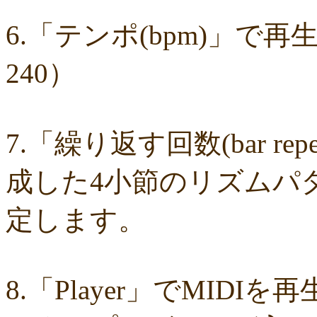
4fb9f06b77
381a65ffd9
1c76519672
fa6f13ec69
e92ac18f7b
e1e87e
d1498da0fa
cebe9a83e2
a7864853c3
88603b00e3
83bfcceb4e
637e
6.「テンポ(bpm)」で
18d3243bd9
ebcf32ddfd
aa46363b7b
9ee57c465f
766e9152ea
4558a
204b35c644
0111ac8c15
fd334bd5c9
da081bcc1f
c58c0a008b
bf509
bac9bd4851
ad2806b7b3
ab3c34ad47
827fe8cc46
766505d0bf
6bc1
240）
6a049e9542
690c9132d4
63e515cfed
552c7a77f9
3ecbd9b416
34c7
2aa2eb5df5
f0d4825b88
edd57f0f87
d82a80f1c0
cb54897b8c
bf256
a2eb7bacaf
9eb29032fd
8576e1531f
83c35ef2f9
8195f4ab6a
7d77b
72b488f5e7
4f6c10f665
35e3508e40
33f871e6a2
16192d99b8
092e
0479619de1
fcf11134da
ed39645979
cd844d3219
cad2a2ec5e
c83e
c01f3100c9
8ee284e435
83085b0af1
8296a3fdec
7ba031deb8
3a5c
7.「繰り返す回数(bar re
30d8196990
184dad1f52
05c5a4612e
0019f159f8
f16d4820a0
efa9
e014ba34b3
dddb52e8c1
d576486dff
cac3fc14c5
c40f1d177a
b4604
b2920591dd
99e16c3189
938fd1afea
71e7c0e4c0
668106bbdb
34b1
成した4小節のリズムパ
318c00e15f
2adf9dc05c
07db8ba5b2
f49e509554
e6740ad46a
c378
9b3a6a4b28
8e3b1e1a87
5d6af50027
1b3974f343
0db0f215ad
043f
03e7e13d18
ed3f326862
e80000ddf3
d20edda542
b625bdab7d
a554
定します。
8844a693a8
4d4004fbb3
32f2ad05a1
17b63a512c
0d875da155
0cc0
0100230fa6
d00751469b
a438190554
a350cff5be
9d43691000
9c66
83e06628dd
80f5cd1241
7a8c320b13
7673781a27
62c5540f1e
5d37
4ce7f189cf
495d6ec328
2d7fe7f08e
281878ad6f
1bb0eb0c1a
14a54
dbba1f6010
c931e8f805
a8acd95702
a7616ffa46
9e7f2d0a1e
9acfc
8.「Player」でMID
966986a2be
84953fa7cb
6fc1cf4fab
6dbd443e90
6bfdbb35bb
45c85
1709f9f144
12464fdbd4
0fee1eb415
079475d3d6
03b632d172
d9fe
d99f3eede7
d45b92cdb8
c625bbfdc2
b99a196a0e
a03033069b
95ec