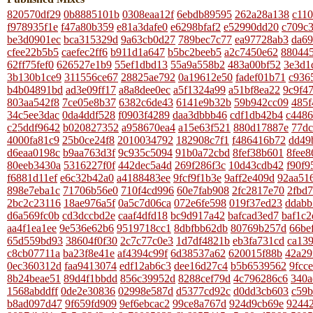
820570df29
0b8885101b
0308eaa12f
6ebdb89595
262a28a138
c11
f978935f1e
f47a80b359
e81a3dafe0
e6298bfaf2
e52990dd20
c709c
be3d0901ec
bca315329d
9a63cb0d27
789bec7c77
ea97728ab3
da6
cfee22b5b5
caefec2ff6
b911d1a647
b5bc2beeb5
a2c7450e62
88044
62ff75fef0
626527e1b9
55ef1dbd13
55a9a558b2
483a00bf52
3e3d1
3b130b1ce9
311556ce67
28825ae792
0a19612e50
fadef01b71
c936
b4b04891bd
ad3e09ff17
a8a8dee0ec
a5f1324a99
a51bf8ea22
9c9f4
803aa542f8
7ce05e8b37
6382c6de43
6141e9b32b
59b942cc09
485f
34c5ee3dac
0da4ddf528
f0903f4289
daa3dbbb46
cdf1db42b4
c4486
c25ddf9642
b020827352
a958670ea4
a15e63f521
880d17887e
77dc
4000fa81c9
25b0ce24f8
2010034792
182908c7f1
f486416b72
dd49
d6eaa0198c
b9aa763d3f
9c935c5094
91b0a72cbd
8fef38b601
8fee8
80eeb3430a
5316227f0f
442dec5a4d
269f286f3c
10d43cdb42
f90f9
f6881d11ef
e6c32b42a0
a4188483ee
9fcf9f1b3e
9aff2e409d
92aa51
898e7eba1c
71706b56e0
710f4cd996
60e7fab908
2fc2817e70
2fbd
2bc2c23116
18ae976a5f
0a5c7d06ca
072e6fe598
019f37ed23
ddabb
d6a569fc0b
cd3dccbd2e
caaf4dfd18
bc9d917a42
bafcad3ed7
baf1c2
aa4f1ea1ee
9e536e62b6
9519718cc1
8dbfbb62db
80769b257d
66be
65d559bd93
38604f0f30
2c7c77c0e3
1d7df4821b
eb3fa731cd
ca13
c8cb07711a
ba23f8e41e
af4394c99f
6d38537a62
620015f88b
42a29
0ec360312d
faa9413074
edf12ab6c3
dee16d27c4
b5b6539562
9fcc
8b24beae51
89d4f1bbdd
856c39952d
8288cef79d
4c796286c6
340a
1568abddff
0de2e30836
02998e587d
d5377cd92c
d0dd3cb603
c59b
b8ad097d47
9f659fd909
9ef6ebcac2
99ce8a767d
924d9cb69e
9244