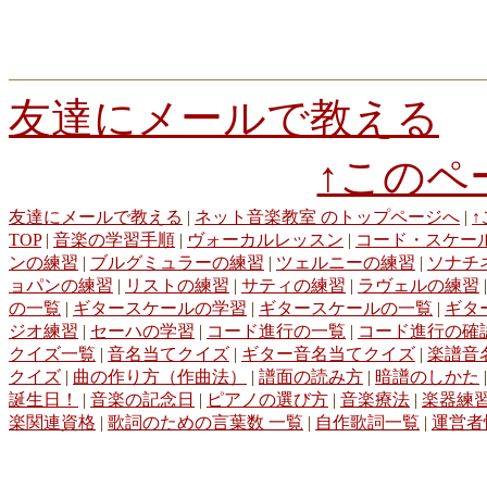
8b55e1cfde
71d5e3eb9f
3b1e76c2b9
343c373a95
19e15decdd
d818
d7481816e8
94b2b520e3
7ab7652bb1
aa68822eae
faf4c6bdee
dfb9
6f201ae8c8
8f3d065f12
f44987d90d
2e1fd6b3aa
928c5d13f4
b76c2
13040fa695
16461f194b
694d89b4e7
5dcec95255
51759c82fb
59b7
e0885d1216
7c36e1cddb
6fea533805
4996e859c8
a1c5599881
031
友達にメールで教える
1f9776480c
f47be27265
450f96bc4f
99061e012b
7352941d89
c1a8
b11fbfdf3f
fa27005e18
a7bc95f9a4
a4f7896900
850a21c011
fbc9e8
daf421b3fc
cdfa4edab9
7528d1aabe
f3c4c05d38
06c70bdee2
b51e2
↑このペ
05f1640a90
256d9dec73
4b0588d9ee
0aaaffbfd8
fe4c0ac65b
7e3a4
f6115010f1
040a8e75f5
5741ec97e9
b967b5f2f4
def7690917
友達にメールで教える
|
ネット音楽教室 のトップページへ
|
TOP
|
音楽の学習手順
|
ヴォーカルレッスン
|
コード・スケー
ンの練習
|
ブルグミュラーの練習
|
ツェルニーの練習
|
ソナチ
ョパンの練習
|
リストの練習
|
サティの練習
|
ラヴェルの練習
の一覧
|
ギタースケールの学習
|
ギタースケールの一覧
|
ギタ
ジオ練習
|
セーハの学習
|
コード進行の一覧
|
コード進行の確
クイズ一覧
|
音名当てクイズ
|
ギター音名当てクイズ
|
楽譜音
クイズ
|
曲の作り方（作曲法）
|
譜面の読み方
|
暗譜のしかた
誕生日！
|
音楽の記念日
|
ピアノの選び方
|
音楽療法
|
楽器練
楽関連資格
|
歌詞のための言葉数 一覧
|
自作歌詞一覧
|
運営者