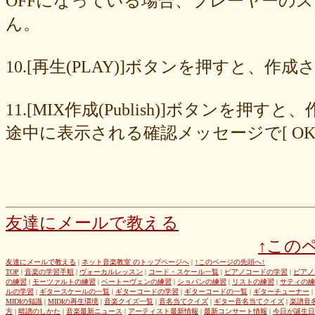
OFFになっている場合、プレーヤーの
677439c6fd
563e6c698d
446eac72db
226c3f614f
213395174a
ん。
19020e22e4
0c727ebe85
0856871099
eb982325ec
e9cbf25271
b9d1d00184
b8045b96ff
a321d82208
a2a831ffc6
9a9bb290cf
8cc6216226
859558fa7b
6d6b2688e7
6c20b0ea3b
6c17d59fb6
10.[再生(PLAY)]ボタンを押すと、
680392e3ca
67efe92fc1
424d8f7433
31dcb76251
f39402e7af
e8249017d4
e61e37969b
dad2acfe86
d65d23faa5
c971c479a3
11.[MIX作成(Publish)]ボタン
b8c89e652c
a049cc5cb0
9549b74be6
9464a5a754
75bc5fddef
72327b81ad
64766afcb0
5982faf785
37b81fb37a
2626069af6
途中に表示される確認メッセージで[ O
163476afd5
ff11537725
e56596ec21
d07f6cc27f
bc31193a8e
b79e0a5a4a
99b9b052b9
8987ee54c7
7f346ddcae
763b797cad
69ea046f5f
66b9ebbc79
6166771447
5fed773abd
52efdfc022
29a19c444a
23eaa364d1
1e8ba00bed
cf0487c553
b0e896a527
6e4bf24d1f
6219e85d0b
54b712bc18
3b63acaeed
dda20b294f
d538875846
bc97ffa855
a92c82a9b9
a87040e19c
a5c7798f47
友達にメールで教える
8d0b76a51f
82cd07e425
6e992b6590
6ba2b88ccf
68bb537805
↑この
463602b28b
26f9005f27
26e2f19a95
143f1b41c9
f4bf1a464f
e9191eb03d
caa6d4fba0
c9cc389c55
a8efcaad6c
87d3fa1850
友達にメールで教える
|
ネット音楽教室 のトップページへ
|
↑このページの先頭へ↑
TOP
|
音楽の学習手順
|
ヴォーカルレッスン
|
コード・スケール一覧
|
ピアノコードの学習
|
ピアノ
822c8a2221
6c9555584d
690bfb6814
64c135d1a2
402acec68f
の練習
|
モーツァルトの練習
|
ベートーヴェンの練習
|
ショパンの練習
|
リストの練習
|
サティの練
3365c53218
1f25023966
1399a07846
f964840e51
e9a7a614e7
ルの学習
|
ギタースケールの一覧
|
ギターコードの学習
|
ギターコードの一覧
|
ギターチューナー
|
MIDIの知識
|
MIDIの再生環境
|
音楽クイズ一覧
|
音名当てクイズ
|
ギター音名当てクイズ
|
楽譜音
c88b4e964f
b8da4c2285
b270827c51
8ebdef9f49
6e4d158010
方
|
暗譜のしかた
|
音楽最新ニュース
|
アーティスト最新情報
|
最新コンサート情報
|
今日が誕生日