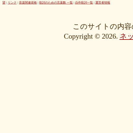
42cb27f1d3
0f4040bbb4
04cf47f62f
df03296293
c36fe2da58
望
|
リンク
|
音楽関連資格
|
歌詞のための言葉数 一覧
|
自作歌詞一覧
|
運営者情報
c3480e1459
bf22798100
b8bf8db0a1
94ec67beb2
7c0e41411e
675194818b
406ca09894
28a161410e
1b26c7bbdf
105e2c2047
e7a96595b3
d635518744
c434a34b3f
b915735725
b52c835867
このサイトの内容
9fc634585a
9a33ee4889
95a3a74b31
94a7f22cb0
7db412d099
Copyright © 2026.
ネ
76379527b6
7407223880
72234b8d1a
228bfbe0f8
0d7d3b584e
0816a7c984
06c2b8a602
fa20e59202
cc8c7f67ed
c689e48133
c2b15d69df
b48faa67fe
b0b3ab756f
98a4479ea0
905d4b4dad
8970dbabef
64002b0048
56e6efc5a8
568c92c9da
4fb9f06b77
381a65ffd9
1c76519672
fa6f13ec69
e92ac18f7b
e1e87e5623
d1498da0fa
cebe9a83e2
a7864853c3
88603b00e3
83bfcceb4e
637e24eddc
18d3243bd9
ebcf32ddfd
aa46363b7b
9ee57c465f
766e9152ea
4558af5ef1
204b35c644
0111ac8c15
fd334bd5c9
da081bcc1f
c58c0a008b
bf5093f77a
bac9bd4851
ad2806b7b3
ab3c34ad47
827fe8cc46
766505d0bf
6bc1611865
6a049e9542
690c9132d4
63e515cfed
552c7a77f9
3ecbd9b416
34c7d3ddac
2aa2eb5df5
f0d4825b88
edd57f0f87
d82a80f1c0
cb54897b8c
bf256441ee
a2eb7bacaf
9eb29032fd
8576e1531f
83c35ef2f9
8195f4ab6a
7d77b375b4
72b488f5e7
4f6c10f665
35e3508e40
33f871e6a2
16192d99b8
092ef9d556
0479619de1
fcf11134da