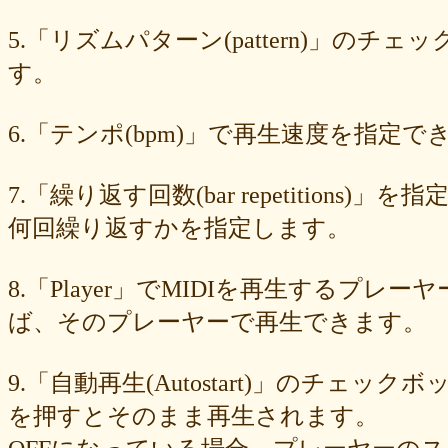
549cd673c1
46826ddb7d
1f3db7da4f
f7f3aaefdc
d492166dd6
c03ee6ed7d
b6644f8493
9cbe0408c7
84b5762063
62a6327de0
5.「リズムパターン(pattern)」の
628225f82f
52edae9aa8
18f5335287
1268752f8b
07c8575aba
す。
d9a6669c89
c7bdea50cf
b0028a39c5
a18acc69c9
a0d1cb27ad
89e6983403
8533fa9130
781846e9cb
6b9f362c23
4e887b24b9
3ead6ea83a
08f33c49f1
f03e2db100
e9d79dc0cc
d10d20337c
6.「テンポ(bpm)」で再生速度を指定でき
bc4e86d124
a86454d5af
a21fbd24dc
8ea728273f
77fab01bea
73468471cf
086bf9fcae
f839ea6eb8
f59ab6f876
d4f92dc6f9
c81b0593c1
bc301c5458
b9b05c1c30
b77b06e8c8
b6c669ff01
7.「繰り返す回数(bar repetitio
96e88e2e7c
73522421d7
542712bc73
525a28a776
4086a90e60
何回繰り返すかを指定します。
0823766053
ff7e40cee8
c883974f52
b0b41f52fa
96116e3c1b
87fe98e89a
8247dd5d17
7c7c130e4a
7518e463a7
56dc16e387
51b2dae66f
3e795bcaec
010563934b
f49c4744b8
e5442af73b
8.「Player」でMIDIを再生する
dfc745d5b5
d0cad829d6
c6b827ad20
c3e63aff18
b656d3e82d
ad6f7dcfc9
ac69c327de
a7f6790d33
a64b08cffb
a30f12f95e
ば、そのプレーヤーで再生できます。
7b05f8138c
78e8adf757
74d31e65fd
66e2116aa7
61d4328ed8
4398a04500
15ad0d5259
e3c007bff4
de7baa6c15
dc7d006232
9.「自動再生(Autostart)」のチェッ
d9dd0eed7c
cced980bc0
b819610aad
8a1c0c81c0
7cf839275e
74873024c5
71e43fd74b
686dea5b28
5fec00f440
22da2c0e9d
を押すとそのまま再生されます。
0aa68fdc23
0a6164721d
daf1370064
d5ee40fc36
ce89d42943
c90746f212
a931ac536a
97e8004df8
91c7ed5598
6ccae8b4c8