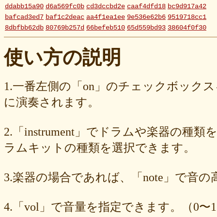
ddabb15a90
d6a569fc0b
cd3dccbd2e
caaf4dfd18
bc9d917a42
bafcad3ed7
baf1c2deac
aa4f1ea1ee
9e536e62b6
9519718cc1
8dbfbb62db
80769b257d
66befeb510
65d559bd93
38604f0f30
2c7c77c0e3
1d7df4821b
eb3fa731cd
ca1398119b
c8cb07711a
ba23f8e41e
af4394c99f
6d38537a62
620015f88b
42a29f8e54
使い方の説明
0ec360312d
faa9413074
edf12ab6c3
dee16d27c4
b5b6539562
9fcce57df6
8b24beae51
89d4f1bbdd
856c39952d
8288cef79d
4c796286c6
340ad882e1
1568abddff
0de2e30836
02998e587d
1.一番左側の「on」のチェックボック
d5377cd92c
d0dd3cb603
c59ba222c9
b8ad097d47
9f659fd909
に演奏されます。
9ef6ebcac2
99ce8a767d
924d9cb69e
924420a7a3
90274bff4e
7c5e32d3ed
6e70005023
6b6957415e
5e80ad5293
5095988ef6
4b7930b4d0
2038b53613
1ec36c4061
e46b239a6b
db1c936d78
2.「instrument」でドラムや楽器の種
d8e87cf486
d836b49a9d
d76a3e8c23
b9fed15d2b
b38ab1d1b8
ab588df87c
a4e75e4c92
a204a61a9b
a08fde1570
a01087c2be
ラムキットの種類を選択できます。
83d205db59
8058ee16b9
6709558878
49f63675b9
15ebcaa807
f447739453
f1c0d3dc34
da42cb1955
c62458f813
b37a74366d
3.楽器の場合であれば、「note」で音
b2fa6b2e85
b0ebace0d4
aa7f949dad
a558c898d9
6c1bd04085
4cdc426d81
3cd561418e
1182b99ba6
00e292a1f5
e186dc0158
d654560420
c7b6a2d824
c2d4263ad3
b6a3ebae49
a1d5a5a815
4.「vol」で音量を指定できます。（0〜1
8e583fa566
7ad1494187
730004aebd
6885987d16
65cfc3bafc