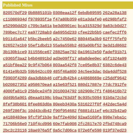
Published Mixes
820570df29
0b8885101b
0308eaa12f
6ebdb89595
262a28a138
c11086934d
f978935f1e
f47a80b359
e81a3dafe0
e6298bfaf2
e52990dd20
c709c3a61a
be3d0901ec
bca315329d
9a63cb0d27
789bec7c77
ea97728ab3
da6955d233
cfee22b5b5
caefec2ff6
b911d1a647
b5bc2beeb5
a2c7450e62
880445a3b9
62ff75fef0
626527e1b9
55ef1dbd13
55a9a558b2
483a00bf52
3e3d1d8602
3b130b1ce9
311556ce67
28825ae792
0a19612e50
fadef01b71
c9365f3aa2
b4b04891bd
ad3e09ff17
a8a8dee0ec
a5f1324a99
a51bf8ea22
9c9f47b064
803aa542f8
7ce05e8b37
6382c6de43
6141e9b32b
59b942cc09
485f46a800
34c5ee3dac
0da4ddf528
f0903f4289
daa3dbbb46
cdf1db42b4
c44868669e
c25ddf9642
b020827352
a958670ea4
a15e63f521
880d17887e
77dc7912fe
4000fa81c9
25b0ce24f8
2010034792
182908c7f1
f486416b72
dd49b5a901
d6eaa0198c
b9aa763d3f
9c935c5094
91b0a72cbd
8fef38b601
8fee863d0a
80eeb3430a
5316227f0f
442dec5a4d
269f286f3c
10d43cdb42
f90f954682
f6881d11ef
e6c32b42a0
a4188483ee
9fcf9f1b3e
9aff2e409d
92aa5169fa
898e7eba1c
71706b56e0
710f4cd996
60e7fab908
2fc2817e70
2fbd748ca9
2bc2c23116
18ae976a5f
0a5c7d06ca
072e6fe598
019f37ed23