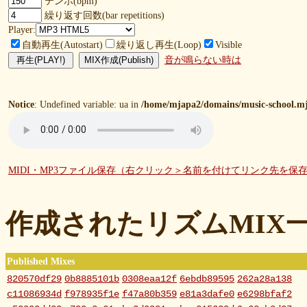
テンポ(bpm)
繰り返す回数(bar repetitions)
Player:
自動再生(Autostart)
繰り返し再生(Loop)
Visible
音が鳴らない時は
Notice
: Undefined variable: ua in
/home/mjapa2/domains/music-school.mj
MIDI・MP3ファイル保存（右クリック＞名前を付けてリンク先を保
作成されたリズムMIX
Published Mixes
820570df29
0b8885101b
0308eaa12f
6ebdb89595
262a28a138
c11086934d
f978935f1e
f47a80b359
e81a3dafe0
e6298bfaf2