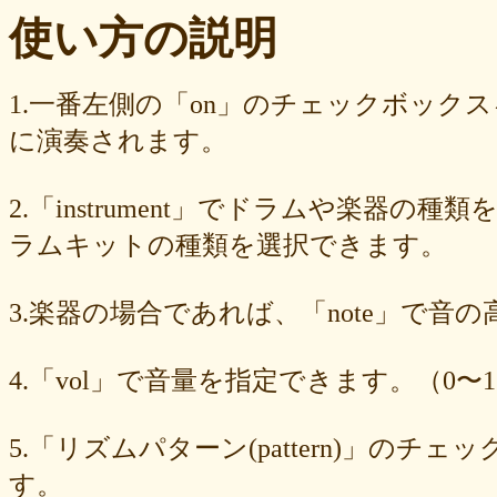
ba23f8e41e
af4394c99f
6d38537a62
620015f88b
42a29f8e54
使い方の説明
0ec360312d
faa9413074
edf12ab6c3
dee16d27c4
b5b6539562
9fcce57df6
8b24beae51
89d4f1bbdd
856c39952d
8288cef79d
4c796286c6
340ad882e1
1568abddff
0de2e30836
02998e587d
1.一番左側の「on」のチェックボック
d5377cd92c
d0dd3cb603
c59ba222c9
b8ad097d47
9f659fd909
に演奏されます。
9ef6ebcac2
99ce8a767d
924d9cb69e
924420a7a3
90274bff4e
7c5e32d3ed
6e70005023
6b6957415e
5e80ad5293
5095988ef6
4b7930b4d0
2038b53613
1ec36c4061
e46b239a6b
db1c936d78
2.「instrument」でドラムや楽器の種
d8e87cf486
d836b49a9d
d76a3e8c23
b9fed15d2b
b38ab1d1b8
ab588df87c
a4e75e4c92
a204a61a9b
a08fde1570
a01087c2be
ラムキットの種類を選択できます。
83d205db59
8058ee16b9
6709558878
49f63675b9
15ebcaa807
f447739453
f1c0d3dc34
da42cb1955
c62458f813
b37a74366d
3.楽器の場合であれば、「note」で音
b2fa6b2e85
b0ebace0d4
aa7f949dad
a558c898d9
6c1bd04085
4cdc426d81
3cd561418e
1182b99ba6
00e292a1f5
e186dc0158
d654560420
c7b6a2d824
c2d4263ad3
b6a3ebae49
a1d5a5a815
4.「vol」で音量を指定できます。（0〜1
8e583fa566
7ad1494187
730004aebd
6885987d16
65cfc3bafc
549cd673c1
46826ddb7d
1f3db7da4f
f7f3aaefdc
d492166dd6
c03ee6ed7d
b6644f8493
9cbe0408c7
84b5762063
62a6327de0
5.「リズムパターン(pattern)」の
628225f82f
52edae9aa8
18f5335287
1268752f8b
07c8575aba
す。
d9a6669c89
c7bdea50cf
b0028a39c5
a18acc69c9
a0d1cb27ad