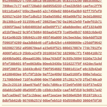
e52990dd20
c709c3a61a
be3d0901ec
bca315329d
9a63cb0d27
789bec7c77
ea97728ab3
da6955d233
cfee22b5b5
caefec2ff6
b911d1a647
b5bc2beeb5
a2c7450e62
880445a3b9
62ff75fef0
626527e1b9
55ef1dbd13
55a9a558b2
483a00bf52
3e3d1d8602
3b130b1ce9
311556ce67
28825ae792
0a19612e50
fadef01b71
c9365f3aa2
b4b04891bd
ad3e09ff17
a8a8dee0ec
a5f1324a99
a51bf8ea22
9c9f47b064
803aa542f8
7ce05e8b37
6382c6de43
6141e9b32b
59b942cc09
485f46a800
34c5ee3dac
0da4ddf528
f0903f4289
daa3dbbb46
cdf1db42b4
c44868669e
c25ddf9642
b020827352
a958670ea4
a15e63f521
880d17887e
77dc7912fe
4000fa81c9
25b0ce24f8
2010034792
182908c7f1
f486416b72
dd49b5a901
d6eaa0198c
b9aa763d3f
9c935c5094
91b0a72cbd
8fef38b601
8fee863d0a
80eeb3430a
5316227f0f
442dec5a4d
269f286f3c
10d43cdb42
f90f954682
f6881d11ef
e6c32b42a0
a4188483ee
9fcf9f1b3e
9aff2e409d
92aa5169fa
898e7eba1c
71706b56e0
710f4cd996
60e7fab908
2fc2817e70
2fbd748ca9
2bc2c23116
18ae976a5f
0a5c7d06ca
072e6fe598
019f37ed23
ddabb15a90
d6a569fc0b
cd3dccbd2e
caaf4dfd18
bc9d917a42
bafcad3ed7
baf1c2deac
aa4f1ea1ee
9e536e62b6
9519718cc1
8dbfbb62db
80769b257d
66befeb510
65d559bd93
38604f0f30
2c7c77c0e3
1d7df4821b
eb3fa731cd
ca1398119b
c8cb07711a