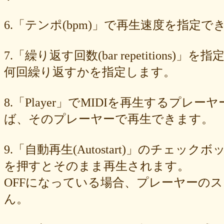
89e6983403
8533fa9130
781846e9cb
6b9f362c23
4e887b24b9
3ead6ea83a
08f33c49f1
f03e2db100
e9d79dc0cc
d10d20337c
6.「テンポ(bpm)」で再生速度を指定でき
bc4e86d124
a86454d5af
a21fbd24dc
8ea728273f
77fab01bea
73468471cf
086bf9fcae
f839ea6eb8
f59ab6f876
d4f92dc6f9
c81b0593c1
bc301c5458
b9b05c1c30
b77b06e8c8
b6c669ff01
7.「繰り返す回数(bar repetitio
96e88e2e7c
73522421d7
542712bc73
525a28a776
4086a90e60
何回繰り返すかを指定します。
0823766053
ff7e40cee8
c883974f52
b0b41f52fa
96116e3c1b
87fe98e89a
8247dd5d17
7c7c130e4a
7518e463a7
56dc16e387
51b2dae66f
3e795bcaec
010563934b
f49c4744b8
e5442af73b
8.「Player」でMIDIを再生する
dfc745d5b5
d0cad829d6
c6b827ad20
c3e63aff18
b656d3e82d
ad6f7dcfc9
ac69c327de
a7f6790d33
a64b08cffb
a30f12f95e
ば、そのプレーヤーで再生できます。
7b05f8138c
78e8adf757
74d31e65fd
66e2116aa7
61d4328ed8
4398a04500
15ad0d5259
e3c007bff4
de7baa6c15
dc7d006232
9.「自動再生(Autostart)」のチェッ
d9dd0eed7c
cced980bc0
b819610aad
8a1c0c81c0
7cf839275e
74873024c5
71e43fd74b
686dea5b28
5fec00f440
22da2c0e9d
を押すとそのまま再生されます。
0aa68fdc23
0a6164721d
daf1370064
d5ee40fc36
ce89d42943
OFFになっている場合、プレーヤーの
c90746f212
a931ac536a
97e8004df8
91c7ed5598
6ccae8b4c8
677439c6fd
563e6c698d
446eac72db
226c3f614f
213395174a
ん。
19020e22e4
0c727ebe85
0856871099
eb982325ec
e9cbf25271
b9d1d00184
b8045b96ff
a321d82208
a2a831ffc6
9a9bb290cf