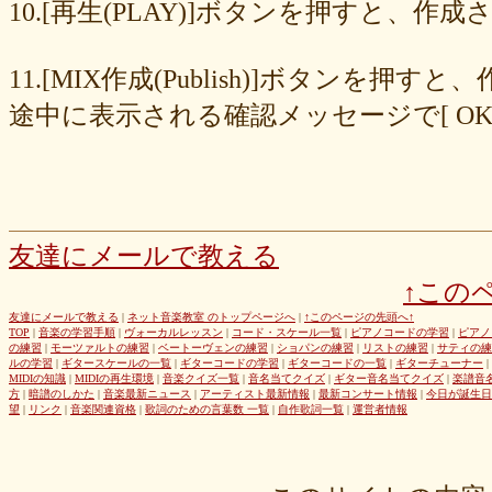
8cc6216226
859558fa7b
6d6b2688e7
6c20b0ea3b
6c17d59fb6
10.[再生(PLAY)]ボタンを押すと、
680392e3ca
67efe92fc1
424d8f7433
31dcb76251
f39402e7af
e8249017d4
e61e37969b
dad2acfe86
d65d23faa5
c971c479a3
11.[MIX作成(Publish)]ボタン
b8c89e652c
a049cc5cb0
9549b74be6
9464a5a754
75bc5fddef
72327b81ad
64766afcb0
5982faf785
37b81fb37a
2626069af6
途中に表示される確認メッセージで[ O
163476afd5
ff11537725
e56596ec21
d07f6cc27f
bc31193a8e
b79e0a5a4a
99b9b052b9
8987ee54c7
7f346ddcae
763b797cad
69ea046f5f
66b9ebbc79
6166771447
5fed773abd
52efdfc022
29a19c444a
23eaa364d1
1e8ba00bed
cf0487c553
b0e896a527
6e4bf24d1f
6219e85d0b
54b712bc18
3b63acaeed
dda20b294f
d538875846
bc97ffa855
a92c82a9b9
a87040e19c
a5c7798f47
友達にメールで教える
8d0b76a51f
82cd07e425
6e992b6590
6ba2b88ccf
68bb537805
↑この
463602b28b
26f9005f27
26e2f19a95
143f1b41c9
f4bf1a464f
e9191eb03d
caa6d4fba0
c9cc389c55
a8efcaad6c
87d3fa1850
友達にメールで教える
|
ネット音楽教室 のトップページへ
|
↑このページの先頭へ↑
TOP
|
音楽の学習手順
|
ヴォーカルレッスン
|
コード・スケール一覧
|
ピアノコードの学習
|
ピアノ
822c8a2221
6c9555584d
690bfb6814
64c135d1a2
402acec68f
の練習
|
モーツァルトの練習
|
ベートーヴェンの練習
|
ショパンの練習
|
リストの練習
|
サティの練
3365c53218
1f25023966
1399a07846
f964840e51
e9a7a614e7
ルの学習
|
ギタースケールの一覧
|
ギターコードの学習
|
ギターコードの一覧
|
ギターチューナー
|
MIDIの知識
|
MIDIの再生環境
|
音楽クイズ一覧
|
音名当てクイズ
|
ギター音名当てクイズ
|
楽譜音
c88b4e964f
b8da4c2285
b270827c51
8ebdef9f49
6e4d158010
方
|
暗譜のしかた
|
音楽最新ニュース
|
アーティスト最新情報
|
最新コンサート情報
|
今日が誕生日
42cb27f1d3
0f4040bbb4
04cf47f62f
df03296293
c36fe2da58
望
|
リンク
|
音楽関連資格
|
歌詞のための言葉数 一覧
|
自作歌詞一覧
|
運営者情報
c3480e1459
bf22798100
b8bf8db0a1
94ec67beb2
7c0e41411e
675194818b
406ca09894
28a161410e
1b26c7bbdf
105e2c2047
e7a96595b3
d635518744
c434a34b3f
b915735725
b52c835867