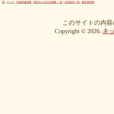
42cb27f1d3
0f4040bbb4
04cf47f62f
df03296293
c36fe2da58
望
|
リンク
|
音楽関連資格
|
歌詞のための言葉数 一覧
|
自作歌詞一覧
|
運営者情報
c3480e1459
bf22798100
b8bf8db0a1
94ec67beb2
7c0e41411e
675194818b
406ca09894
28a161410e
1b26c7bbdf
105e2c2047
e7a96595b3
d635518744
c434a34b3f
b915735725
b52c835867
このサイトの内容
9fc634585a
9a33ee4889
95a3a74b31
94a7f22cb0
7db412d099
Copyright © 2026.
ネ
76379527b6
7407223880
72234b8d1a
228bfbe0f8
0d7d3b584e
0816a7c984
06c2b8a602
fa20e59202
cc8c7f67ed
c689e48133
c2b15d69df
b48faa67fe
b0b3ab756f
98a4479ea0
905d4b4dad
8970dbabef
64002b0048
56e6efc5a8
568c92c9da
4fb9f06b77
381a65ffd9
1c76519672
fa6f13ec69
e92ac18f7b
e1e87e5623
d1498da0fa
cebe9a83e2
a7864853c3
88603b00e3
83bfcceb4e
637e24eddc
18d3243bd9
ebcf32ddfd
aa46363b7b
9ee57c465f
766e9152ea
4558af5ef1
204b35c644
0111ac8c15
fd334bd5c9
da081bcc1f
c58c0a008b
bf5093f77a
bac9bd4851
ad2806b7b3
ab3c34ad47
827fe8cc46
766505d0bf
6bc1611865
6a049e9542
690c9132d4
63e515cfed
552c7a77f9
3ecbd9b416
34c7d3ddac
2aa2eb5df5
f0d4825b88
edd57f0f87
d82a80f1c0
cb54897b8c
bf256441ee
a2eb7bacaf
9eb29032fd
8576e1531f
83c35ef2f9
8195f4ab6a
7d77b375b4
72b488f5e7
4f6c10f665
35e3508e40
33f871e6a2
16192d99b8
092ef9d556
0479619de1
fcf11134da