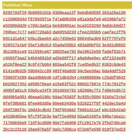
Published Mixes
820570df29
0b8885101b
0308eaa12f
6ebdb89595
262a28a138
c11086934d
f978935f1e
f47a80b359
e81a3dafe0
e6298bfaf2
e52990dd20
c709c3a61a
be3d0901ec
bca315329d
9a63cb0d27
789bec7c77
ea97728ab3
da6955d233
cfee22b5b5
caefec2ff6
b911d1a647
b5bc2beeb5
a2c7450e62
880445a3b9
62ff75fef0
626527e1b9
55ef1dbd13
55a9a558b2
483a00bf52
3e3d1d8602
3b130b1ce9
311556ce67
28825ae792
0a19612e50
fadef01b71
c9365f3aa2
b4b04891bd
ad3e09ff17
a8a8dee0ec
a5f1324a99
a51bf8ea22
9c9f47b064
803aa542f8
7ce05e8b37
6382c6de43
6141e9b32b
59b942cc09
485f46a800
34c5ee3dac
0da4ddf528
f0903f4289
daa3dbbb46
cdf1db42b4
c44868669e
c25ddf9642
b020827352
a958670ea4
a15e63f521
880d17887e
77dc7912fe
4000fa81c9
25b0ce24f8
2010034792
182908c7f1
f486416b72
dd49b5a901
d6eaa0198c
b9aa763d3f
9c935c5094
91b0a72cbd
8fef38b601
8fee863d0a
80eeb3430a
5316227f0f
442dec5a4d
269f286f3c
10d43cdb42
f90f954682
f6881d11ef
e6c32b42a0
a4188483ee
9fcf9f1b3e
9aff2e409d
92aa5169fa
898e7eba1c
71706b56e0
710f4cd996
60e7fab908
2fc2817e70
2fbd748ca9
2bc2c23116
18ae976a5f
0a5c7d06ca
072e6fe598
019f37ed23