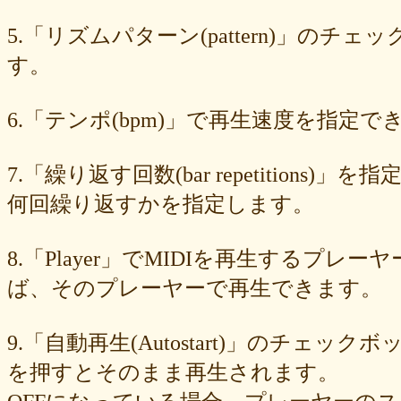
549cd673c1
46826ddb7d
1f3db7da4f
f7f3aaefdc
d492166dd6
c03ee6ed7d
b6644f8493
9cbe0408c7
84b5762063
62a6327de0
5.「リズムパターン(pattern)」の
628225f82f
52edae9aa8
18f5335287
1268752f8b
07c8575aba
す。
d9a6669c89
c7bdea50cf
b0028a39c5
a18acc69c9
a0d1cb27ad
89e6983403
8533fa9130
781846e9cb
6b9f362c23
4e887b24b9
3ead6ea83a
08f33c49f1
f03e2db100
e9d79dc0cc
d10d20337c
6.「テンポ(bpm)」で再生速度を指定でき
bc4e86d124
a86454d5af
a21fbd24dc
8ea728273f
77fab01bea
73468471cf
086bf9fcae
f839ea6eb8
f59ab6f876
d4f92dc6f9
c81b0593c1
bc301c5458
b9b05c1c30
b77b06e8c8
b6c669ff01
7.「繰り返す回数(bar repetitio
96e88e2e7c
73522421d7
542712bc73
525a28a776
4086a90e60
何回繰り返すかを指定します。
0823766053
ff7e40cee8
c883974f52
b0b41f52fa
96116e3c1b
87fe98e89a
8247dd5d17
7c7c130e4a
7518e463a7
56dc16e387
51b2dae66f
3e795bcaec
010563934b
f49c4744b8
e5442af73b
8.「Player」でMIDIを再生する
dfc745d5b5
d0cad829d6
c6b827ad20
c3e63aff18
b656d3e82d
ad6f7dcfc9
ac69c327de
a7f6790d33
a64b08cffb
a30f12f95e
ば、そのプレーヤーで再生できます。
7b05f8138c
78e8adf757
74d31e65fd
66e2116aa7
61d4328ed8
4398a04500
15ad0d5259
e3c007bff4
de7baa6c15
dc7d006232
9.「自動再生(Autostart)」のチェッ
d9dd0eed7c
cced980bc0
b819610aad
8a1c0c81c0
7cf839275e
74873024c5
71e43fd74b
686dea5b28
5fec00f440
22da2c0e9d
を押すとそのまま再生されます。
0aa68fdc23
0a6164721d
daf1370064
d5ee40fc36
ce89d42943
c90746f212
a931ac536a
97e8004df8
91c7ed5598
6ccae8b4c8