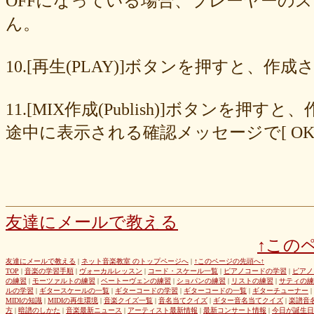
OFFになっている場合、プレーヤーの
677439c6fd
563e6c698d
446eac72db
226c3f614f
213395174a
ん。
19020e22e4
0c727ebe85
0856871099
eb982325ec
e9cbf25271
b9d1d00184
b8045b96ff
a321d82208
a2a831ffc6
9a9bb290cf
8cc6216226
859558fa7b
6d6b2688e7
6c20b0ea3b
6c17d59fb6
10.[再生(PLAY)]ボタンを押すと、
680392e3ca
67efe92fc1
424d8f7433
31dcb76251
f39402e7af
e8249017d4
e61e37969b
dad2acfe86
d65d23faa5
c971c479a3
11.[MIX作成(Publish)]ボタン
b8c89e652c
a049cc5cb0
9549b74be6
9464a5a754
75bc5fddef
72327b81ad
64766afcb0
5982faf785
37b81fb37a
2626069af6
途中に表示される確認メッセージで[ O
163476afd5
ff11537725
e56596ec21
d07f6cc27f
bc31193a8e
b79e0a5a4a
99b9b052b9
8987ee54c7
7f346ddcae
763b797cad
69ea046f5f
66b9ebbc79
6166771447
5fed773abd
52efdfc022
29a19c444a
23eaa364d1
1e8ba00bed
cf0487c553
b0e896a527
6e4bf24d1f
6219e85d0b
54b712bc18
3b63acaeed
dda20b294f
d538875846
bc97ffa855
a92c82a9b9
a87040e19c
a5c7798f47
友達にメールで教える
8d0b76a51f
82cd07e425
6e992b6590
6ba2b88ccf
68bb537805
↑この
463602b28b
26f9005f27
26e2f19a95
143f1b41c9
f4bf1a464f
e9191eb03d
caa6d4fba0
c9cc389c55
a8efcaad6c
87d3fa1850
友達にメールで教える
|
ネット音楽教室 のトップページへ
|
↑このページの先頭へ↑
TOP
|
音楽の学習手順
|
ヴォーカルレッスン
|
コード・スケール一覧
|
ピアノコードの学習
|
ピアノ
822c8a2221
6c9555584d
690bfb6814
64c135d1a2
402acec68f
の練習
|
モーツァルトの練習
|
ベートーヴェンの練習
|
ショパンの練習
|
リストの練習
|
サティの練
3365c53218
1f25023966
1399a07846
f964840e51
e9a7a614e7
ルの学習
|
ギタースケールの一覧
|
ギターコードの学習
|
ギターコードの一覧
|
ギターチューナー
|
MIDIの知識
|
MIDIの再生環境
|
音楽クイズ一覧
|
音名当てクイズ
|
ギター音名当てクイズ
|
楽譜音
c88b4e964f
b8da4c2285
b270827c51
8ebdef9f49
6e4d158010
方
|
暗譜のしかた
|
音楽最新ニュース
|
アーティスト最新情報
|
最新コンサート情報
|
今日が誕生日