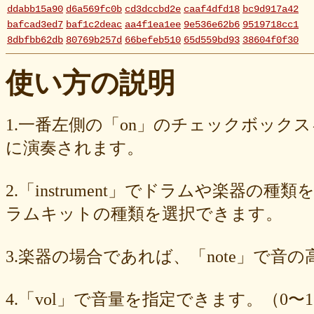
ddabb15a90
d6a569fc0b
cd3dccbd2e
caaf4dfd18
bc9d917a42
bafcad3ed7
baf1c2deac
aa4f1ea1ee
9e536e62b6
9519718cc1
8dbfbb62db
80769b257d
66befeb510
65d559bd93
38604f0f30
2c7c77c0e3
1d7df4821b
eb3fa731cd
ca1398119b
c8cb07711a
ba23f8e41e
af4394c99f
6d38537a62
620015f88b
42a29f8e54
使い方の説明
0ec360312d
faa9413074
edf12ab6c3
dee16d27c4
b5b6539562
9fcce57df6
8b24beae51
89d4f1bbdd
856c39952d
8288cef79d
4c796286c6
340ad882e1
1568abddff
0de2e30836
02998e587d
1.一番左側の「on」のチェックボック
d5377cd92c
d0dd3cb603
c59ba222c9
b8ad097d47
9f659fd909
に演奏されます。
9ef6ebcac2
99ce8a767d
924d9cb69e
924420a7a3
90274bff4e
7c5e32d3ed
6e70005023
6b6957415e
5e80ad5293
5095988ef6
4b7930b4d0
2038b53613
1ec36c4061
e46b239a6b
db1c936d78
2.「instrument」でドラムや楽器の種
d8e87cf486
d836b49a9d
d76a3e8c23
b9fed15d2b
b38ab1d1b8
ab588df87c
a4e75e4c92
a204a61a9b
a08fde1570
a01087c2be
ラムキットの種類を選択できます。
83d205db59
8058ee16b9
6709558878
49f63675b9
15ebcaa807
f447739453
f1c0d3dc34
da42cb1955
c62458f813
b37a74366d
3.楽器の場合であれば、「note」で音
b2fa6b2e85
b0ebace0d4
aa7f949dad
a558c898d9
6c1bd04085
4cdc426d81
3cd561418e
1182b99ba6
00e292a1f5
e186dc0158
d654560420
c7b6a2d824
c2d4263ad3
b6a3ebae49
a1d5a5a815
4.「vol」で音量を指定できます。（0〜1
8e583fa566
7ad1494187
730004aebd
6885987d16
65cfc3bafc