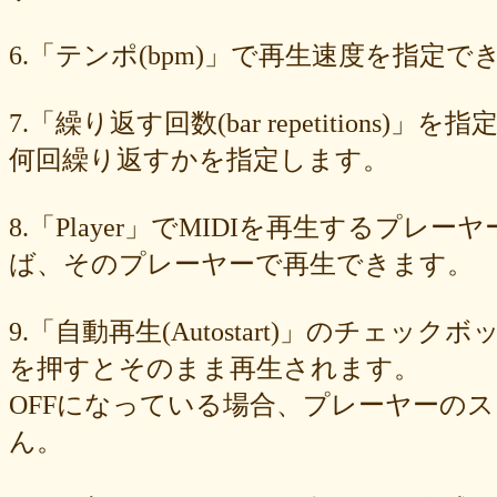
89e6983403
8533fa9130
781846e9cb
6b9f362c23
4e887b24b9
3ead6ea83a
08f33c49f1
f03e2db100
e9d79dc0cc
d10d20337c
6.「テンポ(bpm)」で再生速度を指定でき
bc4e86d124
a86454d5af
a21fbd24dc
8ea728273f
77fab01bea
73468471cf
086bf9fcae
f839ea6eb8
f59ab6f876
d4f92dc6f9
c81b0593c1
bc301c5458
b9b05c1c30
b77b06e8c8
b6c669ff01
7.「繰り返す回数(bar repetitio
96e88e2e7c
73522421d7
542712bc73
525a28a776
4086a90e60
何回繰り返すかを指定します。
0823766053
ff7e40cee8
c883974f52
b0b41f52fa
96116e3c1b
87fe98e89a
8247dd5d17
7c7c130e4a
7518e463a7
56dc16e387
51b2dae66f
3e795bcaec
010563934b
f49c4744b8
e5442af73b
8.「Player」でMIDIを再生する
dfc745d5b5
d0cad829d6
c6b827ad20
c3e63aff18
b656d3e82d
ad6f7dcfc9
ac69c327de
a7f6790d33
a64b08cffb
a30f12f95e
ば、そのプレーヤーで再生できます。
7b05f8138c
78e8adf757
74d31e65fd
66e2116aa7
61d4328ed8
4398a04500
15ad0d5259
e3c007bff4
de7baa6c15
dc7d006232
9.「自動再生(Autostart)」のチェッ
d9dd0eed7c
cced980bc0
b819610aad
8a1c0c81c0
7cf839275e
74873024c5
71e43fd74b
686dea5b28
5fec00f440
22da2c0e9d
を押すとそのまま再生されます。
0aa68fdc23
0a6164721d
daf1370064
d5ee40fc36
ce89d42943
OFFになっている場合、プレーヤーの
c90746f212
a931ac536a
97e8004df8
91c7ed5598
6ccae8b4c8
677439c6fd
563e6c698d
446eac72db
226c3f614f
213395174a
ん。
19020e22e4
0c727ebe85
0856871099
eb982325ec
e9cbf25271
b9d1d00184
b8045b96ff
a321d82208
a2a831ffc6
9a9bb290cf