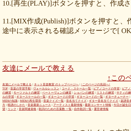
8cc6216226
859558fa7b
6d6b2688e7
6c20b0ea3b
6c17d59fb6
10.[再生(PLAY)]ボタンを押すと、
680392e3ca
67efe92fc1
424d8f7433
31dcb76251
f39402e7af
e8249017d4
e61e37969b
dad2acfe86
d65d23faa5
c971c479a3
11.[MIX作成(Publish)]ボタン
b8c89e652c
a049cc5cb0
9549b74be6
9464a5a754
75bc5fddef
72327b81ad
64766afcb0
5982faf785
37b81fb37a
2626069af6
途中に表示される確認メッセージで[ O
163476afd5
ff11537725
e56596ec21
d07f6cc27f
bc31193a8e
b79e0a5a4a
99b9b052b9
8987ee54c7
7f346ddcae
763b797cad
69ea046f5f
66b9ebbc79
6166771447
5fed773abd
52efdfc022
29a19c444a
23eaa364d1
1e8ba00bed
cf0487c553
b0e896a527
6e4bf24d1f
6219e85d0b
54b712bc18
3b63acaeed
dda20b294f
d538875846
bc97ffa855
a92c82a9b9
a87040e19c
a5c7798f47
友達にメールで教える
8d0b76a51f
82cd07e425
6e992b6590
6ba2b88ccf
68bb537805
↑この
463602b28b
26f9005f27
26e2f19a95
143f1b41c9
f4bf1a464f
e9191eb03d
caa6d4fba0
c9cc389c55
a8efcaad6c
87d3fa1850
友達にメールで教える
|
ネット音楽教室 のトップページへ
|
↑このページの先頭へ↑
TOP
|
音楽の学習手順
|
ヴォーカルレッスン
|
コード・スケール一覧
|
ピアノコードの学習
|
ピアノ
822c8a2221
6c9555584d
690bfb6814
64c135d1a2
402acec68f
の練習
|
モーツァルトの練習
|
ベートーヴェンの練習
|
ショパンの練習
|
リストの練習
|
サティの練
3365c53218
1f25023966
1399a07846
f964840e51
e9a7a614e7
ルの学習
|
ギタースケールの一覧
|
ギターコードの学習
|
ギターコードの一覧
|
ギターチューナー
|
MIDIの知識
|
MIDIの再生環境
|
音楽クイズ一覧
|
音名当てクイズ
|
ギター音名当てクイズ
|
楽譜音
c88b4e964f
b8da4c2285
b270827c51
8ebdef9f49
6e4d158010
方
|
暗譜のしかた
|
音楽最新ニュース
|
アーティスト最新情報
|
最新コンサート情報
|
今日が誕生日
42cb27f1d3
0f4040bbb4
04cf47f62f
df03296293
c36fe2da58
望
|
リンク
|
音楽関連資格
|
歌詞のための言葉数 一覧
|
自作歌詞一覧
|
運営者情報
c3480e1459
bf22798100
b8bf8db0a1
94ec67beb2
7c0e41411e
675194818b
406ca09894
28a161410e
1b26c7bbdf
105e2c2047
e7a96595b3
d635518744
c434a34b3f
b915735725
b52c835867