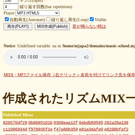
テンポ(bpm)
繰り返す回数(bar repetitions)
Player:
自動再生(Autostart)
繰り返し再生(Loop)
Visible
音が鳴らない時は
Notice
: Undefined variable: ua in
/home/mjapa2/domains/music-school.mj
MIDI・MP3ファイル保存（右クリック＞名前を付けてリンク先を保
作成されたリズムMIX
Published Mixes
820570df29
0b8885101b
0308eaa12f
6ebdb89595
262a28a138
c11086934d
f978935f1e
f47a80b359
e81a3dafe0
e6298bfaf2