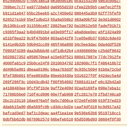
e52990dd20
c709c3a61a
be3d0901ec
bca315329d
9a63cb0d27
789bec7c77
ea97728ab3
da6955d233
cfee22b5b5
caefec2ff6
b911d1a647
b5bc2beeb5
a2c7450e62
880445a3b9
62ff75fef0
626527e1b9
55ef1dbd13
55a9a558b2
483a00bf52
3e3d1d8602
3b130b1ce9
311556ce67
28825ae792
0a19612e50
fadef01b71
c9365f3aa2
b4b04891bd
ad3e09ff17
a8a8dee0ec
a5f1324a99
a51bf8ea22
9c9f47b064
803aa542f8
7ce05e8b37
6382c6de43
6141e9b32b
59b942cc09
485f46a800
34c5ee3dac
0da4ddf528
f0903f4289
daa3dbbb46
cdf1db42b4
c44868669e
c25ddf9642
b020827352
a958670ea4
a15e63f521
880d17887e
77dc7912fe
4000fa81c9
25b0ce24f8
2010034792
182908c7f1
f486416b72
dd49b5a901
d6eaa0198c
b9aa763d3f
9c935c5094
91b0a72cbd
8fef38b601
8fee863d0a
80eeb3430a
5316227f0f
442dec5a4d
269f286f3c
10d43cdb42
f90f954682
f6881d11ef
e6c32b42a0
a4188483ee
9fcf9f1b3e
9aff2e409d
92aa5169fa
898e7eba1c
71706b56e0
710f4cd996
60e7fab908
2fc2817e70
2fbd748ca9
2bc2c23116
18ae976a5f
0a5c7d06ca
072e6fe598
019f37ed23
ddabb15a90
d6a569fc0b
cd3dccbd2e
caaf4dfd18
bc9d917a42
bafcad3ed7
baf1c2deac
aa4f1ea1ee
9e536e62b6
9519718cc1
8dbfbb62db
80769b257d
66befeb510
65d559bd93
38604f0f30
2c7c77c0e3
1d7df4821b
eb3fa731cd
ca1398119b
c8cb07711a