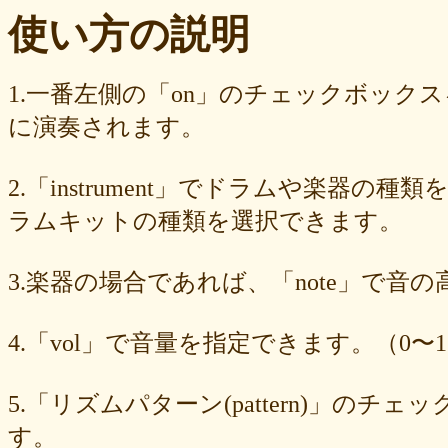
ba23f8e41e
af4394c99f
6d38537a62
620015f88b
42a29f8e54
使い方の説明
0ec360312d
faa9413074
edf12ab6c3
dee16d27c4
b5b6539562
9fcce57df6
8b24beae51
89d4f1bbdd
856c39952d
8288cef79d
4c796286c6
340ad882e1
1568abddff
0de2e30836
02998e587d
1.一番左側の「on」のチェックボック
d5377cd92c
d0dd3cb603
c59ba222c9
b8ad097d47
9f659fd909
に演奏されます。
9ef6ebcac2
99ce8a767d
924d9cb69e
924420a7a3
90274bff4e
7c5e32d3ed
6e70005023
6b6957415e
5e80ad5293
5095988ef6
4b7930b4d0
2038b53613
1ec36c4061
e46b239a6b
db1c936d78
2.「instrument」でドラムや楽器の種
d8e87cf486
d836b49a9d
d76a3e8c23
b9fed15d2b
b38ab1d1b8
ab588df87c
a4e75e4c92
a204a61a9b
a08fde1570
a01087c2be
ラムキットの種類を選択できます。
83d205db59
8058ee16b9
6709558878
49f63675b9
15ebcaa807
f447739453
f1c0d3dc34
da42cb1955
c62458f813
b37a74366d
3.楽器の場合であれば、「note」で音
b2fa6b2e85
b0ebace0d4
aa7f949dad
a558c898d9
6c1bd04085
4cdc426d81
3cd561418e
1182b99ba6
00e292a1f5
e186dc0158
d654560420
c7b6a2d824
c2d4263ad3
b6a3ebae49
a1d5a5a815
4.「vol」で音量を指定できます。（0〜1
8e583fa566
7ad1494187
730004aebd
6885987d16
65cfc3bafc
549cd673c1
46826ddb7d
1f3db7da4f
f7f3aaefdc
d492166dd6
c03ee6ed7d
b6644f8493
9cbe0408c7
84b5762063
62a6327de0
5.「リズムパターン(pattern)」の
628225f82f
52edae9aa8
18f5335287
1268752f8b
07c8575aba
す。
d9a6669c89
c7bdea50cf
b0028a39c5
a18acc69c9
a0d1cb27ad