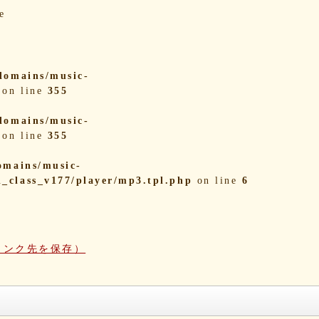
e
domains/music-
on line
355
domains/music-
on line
355
omains/music-
i_class_v177/player/mp3.tpl.php
on line
6
リンク先を保存）