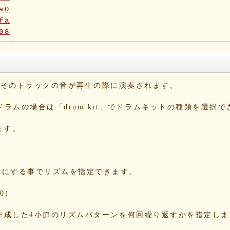
a0
fa
08
5f
90
42
b6
と、そのトラックの音が再生の際に演奏されます。
10
1b
。ドラムの場合は「drum kit」でドラムキットの種類を選択
1e
54
ます。
c4
dd
e1
2c
をONにする事でリズムを指定できます。
09
a3
0）
5e
13
する事で、作成した4小節のリズムパターンを何回繰り返すかを指定し
86