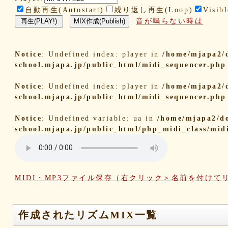
自動再生(Autostart)
繰り返し再生(Loop)
Visibl
音が鳴らない時は
Notice
: Undefined index: player in
/home/mjapa2/
school.mjapa.jp/public_html/midi_sequencer.php
Notice
: Undefined index: player in
/home/mjapa2/
school.mjapa.jp/public_html/midi_sequencer.php
Notice
: Undefined variable: ua in
/home/mjapa2/d
school.mjapa.jp/public_html/php_midi_class/mid
MIDI・MP3ファイル保存（右クリック＞名前を付けて
作成されたリズムMIX一覧