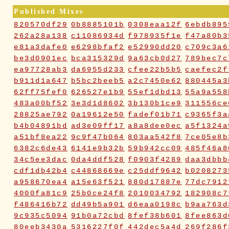
Published Mixes
820570df29
0b8885101b
0308eaa12f
6ebdb895
262a28a138
c11086934d
f978935f1e
f47a80b3
e81a3dafe0
e6298bfaf2
e52990dd20
c709c3a6
be3d0901ec
bca315329d
9a63cb0d27
789bec7c
ea97728ab3
da6955d233
cfee22b5b5
caefec2f
b911d1a647
b5bc2beeb5
a2c7450e62
880445a3
62ff75fef0
626527e1b9
55ef1dbd13
55a9a558
483a00bf52
3e3d1d8602
3b130b1ce9
311556ce
28825ae792
0a19612e50
fadef01b71
c9365f3a
b4b04891bd
ad3e09ff17
a8a8dee0ec
a5f1324a
a51bf8ea22
9c9f47b064
803aa542f8
7ce05e8b
6382c6de43
6141e9b32b
59b942cc09
485f46a8
34c5ee3dac
0da4ddf528
f0903f4289
daa3dbbb
cdf1db42b4
c44868669e
c25ddf9642
b0208273
a958670ea4
a15e63f521
880d17887e
77dc7912
4000fa81c9
25b0ce24f8
2010034792
182908c7
f486416b72
dd49b5a901
d6eaa0198c
b9aa763d
9c935c5094
91b0a72cbd
8fef38b601
8fee863d
80eeb3430a
5316227f0f
442dec5a4d
269f286f