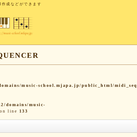
I作成などができます
UENCER
omains/music-school.mjapa.jp/public_html/midi_se
2/domains/music-
on line
133