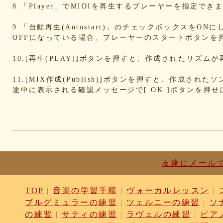
d836b49a9d
d76a3e8c23
b9fed15d2b
b38ab1d1
8.「Player」でMIDIを再生するプレーヤーを指定
ab588df87c
a4e75e4c92
a204a61a9b
a08fde15
a01087c2be
83d205db59
8058ee16b9
67095588
9.「自動再生(Autostart)」のチェックボックスをO
OFFになっている場合、プレーヤーのスタートボタンを
49f63675b9
15ebcaa807
f447739453
f1c0d3dc
da42cb1955
c62458f813
b37a74366d
b2fa6b2e
10.[再生(PLAY)]ボタンを押すと、作成されたリズム
b0ebace0d4
aa7f949dad
a558c898d9
6c1bd040
4cdc426d81
3cd561418e
1182b99ba6
00e292a1
11.[MIX作成(Publish)]ボタンを押すと、作成さ
e186dc0158
d654560420
c7b6a2d824
c2d4263a
途中に表示される確認メッセージで[ OK ]ボタンを押
b6a3ebae49
a1d5a5a815
8e583fa566
7ad14941
730004aebd
6885987d16
65cfc3bafc
549cd673
46826ddb7d
1f3db7da4f
f7f3aaefdc
d492166d
c03ee6ed7d
b6644f8493
9cbe0408c7
84b57620
62a6327de0
628225f82f
52edae9aa8
18f53352
1268752f8b
07c8575aba
d9a6669c89
c7bdea50
b0028a39c5
a18acc69c9
a0d1cb27ad
89e69834
友達にメール
8533fa9130
781846e9cb
6b9f362c23
4e887b24
3ead6ea83a
08f33c49f1
f03e2db100
e9d79dc0
TOP
|
音楽の学習手順
|
ヴォーカルレッスン
|
d10d20337c
bc4e86d124
a86454d5af
a21fbd24
ブルグミュラーの練習
|
ツェルニーの練習
|
ソ
8ea728273f
77fab01bea
73468471cf
086bf9fc
f839ea6eb8
f59ab6f876
d4f92dc6f9
c81b0593
の練習
|
サティの練習
|
ラヴェルの練習
|
ピア