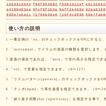
10d43cdb42
f90f954682
f6881d11ef
e6c32b42
a4188483ee
9fcf9f1b3e
9aff2e409d
92aa5169
898e7eba1c
71706b56e0
710f4cd996
60e7fab9
2fc2817e70
2fbd748ca9
2bc2c23116
18ae976a
0a5c7d06ca
072e6fe598
019f37ed23
ddabb15a
使い方の説明
d6a569fc0b
cd3dccbd2e
caaf4dfd18
bc9d917a
bafcad3ed7
baf1c2deac
aa4f1ea1ee
9e536e62
1.一番左側の「on」のチェックボックスをONにする
9519718cc1
8dbfbb62db
80769b257d
66befeb5
65d559bd93
38604f0f30
2c7c77c0e3
1d7df482
2.「instrument」でドラムや楽器の種類を選択します
eb3fa731cd
ca1398119b
c8cb07711a
ba23f8e4
af4394c99f
6d38537a62
620015f88b
42a29f8e
3.楽器の場合であれば、「note」で音の高さを指定でき
0ec360312d
faa9413074
edf12ab6c3
dee16d27
b5b6539562
9fcce57df6
8b24beae51
89d4f1bb
4.「vol」で音量を指定できます。（0〜127）
856c39952d
8288cef79d
4c796286c6
340ad882
1568abddff
0de2e30836
02998e587d
d5377cd9
5.「リズムパターン(pattern)」のチェックボックス
d0dd3cb603
c59ba222c9
b8ad097d47
9f659fd9
9ef6ebcac2
99ce8a767d
924d9cb69e
924420a7
6.「テンポ(bpm)」で再生速度を指定できます。（0〜24
90274bff4e
7c5e32d3ed
6e70005023
6b695741
5e80ad5293
5095988ef6
4b7930b4d0
2038b536
7.「繰り返す回数(bar repetitions)」を指定
1ec36c4061
e46b239a6b
db1c936d78
d8e87cf4