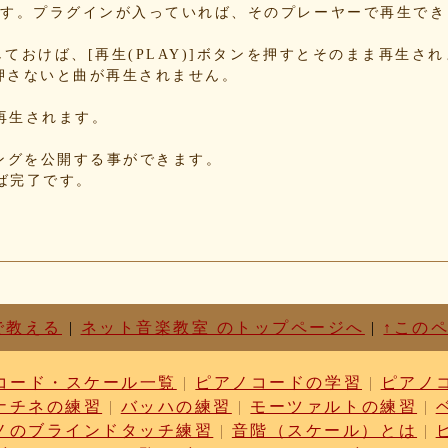
b8
できます。プラグインが入っていれば、そのプレーヤーで再生で
70
78
Nにしておけば、[再生(PLAY)]ボタンを押すとそのまま再生さ
押さないと曲が再生されません。
34
85
が再生されます。
85
f5
れたソングを公開する事ができます。
d3
せば完了です。
87
c1
d6
63
87
cf
03
で教える
|
ネット音楽教室 のトップページへ
|
↑この
b9
cc
コード・スケール一覧
|
ピアノコードの学習
|
ピアノ
dc
ナチネの練習
|
バッハの練習
|
モーツァルトの練習
|
ae
c1
ノのブラインドタッチ練習
|
音階（スケール）とは
|