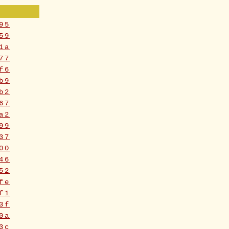
95
59
1a
77
f6
b9
b2
67
a2
99
37
00
46
52
fe
f1
3f
0a
3c