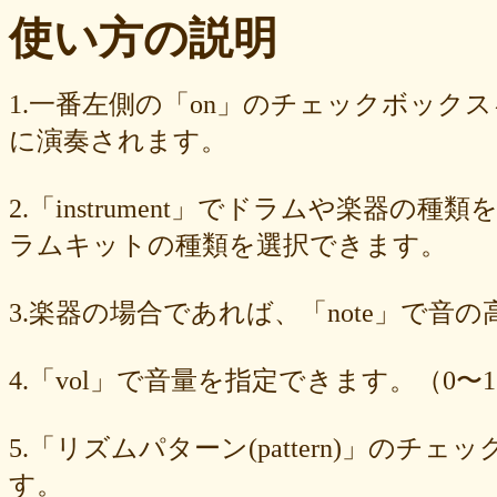
ba23f8e41e
af4394c99f
6d38537a62
620015f88b
42a29f8e54
使い方の説明
0ec360312d
faa9413074
edf12ab6c3
dee16d27c4
b5b6539562
9fcce57df6
8b24beae51
89d4f1bbdd
856c39952d
8288cef79d
4c796286c6
340ad882e1
1568abddff
0de2e30836
02998e587d
1.一番左側の「on」のチェックボック
d5377cd92c
d0dd3cb603
c59ba222c9
b8ad097d47
9f659fd909
に演奏されます。
9ef6ebcac2
99ce8a767d
924d9cb69e
924420a7a3
90274bff4e
7c5e32d3ed
6e70005023
6b6957415e
5e80ad5293
5095988ef6
4b7930b4d0
2038b53613
1ec36c4061
e46b239a6b
db1c936d78
2.「instrument」でドラムや楽器の種
d8e87cf486
d836b49a9d
d76a3e8c23
b9fed15d2b
b38ab1d1b8
ab588df87c
a4e75e4c92
a204a61a9b
a08fde1570
a01087c2be
ラムキットの種類を選択できます。
83d205db59
8058ee16b9
6709558878
49f63675b9
15ebcaa807
f447739453
f1c0d3dc34
da42cb1955
c62458f813
b37a74366d
3.楽器の場合であれば、「note」で音
b2fa6b2e85
b0ebace0d4
aa7f949dad
a558c898d9
6c1bd04085
4cdc426d81
3cd561418e
1182b99ba6
00e292a1f5
e186dc0158
d654560420
c7b6a2d824
c2d4263ad3
b6a3ebae49
a1d5a5a815
4.「vol」で音量を指定できます。（0〜1
8e583fa566
7ad1494187
730004aebd
6885987d16
65cfc3bafc
549cd673c1
46826ddb7d
1f3db7da4f
f7f3aaefdc
d492166dd6
c03ee6ed7d
b6644f8493
9cbe0408c7
84b5762063
62a6327de0
5.「リズムパターン(pattern)」の
628225f82f
52edae9aa8
18f5335287
1268752f8b
07c8575aba
す。
d9a6669c89
c7bdea50cf
b0028a39c5
a18acc69c9
a0d1cb27ad