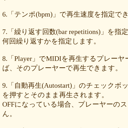
89e6983403
8533fa9130
781846e9cb
6b9f362c23
4e887b24b9
3ead6ea83a
08f33c49f1
f03e2db100
e9d79dc0cc
d10d20337c
6.「テンポ(bpm)」で再生速度を指定でき
bc4e86d124
a86454d5af
a21fbd24dc
8ea728273f
77fab01bea
73468471cf
086bf9fcae
f839ea6eb8
f59ab6f876
d4f92dc6f9
c81b0593c1
bc301c5458
b9b05c1c30
b77b06e8c8
b6c669ff01
7.「繰り返す回数(bar repetitio
96e88e2e7c
73522421d7
542712bc73
525a28a776
4086a90e60
何回繰り返すかを指定します。
0823766053
ff7e40cee8
c883974f52
b0b41f52fa
96116e3c1b
87fe98e89a
8247dd5d17
7c7c130e4a
7518e463a7
56dc16e387
51b2dae66f
3e795bcaec
010563934b
f49c4744b8
e5442af73b
8.「Player」でMIDIを再生する
dfc745d5b5
d0cad829d6
c6b827ad20
c3e63aff18
b656d3e82d
ad6f7dcfc9
ac69c327de
a7f6790d33
a64b08cffb
a30f12f95e
ば、そのプレーヤーで再生できます。
7b05f8138c
78e8adf757
74d31e65fd
66e2116aa7
61d4328ed8
4398a04500
15ad0d5259
e3c007bff4
de7baa6c15
dc7d006232
9.「自動再生(Autostart)」のチェッ
d9dd0eed7c
cced980bc0
b819610aad
8a1c0c81c0
7cf839275e
74873024c5
71e43fd74b
686dea5b28
5fec00f440
22da2c0e9d
を押すとそのまま再生されます。
0aa68fdc23
0a6164721d
daf1370064
d5ee40fc36
ce89d42943
OFFになっている場合、プレーヤーの
c90746f212
a931ac536a
97e8004df8
91c7ed5598
6ccae8b4c8
677439c6fd
563e6c698d
446eac72db
226c3f614f
213395174a
ん。
19020e22e4
0c727ebe85
0856871099
eb982325ec
e9cbf25271
b9d1d00184
b8045b96ff
a321d82208
a2a831ffc6
9a9bb290cf