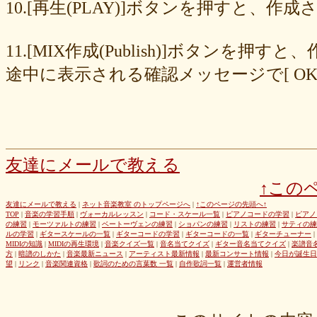
8cc6216226
859558fa7b
6d6b2688e7
6c20b0ea3b
6c17d59fb6
10.[再生(PLAY)]ボタンを押すと、
680392e3ca
67efe92fc1
424d8f7433
31dcb76251
f39402e7af
e8249017d4
e61e37969b
dad2acfe86
d65d23faa5
c971c479a3
11.[MIX作成(Publish)]ボタン
b8c89e652c
a049cc5cb0
9549b74be6
9464a5a754
75bc5fddef
72327b81ad
64766afcb0
5982faf785
37b81fb37a
2626069af6
途中に表示される確認メッセージで[ O
163476afd5
ff11537725
e56596ec21
d07f6cc27f
bc31193a8e
b79e0a5a4a
99b9b052b9
8987ee54c7
7f346ddcae
763b797cad
69ea046f5f
66b9ebbc79
6166771447
5fed773abd
52efdfc022
29a19c444a
23eaa364d1
1e8ba00bed
cf0487c553
b0e896a527
6e4bf24d1f
6219e85d0b
54b712bc18
3b63acaeed
dda20b294f
d538875846
bc97ffa855
a92c82a9b9
a87040e19c
a5c7798f47
友達にメールで教える
8d0b76a51f
82cd07e425
6e992b6590
6ba2b88ccf
68bb537805
↑この
463602b28b
26f9005f27
26e2f19a95
143f1b41c9
f4bf1a464f
e9191eb03d
caa6d4fba0
c9cc389c55
a8efcaad6c
87d3fa1850
友達にメールで教える
|
ネット音楽教室 のトップページへ
|
↑このページの先頭へ↑
TOP
|
音楽の学習手順
|
ヴォーカルレッスン
|
コード・スケール一覧
|
ピアノコードの学習
|
ピアノ
822c8a2221
6c9555584d
690bfb6814
64c135d1a2
402acec68f
の練習
|
モーツァルトの練習
|
ベートーヴェンの練習
|
ショパンの練習
|
リストの練習
|
サティの練
3365c53218
1f25023966
1399a07846
f964840e51
e9a7a614e7
ルの学習
|
ギタースケールの一覧
|
ギターコードの学習
|
ギターコードの一覧
|
ギターチューナー
|
MIDIの知識
|
MIDIの再生環境
|
音楽クイズ一覧
|
音名当てクイズ
|
ギター音名当てクイズ
|
楽譜音
c88b4e964f
b8da4c2285
b270827c51
8ebdef9f49
6e4d158010
方
|
暗譜のしかた
|
音楽最新ニュース
|
アーティスト最新情報
|
最新コンサート情報
|
今日が誕生日
42cb27f1d3
0f4040bbb4
04cf47f62f
df03296293
c36fe2da58
望
|
リンク
|
音楽関連資格
|
歌詞のための言葉数 一覧
|
自作歌詞一覧
|
運営者情報
c3480e1459
bf22798100
b8bf8db0a1
94ec67beb2
7c0e41411e
675194818b
406ca09894
28a161410e
1b26c7bbdf
105e2c2047
e7a96595b3
d635518744
c434a34b3f
b915735725
b52c835867