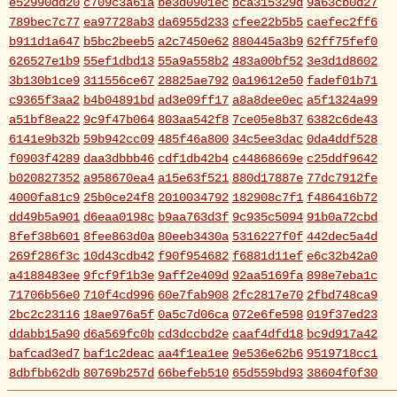
e52990dd20
c709c3a61a
be3d0901ec
bca315329d
9a63cb0d27
789bec7c77
ea97728ab3
da6955d233
cfee22b5b5
caefec2ff6
b911d1a647
b5bc2beeb5
a2c7450e62
880445a3b9
62ff75fef0
626527e1b9
55ef1dbd13
55a9a558b2
483a00bf52
3e3d1d8602
3b130b1ce9
311556ce67
28825ae792
0a19612e50
fadef01b71
c9365f3aa2
b4b04891bd
ad3e09ff17
a8a8dee0ec
a5f1324a99
a51bf8ea22
9c9f47b064
803aa542f8
7ce05e8b37
6382c6de43
6141e9b32b
59b942cc09
485f46a800
34c5ee3dac
0da4ddf528
f0903f4289
daa3dbbb46
cdf1db42b4
c44868669e
c25ddf9642
b020827352
a958670ea4
a15e63f521
880d17887e
77dc7912fe
4000fa81c9
25b0ce24f8
2010034792
182908c7f1
f486416b72
dd49b5a901
d6eaa0198c
b9aa763d3f
9c935c5094
91b0a72cbd
8fef38b601
8fee863d0a
80eeb3430a
5316227f0f
442dec5a4d
269f286f3c
10d43cdb42
f90f954682
f6881d11ef
e6c32b42a0
a4188483ee
9fcf9f1b3e
9aff2e409d
92aa5169fa
898e7eba1c
71706b56e0
710f4cd996
60e7fab908
2fc2817e70
2fbd748ca9
2bc2c23116
18ae976a5f
0a5c7d06ca
072e6fe598
019f37ed23
ddabb15a90
d6a569fc0b
cd3dccbd2e
caaf4dfd18
bc9d917a42
bafcad3ed7
baf1c2deac
aa4f1ea1ee
9e536e62b6
9519718cc1
8dbfbb62db
80769b257d
66befeb510
65d559bd93
38604f0f30
2c7c77c0e3
1d7df4821b
eb3fa731cd
ca1398119b
c8cb07711a