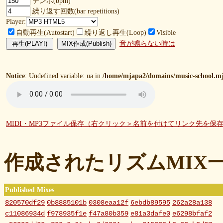
テンポ(bpm)
繰り返す回数(bar repetitions)
Player:
自動再生(Autostart)
繰り返し再生(Loop)
Visible
音が鳴らない時は
Notice
: Undefined variable: ua in
/home/mjapa2/domains/music-school.mj
MIDI・MP3ファイル保存（右クリック＞名前を付けてリンク先を保
作成されたリズムMIX
Published Mixes
820570df29
0b8885101b
0308eaa12f
6ebdb89595
262a28a138
c11086934d
f978935f1e
f47a80b359
e81a3dafe0
e6298bfaf2