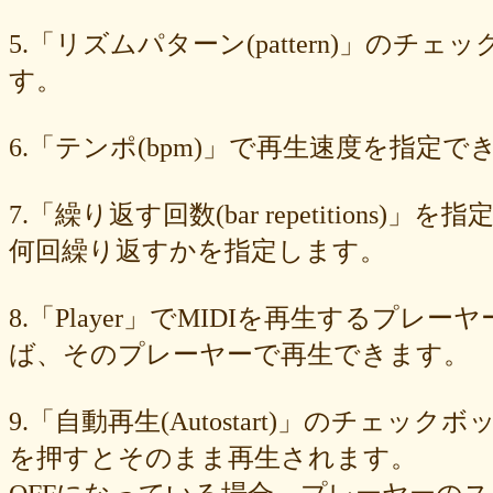
549cd673c1
46826ddb7d
1f3db7da4f
f7f3aaefdc
d492166dd6
c03ee6ed7d
b6644f8493
9cbe0408c7
84b5762063
62a6327de0
5.「リズムパターン(pattern)」の
628225f82f
52edae9aa8
18f5335287
1268752f8b
07c8575aba
す。
d9a6669c89
c7bdea50cf
b0028a39c5
a18acc69c9
a0d1cb27ad
89e6983403
8533fa9130
781846e9cb
6b9f362c23
4e887b24b9
3ead6ea83a
08f33c49f1
f03e2db100
e9d79dc0cc
d10d20337c
6.「テンポ(bpm)」で再生速度を指定でき
bc4e86d124
a86454d5af
a21fbd24dc
8ea728273f
77fab01bea
73468471cf
086bf9fcae
f839ea6eb8
f59ab6f876
d4f92dc6f9
c81b0593c1
bc301c5458
b9b05c1c30
b77b06e8c8
b6c669ff01
7.「繰り返す回数(bar repetitio
96e88e2e7c
73522421d7
542712bc73
525a28a776
4086a90e60
何回繰り返すかを指定します。
0823766053
ff7e40cee8
c883974f52
b0b41f52fa
96116e3c1b
87fe98e89a
8247dd5d17
7c7c130e4a
7518e463a7
56dc16e387
51b2dae66f
3e795bcaec
010563934b
f49c4744b8
e5442af73b
8.「Player」でMIDIを再生する
dfc745d5b5
d0cad829d6
c6b827ad20
c3e63aff18
b656d3e82d
ad6f7dcfc9
ac69c327de
a7f6790d33
a64b08cffb
a30f12f95e
ば、そのプレーヤーで再生できます。
7b05f8138c
78e8adf757
74d31e65fd
66e2116aa7
61d4328ed8
4398a04500
15ad0d5259
e3c007bff4
de7baa6c15
dc7d006232
9.「自動再生(Autostart)」のチェッ
d9dd0eed7c
cced980bc0
b819610aad
8a1c0c81c0
7cf839275e
74873024c5
71e43fd74b
686dea5b28
5fec00f440
22da2c0e9d
を押すとそのまま再生されます。
0aa68fdc23
0a6164721d
daf1370064
d5ee40fc36
ce89d42943
c90746f212
a931ac536a
97e8004df8
91c7ed5598
6ccae8b4c8