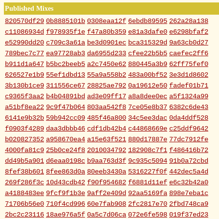
Published Mixes
820570df29
0b8885101b
0308eaa12f
6ebdb89595
262a28a138
c11086934d
f978935f1e
f47a80b359
e81a3dafe0
e6298bfaf2
e52990dd20
c709c3a61a
be3d0901ec
bca315329d
9a63cb0d27
789bec7c77
ea97728ab3
da6955d233
cfee22b5b5
caefec2ff6
b911d1a647
b5bc2beeb5
a2c7450e62
880445a3b9
62ff75fef0
626527e1b9
55ef1dbd13
55a9a558b2
483a00bf52
3e3d1d8602
3b130b1ce9
311556ce67
28825ae792
0a19612e50
fadef01b71
c9365f3aa2
b4b04891bd
ad3e09ff17
a8a8dee0ec
a5f1324a99
a51bf8ea22
9c9f47b064
803aa542f8
7ce05e8b37
6382c6de43
6141e9b32b
59b942cc09
485f46a800
34c5ee3dac
0da4ddf528
f0903f4289
daa3dbbb46
cdf1db42b4
c44868669e
c25ddf9642
b020827352
a958670ea4
a15e63f521
880d17887e
77dc7912fe
4000fa81c9
25b0ce24f8
2010034792
182908c7f1
f486416b72
dd49b5a901
d6eaa0198c
b9aa763d3f
9c935c5094
91b0a72cbd
8fef38b601
8fee863d0a
80eeb3430a
5316227f0f
442dec5a4d
269f286f3c
10d43cdb42
f90f954682
f6881d11ef
e6c32b42a0
a4188483ee
9fcf9f1b3e
9aff2e409d
92aa5169fa
898e7eba1c
71706b56e0
710f4cd996
60e7fab908
2fc2817e70
2fbd748ca9
2bc2c23116
18ae976a5f
0a5c7d06ca
072e6fe598
019f37ed23