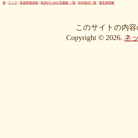
42cb27f1d3
0f4040bbb4
04cf47f62f
df03296293
c36fe2da58
望
|
リンク
|
音楽関連資格
|
歌詞のための言葉数 一覧
|
自作歌詞一覧
|
運営者情報
c3480e1459
bf22798100
b8bf8db0a1
94ec67beb2
7c0e41411e
675194818b
406ca09894
28a161410e
1b26c7bbdf
105e2c2047
e7a96595b3
d635518744
c434a34b3f
b915735725
b52c835867
このサイトの内容
9fc634585a
9a33ee4889
95a3a74b31
94a7f22cb0
7db412d099
Copyright © 2026.
ネ
76379527b6
7407223880
72234b8d1a
228bfbe0f8
0d7d3b584e
0816a7c984
06c2b8a602
fa20e59202
cc8c7f67ed
c689e48133
c2b15d69df
b48faa67fe
b0b3ab756f
98a4479ea0
905d4b4dad
8970dbabef
64002b0048
56e6efc5a8
568c92c9da
4fb9f06b77
381a65ffd9
1c76519672
fa6f13ec69
e92ac18f7b
e1e87e5623
d1498da0fa
cebe9a83e2
a7864853c3
88603b00e3
83bfcceb4e
637e24eddc
18d3243bd9
ebcf32ddfd
aa46363b7b
9ee57c465f
766e9152ea
4558af5ef1
204b35c644
0111ac8c15
fd334bd5c9
da081bcc1f
c58c0a008b
bf5093f77a
bac9bd4851
ad2806b7b3
ab3c34ad47
827fe8cc46
766505d0bf
6bc1611865
6a049e9542
690c9132d4
63e515cfed
552c7a77f9
3ecbd9b416
34c7d3ddac
2aa2eb5df5
f0d4825b88
edd57f0f87
d82a80f1c0
cb54897b8c
bf256441ee
a2eb7bacaf
9eb29032fd
8576e1531f
83c35ef2f9
8195f4ab6a
7d77b375b4
72b488f5e7
4f6c10f665
35e3508e40
33f871e6a2
16192d99b8
092ef9d556
0479619de1
fcf11134da