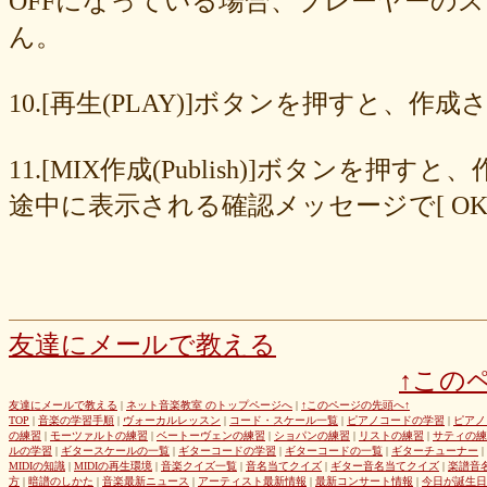
OFFになっている場合、プレーヤーの
677439c6fd
563e6c698d
446eac72db
226c3f614f
213395174a
ん。
19020e22e4
0c727ebe85
0856871099
eb982325ec
e9cbf25271
b9d1d00184
b8045b96ff
a321d82208
a2a831ffc6
9a9bb290cf
8cc6216226
859558fa7b
6d6b2688e7
6c20b0ea3b
6c17d59fb6
10.[再生(PLAY)]ボタンを押すと、
680392e3ca
67efe92fc1
424d8f7433
31dcb76251
f39402e7af
e8249017d4
e61e37969b
dad2acfe86
d65d23faa5
c971c479a3
11.[MIX作成(Publish)]ボタン
b8c89e652c
a049cc5cb0
9549b74be6
9464a5a754
75bc5fddef
72327b81ad
64766afcb0
5982faf785
37b81fb37a
2626069af6
途中に表示される確認メッセージで[ O
163476afd5
ff11537725
e56596ec21
d07f6cc27f
bc31193a8e
b79e0a5a4a
99b9b052b9
8987ee54c7
7f346ddcae
763b797cad
69ea046f5f
66b9ebbc79
6166771447
5fed773abd
52efdfc022
29a19c444a
23eaa364d1
1e8ba00bed
cf0487c553
b0e896a527
6e4bf24d1f
6219e85d0b
54b712bc18
3b63acaeed
dda20b294f
d538875846
bc97ffa855
a92c82a9b9
a87040e19c
a5c7798f47
友達にメールで教える
8d0b76a51f
82cd07e425
6e992b6590
6ba2b88ccf
68bb537805
↑この
463602b28b
26f9005f27
26e2f19a95
143f1b41c9
f4bf1a464f
e9191eb03d
caa6d4fba0
c9cc389c55
a8efcaad6c
87d3fa1850
友達にメールで教える
|
ネット音楽教室 のトップページへ
|
↑このページの先頭へ↑
TOP
|
音楽の学習手順
|
ヴォーカルレッスン
|
コード・スケール一覧
|
ピアノコードの学習
|
ピアノ
822c8a2221
6c9555584d
690bfb6814
64c135d1a2
402acec68f
の練習
|
モーツァルトの練習
|
ベートーヴェンの練習
|
ショパンの練習
|
リストの練習
|
サティの練
3365c53218
1f25023966
1399a07846
f964840e51
e9a7a614e7
ルの学習
|
ギタースケールの一覧
|
ギターコードの学習
|
ギターコードの一覧
|
ギターチューナー
|
MIDIの知識
|
MIDIの再生環境
|
音楽クイズ一覧
|
音名当てクイズ
|
ギター音名当てクイズ
|
楽譜音
c88b4e964f
b8da4c2285
b270827c51
8ebdef9f49
6e4d158010
方
|
暗譜のしかた
|
音楽最新ニュース
|
アーティスト最新情報
|
最新コンサート情報
|
今日が誕生日