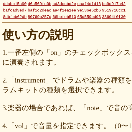
ddabb15a90
d6a569fc0b
cd3dccbd2e
caaf4dfd18
bc9d917a42
bafcad3ed7
baf1c2deac
aa4f1ea1ee
9e536e62b6
9519718cc1
8dbfbb62db
80769b257d
66befeb510
65d559bd93
38604f0f30
2c7c77c0e3
1d7df4821b
eb3fa731cd
ca1398119b
c8cb07711a
ba23f8e41e
af4394c99f
6d38537a62
620015f88b
42a29f8e54
使い方の説明
0ec360312d
faa9413074
edf12ab6c3
dee16d27c4
b5b6539562
9fcce57df6
8b24beae51
89d4f1bbdd
856c39952d
8288cef79d
4c796286c6
340ad882e1
1568abddff
0de2e30836
02998e587d
1.一番左側の「on」のチェックボック
d5377cd92c
d0dd3cb603
c59ba222c9
b8ad097d47
9f659fd909
に演奏されます。
9ef6ebcac2
99ce8a767d
924d9cb69e
924420a7a3
90274bff4e
7c5e32d3ed
6e70005023
6b6957415e
5e80ad5293
5095988ef6
4b7930b4d0
2038b53613
1ec36c4061
e46b239a6b
db1c936d78
2.「instrument」でドラムや楽器の種
d8e87cf486
d836b49a9d
d76a3e8c23
b9fed15d2b
b38ab1d1b8
ab588df87c
a4e75e4c92
a204a61a9b
a08fde1570
a01087c2be
ラムキットの種類を選択できます。
83d205db59
8058ee16b9
6709558878
49f63675b9
15ebcaa807
f447739453
f1c0d3dc34
da42cb1955
c62458f813
b37a74366d
3.楽器の場合であれば、「note」で音
b2fa6b2e85
b0ebace0d4
aa7f949dad
a558c898d9
6c1bd04085
4cdc426d81
3cd561418e
1182b99ba6
00e292a1f5
e186dc0158
d654560420
c7b6a2d824
c2d4263ad3
b6a3ebae49
a1d5a5a815
4.「vol」で音量を指定できます。（0〜1
8e583fa566
7ad1494187
730004aebd
6885987d16
65cfc3bafc