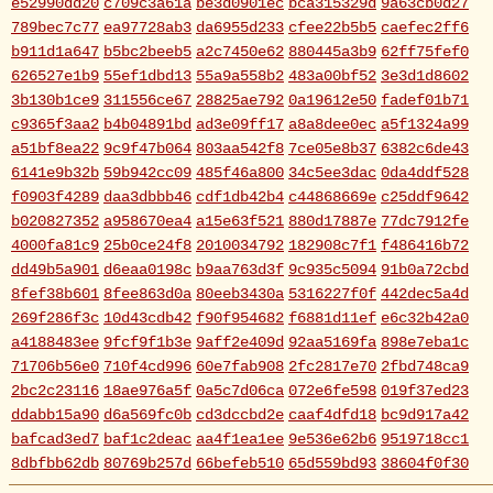
e52990dd20
c709c3a61a
be3d0901ec
bca315329d
9a63cb0d27
789bec7c77
ea97728ab3
da6955d233
cfee22b5b5
caefec2ff6
b911d1a647
b5bc2beeb5
a2c7450e62
880445a3b9
62ff75fef0
626527e1b9
55ef1dbd13
55a9a558b2
483a00bf52
3e3d1d8602
3b130b1ce9
311556ce67
28825ae792
0a19612e50
fadef01b71
c9365f3aa2
b4b04891bd
ad3e09ff17
a8a8dee0ec
a5f1324a99
a51bf8ea22
9c9f47b064
803aa542f8
7ce05e8b37
6382c6de43
6141e9b32b
59b942cc09
485f46a800
34c5ee3dac
0da4ddf528
f0903f4289
daa3dbbb46
cdf1db42b4
c44868669e
c25ddf9642
b020827352
a958670ea4
a15e63f521
880d17887e
77dc7912fe
4000fa81c9
25b0ce24f8
2010034792
182908c7f1
f486416b72
dd49b5a901
d6eaa0198c
b9aa763d3f
9c935c5094
91b0a72cbd
8fef38b601
8fee863d0a
80eeb3430a
5316227f0f
442dec5a4d
269f286f3c
10d43cdb42
f90f954682
f6881d11ef
e6c32b42a0
a4188483ee
9fcf9f1b3e
9aff2e409d
92aa5169fa
898e7eba1c
71706b56e0
710f4cd996
60e7fab908
2fc2817e70
2fbd748ca9
2bc2c23116
18ae976a5f
0a5c7d06ca
072e6fe598
019f37ed23
ddabb15a90
d6a569fc0b
cd3dccbd2e
caaf4dfd18
bc9d917a42
bafcad3ed7
baf1c2deac
aa4f1ea1ee
9e536e62b6
9519718cc1
8dbfbb62db
80769b257d
66befeb510
65d559bd93
38604f0f30
2c7c77c0e3
1d7df4821b
eb3fa731cd
ca1398119b
c8cb07711a