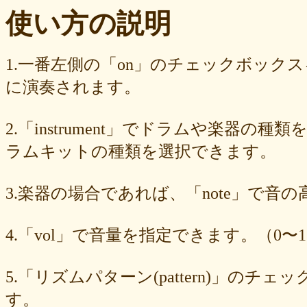
ba23f8e41e
af4394c99f
6d38537a62
620015f88b
42a29f8e54
使い方の説明
0ec360312d
faa9413074
edf12ab6c3
dee16d27c4
b5b6539562
9fcce57df6
8b24beae51
89d4f1bbdd
856c39952d
8288cef79d
4c796286c6
340ad882e1
1568abddff
0de2e30836
02998e587d
1.一番左側の「on」のチェックボック
d5377cd92c
d0dd3cb603
c59ba222c9
b8ad097d47
9f659fd909
に演奏されます。
9ef6ebcac2
99ce8a767d
924d9cb69e
924420a7a3
90274bff4e
7c5e32d3ed
6e70005023
6b6957415e
5e80ad5293
5095988ef6
4b7930b4d0
2038b53613
1ec36c4061
e46b239a6b
db1c936d78
2.「instrument」でドラムや楽器の種
d8e87cf486
d836b49a9d
d76a3e8c23
b9fed15d2b
b38ab1d1b8
ab588df87c
a4e75e4c92
a204a61a9b
a08fde1570
a01087c2be
ラムキットの種類を選択できます。
83d205db59
8058ee16b9
6709558878
49f63675b9
15ebcaa807
f447739453
f1c0d3dc34
da42cb1955
c62458f813
b37a74366d
3.楽器の場合であれば、「note」で音
b2fa6b2e85
b0ebace0d4
aa7f949dad
a558c898d9
6c1bd04085
4cdc426d81
3cd561418e
1182b99ba6
00e292a1f5
e186dc0158
d654560420
c7b6a2d824
c2d4263ad3
b6a3ebae49
a1d5a5a815
4.「vol」で音量を指定できます。（0〜1
8e583fa566
7ad1494187
730004aebd
6885987d16
65cfc3bafc
549cd673c1
46826ddb7d
1f3db7da4f
f7f3aaefdc
d492166dd6
c03ee6ed7d
b6644f8493
9cbe0408c7
84b5762063
62a6327de0
5.「リズムパターン(pattern)」の
628225f82f
52edae9aa8
18f5335287
1268752f8b
07c8575aba
す。
d9a6669c89
c7bdea50cf
b0028a39c5
a18acc69c9
a0d1cb27ad