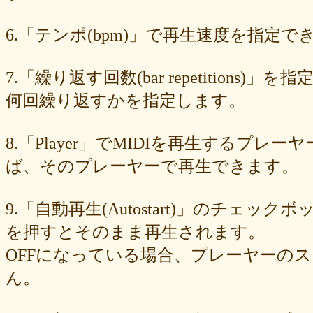
89e6983403
8533fa9130
781846e9cb
6b9f362c23
4e887b24b9
3ead6ea83a
08f33c49f1
f03e2db100
e9d79dc0cc
d10d20337c
6.「テンポ(bpm)」で再生速度を指定でき
bc4e86d124
a86454d5af
a21fbd24dc
8ea728273f
77fab01bea
73468471cf
086bf9fcae
f839ea6eb8
f59ab6f876
d4f92dc6f9
c81b0593c1
bc301c5458
b9b05c1c30
b77b06e8c8
b6c669ff01
7.「繰り返す回数(bar repetitio
96e88e2e7c
73522421d7
542712bc73
525a28a776
4086a90e60
何回繰り返すかを指定します。
0823766053
ff7e40cee8
c883974f52
b0b41f52fa
96116e3c1b
87fe98e89a
8247dd5d17
7c7c130e4a
7518e463a7
56dc16e387
51b2dae66f
3e795bcaec
010563934b
f49c4744b8
e5442af73b
8.「Player」でMIDIを再生する
dfc745d5b5
d0cad829d6
c6b827ad20
c3e63aff18
b656d3e82d
ad6f7dcfc9
ac69c327de
a7f6790d33
a64b08cffb
a30f12f95e
ば、そのプレーヤーで再生できます。
7b05f8138c
78e8adf757
74d31e65fd
66e2116aa7
61d4328ed8
4398a04500
15ad0d5259
e3c007bff4
de7baa6c15
dc7d006232
9.「自動再生(Autostart)」のチェッ
d9dd0eed7c
cced980bc0
b819610aad
8a1c0c81c0
7cf839275e
74873024c5
71e43fd74b
686dea5b28
5fec00f440
22da2c0e9d
を押すとそのまま再生されます。
0aa68fdc23
0a6164721d
daf1370064
d5ee40fc36
ce89d42943
OFFになっている場合、プレーヤーの
c90746f212
a931ac536a
97e8004df8
91c7ed5598
6ccae8b4c8
677439c6fd
563e6c698d
446eac72db
226c3f614f
213395174a
ん。
19020e22e4
0c727ebe85
0856871099
eb982325ec
e9cbf25271
b9d1d00184
b8045b96ff
a321d82208
a2a831ffc6
9a9bb290cf