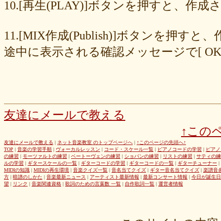
8cc6216226
859558fa7b
6d6b2688e7
6c20b0ea3b
6c17d59fb6
10.[再生(PLAY)]ボタンを押すと、
680392e3ca
67efe92fc1
424d8f7433
31dcb76251
f39402e7af
e8249017d4
e61e37969b
dad2acfe86
d65d23faa5
c971c479a3
11.[MIX作成(Publish)]ボタン
b8c89e652c
a049cc5cb0
9549b74be6
9464a5a754
75bc5fddef
72327b81ad
64766afcb0
5982faf785
37b81fb37a
2626069af6
途中に表示される確認メッセージで[ O
163476afd5
ff11537725
e56596ec21
d07f6cc27f
bc31193a8e
b79e0a5a4a
99b9b052b9
8987ee54c7
7f346ddcae
763b797cad
69ea046f5f
66b9ebbc79
6166771447
5fed773abd
52efdfc022
29a19c444a
23eaa364d1
1e8ba00bed
cf0487c553
b0e896a527
6e4bf24d1f
6219e85d0b
54b712bc18
3b63acaeed
dda20b294f
d538875846
bc97ffa855
a92c82a9b9
a87040e19c
a5c7798f47
友達にメールで教える
8d0b76a51f
82cd07e425
6e992b6590
6ba2b88ccf
68bb537805
↑この
463602b28b
26f9005f27
26e2f19a95
143f1b41c9
f4bf1a464f
e9191eb03d
caa6d4fba0
c9cc389c55
a8efcaad6c
87d3fa1850
友達にメールで教える
|
ネット音楽教室 のトップページへ
|
↑このページの先頭へ↑
TOP
|
音楽の学習手順
|
ヴォーカルレッスン
|
コード・スケール一覧
|
ピアノコードの学習
|
ピアノ
822c8a2221
6c9555584d
690bfb6814
64c135d1a2
402acec68f
の練習
|
モーツァルトの練習
|
ベートーヴェンの練習
|
ショパンの練習
|
リストの練習
|
サティの練
3365c53218
1f25023966
1399a07846
f964840e51
e9a7a614e7
ルの学習
|
ギタースケールの一覧
|
ギターコードの学習
|
ギターコードの一覧
|
ギターチューナー
|
MIDIの知識
|
MIDIの再生環境
|
音楽クイズ一覧
|
音名当てクイズ
|
ギター音名当てクイズ
|
楽譜音
c88b4e964f
b8da4c2285
b270827c51
8ebdef9f49
6e4d158010
方
|
暗譜のしかた
|
音楽最新ニュース
|
アーティスト最新情報
|
最新コンサート情報
|
今日が誕生日
42cb27f1d3
0f4040bbb4
04cf47f62f
df03296293
c36fe2da58
望
|
リンク
|
音楽関連資格
|
歌詞のための言葉数 一覧
|
自作歌詞一覧
|
運営者情報
c3480e1459
bf22798100
b8bf8db0a1
94ec67beb2
7c0e41411e
675194818b
406ca09894
28a161410e
1b26c7bbdf
105e2c2047
e7a96595b3
d635518744
c434a34b3f
b915735725
b52c835867