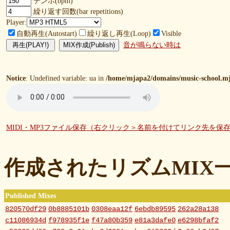
テンポ(bpm)
繰り返す回数(bar repetitions)
Player:
自動再生(Autostart)
繰り返し再生(Loop)
Visible
音が鳴らない時は
Notice
: Undefined variable: ua in
/home/mjapa2/domains/music-school.mj
MIDI・MP3ファイル保存（右クリック＞名前を付けてリンク先を保
作成されたリズムMIX
Published Mixes
820570df29
0b8885101b
0308eaa12f
6ebdb89595
262a28a138
c11086934d
f978935f1e
f47a80b359
e81a3dafe0
e6298bfaf2