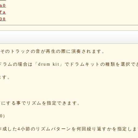
a0
fa
08
5f
90
42
b6
と、そのトラックの音が再生の際に演奏されます。
10
1b
。ドラムの場合は「drum kit」でドラムキットの種類を選択
1e
54
ます。
c4
dd
e1
2c
をONにする事でリズムを指定できます。
09
a3
0）
5e
13
する事で、作成した4小節のリズムパターンを何回繰り返すかを指定し
86