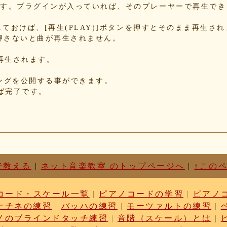
b8
できます。プラグインが入っていれば、そのプレーヤーで再生で
70
78
Nにしておけば、[再生(PLAY)]ボタンを押すとそのまま再生さ
押さないと曲が再生されません。
34
85
が再生されます。
85
f5
れたソングを公開する事ができます。
d3
せば完了です。
87
c1
d6
63
87
cf
03
で教える
|
ネット音楽教室 のトップページへ
|
↑この
b9
cc
コード・スケール一覧
|
ピアノコードの学習
|
ピアノ
dc
ナチネの練習
|
バッハの練習
|
モーツァルトの練習
|
ae
c1
ノのブラインドタッチ練習
|
音階（スケール）とは
|