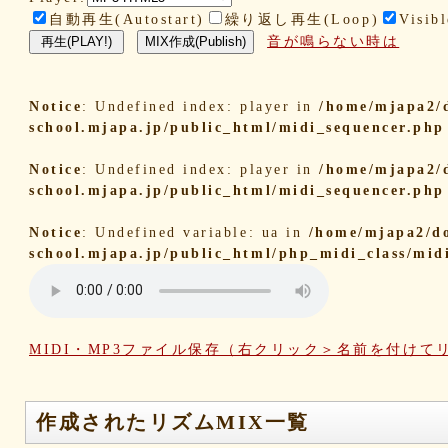
自動再生(Autostart)
繰り返し再生(Loop)
Visibl
音が鳴らない時は
Notice
: Undefined index: player in
/home/mjapa2/
school.mjapa.jp/public_html/midi_sequencer.php
Notice
: Undefined index: player in
/home/mjapa2/
school.mjapa.jp/public_html/midi_sequencer.php
Notice
: Undefined variable: ua in
/home/mjapa2/d
school.mjapa.jp/public_html/php_midi_class/mid
MIDI・MP3ファイル保存（右クリック＞名前を付けて
作成されたリズムMIX一覧