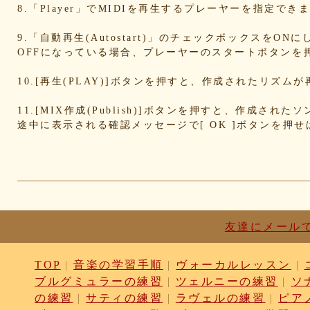
d836b49a9d
d76a3e8c23
b9fed15d2b
b38ab1d1
8.「Player」でMIDIを再生するプレーヤーを指定
ab588df87c
a4e75e4c92
a204a61a9b
a08fde15
a01087c2be
83d205db59
8058ee16b9
67095588
9.「自動再生(Autostart)」のチェックボックスをO
OFFになっている場合、プレーヤーのスタートボタンを
49f63675b9
15ebcaa807
f447739453
f1c0d3dc
da42cb1955
c62458f813
b37a74366d
b2fa6b2e
10.[再生(PLAY)]ボタンを押すと、作成されたリズム
b0ebace0d4
aa7f949dad
a558c898d9
6c1bd040
4cdc426d81
3cd561418e
1182b99ba6
00e292a1
11.[MIX作成(Publish)]ボタンを押すと、作成さ
e186dc0158
d654560420
c7b6a2d824
c2d4263a
途中に表示される確認メッセージで[ OK ]ボタンを押
b6a3ebae49
a1d5a5a815
8e583fa566
7ad14941
730004aebd
6885987d16
65cfc3bafc
549cd673
46826ddb7d
1f3db7da4f
f7f3aaefdc
d492166d
c03ee6ed7d
b6644f8493
9cbe0408c7
84b57620
62a6327de0
628225f82f
52edae9aa8
18f53352
1268752f8b
07c8575aba
d9a6669c89
c7bdea50
b0028a39c5
a18acc69c9
a0d1cb27ad
89e69834
友達にメール
8533fa9130
781846e9cb
6b9f362c23
4e887b24
3ead6ea83a
08f33c49f1
f03e2db100
e9d79dc0
TOP
|
音楽の学習手順
|
ヴォーカルレッスン
|
d10d20337c
bc4e86d124
a86454d5af
a21fbd24
ブルグミュラーの練習
|
ツェルニーの練習
|
ソ
8ea728273f
77fab01bea
73468471cf
086bf9fc
f839ea6eb8
f59ab6f876
d4f92dc6f9
c81b0593
の練習
|
サティの練習
|
ラヴェルの練習
|
ピア