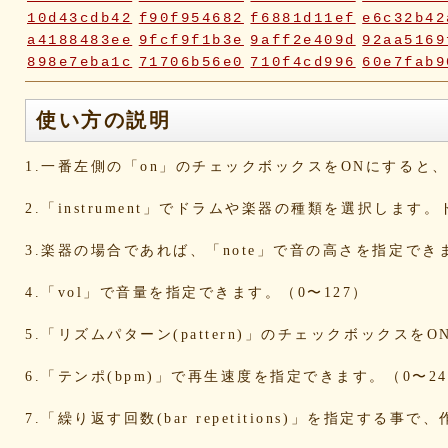
10d43cdb42
f90f954682
f6881d11ef
e6c32b42
a4188483ee
9fcf9f1b3e
9aff2e409d
92aa5169
898e7eba1c
71706b56e0
710f4cd996
60e7fab9
2fc2817e70
2fbd748ca9
2bc2c23116
18ae976a
0a5c7d06ca
072e6fe598
019f37ed23
ddabb15a
使い方の説明
d6a569fc0b
cd3dccbd2e
caaf4dfd18
bc9d917a
bafcad3ed7
baf1c2deac
aa4f1ea1ee
9e536e62
1.一番左側の「on」のチェックボックスをONにする
9519718cc1
8dbfbb62db
80769b257d
66befeb5
65d559bd93
38604f0f30
2c7c77c0e3
1d7df482
2.「instrument」でドラムや楽器の種類を選択します
eb3fa731cd
ca1398119b
c8cb07711a
ba23f8e4
af4394c99f
6d38537a62
620015f88b
42a29f8e
3.楽器の場合であれば、「note」で音の高さを指定でき
0ec360312d
faa9413074
edf12ab6c3
dee16d27
b5b6539562
9fcce57df6
8b24beae51
89d4f1bb
4.「vol」で音量を指定できます。（0〜127）
856c39952d
8288cef79d
4c796286c6
340ad882
1568abddff
0de2e30836
02998e587d
d5377cd9
5.「リズムパターン(pattern)」のチェックボックス
d0dd3cb603
c59ba222c9
b8ad097d47
9f659fd9
9ef6ebcac2
99ce8a767d
924d9cb69e
924420a7
6.「テンポ(bpm)」で再生速度を指定できます。（0〜24
90274bff4e
7c5e32d3ed
6e70005023
6b695741
5e80ad5293
5095988ef6
4b7930b4d0
2038b536
7.「繰り返す回数(bar repetitions)」を指定
1ec36c4061
e46b239a6b
db1c936d78
d8e87cf4