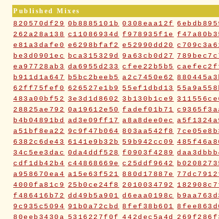
Published Mixes
820570df29
0b8885101b
0308eaa12f
6ebdb895
262a28a138
c11086934d
f978935f1e
f47a80b3
e81a3dafe0
e6298bfaf2
e52990dd20
c709c3a6
be3d0901ec
bca315329d
9a63cb0d27
789bec7c
ea97728ab3
da6955d233
cfee22b5b5
caefec2f
b911d1a647
b5bc2beeb5
a2c7450e62
880445a3
62ff75fef0
626527e1b9
55ef1dbd13
55a9a558
483a00bf52
3e3d1d8602
3b130b1ce9
311556ce
28825ae792
0a19612e50
fadef01b71
c9365f3a
b4b04891bd
ad3e09ff17
a8a8dee0ec
a5f1324a
a51bf8ea22
9c9f47b064
803aa542f8
7ce05e8b
6382c6de43
6141e9b32b
59b942cc09
485f46a8
34c5ee3dac
0da4ddf528
f0903f4289
daa3dbbb
cdf1db42b4
c44868669e
c25ddf9642
b0208273
a958670ea4
a15e63f521
880d17887e
77dc7912
4000fa81c9
25b0ce24f8
2010034792
182908c7
f486416b72
dd49b5a901
d6eaa0198c
b9aa763d
9c935c5094
91b0a72cbd
8fef38b601
8fee863d
80eeb3430a
5316227f0f
442dec5a4d
269f286f