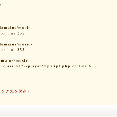
e
domains/music-
on line
355
domains/music-
on line
355
omains/music-
i_class_v177/player/mp3.tpl.php
on line
6
リンク先を保存）