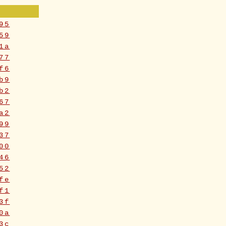
95
59
1a
77
f6
b9
b2
67
a2
99
37
00
46
52
fe
f1
3f
0a
3c