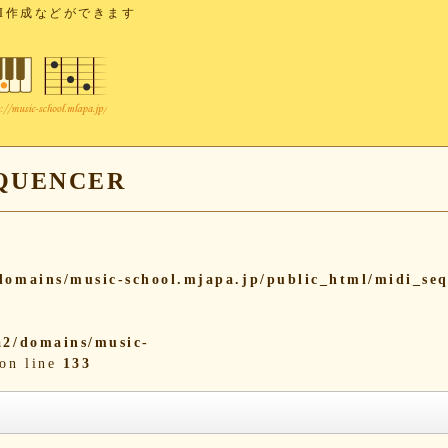
I作成などができます
UENCER
omains/music-school.mjapa.jp/public_html/midi_se
2/domains/music-
on line
133