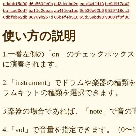
ddabb15a90
d6a569fc0b
cd3dccbd2e
caaf4dfd18
bc9d917a42
bafcad3ed7
baf1c2deac
aa4f1ea1ee
9e536e62b6
9519718cc1
8dbfbb62db
80769b257d
66befeb510
65d559bd93
38604f0f30
2c7c77c0e3
1d7df4821b
eb3fa731cd
ca1398119b
c8cb07711a
ba23f8e41e
af4394c99f
6d38537a62
620015f88b
42a29f8e54
使い方の説明
0ec360312d
faa9413074
edf12ab6c3
dee16d27c4
b5b6539562
9fcce57df6
8b24beae51
89d4f1bbdd
856c39952d
8288cef79d
4c796286c6
340ad882e1
1568abddff
0de2e30836
02998e587d
1.一番左側の「on」のチェックボック
d5377cd92c
d0dd3cb603
c59ba222c9
b8ad097d47
9f659fd909
に演奏されます。
9ef6ebcac2
99ce8a767d
924d9cb69e
924420a7a3
90274bff4e
7c5e32d3ed
6e70005023
6b6957415e
5e80ad5293
5095988ef6
4b7930b4d0
2038b53613
1ec36c4061
e46b239a6b
db1c936d78
2.「instrument」でドラムや楽器の種
d8e87cf486
d836b49a9d
d76a3e8c23
b9fed15d2b
b38ab1d1b8
ab588df87c
a4e75e4c92
a204a61a9b
a08fde1570
a01087c2be
ラムキットの種類を選択できます。
83d205db59
8058ee16b9
6709558878
49f63675b9
15ebcaa807
f447739453
f1c0d3dc34
da42cb1955
c62458f813
b37a74366d
3.楽器の場合であれば、「note」で音
b2fa6b2e85
b0ebace0d4
aa7f949dad
a558c898d9
6c1bd04085
4cdc426d81
3cd561418e
1182b99ba6
00e292a1f5
e186dc0158
d654560420
c7b6a2d824
c2d4263ad3
b6a3ebae49
a1d5a5a815
4.「vol」で音量を指定できます。（0〜1
8e583fa566
7ad1494187
730004aebd
6885987d16
65cfc3bafc