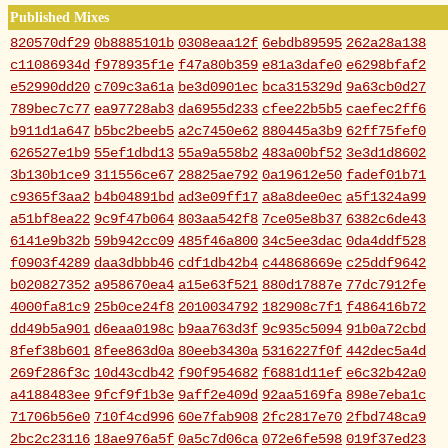
Published Mixes
820570df29
0b8885101b
0308eaa12f
6ebdb89595
262a28a138
c11086934d
f978935f1e
f47a80b359
e81a3dafe0
e6298bfaf2
e52990dd20
c709c3a61a
be3d0901ec
bca315329d
9a63cb0d27
789bec7c77
ea97728ab3
da6955d233
cfee22b5b5
caefec2ff6
b911d1a647
b5bc2beeb5
a2c7450e62
880445a3b9
62ff75fef0
626527e1b9
55ef1dbd13
55a9a558b2
483a00bf52
3e3d1d8602
3b130b1ce9
311556ce67
28825ae792
0a19612e50
fadef01b71
c9365f3aa2
b4b04891bd
ad3e09ff17
a8a8dee0ec
a5f1324a99
a51bf8ea22
9c9f47b064
803aa542f8
7ce05e8b37
6382c6de43
6141e9b32b
59b942cc09
485f46a800
34c5ee3dac
0da4ddf528
f0903f4289
daa3dbbb46
cdf1db42b4
c44868669e
c25ddf9642
b020827352
a958670ea4
a15e63f521
880d17887e
77dc7912fe
4000fa81c9
25b0ce24f8
2010034792
182908c7f1
f486416b72
dd49b5a901
d6eaa0198c
b9aa763d3f
9c935c5094
91b0a72cbd
8fef38b601
8fee863d0a
80eeb3430a
5316227f0f
442dec5a4d
269f286f3c
10d43cdb42
f90f954682
f6881d11ef
e6c32b42a0
a4188483ee
9fcf9f1b3e
9aff2e409d
92aa5169fa
898e7eba1c
71706b56e0
710f4cd996
60e7fab908
2fc2817e70
2fbd748ca9
2bc2c23116
18ae976a5f
0a5c7d06ca
072e6fe598
019f37ed23