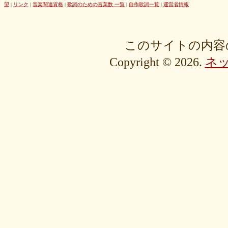
42cb27f1d3
0f4040bbb4
04cf47f62f
df03296293
c36fe2da58
望
|
リンク
|
音楽関連資格
|
歌詞のための言葉数 一覧
|
自作歌詞一覧
|
運営者情報
c3480e1459
bf22798100
b8bf8db0a1
94ec67beb2
7c0e41411e
675194818b
406ca09894
28a161410e
1b26c7bbdf
105e2c2047
e7a96595b3
d635518744
c434a34b3f
b915735725
b52c835867
このサイトの内容
9fc634585a
9a33ee4889
95a3a74b31
94a7f22cb0
7db412d099
Copyright © 2026.
ネ
76379527b6
7407223880
72234b8d1a
228bfbe0f8
0d7d3b584e
0816a7c984
06c2b8a602
fa20e59202
cc8c7f67ed
c689e48133
c2b15d69df
b48faa67fe
b0b3ab756f
98a4479ea0
905d4b4dad
8970dbabef
64002b0048
56e6efc5a8
568c92c9da
4fb9f06b77
381a65ffd9
1c76519672
fa6f13ec69
e92ac18f7b
e1e87e5623
d1498da0fa
cebe9a83e2
a7864853c3
88603b00e3
83bfcceb4e
637e24eddc
18d3243bd9
ebcf32ddfd
aa46363b7b
9ee57c465f
766e9152ea
4558af5ef1
204b35c644
0111ac8c15
fd334bd5c9
da081bcc1f
c58c0a008b
bf5093f77a
bac9bd4851
ad2806b7b3
ab3c34ad47
827fe8cc46
766505d0bf
6bc1611865
6a049e9542
690c9132d4
63e515cfed
552c7a77f9
3ecbd9b416
34c7d3ddac
2aa2eb5df5
f0d4825b88
edd57f0f87
d82a80f1c0
cb54897b8c
bf256441ee
a2eb7bacaf
9eb29032fd
8576e1531f
83c35ef2f9
8195f4ab6a
7d77b375b4
72b488f5e7
4f6c10f665
35e3508e40
33f871e6a2
16192d99b8
092ef9d556
0479619de1
fcf11134da