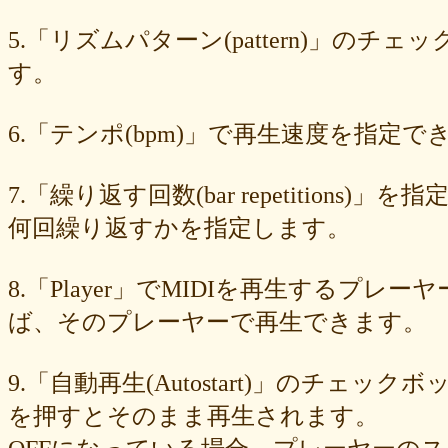
549cd673c1
46826ddb7d
1f3db7da4f
f7f3aaefdc
d492166dd6
c03ee6ed7d
b6644f8493
9cbe0408c7
84b5762063
62a6327de0
5.「リズムパターン(pattern)」の
628225f82f
52edae9aa8
18f5335287
1268752f8b
07c8575aba
す。
d9a6669c89
c7bdea50cf
b0028a39c5
a18acc69c9
a0d1cb27ad
89e6983403
8533fa9130
781846e9cb
6b9f362c23
4e887b24b9
3ead6ea83a
08f33c49f1
f03e2db100
e9d79dc0cc
d10d20337c
6.「テンポ(bpm)」で再生速度を指定でき
bc4e86d124
a86454d5af
a21fbd24dc
8ea728273f
77fab01bea
73468471cf
086bf9fcae
f839ea6eb8
f59ab6f876
d4f92dc6f9
c81b0593c1
bc301c5458
b9b05c1c30
b77b06e8c8
b6c669ff01
7.「繰り返す回数(bar repetitio
96e88e2e7c
73522421d7
542712bc73
525a28a776
4086a90e60
何回繰り返すかを指定します。
0823766053
ff7e40cee8
c883974f52
b0b41f52fa
96116e3c1b
87fe98e89a
8247dd5d17
7c7c130e4a
7518e463a7
56dc16e387
51b2dae66f
3e795bcaec
010563934b
f49c4744b8
e5442af73b
8.「Player」でMIDIを再生する
dfc745d5b5
d0cad829d6
c6b827ad20
c3e63aff18
b656d3e82d
ad6f7dcfc9
ac69c327de
a7f6790d33
a64b08cffb
a30f12f95e
ば、そのプレーヤーで再生できます。
7b05f8138c
78e8adf757
74d31e65fd
66e2116aa7
61d4328ed8
4398a04500
15ad0d5259
e3c007bff4
de7baa6c15
dc7d006232
9.「自動再生(Autostart)」のチェッ
d9dd0eed7c
cced980bc0
b819610aad
8a1c0c81c0
7cf839275e
74873024c5
71e43fd74b
686dea5b28
5fec00f440
22da2c0e9d
を押すとそのまま再生されます。
0aa68fdc23
0a6164721d
daf1370064
d5ee40fc36
ce89d42943
c90746f212
a931ac536a
97e8004df8
91c7ed5598
6ccae8b4c8