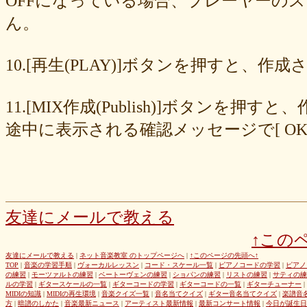
OFFになっている場合、プレーヤーの
677439c6fd
563e6c698d
446eac72db
226c3f614f
213395174a
ん。
19020e22e4
0c727ebe85
0856871099
eb982325ec
e9cbf25271
b9d1d00184
b8045b96ff
a321d82208
a2a831ffc6
9a9bb290cf
8cc6216226
859558fa7b
6d6b2688e7
6c20b0ea3b
6c17d59fb6
10.[再生(PLAY)]ボタンを押すと、
680392e3ca
67efe92fc1
424d8f7433
31dcb76251
f39402e7af
e8249017d4
e61e37969b
dad2acfe86
d65d23faa5
c971c479a3
11.[MIX作成(Publish)]ボタン
b8c89e652c
a049cc5cb0
9549b74be6
9464a5a754
75bc5fddef
72327b81ad
64766afcb0
5982faf785
37b81fb37a
2626069af6
途中に表示される確認メッセージで[ O
163476afd5
ff11537725
e56596ec21
d07f6cc27f
bc31193a8e
b79e0a5a4a
99b9b052b9
8987ee54c7
7f346ddcae
763b797cad
69ea046f5f
66b9ebbc79
6166771447
5fed773abd
52efdfc022
29a19c444a
23eaa364d1
1e8ba00bed
cf0487c553
b0e896a527
6e4bf24d1f
6219e85d0b
54b712bc18
3b63acaeed
dda20b294f
d538875846
bc97ffa855
a92c82a9b9
a87040e19c
a5c7798f47
友達にメールで教える
8d0b76a51f
82cd07e425
6e992b6590
6ba2b88ccf
68bb537805
↑この
463602b28b
26f9005f27
26e2f19a95
143f1b41c9
f4bf1a464f
e9191eb03d
caa6d4fba0
c9cc389c55
a8efcaad6c
87d3fa1850
友達にメールで教える
|
ネット音楽教室 のトップページへ
|
↑このページの先頭へ↑
TOP
|
音楽の学習手順
|
ヴォーカルレッスン
|
コード・スケール一覧
|
ピアノコードの学習
|
ピアノ
822c8a2221
6c9555584d
690bfb6814
64c135d1a2
402acec68f
の練習
|
モーツァルトの練習
|
ベートーヴェンの練習
|
ショパンの練習
|
リストの練習
|
サティの練
3365c53218
1f25023966
1399a07846
f964840e51
e9a7a614e7
ルの学習
|
ギタースケールの一覧
|
ギターコードの学習
|
ギターコードの一覧
|
ギターチューナー
|
MIDIの知識
|
MIDIの再生環境
|
音楽クイズ一覧
|
音名当てクイズ
|
ギター音名当てクイズ
|
楽譜音
c88b4e964f
b8da4c2285
b270827c51
8ebdef9f49
6e4d158010
方
|
暗譜のしかた
|
音楽最新ニュース
|
アーティスト最新情報
|
最新コンサート情報
|
今日が誕生日