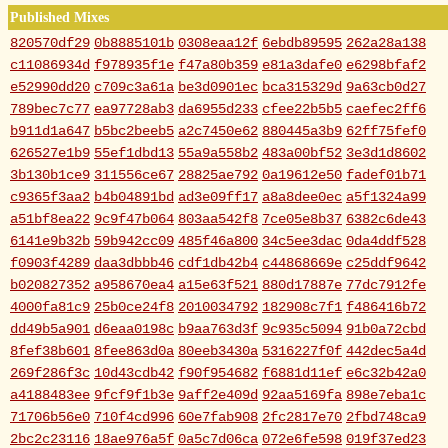
Published Mixes
820570df29
0b8885101b
0308eaa12f
6ebdb89595
262a28a138
c11086934d
f978935f1e
f47a80b359
e81a3dafe0
e6298bfaf2
e52990dd20
c709c3a61a
be3d0901ec
bca315329d
9a63cb0d27
789bec7c77
ea97728ab3
da6955d233
cfee22b5b5
caefec2ff6
b911d1a647
b5bc2beeb5
a2c7450e62
880445a3b9
62ff75fef0
626527e1b9
55ef1dbd13
55a9a558b2
483a00bf52
3e3d1d8602
3b130b1ce9
311556ce67
28825ae792
0a19612e50
fadef01b71
c9365f3aa2
b4b04891bd
ad3e09ff17
a8a8dee0ec
a5f1324a99
a51bf8ea22
9c9f47b064
803aa542f8
7ce05e8b37
6382c6de43
6141e9b32b
59b942cc09
485f46a800
34c5ee3dac
0da4ddf528
f0903f4289
daa3dbbb46
cdf1db42b4
c44868669e
c25ddf9642
b020827352
a958670ea4
a15e63f521
880d17887e
77dc7912fe
4000fa81c9
25b0ce24f8
2010034792
182908c7f1
f486416b72
dd49b5a901
d6eaa0198c
b9aa763d3f
9c935c5094
91b0a72cbd
8fef38b601
8fee863d0a
80eeb3430a
5316227f0f
442dec5a4d
269f286f3c
10d43cdb42
f90f954682
f6881d11ef
e6c32b42a0
a4188483ee
9fcf9f1b3e
9aff2e409d
92aa5169fa
898e7eba1c
71706b56e0
710f4cd996
60e7fab908
2fc2817e70
2fbd748ca9
2bc2c23116
18ae976a5f
0a5c7d06ca
072e6fe598
019f37ed23