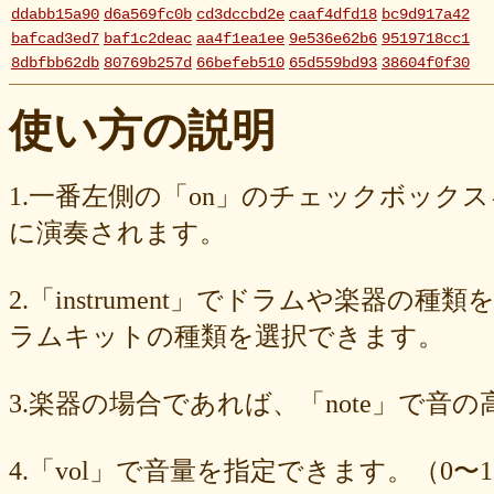
ddabb15a90
d6a569fc0b
cd3dccbd2e
caaf4dfd18
bc9d917a42
bafcad3ed7
baf1c2deac
aa4f1ea1ee
9e536e62b6
9519718cc1
8dbfbb62db
80769b257d
66befeb510
65d559bd93
38604f0f30
2c7c77c0e3
1d7df4821b
eb3fa731cd
ca1398119b
c8cb07711a
ba23f8e41e
af4394c99f
6d38537a62
620015f88b
42a29f8e54
使い方の説明
0ec360312d
faa9413074
edf12ab6c3
dee16d27c4
b5b6539562
9fcce57df6
8b24beae51
89d4f1bbdd
856c39952d
8288cef79d
4c796286c6
340ad882e1
1568abddff
0de2e30836
02998e587d
1.一番左側の「on」のチェックボック
d5377cd92c
d0dd3cb603
c59ba222c9
b8ad097d47
9f659fd909
に演奏されます。
9ef6ebcac2
99ce8a767d
924d9cb69e
924420a7a3
90274bff4e
7c5e32d3ed
6e70005023
6b6957415e
5e80ad5293
5095988ef6
4b7930b4d0
2038b53613
1ec36c4061
e46b239a6b
db1c936d78
2.「instrument」でドラムや楽器の種
d8e87cf486
d836b49a9d
d76a3e8c23
b9fed15d2b
b38ab1d1b8
ab588df87c
a4e75e4c92
a204a61a9b
a08fde1570
a01087c2be
ラムキットの種類を選択できます。
83d205db59
8058ee16b9
6709558878
49f63675b9
15ebcaa807
f447739453
f1c0d3dc34
da42cb1955
c62458f813
b37a74366d
3.楽器の場合であれば、「note」で音
b2fa6b2e85
b0ebace0d4
aa7f949dad
a558c898d9
6c1bd04085
4cdc426d81
3cd561418e
1182b99ba6
00e292a1f5
e186dc0158
d654560420
c7b6a2d824
c2d4263ad3
b6a3ebae49
a1d5a5a815
4.「vol」で音量を指定できます。（0〜1
8e583fa566
7ad1494187
730004aebd
6885987d16
65cfc3bafc