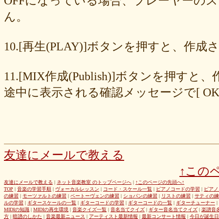
OFFになっている場合、プレーヤーの
677439c6fd
563e6c698d
446eac72db
226c3f614f
213395174a
ん。
19020e22e4
0c727ebe85
0856871099
eb982325ec
e9cbf25271
b9d1d00184
b8045b96ff
a321d82208
a2a831ffc6
9a9bb290cf
8cc6216226
859558fa7b
6d6b2688e7
6c20b0ea3b
6c17d59fb6
10.[再生(PLAY)]ボタンを押すと、
680392e3ca
67efe92fc1
424d8f7433
31dcb76251
f39402e7af
e8249017d4
e61e37969b
dad2acfe86
d65d23faa5
c971c479a3
11.[MIX作成(Publish)]ボタン
b8c89e652c
a049cc5cb0
9549b74be6
9464a5a754
75bc5fddef
72327b81ad
64766afcb0
5982faf785
37b81fb37a
2626069af6
途中に表示される確認メッセージで[ O
163476afd5
ff11537725
e56596ec21
d07f6cc27f
bc31193a8e
b79e0a5a4a
99b9b052b9
8987ee54c7
7f346ddcae
763b797cad
69ea046f5f
66b9ebbc79
6166771447
5fed773abd
52efdfc022
29a19c444a
23eaa364d1
1e8ba00bed
cf0487c553
b0e896a527
6e4bf24d1f
6219e85d0b
54b712bc18
3b63acaeed
dda20b294f
d538875846
bc97ffa855
a92c82a9b9
a87040e19c
a5c7798f47
友達にメールで教える
8d0b76a51f
82cd07e425
6e992b6590
6ba2b88ccf
68bb537805
↑この
463602b28b
26f9005f27
26e2f19a95
143f1b41c9
f4bf1a464f
e9191eb03d
caa6d4fba0
c9cc389c55
a8efcaad6c
87d3fa1850
友達にメールで教える
|
ネット音楽教室 のトップページへ
|
↑このページの先頭へ↑
TOP
|
音楽の学習手順
|
ヴォーカルレッスン
|
コード・スケール一覧
|
ピアノコードの学習
|
ピアノ
822c8a2221
6c9555584d
690bfb6814
64c135d1a2
402acec68f
の練習
|
モーツァルトの練習
|
ベートーヴェンの練習
|
ショパンの練習
|
リストの練習
|
サティの練
3365c53218
1f25023966
1399a07846
f964840e51
e9a7a614e7
ルの学習
|
ギタースケールの一覧
|
ギターコードの学習
|
ギターコードの一覧
|
ギターチューナー
|
MIDIの知識
|
MIDIの再生環境
|
音楽クイズ一覧
|
音名当てクイズ
|
ギター音名当てクイズ
|
楽譜音
c88b4e964f
b8da4c2285
b270827c51
8ebdef9f49
6e4d158010
方
|
暗譜のしかた
|
音楽最新ニュース
|
アーティスト最新情報
|
最新コンサート情報
|
今日が誕生日