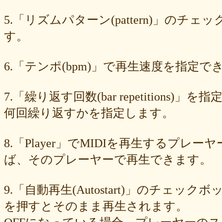
549cd673c1
46826ddb7d
1f3db7da4f
f7f3aaefdc
d492166dd6
c03ee6ed7d
b6644f8493
9cbe0408c7
84b5762063
62a6327de0
5.「リズムパターン(pattern)」の
628225f82f
52edae9aa8
18f5335287
1268752f8b
07c8575aba
す。
d9a6669c89
c7bdea50cf
b0028a39c5
a18acc69c9
a0d1cb27ad
89e6983403
8533fa9130
781846e9cb
6b9f362c23
4e887b24b9
3ead6ea83a
08f33c49f1
f03e2db100
e9d79dc0cc
d10d20337c
6.「テンポ(bpm)」で再生速度を指定でき
bc4e86d124
a86454d5af
a21fbd24dc
8ea728273f
77fab01bea
73468471cf
086bf9fcae
f839ea6eb8
f59ab6f876
d4f92dc6f9
c81b0593c1
bc301c5458
b9b05c1c30
b77b06e8c8
b6c669ff01
7.「繰り返す回数(bar repetitio
96e88e2e7c
73522421d7
542712bc73
525a28a776
4086a90e60
何回繰り返すかを指定します。
0823766053
ff7e40cee8
c883974f52
b0b41f52fa
96116e3c1b
87fe98e89a
8247dd5d17
7c7c130e4a
7518e463a7
56dc16e387
51b2dae66f
3e795bcaec
010563934b
f49c4744b8
e5442af73b
8.「Player」でMIDIを再生する
dfc745d5b5
d0cad829d6
c6b827ad20
c3e63aff18
b656d3e82d
ad6f7dcfc9
ac69c327de
a7f6790d33
a64b08cffb
a30f12f95e
ば、そのプレーヤーで再生できます。
7b05f8138c
78e8adf757
74d31e65fd
66e2116aa7
61d4328ed8
4398a04500
15ad0d5259
e3c007bff4
de7baa6c15
dc7d006232
9.「自動再生(Autostart)」のチェッ
d9dd0eed7c
cced980bc0
b819610aad
8a1c0c81c0
7cf839275e
74873024c5
71e43fd74b
686dea5b28
5fec00f440
22da2c0e9d
を押すとそのまま再生されます。
0aa68fdc23
0a6164721d
daf1370064
d5ee40fc36
ce89d42943
c90746f212
a931ac536a
97e8004df8
91c7ed5598
6ccae8b4c8