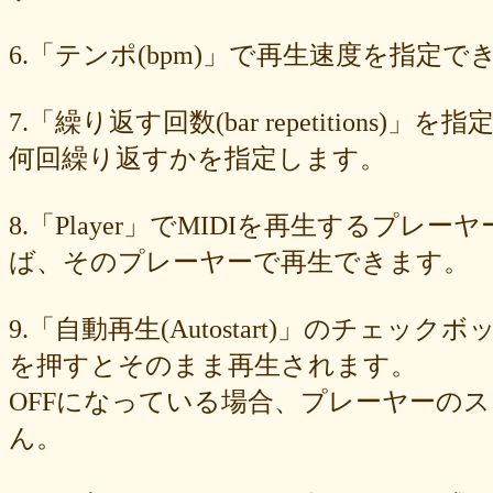
89e6983403
8533fa9130
781846e9cb
6b9f362c23
4e887b24b9
3ead6ea83a
08f33c49f1
f03e2db100
e9d79dc0cc
d10d20337c
6.「テンポ(bpm)」で再生速度を指定でき
bc4e86d124
a86454d5af
a21fbd24dc
8ea728273f
77fab01bea
73468471cf
086bf9fcae
f839ea6eb8
f59ab6f876
d4f92dc6f9
c81b0593c1
bc301c5458
b9b05c1c30
b77b06e8c8
b6c669ff01
7.「繰り返す回数(bar repetitio
96e88e2e7c
73522421d7
542712bc73
525a28a776
4086a90e60
何回繰り返すかを指定します。
0823766053
ff7e40cee8
c883974f52
b0b41f52fa
96116e3c1b
87fe98e89a
8247dd5d17
7c7c130e4a
7518e463a7
56dc16e387
51b2dae66f
3e795bcaec
010563934b
f49c4744b8
e5442af73b
8.「Player」でMIDIを再生する
dfc745d5b5
d0cad829d6
c6b827ad20
c3e63aff18
b656d3e82d
ad6f7dcfc9
ac69c327de
a7f6790d33
a64b08cffb
a30f12f95e
ば、そのプレーヤーで再生できます。
7b05f8138c
78e8adf757
74d31e65fd
66e2116aa7
61d4328ed8
4398a04500
15ad0d5259
e3c007bff4
de7baa6c15
dc7d006232
9.「自動再生(Autostart)」のチェッ
d9dd0eed7c
cced980bc0
b819610aad
8a1c0c81c0
7cf839275e
74873024c5
71e43fd74b
686dea5b28
5fec00f440
22da2c0e9d
を押すとそのまま再生されます。
0aa68fdc23
0a6164721d
daf1370064
d5ee40fc36
ce89d42943
OFFになっている場合、プレーヤーの
c90746f212
a931ac536a
97e8004df8
91c7ed5598
6ccae8b4c8
677439c6fd
563e6c698d
446eac72db
226c3f614f
213395174a
ん。
19020e22e4
0c727ebe85
0856871099
eb982325ec
e9cbf25271
b9d1d00184
b8045b96ff
a321d82208
a2a831ffc6
9a9bb290cf