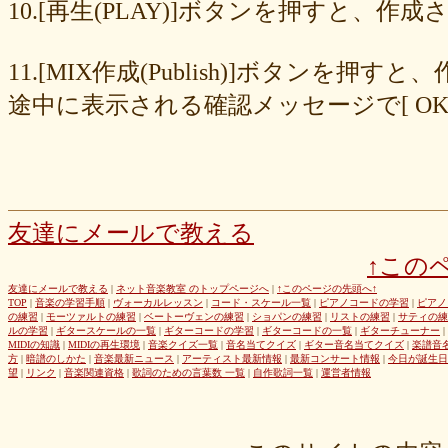
8cc6216226
859558fa7b
6d6b2688e7
6c20b0ea3b
6c17d59fb6
10.[再生(PLAY)]ボタンを押すと、
680392e3ca
67efe92fc1
424d8f7433
31dcb76251
f39402e7af
e8249017d4
e61e37969b
dad2acfe86
d65d23faa5
c971c479a3
11.[MIX作成(Publish)]ボタン
b8c89e652c
a049cc5cb0
9549b74be6
9464a5a754
75bc5fddef
72327b81ad
64766afcb0
5982faf785
37b81fb37a
2626069af6
途中に表示される確認メッセージで[ O
163476afd5
ff11537725
e56596ec21
d07f6cc27f
bc31193a8e
b79e0a5a4a
99b9b052b9
8987ee54c7
7f346ddcae
763b797cad
69ea046f5f
66b9ebbc79
6166771447
5fed773abd
52efdfc022
29a19c444a
23eaa364d1
1e8ba00bed
cf0487c553
b0e896a527
6e4bf24d1f
6219e85d0b
54b712bc18
3b63acaeed
dda20b294f
d538875846
bc97ffa855
a92c82a9b9
a87040e19c
a5c7798f47
友達にメールで教える
8d0b76a51f
82cd07e425
6e992b6590
6ba2b88ccf
68bb537805
↑この
463602b28b
26f9005f27
26e2f19a95
143f1b41c9
f4bf1a464f
e9191eb03d
caa6d4fba0
c9cc389c55
a8efcaad6c
87d3fa1850
友達にメールで教える
|
ネット音楽教室 のトップページへ
|
↑このページの先頭へ↑
TOP
|
音楽の学習手順
|
ヴォーカルレッスン
|
コード・スケール一覧
|
ピアノコードの学習
|
ピアノ
822c8a2221
6c9555584d
690bfb6814
64c135d1a2
402acec68f
の練習
|
モーツァルトの練習
|
ベートーヴェンの練習
|
ショパンの練習
|
リストの練習
|
サティの練
3365c53218
1f25023966
1399a07846
f964840e51
e9a7a614e7
ルの学習
|
ギタースケールの一覧
|
ギターコードの学習
|
ギターコードの一覧
|
ギターチューナー
|
MIDIの知識
|
MIDIの再生環境
|
音楽クイズ一覧
|
音名当てクイズ
|
ギター音名当てクイズ
|
楽譜音
c88b4e964f
b8da4c2285
b270827c51
8ebdef9f49
6e4d158010
方
|
暗譜のしかた
|
音楽最新ニュース
|
アーティスト最新情報
|
最新コンサート情報
|
今日が誕生日
42cb27f1d3
0f4040bbb4
04cf47f62f
df03296293
c36fe2da58
望
|
リンク
|
音楽関連資格
|
歌詞のための言葉数 一覧
|
自作歌詞一覧
|
運営者情報
c3480e1459
bf22798100
b8bf8db0a1
94ec67beb2
7c0e41411e
675194818b
406ca09894
28a161410e
1b26c7bbdf
105e2c2047
e7a96595b3
d635518744
c434a34b3f
b915735725
b52c835867