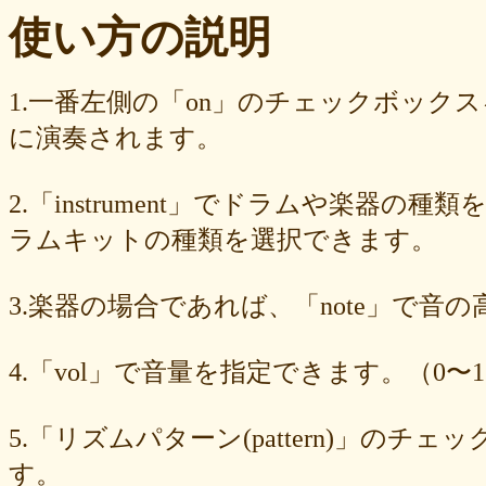
ba23f8e41e
af4394c99f
6d38537a62
620015f88b
42a29f8e54
使い方の説明
0ec360312d
faa9413074
edf12ab6c3
dee16d27c4
b5b6539562
9fcce57df6
8b24beae51
89d4f1bbdd
856c39952d
8288cef79d
4c796286c6
340ad882e1
1568abddff
0de2e30836
02998e587d
1.一番左側の「on」のチェックボック
d5377cd92c
d0dd3cb603
c59ba222c9
b8ad097d47
9f659fd909
に演奏されます。
9ef6ebcac2
99ce8a767d
924d9cb69e
924420a7a3
90274bff4e
7c5e32d3ed
6e70005023
6b6957415e
5e80ad5293
5095988ef6
4b7930b4d0
2038b53613
1ec36c4061
e46b239a6b
db1c936d78
2.「instrument」でドラムや楽器の種
d8e87cf486
d836b49a9d
d76a3e8c23
b9fed15d2b
b38ab1d1b8
ab588df87c
a4e75e4c92
a204a61a9b
a08fde1570
a01087c2be
ラムキットの種類を選択できます。
83d205db59
8058ee16b9
6709558878
49f63675b9
15ebcaa807
f447739453
f1c0d3dc34
da42cb1955
c62458f813
b37a74366d
3.楽器の場合であれば、「note」で音
b2fa6b2e85
b0ebace0d4
aa7f949dad
a558c898d9
6c1bd04085
4cdc426d81
3cd561418e
1182b99ba6
00e292a1f5
e186dc0158
d654560420
c7b6a2d824
c2d4263ad3
b6a3ebae49
a1d5a5a815
4.「vol」で音量を指定できます。（0〜1
8e583fa566
7ad1494187
730004aebd
6885987d16
65cfc3bafc
549cd673c1
46826ddb7d
1f3db7da4f
f7f3aaefdc
d492166dd6
c03ee6ed7d
b6644f8493
9cbe0408c7
84b5762063
62a6327de0
5.「リズムパターン(pattern)」の
628225f82f
52edae9aa8
18f5335287
1268752f8b
07c8575aba
す。
d9a6669c89
c7bdea50cf
b0028a39c5
a18acc69c9
a0d1cb27ad