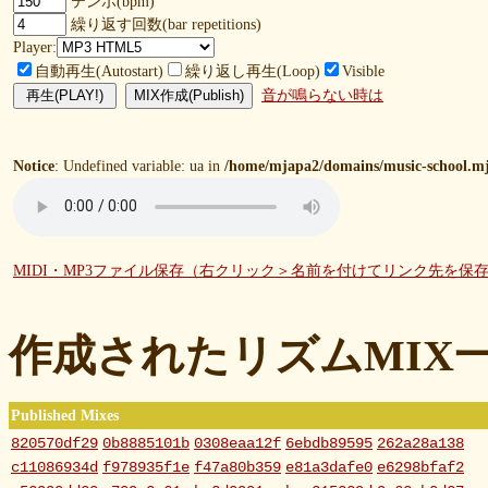
テンポ(bpm)
繰り返す回数(bar repetitions)
Player:
自動再生(Autostart)
繰り返し再生(Loop)
Visible
音が鳴らない時は
Notice
: Undefined variable: ua in
/home/mjapa2/domains/music-school.mj
MIDI・MP3ファイル保存（右クリック＞名前を付けてリンク先を保
作成されたリズムMIX
Published Mixes
820570df29
0b8885101b
0308eaa12f
6ebdb89595
262a28a138
c11086934d
f978935f1e
f47a80b359
e81a3dafe0
e6298bfaf2