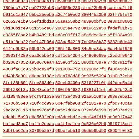
e52990dd20
c709c3a61a
be3d0901ec
bca315329d
9a63cb0d27
789bec7c77
ea97728ab3
da6955d233
cfee22b5b5
caefec2ff6
b911d1a647
b5bc2beeb5
a2c7450e62
880445a3b9
62ff75fef0
626527e1b9
55ef1dbd13
55a9a558b2
483a00bf52
3e3d1d8602
3b130b1ce9
311556ce67
28825ae792
0a19612e50
fadef01b71
c9365f3aa2
b4b04891bd
ad3e09ff17
a8a8dee0ec
a5f1324a99
a51bf8ea22
9c9f47b064
803aa542f8
7ce05e8b37
6382c6de43
6141e9b32b
59b942cc09
485f46a800
34c5ee3dac
0da4ddf528
f0903f4289
daa3dbbb46
cdf1db42b4
c44868669e
c25ddf9642
b020827352
a958670ea4
a15e63f521
880d17887e
77dc7912fe
4000fa81c9
25b0ce24f8
2010034792
182908c7f1
f486416b72
dd49b5a901
d6eaa0198c
b9aa763d3f
9c935c5094
91b0a72cbd
8fef38b601
8fee863d0a
80eeb3430a
5316227f0f
442dec5a4d
269f286f3c
10d43cdb42
f90f954682
f6881d11ef
e6c32b42a0
a4188483ee
9fcf9f1b3e
9aff2e409d
92aa5169fa
898e7eba1c
71706b56e0
710f4cd996
60e7fab908
2fc2817e70
2fbd748ca9
2bc2c23116
18ae976a5f
0a5c7d06ca
072e6fe598
019f37ed23
ddabb15a90
d6a569fc0b
cd3dccbd2e
caaf4dfd18
bc9d917a42
bafcad3ed7
baf1c2deac
aa4f1ea1ee
9e536e62b6
9519718cc1
8dbfbb62db
80769b257d
66befeb510
65d559bd93
38604f0f30
2c7c77c0e3
1d7df4821b
eb3fa731cd
ca1398119b
c8cb07711a