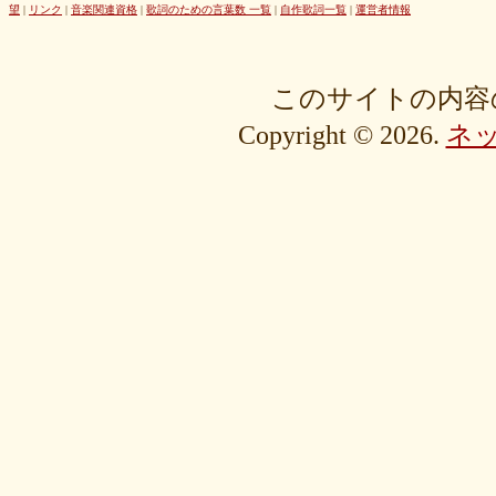
42cb27f1d3
0f4040bbb4
04cf47f62f
df03296293
c36fe2da58
望
|
リンク
|
音楽関連資格
|
歌詞のための言葉数 一覧
|
自作歌詞一覧
|
運営者情報
c3480e1459
bf22798100
b8bf8db0a1
94ec67beb2
7c0e41411e
675194818b
406ca09894
28a161410e
1b26c7bbdf
105e2c2047
e7a96595b3
d635518744
c434a34b3f
b915735725
b52c835867
このサイトの内容
9fc634585a
9a33ee4889
95a3a74b31
94a7f22cb0
7db412d099
Copyright © 2026.
ネ
76379527b6
7407223880
72234b8d1a
228bfbe0f8
0d7d3b584e
0816a7c984
06c2b8a602
fa20e59202
cc8c7f67ed
c689e48133
c2b15d69df
b48faa67fe
b0b3ab756f
98a4479ea0
905d4b4dad
8970dbabef
64002b0048
56e6efc5a8
568c92c9da
4fb9f06b77
381a65ffd9
1c76519672
fa6f13ec69
e92ac18f7b
e1e87e5623
d1498da0fa
cebe9a83e2
a7864853c3
88603b00e3
83bfcceb4e
637e24eddc
18d3243bd9
ebcf32ddfd
aa46363b7b
9ee57c465f
766e9152ea
4558af5ef1
204b35c644
0111ac8c15
fd334bd5c9
da081bcc1f
c58c0a008b
bf5093f77a
bac9bd4851
ad2806b7b3
ab3c34ad47
827fe8cc46
766505d0bf
6bc1611865
6a049e9542
690c9132d4
63e515cfed
552c7a77f9
3ecbd9b416
34c7d3ddac
2aa2eb5df5
f0d4825b88
edd57f0f87
d82a80f1c0
cb54897b8c
bf256441ee
a2eb7bacaf
9eb29032fd
8576e1531f
83c35ef2f9
8195f4ab6a
7d77b375b4
72b488f5e7
4f6c10f665
35e3508e40
33f871e6a2
16192d99b8
092ef9d556
0479619de1
fcf11134da