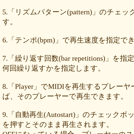
549cd673c1
46826ddb7d
1f3db7da4f
f7f3aaefdc
d492166dd6
c03ee6ed7d
b6644f8493
9cbe0408c7
84b5762063
62a6327de0
5.「リズムパターン(pattern)」の
628225f82f
52edae9aa8
18f5335287
1268752f8b
07c8575aba
す。
d9a6669c89
c7bdea50cf
b0028a39c5
a18acc69c9
a0d1cb27ad
89e6983403
8533fa9130
781846e9cb
6b9f362c23
4e887b24b9
3ead6ea83a
08f33c49f1
f03e2db100
e9d79dc0cc
d10d20337c
6.「テンポ(bpm)」で再生速度を指定でき
bc4e86d124
a86454d5af
a21fbd24dc
8ea728273f
77fab01bea
73468471cf
086bf9fcae
f839ea6eb8
f59ab6f876
d4f92dc6f9
c81b0593c1
bc301c5458
b9b05c1c30
b77b06e8c8
b6c669ff01
7.「繰り返す回数(bar repetitio
96e88e2e7c
73522421d7
542712bc73
525a28a776
4086a90e60
何回繰り返すかを指定します。
0823766053
ff7e40cee8
c883974f52
b0b41f52fa
96116e3c1b
87fe98e89a
8247dd5d17
7c7c130e4a
7518e463a7
56dc16e387
51b2dae66f
3e795bcaec
010563934b
f49c4744b8
e5442af73b
8.「Player」でMIDIを再生する
dfc745d5b5
d0cad829d6
c6b827ad20
c3e63aff18
b656d3e82d
ad6f7dcfc9
ac69c327de
a7f6790d33
a64b08cffb
a30f12f95e
ば、そのプレーヤーで再生できます。
7b05f8138c
78e8adf757
74d31e65fd
66e2116aa7
61d4328ed8
4398a04500
15ad0d5259
e3c007bff4
de7baa6c15
dc7d006232
9.「自動再生(Autostart)」のチェッ
d9dd0eed7c
cced980bc0
b819610aad
8a1c0c81c0
7cf839275e
74873024c5
71e43fd74b
686dea5b28
5fec00f440
22da2c0e9d
を押すとそのまま再生されます。
0aa68fdc23
0a6164721d
daf1370064
d5ee40fc36
ce89d42943
c90746f212
a931ac536a
97e8004df8
91c7ed5598
6ccae8b4c8