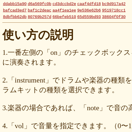
ddabb15a90
d6a569fc0b
cd3dccbd2e
caaf4dfd18
bc9d917a42
bafcad3ed7
baf1c2deac
aa4f1ea1ee
9e536e62b6
9519718cc1
8dbfbb62db
80769b257d
66befeb510
65d559bd93
38604f0f30
2c7c77c0e3
1d7df4821b
eb3fa731cd
ca1398119b
c8cb07711a
ba23f8e41e
af4394c99f
6d38537a62
620015f88b
42a29f8e54
使い方の説明
0ec360312d
faa9413074
edf12ab6c3
dee16d27c4
b5b6539562
9fcce57df6
8b24beae51
89d4f1bbdd
856c39952d
8288cef79d
4c796286c6
340ad882e1
1568abddff
0de2e30836
02998e587d
1.一番左側の「on」のチェックボック
d5377cd92c
d0dd3cb603
c59ba222c9
b8ad097d47
9f659fd909
に演奏されます。
9ef6ebcac2
99ce8a767d
924d9cb69e
924420a7a3
90274bff4e
7c5e32d3ed
6e70005023
6b6957415e
5e80ad5293
5095988ef6
4b7930b4d0
2038b53613
1ec36c4061
e46b239a6b
db1c936d78
2.「instrument」でドラムや楽器の種
d8e87cf486
d836b49a9d
d76a3e8c23
b9fed15d2b
b38ab1d1b8
ab588df87c
a4e75e4c92
a204a61a9b
a08fde1570
a01087c2be
ラムキットの種類を選択できます。
83d205db59
8058ee16b9
6709558878
49f63675b9
15ebcaa807
f447739453
f1c0d3dc34
da42cb1955
c62458f813
b37a74366d
3.楽器の場合であれば、「note」で音
b2fa6b2e85
b0ebace0d4
aa7f949dad
a558c898d9
6c1bd04085
4cdc426d81
3cd561418e
1182b99ba6
00e292a1f5
e186dc0158
d654560420
c7b6a2d824
c2d4263ad3
b6a3ebae49
a1d5a5a815
4.「vol」で音量を指定できます。（0〜1
8e583fa566
7ad1494187
730004aebd
6885987d16
65cfc3bafc