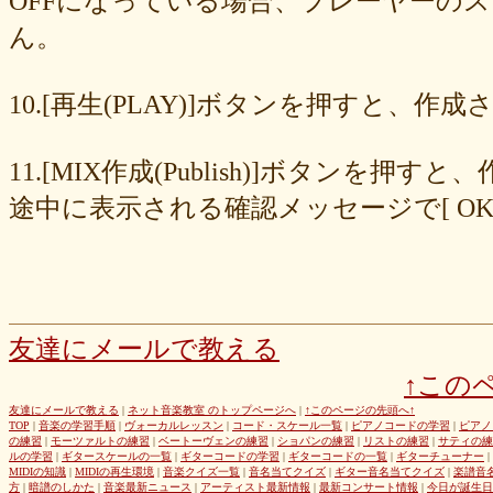
OFFになっている場合、プレーヤーの
677439c6fd
563e6c698d
446eac72db
226c3f614f
213395174a
ん。
19020e22e4
0c727ebe85
0856871099
eb982325ec
e9cbf25271
b9d1d00184
b8045b96ff
a321d82208
a2a831ffc6
9a9bb290cf
8cc6216226
859558fa7b
6d6b2688e7
6c20b0ea3b
6c17d59fb6
10.[再生(PLAY)]ボタンを押すと、
680392e3ca
67efe92fc1
424d8f7433
31dcb76251
f39402e7af
e8249017d4
e61e37969b
dad2acfe86
d65d23faa5
c971c479a3
11.[MIX作成(Publish)]ボタン
b8c89e652c
a049cc5cb0
9549b74be6
9464a5a754
75bc5fddef
72327b81ad
64766afcb0
5982faf785
37b81fb37a
2626069af6
途中に表示される確認メッセージで[ O
163476afd5
ff11537725
e56596ec21
d07f6cc27f
bc31193a8e
b79e0a5a4a
99b9b052b9
8987ee54c7
7f346ddcae
763b797cad
69ea046f5f
66b9ebbc79
6166771447
5fed773abd
52efdfc022
29a19c444a
23eaa364d1
1e8ba00bed
cf0487c553
b0e896a527
6e4bf24d1f
6219e85d0b
54b712bc18
3b63acaeed
dda20b294f
d538875846
bc97ffa855
a92c82a9b9
a87040e19c
a5c7798f47
友達にメールで教える
8d0b76a51f
82cd07e425
6e992b6590
6ba2b88ccf
68bb537805
↑この
463602b28b
26f9005f27
26e2f19a95
143f1b41c9
f4bf1a464f
e9191eb03d
caa6d4fba0
c9cc389c55
a8efcaad6c
87d3fa1850
友達にメールで教える
|
ネット音楽教室 のトップページへ
|
↑このページの先頭へ↑
TOP
|
音楽の学習手順
|
ヴォーカルレッスン
|
コード・スケール一覧
|
ピアノコードの学習
|
ピアノ
822c8a2221
6c9555584d
690bfb6814
64c135d1a2
402acec68f
の練習
|
モーツァルトの練習
|
ベートーヴェンの練習
|
ショパンの練習
|
リストの練習
|
サティの練
3365c53218
1f25023966
1399a07846
f964840e51
e9a7a614e7
ルの学習
|
ギタースケールの一覧
|
ギターコードの学習
|
ギターコードの一覧
|
ギターチューナー
|
MIDIの知識
|
MIDIの再生環境
|
音楽クイズ一覧
|
音名当てクイズ
|
ギター音名当てクイズ
|
楽譜音
c88b4e964f
b8da4c2285
b270827c51
8ebdef9f49
6e4d158010
方
|
暗譜のしかた
|
音楽最新ニュース
|
アーティスト最新情報
|
最新コンサート情報
|
今日が誕生日