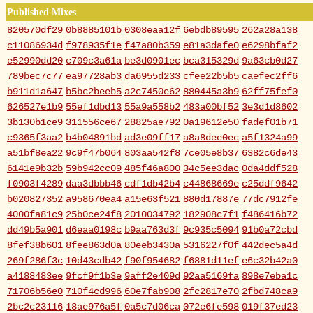
Published Mixes
820570df29
0b8885101b
0308eaa12f
6ebdb89595
262a28a138
c11086934d
f978935f1e
f47a80b359
e81a3dafe0
e6298bfaf2
e52990dd20
c709c3a61a
be3d0901ec
bca315329d
9a63cb0d27
789bec7c77
ea97728ab3
da6955d233
cfee22b5b5
caefec2ff6
b911d1a647
b5bc2beeb5
a2c7450e62
880445a3b9
62ff75fef0
626527e1b9
55ef1dbd13
55a9a558b2
483a00bf52
3e3d1d8602
3b130b1ce9
311556ce67
28825ae792
0a19612e50
fadef01b71
c9365f3aa2
b4b04891bd
ad3e09ff17
a8a8dee0ec
a5f1324a99
a51bf8ea22
9c9f47b064
803aa542f8
7ce05e8b37
6382c6de43
6141e9b32b
59b942cc09
485f46a800
34c5ee3dac
0da4ddf528
f0903f4289
daa3dbbb46
cdf1db42b4
c44868669e
c25ddf9642
b020827352
a958670ea4
a15e63f521
880d17887e
77dc7912fe
4000fa81c9
25b0ce24f8
2010034792
182908c7f1
f486416b72
dd49b5a901
d6eaa0198c
b9aa763d3f
9c935c5094
91b0a72cbd
8fef38b601
8fee863d0a
80eeb3430a
5316227f0f
442dec5a4d
269f286f3c
10d43cdb42
f90f954682
f6881d11ef
e6c32b42a0
a4188483ee
9fcf9f1b3e
9aff2e409d
92aa5169fa
898e7eba1c
71706b56e0
710f4cd996
60e7fab908
2fc2817e70
2fbd748ca9
2bc2c23116
18ae976a5f
0a5c7d06ca
072e6fe598
019f37ed23