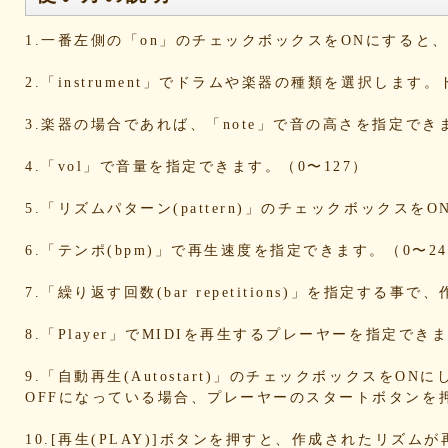
d6a569fc0b
cd3dccbd2e
caaf4dfd18
bc9d917a
bafcad3ed7
baf1c2deac
aa4f1ea1ee
9e536e62
1.一番左側の「on」のチェックボックスをONにする
9519718cc1
8dbfbb62db
80769b257d
66befeb5
65d559bd93
38604f0f30
2c7c77c0e3
1d7df482
2.「instrument」でドラムや楽器の種類を選択します
eb3fa731cd
ca1398119b
c8cb07711a
ba23f8e4
af4394c99f
6d38537a62
620015f88b
42a29f8e
3.楽器の場合であれば、「note」で音の高さを指定でき
0ec360312d
faa9413074
edf12ab6c3
dee16d27
b5b6539562
9fcce57df6
8b24beae51
89d4f1bb
4.「vol」で音量を指定できます。（0〜127）
856c39952d
8288cef79d
4c796286c6
340ad882
1568abddff
0de2e30836
02998e587d
d5377cd9
5.「リズムパターン(pattern)」のチェックボックス
d0dd3cb603
c59ba222c9
b8ad097d47
9f659fd9
9ef6ebcac2
99ce8a767d
924d9cb69e
924420a7
6.「テンポ(bpm)」で再生速度を指定できます。（0〜24
90274bff4e
7c5e32d3ed
6e70005023
6b695741
5e80ad5293
5095988ef6
4b7930b4d0
2038b536
7.「繰り返す回数(bar repetitions)」を指定
1ec36c4061
e46b239a6b
db1c936d78
d8e87cf4
d836b49a9d
d76a3e8c23
b9fed15d2b
b38ab1d1
8.「Player」でMIDIを再生するプレーヤーを指定
ab588df87c
a4e75e4c92
a204a61a9b
a08fde15
a01087c2be
83d205db59
8058ee16b9
67095588
9.「自動再生(Autostart)」のチェックボックスをO
OFFになっている場合、プレーヤーのスタートボタンを
49f63675b9
15ebcaa807
f447739453
f1c0d3dc
da42cb1955
c62458f813
b37a74366d
b2fa6b2e
10.[再生(PLAY)]ボタンを押すと、作成されたリズム
b0ebace0d4
aa7f949dad
a558c898d9
6c1bd040