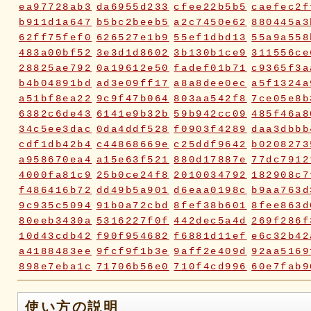
ea97728ab3
da6955d233
cfee22b5b5
caefec2f
b911d1a647
b5bc2beeb5
a2c7450e62
880445a3
62ff75fef0
626527e1b9
55ef1dbd13
55a9a558
483a00bf52
3e3d1d8602
3b130b1ce9
311556ce
28825ae792
0a19612e50
fadef01b71
c9365f3a
b4b04891bd
ad3e09ff17
a8a8dee0ec
a5f1324a
a51bf8ea22
9c9f47b064
803aa542f8
7ce05e8b
6382c6de43
6141e9b32b
59b942cc09
485f46a8
34c5ee3dac
0da4ddf528
f0903f4289
daa3dbbb
cdf1db42b4
c44868669e
c25ddf9642
b0208273
a958670ea4
a15e63f521
880d17887e
77dc7912
4000fa81c9
25b0ce24f8
2010034792
182908c7
f486416b72
dd49b5a901
d6eaa0198c
b9aa763d
9c935c5094
91b0a72cbd
8fef38b601
8fee863d
80eeb3430a
5316227f0f
442dec5a4d
269f286f
10d43cdb42
f90f954682
f6881d11ef
e6c32b42
a4188483ee
9fcf9f1b3e
9aff2e409d
92aa5169
898e7eba1c
71706b56e0
710f4cd996
60e7fab9
2fc2817e70
2fbd748ca9
2bc2c23116
18ae976a
0a5c7d06ca
072e6fe598
019f37ed23
ddabb15a
使い方の説明