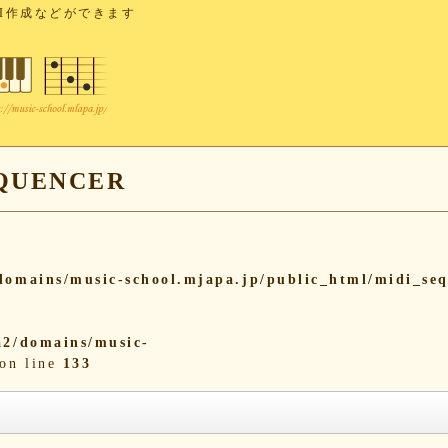
I作成などができます
UENCER
omains/music-school.mjapa.jp/public_html/midi_se
2/domains/music-
on line
133