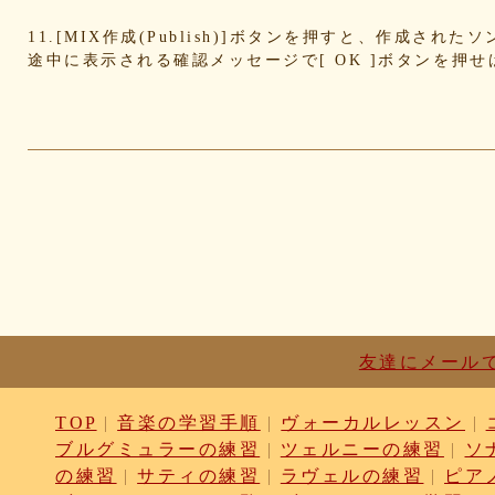
4cdc426d81
3cd561418e
1182b99ba6
00e292a1
11.[MIX作成(Publish)]ボタンを押すと、作成さ
e186dc0158
d654560420
c7b6a2d824
c2d4263a
途中に表示される確認メッセージで[ OK ]ボタンを押
b6a3ebae49
a1d5a5a815
8e583fa566
7ad14941
730004aebd
6885987d16
65cfc3bafc
549cd673
46826ddb7d
1f3db7da4f
f7f3aaefdc
d492166d
c03ee6ed7d
b6644f8493
9cbe0408c7
84b57620
62a6327de0
628225f82f
52edae9aa8
18f53352
1268752f8b
07c8575aba
d9a6669c89
c7bdea50
b0028a39c5
a18acc69c9
a0d1cb27ad
89e69834
8533fa9130
781846e9cb
6b9f362c23
4e887b24
3ead6ea83a
08f33c49f1
f03e2db100
e9d79dc0
d10d20337c
bc4e86d124
a86454d5af
a21fbd24
8ea728273f
77fab01bea
73468471cf
086bf9fc
f839ea6eb8
f59ab6f876
d4f92dc6f9
c81b0593
bc301c5458
b9b05c1c30
b77b06e8c8
b6c669ff
友達にメール
96e88e2e7c
73522421d7
542712bc73
525a28a7
4086a90e60
0823766053
ff7e40cee8
c883974f
TOP
|
音楽の学習手順
|
ヴォーカルレッスン
|
b0b41f52fa
96116e3c1b
87fe98e89a
8247dd5d
ブルグミュラーの練習
|
ツェルニーの練習
|
ソ
7c7c130e4a
7518e463a7
56dc16e387
51b2dae6
の練習
|
サティの練習
|
ラヴェルの練習
|
ピア
3e795bcaec
010563934b
f49c4744b8
e5442af7