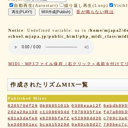
自動再生(Autostart)
繰り返し再生(Loop)
Visibl
音が鳴らない時は
Notice
: Undefined variable: ua in
/home/mjapa2/d
school.mjapa.jp/public_html/php_midi_class/mid
MIDI・MP3ファイル保存（右クリック＞名前を付けて
作成されたリズムMIX一覧
Published Mixes
820570df29
0b8885101b
0308eaa12f
6ebdb895
262a28a138
c11086934d
f978935f1e
f47a80b3
e81a3dafe0
e6298bfaf2
e52990dd20
c709c3a6
be3d0901ec
bca315329d
9a63cb0d27
789bec7c