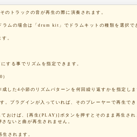
42
b6
と、そのトラックの音が再生の際に演奏されます。
10
1b
。ドラムの場合は「drum kit」でドラムキットの種類を選択
1e
54
ます。
c4
dd
e1
2c
をONにする事でリズムを指定できます。
09
a3
0）
5e
13
する事で、作成した4小節のリズムパターンを何回繰り返すかを指定し
86
b8
できます。プラグインが入っていれば、そのプレーヤーで再生で
70
78
Nにしておけば、[再生(PLAY)]ボタンを押すとそのまま再生さ
押さないと曲が再生されません。
34
85
が再生されます。
85