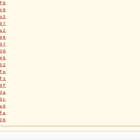
f6
b9
b2
67
a2
99
37
00
46
52
fe
f1
3f
0a
3c
a0
fa
08
5f
90