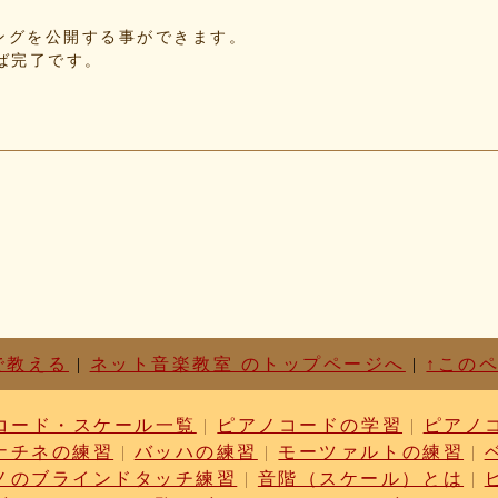
f5
れたソングを公開する事ができます。
d3
せば完了です。
87
c1
d6
63
87
cf
03
b9
cc
dc
ae
c1
01
で教える
|
ネット音楽教室 のトップページへ
|
↑この
76
52
コード・スケール一覧
|
ピアノコードの学習
|
ピアノ
17
ナチネの練習
|
バッハの練習
|
モーツァルトの練習
|
6f
ノのブラインドタッチ練習
|
音階（スケール）とは
|
3b