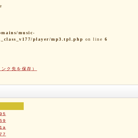
e
omains/music-
i_class_v177/player/mp3.tpl.php
on line
6
リンク先を保存）
95
59
1a
77