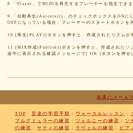
d836b49a9d
d76a3e8c23
b9fed15d2b
b38ab1d1
8.「Player」でMIDIを再生するプレーヤーを指定
ab588df87c
a4e75e4c92
a204a61a9b
a08fde15
a01087c2be
83d205db59
8058ee16b9
67095588
9.「自動再生(Autostart)」のチェックボックスをO
OFFになっている場合、プレーヤーのスタートボタンを
49f63675b9
15ebcaa807
f447739453
f1c0d3dc
da42cb1955
c62458f813
b37a74366d
b2fa6b2e
10.[再生(PLAY)]ボタンを押すと、作成されたリズム
b0ebace0d4
aa7f949dad
a558c898d9
6c1bd040
4cdc426d81
3cd561418e
1182b99ba6
00e292a1
11.[MIX作成(Publish)]ボタンを押すと、作成さ
e186dc0158
d654560420
c7b6a2d824
c2d4263a
途中に表示される確認メッセージで[ OK ]ボタンを押
b6a3ebae49
a1d5a5a815
8e583fa566
7ad14941
730004aebd
6885987d16
65cfc3bafc
549cd673
46826ddb7d
1f3db7da4f
f7f3aaefdc
d492166d
c03ee6ed7d
b6644f8493
9cbe0408c7
84b57620
62a6327de0
628225f82f
52edae9aa8
18f53352
1268752f8b
07c8575aba
d9a6669c89
c7bdea50
b0028a39c5
a18acc69c9
a0d1cb27ad
89e69834
友達にメール
8533fa9130
781846e9cb
6b9f362c23
4e887b24
3ead6ea83a
08f33c49f1
f03e2db100
e9d79dc0
TOP
|
音楽の学習手順
|
ヴォーカルレッスン
|
d10d20337c
bc4e86d124
a86454d5af
a21fbd24
ブルグミュラーの練習
|
ツェルニーの練習
|
ソ
8ea728273f
77fab01bea
73468471cf
086bf9fc
f839ea6eb8
f59ab6f876
d4f92dc6f9
c81b0593
の練習
|
サティの練習
|
ラヴェルの練習
|
ピア