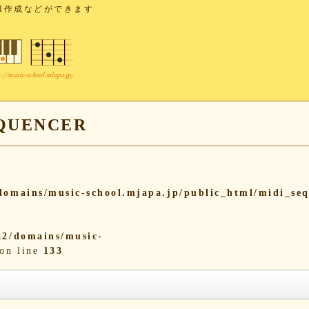
I作成などができます
UENCER
omains/music-school.mjapa.jp/public_html/midi_se
2/domains/music-
on line
133