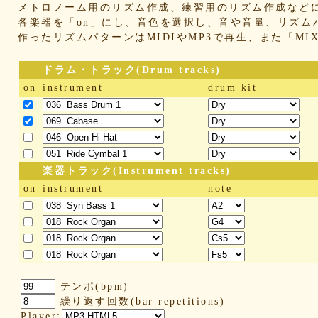
メトロノーム用のリズム作成、練習用のリズム作成など
各楽器を「on」にし、音色を選択し、音や音量、リズム
作ったリズムパターンはMIDIやMP3で再生、また「M
ドラム・トラック(Drum tracks)
on
instrument
drum kit
楽器トラック(Instrument tracks)
on
instrument
note
テンポ(bpm)
繰り返す回数(bar repetitions)
Player: