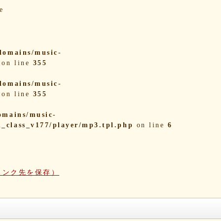
e
domains/music-
on line
355
domains/music-
on line
355
omains/music-
i_class_v177/player/mp3.tpl.php
on line
6
リンク先を保存）