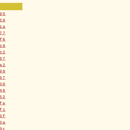
95
59
1a
77
f6
b9
b2
67
a2
99
37
00
46
52
fe
f1
3f
0a
3c