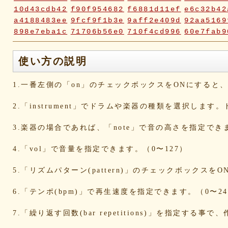
10d43cdb42
f90f954682
f6881d11ef
e6c32b42
a4188483ee
9fcf9f1b3e
9aff2e409d
92aa5169
898e7eba1c
71706b56e0
710f4cd996
60e7fab9
2fc2817e70
2fbd748ca9
2bc2c23116
18ae976a
0a5c7d06ca
072e6fe598
019f37ed23
ddabb15a
使い方の説明
d6a569fc0b
cd3dccbd2e
caaf4dfd18
bc9d917a
bafcad3ed7
baf1c2deac
aa4f1ea1ee
9e536e62
1.一番左側の「on」のチェックボックスをONにする
9519718cc1
8dbfbb62db
80769b257d
66befeb5
65d559bd93
38604f0f30
2c7c77c0e3
1d7df482
2.「instrument」でドラムや楽器の種類を選択します
eb3fa731cd
ca1398119b
c8cb07711a
ba23f8e4
af4394c99f
6d38537a62
620015f88b
42a29f8e
3.楽器の場合であれば、「note」で音の高さを指定でき
0ec360312d
faa9413074
edf12ab6c3
dee16d27
b5b6539562
9fcce57df6
8b24beae51
89d4f1bb
4.「vol」で音量を指定できます。（0〜127）
856c39952d
8288cef79d
4c796286c6
340ad882
1568abddff
0de2e30836
02998e587d
d5377cd9
5.「リズムパターン(pattern)」のチェックボックス
d0dd3cb603
c59ba222c9
b8ad097d47
9f659fd9
9ef6ebcac2
99ce8a767d
924d9cb69e
924420a7
6.「テンポ(bpm)」で再生速度を指定できます。（0〜24
90274bff4e
7c5e32d3ed
6e70005023
6b695741
5e80ad5293
5095988ef6
4b7930b4d0
2038b536
7.「繰り返す回数(bar repetitions)」を指定
1ec36c4061
e46b239a6b
db1c936d78
d8e87cf4