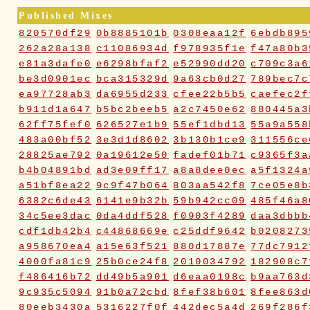
Published Mixes
820570df29
0b8885101b
0308eaa12f
6ebdb895
262a28a138
c11086934d
f978935f1e
f47a80b3
e81a3dafe0
e6298bfaf2
e52990dd20
c709c3a6
be3d0901ec
bca315329d
9a63cb0d27
789bec7c
ea97728ab3
da6955d233
cfee22b5b5
caefec2f
b911d1a647
b5bc2beeb5
a2c7450e62
880445a3
62ff75fef0
626527e1b9
55ef1dbd13
55a9a558
483a00bf52
3e3d1d8602
3b130b1ce9
311556ce
28825ae792
0a19612e50
fadef01b71
c9365f3a
b4b04891bd
ad3e09ff17
a8a8dee0ec
a5f1324a
a51bf8ea22
9c9f47b064
803aa542f8
7ce05e8b
6382c6de43
6141e9b32b
59b942cc09
485f46a8
34c5ee3dac
0da4ddf528
f0903f4289
daa3dbbb
cdf1db42b4
c44868669e
c25ddf9642
b0208273
a958670ea4
a15e63f521
880d17887e
77dc7912
4000fa81c9
25b0ce24f8
2010034792
182908c7
f486416b72
dd49b5a901
d6eaa0198c
b9aa763d
9c935c5094
91b0a72cbd
8fef38b601
8fee863d
80eeb3430a
5316227f0f
442dec5a4d
269f286f