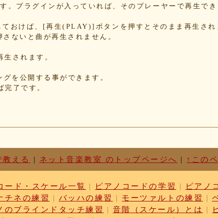
b8
できます。プラグインが入っていれば、そのプレーヤーで再生で
70
78
Nにしておけば、[再生(PLAY)]ボタンを押すとそのまま再生さ
押さないと曲が再生されません。
34
85
が再生されます。
85
f5
れたソングを公開する事ができます。
d3
せば完了です。
87
c1
d6
63
87
cf
03
で教える
|
ネット音楽教室 のトップページへ
|
↑この
b9
cc
コード・スケール一覧
|
ピアノコードの学習
|
ピアノ
dc
ナチネの練習
|
バッハの練習
|
モーツァルトの練習
|
ae
c1
ノのブラインドタッチ練習
|
音階（スケール）とは
|