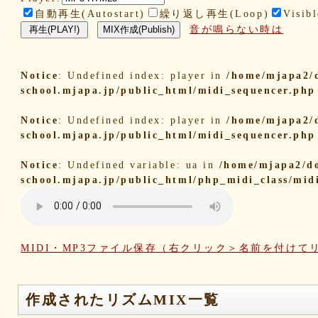
自動再生(Autostart)
繰り返し再生(Loop)
Visibl
音が鳴らない時は
Notice
: Undefined index: player in
/home/mjapa2/
school.mjapa.jp/public_html/midi_sequencer.php
Notice
: Undefined index: player in
/home/mjapa2/
school.mjapa.jp/public_html/midi_sequencer.php
Notice
: Undefined variable: ua in
/home/mjapa2/d
school.mjapa.jp/public_html/php_midi_class/mid
MIDI・MP3ファイル保存（右クリック＞名前を付けて
作成されたリズムMIX一覧