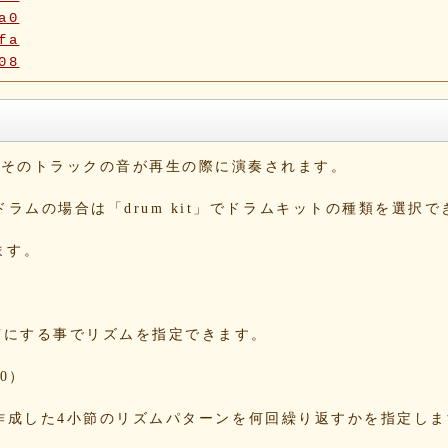
a0
fa
08
5f
90
42
b6
と、そのトラックの音が再生の際に演奏されます。
10
1b
。ドラムの場合は「drum kit」でドラムキットの種類を選択
1e
54
ます。
c4
dd
e1
2c
をONにする事でリズムを指定できます。
09
a3
0）
5e
13
する事で、作成した4小節のリズムパターンを何回繰り返すかを指定し
86