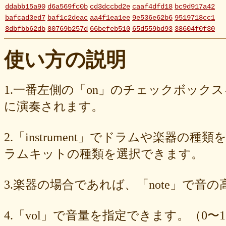
ddabb15a90
d6a569fc0b
cd3dccbd2e
caaf4dfd18
bc9d917a42
bafcad3ed7
baf1c2deac
aa4f1ea1ee
9e536e62b6
9519718cc1
8dbfbb62db
80769b257d
66befeb510
65d559bd93
38604f0f30
2c7c77c0e3
1d7df4821b
eb3fa731cd
ca1398119b
c8cb07711a
ba23f8e41e
af4394c99f
6d38537a62
620015f88b
42a29f8e54
使い方の説明
0ec360312d
faa9413074
edf12ab6c3
dee16d27c4
b5b6539562
9fcce57df6
8b24beae51
89d4f1bbdd
856c39952d
8288cef79d
4c796286c6
340ad882e1
1568abddff
0de2e30836
02998e587d
1.一番左側の「on」のチェックボック
d5377cd92c
d0dd3cb603
c59ba222c9
b8ad097d47
9f659fd909
に演奏されます。
9ef6ebcac2
99ce8a767d
924d9cb69e
924420a7a3
90274bff4e
7c5e32d3ed
6e70005023
6b6957415e
5e80ad5293
5095988ef6
4b7930b4d0
2038b53613
1ec36c4061
e46b239a6b
db1c936d78
2.「instrument」でドラムや楽器の種
d8e87cf486
d836b49a9d
d76a3e8c23
b9fed15d2b
b38ab1d1b8
ab588df87c
a4e75e4c92
a204a61a9b
a08fde1570
a01087c2be
ラムキットの種類を選択できます。
83d205db59
8058ee16b9
6709558878
49f63675b9
15ebcaa807
f447739453
f1c0d3dc34
da42cb1955
c62458f813
b37a74366d
3.楽器の場合であれば、「note」で音
b2fa6b2e85
b0ebace0d4
aa7f949dad
a558c898d9
6c1bd04085
4cdc426d81
3cd561418e
1182b99ba6
00e292a1f5
e186dc0158
d654560420
c7b6a2d824
c2d4263ad3
b6a3ebae49
a1d5a5a815
4.「vol」で音量を指定できます。（0〜1
8e583fa566
7ad1494187
730004aebd
6885987d16
65cfc3bafc