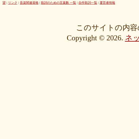
42cb27f1d3
0f4040bbb4
04cf47f62f
df03296293
c36fe2da58
望
|
リンク
|
音楽関連資格
|
歌詞のための言葉数 一覧
|
自作歌詞一覧
|
運営者情報
c3480e1459
bf22798100
b8bf8db0a1
94ec67beb2
7c0e41411e
675194818b
406ca09894
28a161410e
1b26c7bbdf
105e2c2047
e7a96595b3
d635518744
c434a34b3f
b915735725
b52c835867
このサイトの内容
9fc634585a
9a33ee4889
95a3a74b31
94a7f22cb0
7db412d099
Copyright © 2026.
ネ
76379527b6
7407223880
72234b8d1a
228bfbe0f8
0d7d3b584e
0816a7c984
06c2b8a602
fa20e59202
cc8c7f67ed
c689e48133
c2b15d69df
b48faa67fe
b0b3ab756f
98a4479ea0
905d4b4dad
8970dbabef
64002b0048
56e6efc5a8
568c92c9da
4fb9f06b77
381a65ffd9
1c76519672
fa6f13ec69
e92ac18f7b
e1e87e5623
d1498da0fa
cebe9a83e2
a7864853c3
88603b00e3
83bfcceb4e
637e24eddc
18d3243bd9
ebcf32ddfd
aa46363b7b
9ee57c465f
766e9152ea
4558af5ef1
204b35c644
0111ac8c15
fd334bd5c9
da081bcc1f
c58c0a008b
bf5093f77a
bac9bd4851
ad2806b7b3
ab3c34ad47
827fe8cc46
766505d0bf
6bc1611865
6a049e9542
690c9132d4
63e515cfed
552c7a77f9
3ecbd9b416
34c7d3ddac
2aa2eb5df5
f0d4825b88
edd57f0f87
d82a80f1c0
cb54897b8c
bf256441ee
a2eb7bacaf
9eb29032fd
8576e1531f
83c35ef2f9
8195f4ab6a
7d77b375b4
72b488f5e7
4f6c10f665
35e3508e40
33f871e6a2
16192d99b8
092ef9d556
0479619de1
fcf11134da