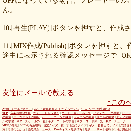
OFFになっている場合、プレーヤーの
677439c6fd
563e6c698d
446eac72db
226c3f614f
213395174a
ん。
19020e22e4
0c727ebe85
0856871099
eb982325ec
e9cbf25271
b9d1d00184
b8045b96ff
a321d82208
a2a831ffc6
9a9bb290cf
8cc6216226
859558fa7b
6d6b2688e7
6c20b0ea3b
6c17d59fb6
10.[再生(PLAY)]ボタンを押すと、
680392e3ca
67efe92fc1
424d8f7433
31dcb76251
f39402e7af
e8249017d4
e61e37969b
dad2acfe86
d65d23faa5
c971c479a3
11.[MIX作成(Publish)]ボタン
b8c89e652c
a049cc5cb0
9549b74be6
9464a5a754
75bc5fddef
72327b81ad
64766afcb0
5982faf785
37b81fb37a
2626069af6
途中に表示される確認メッセージで[ O
163476afd5
ff11537725
e56596ec21
d07f6cc27f
bc31193a8e
b79e0a5a4a
99b9b052b9
8987ee54c7
7f346ddcae
763b797cad
69ea046f5f
66b9ebbc79
6166771447
5fed773abd
52efdfc022
29a19c444a
23eaa364d1
1e8ba00bed
cf0487c553
b0e896a527
6e4bf24d1f
6219e85d0b
54b712bc18
3b63acaeed
dda20b294f
d538875846
bc97ffa855
a92c82a9b9
a87040e19c
a5c7798f47
友達にメールで教える
8d0b76a51f
82cd07e425
6e992b6590
6ba2b88ccf
68bb537805
↑この
463602b28b
26f9005f27
26e2f19a95
143f1b41c9
f4bf1a464f
e9191eb03d
caa6d4fba0
c9cc389c55
a8efcaad6c
87d3fa1850
友達にメールで教える
|
ネット音楽教室 のトップページへ
|
↑このページの先頭へ↑
TOP
|
音楽の学習手順
|
ヴォーカルレッスン
|
コード・スケール一覧
|
ピアノコードの学習
|
ピアノ
822c8a2221
6c9555584d
690bfb6814
64c135d1a2
402acec68f
の練習
|
モーツァルトの練習
|
ベートーヴェンの練習
|
ショパンの練習
|
リストの練習
|
サティの練
3365c53218
1f25023966
1399a07846
f964840e51
e9a7a614e7
ルの学習
|
ギタースケールの一覧
|
ギターコードの学習
|
ギターコードの一覧
|
ギターチューナー
|
MIDIの知識
|
MIDIの再生環境
|
音楽クイズ一覧
|
音名当てクイズ
|
ギター音名当てクイズ
|
楽譜音
c88b4e964f
b8da4c2285
b270827c51
8ebdef9f49
6e4d158010
方
|
暗譜のしかた
|
音楽最新ニュース
|
アーティスト最新情報
|
最新コンサート情報
|
今日が誕生日