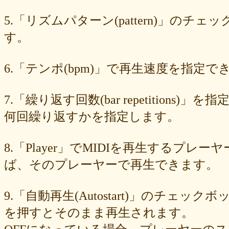
549cd673c1
46826ddb7d
1f3db7da4f
f7f3aaefdc
d492166dd6
c03ee6ed7d
b6644f8493
9cbe0408c7
84b5762063
62a6327de0
5.「リズムパターン(pattern)」の
628225f82f
52edae9aa8
18f5335287
1268752f8b
07c8575aba
す。
d9a6669c89
c7bdea50cf
b0028a39c5
a18acc69c9
a0d1cb27ad
89e6983403
8533fa9130
781846e9cb
6b9f362c23
4e887b24b9
3ead6ea83a
08f33c49f1
f03e2db100
e9d79dc0cc
d10d20337c
6.「テンポ(bpm)」で再生速度を指定でき
bc4e86d124
a86454d5af
a21fbd24dc
8ea728273f
77fab01bea
73468471cf
086bf9fcae
f839ea6eb8
f59ab6f876
d4f92dc6f9
c81b0593c1
bc301c5458
b9b05c1c30
b77b06e8c8
b6c669ff01
7.「繰り返す回数(bar repetitio
96e88e2e7c
73522421d7
542712bc73
525a28a776
4086a90e60
何回繰り返すかを指定します。
0823766053
ff7e40cee8
c883974f52
b0b41f52fa
96116e3c1b
87fe98e89a
8247dd5d17
7c7c130e4a
7518e463a7
56dc16e387
51b2dae66f
3e795bcaec
010563934b
f49c4744b8
e5442af73b
8.「Player」でMIDIを再生する
dfc745d5b5
d0cad829d6
c6b827ad20
c3e63aff18
b656d3e82d
ad6f7dcfc9
ac69c327de
a7f6790d33
a64b08cffb
a30f12f95e
ば、そのプレーヤーで再生できます。
7b05f8138c
78e8adf757
74d31e65fd
66e2116aa7
61d4328ed8
4398a04500
15ad0d5259
e3c007bff4
de7baa6c15
dc7d006232
9.「自動再生(Autostart)」のチェッ
d9dd0eed7c
cced980bc0
b819610aad
8a1c0c81c0
7cf839275e
74873024c5
71e43fd74b
686dea5b28
5fec00f440
22da2c0e9d
を押すとそのまま再生されます。
0aa68fdc23
0a6164721d
daf1370064
d5ee40fc36
ce89d42943
c90746f212
a931ac536a
97e8004df8
91c7ed5598
6ccae8b4c8