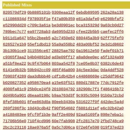
Published Mixes
820570df29
0b8885101b
0308eaa12f
6ebdb89595
262a28a138
c11086934d
f978935f1e
f47a80b359
e81a3dafe0
e6298bfaf2
e52990dd20
c709c3a61a
be3d0901ec
bca315329d
9a63cb0d27
789bec7c77
ea97728ab3
da6955d233
cfee22b5b5
caefec2ff6
b911d1a647
b5bc2beeb5
a2c7450e62
880445a3b9
62ff75fef0
626527e1b9
55ef1dbd13
55a9a558b2
483a00bf52
3e3d1d8602
3b130b1ce9
311556ce67
28825ae792
0a19612e50
fadef01b71
c9365f3aa2
b4b04891bd
ad3e09ff17
a8a8dee0ec
a5f1324a99
a51bf8ea22
9c9f47b064
803aa542f8
7ce05e8b37
6382c6de43
6141e9b32b
59b942cc09
485f46a800
34c5ee3dac
0da4ddf528
f0903f4289
daa3dbbb46
cdf1db42b4
c44868669e
c25ddf9642
b020827352
a958670ea4
a15e63f521
880d17887e
77dc7912fe
4000fa81c9
25b0ce24f8
2010034792
182908c7f1
f486416b72
dd49b5a901
d6eaa0198c
b9aa763d3f
9c935c5094
91b0a72cbd
8fef38b601
8fee863d0a
80eeb3430a
5316227f0f
442dec5a4d
269f286f3c
10d43cdb42
f90f954682
f6881d11ef
e6c32b42a0
a4188483ee
9fcf9f1b3e
9aff2e409d
92aa5169fa
898e7eba1c
71706b56e0
710f4cd996
60e7fab908
2fc2817e70
2fbd748ca9
2bc2c23116
18ae976a5f
0a5c7d06ca
072e6fe598
019f37ed23