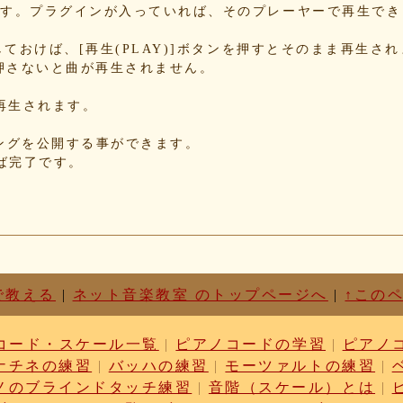
b8
できます。プラグインが入っていれば、そのプレーヤーで再生で
70
78
Nにしておけば、[再生(PLAY)]ボタンを押すとそのまま再生さ
押さないと曲が再生されません。
34
85
が再生されます。
85
f5
れたソングを公開する事ができます。
d3
せば完了です。
87
c1
d6
63
87
cf
03
で教える
|
ネット音楽教室 のトップページへ
|
↑この
b9
cc
コード・スケール一覧
|
ピアノコードの学習
|
ピアノ
dc
ナチネの練習
|
バッハの練習
|
モーツァルトの練習
|
ae
c1
ノのブラインドタッチ練習
|
音階（スケール）とは
|