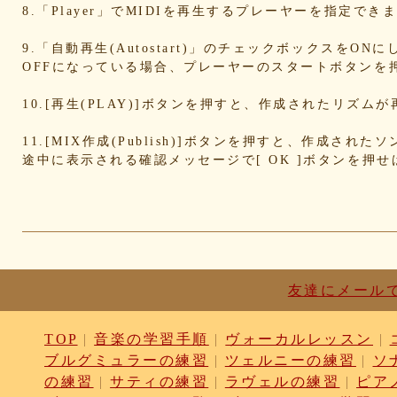
d836b49a9d
d76a3e8c23
b9fed15d2b
b38ab1d1
8.「Player」でMIDIを再生するプレーヤーを指定
ab588df87c
a4e75e4c92
a204a61a9b
a08fde15
a01087c2be
83d205db59
8058ee16b9
67095588
9.「自動再生(Autostart)」のチェックボックスをO
OFFになっている場合、プレーヤーのスタートボタンを
49f63675b9
15ebcaa807
f447739453
f1c0d3dc
da42cb1955
c62458f813
b37a74366d
b2fa6b2e
10.[再生(PLAY)]ボタンを押すと、作成されたリズム
b0ebace0d4
aa7f949dad
a558c898d9
6c1bd040
4cdc426d81
3cd561418e
1182b99ba6
00e292a1
11.[MIX作成(Publish)]ボタンを押すと、作成さ
e186dc0158
d654560420
c7b6a2d824
c2d4263a
途中に表示される確認メッセージで[ OK ]ボタンを押
b6a3ebae49
a1d5a5a815
8e583fa566
7ad14941
730004aebd
6885987d16
65cfc3bafc
549cd673
46826ddb7d
1f3db7da4f
f7f3aaefdc
d492166d
c03ee6ed7d
b6644f8493
9cbe0408c7
84b57620
62a6327de0
628225f82f
52edae9aa8
18f53352
1268752f8b
07c8575aba
d9a6669c89
c7bdea50
b0028a39c5
a18acc69c9
a0d1cb27ad
89e69834
友達にメール
8533fa9130
781846e9cb
6b9f362c23
4e887b24
3ead6ea83a
08f33c49f1
f03e2db100
e9d79dc0
TOP
|
音楽の学習手順
|
ヴォーカルレッスン
|
d10d20337c
bc4e86d124
a86454d5af
a21fbd24
ブルグミュラーの練習
|
ツェルニーの練習
|
ソ
8ea728273f
77fab01bea
73468471cf
086bf9fc
f839ea6eb8
f59ab6f876
d4f92dc6f9
c81b0593
の練習
|
サティの練習
|
ラヴェルの練習
|
ピア