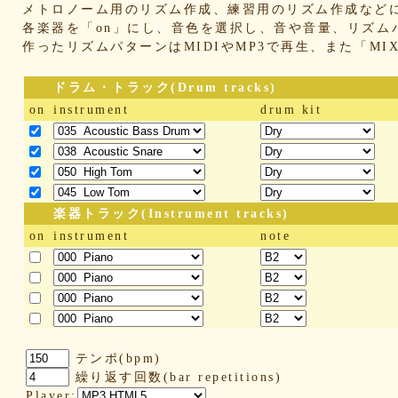
メトロノーム用のリズム作成、練習用のリズム作成など
各楽器を「on」にし、音色を選択し、音や音量、リズム
作ったリズムパターンはMIDIやMP3で再生、また「M
ドラム・トラック(Drum tracks)
on
instrument
drum kit
楽器トラック(Instrument tracks)
on
instrument
note
テンポ(bpm)
繰り返す回数(bar repetitions)
Player: