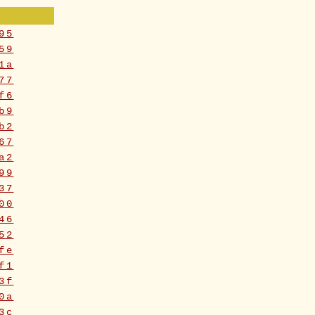
95
59
1a
77
f6
b9
b2
67
a2
99
37
00
46
52
fe
f1
3f
0a
3c