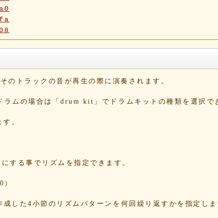
a0
fa
08
5f
90
42
b6
と、そのトラックの音が再生の際に演奏されます。
10
1b
。ドラムの場合は「drum kit」でドラムキットの種類を選択
1e
54
ます。
c4
dd
e1
2c
をONにする事でリズムを指定できます。
09
a3
0）
5e
13
する事で、作成した4小節のリズムパターンを何回繰り返すかを指定し
86