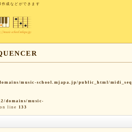
I作成などができます
UENCER
omains/music-school.mjapa.jp/public_html/midi_se
2/domains/music-
on line
133