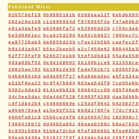
Published Mixes
820570df29
0b8885101b
0308eaa12f
6ebdb895
262a28a138
c11086934d
f978935f1e
f47a80b3
e81a3dafe0
e6298bfaf2
e52990dd20
c709c3a6
be3d0901ec
bca315329d
9a63cb0d27
789bec7c
ea97728ab3
da6955d233
cfee22b5b5
caefec2f
b911d1a647
b5bc2beeb5
a2c7450e62
880445a3
62ff75fef0
626527e1b9
55ef1dbd13
55a9a558
483a00bf52
3e3d1d8602
3b130b1ce9
311556ce
28825ae792
0a19612e50
fadef01b71
c9365f3a
b4b04891bd
ad3e09ff17
a8a8dee0ec
a5f1324a
a51bf8ea22
9c9f47b064
803aa542f8
7ce05e8b
6382c6de43
6141e9b32b
59b942cc09
485f46a8
34c5ee3dac
0da4ddf528
f0903f4289
daa3dbbb
cdf1db42b4
c44868669e
c25ddf9642
b0208273
a958670ea4
a15e63f521
880d17887e
77dc7912
4000fa81c9
25b0ce24f8
2010034792
182908c7
f486416b72
dd49b5a901
d6eaa0198c
b9aa763d
9c935c5094
91b0a72cbd
8fef38b601
8fee863d
80eeb3430a
5316227f0f
442dec5a4d
269f286f