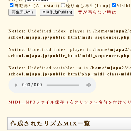
自動再生(Autostart)
繰り返し再生(Loop)
Visibl
音が鳴らない時は
Notice
: Undefined index: player in
/home/mjapa2/
school.mjapa.jp/public_html/midi_sequencer.php
Notice
: Undefined index: player in
/home/mjapa2/
school.mjapa.jp/public_html/midi_sequencer.php
Notice
: Undefined variable: ua in
/home/mjapa2/d
school.mjapa.jp/public_html/php_midi_class/mid
MIDI・MP3ファイル保存（右クリック＞名前を付けて
作成されたリズムMIX一覧