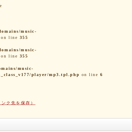
e
domains/music-
on line
355
domains/music-
on line
355
omains/music-
i_class_v177/player/mp3.tpl.php
on line
6
リンク先を保存）