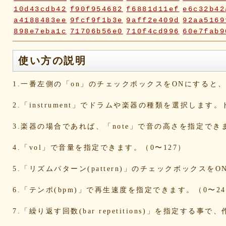
10d43cdb42
f90f954682
f6881d11ef
e6c32b42
a4188483ee
9fcf9f1b3e
9aff2e409d
92aa5169
898e7eba1c
71706b56e0
710f4cd996
60e7fab9
2fc2817e70
2fbd748ca9
2bc2c23116
18ae976a
0a5c7d06ca
072e6fe598
019f37ed23
ddabb15a
使い方の説明
d6a569fc0b
cd3dccbd2e
caaf4dfd18
bc9d917a
bafcad3ed7
baf1c2deac
aa4f1ea1ee
9e536e62
1.一番左側の「on」のチェックボックスをONにする
9519718cc1
8dbfbb62db
80769b257d
66befeb5
65d559bd93
38604f0f30
2c7c77c0e3
1d7df482
2.「instrument」でドラムや楽器の種類を選択します
eb3fa731cd
ca1398119b
c8cb07711a
ba23f8e4
af4394c99f
6d38537a62
620015f88b
42a29f8e
3.楽器の場合であれば、「note」で音の高さを指定でき
0ec360312d
faa9413074
edf12ab6c3
dee16d27
b5b6539562
9fcce57df6
8b24beae51
89d4f1bb
4.「vol」で音量を指定できます。（0〜127）
856c39952d
8288cef79d
4c796286c6
340ad882
1568abddff
0de2e30836
02998e587d
d5377cd9
5.「リズムパターン(pattern)」のチェックボックス
d0dd3cb603
c59ba222c9
b8ad097d47
9f659fd9
9ef6ebcac2
99ce8a767d
924d9cb69e
924420a7
6.「テンポ(bpm)」で再生速度を指定できます。（0〜24
90274bff4e
7c5e32d3ed
6e70005023
6b695741
5e80ad5293
5095988ef6
4b7930b4d0
2038b536
7.「繰り返す回数(bar repetitions)」を指定
1ec36c4061
e46b239a6b
db1c936d78
d8e87cf4