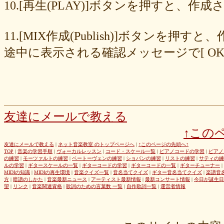
8cc6216226
859558fa7b
6d6b2688e7
6c20b0ea3b
6c17d59fb6
10.[再生(PLAY)]ボタンを押すと、
680392e3ca
67efe92fc1
424d8f7433
31dcb76251
f39402e7af
e8249017d4
e61e37969b
dad2acfe86
d65d23faa5
c971c479a3
11.[MIX作成(Publish)]ボタン
b8c89e652c
a049cc5cb0
9549b74be6
9464a5a754
75bc5fddef
72327b81ad
64766afcb0
5982faf785
37b81fb37a
2626069af6
途中に表示される確認メッセージで[ O
163476afd5
ff11537725
e56596ec21
d07f6cc27f
bc31193a8e
b79e0a5a4a
99b9b052b9
8987ee54c7
7f346ddcae
763b797cad
69ea046f5f
66b9ebbc79
6166771447
5fed773abd
52efdfc022
29a19c444a
23eaa364d1
1e8ba00bed
cf0487c553
b0e896a527
6e4bf24d1f
6219e85d0b
54b712bc18
3b63acaeed
dda20b294f
d538875846
bc97ffa855
a92c82a9b9
a87040e19c
a5c7798f47
友達にメールで教える
8d0b76a51f
82cd07e425
6e992b6590
6ba2b88ccf
68bb537805
↑この
463602b28b
26f9005f27
26e2f19a95
143f1b41c9
f4bf1a464f
e9191eb03d
caa6d4fba0
c9cc389c55
a8efcaad6c
87d3fa1850
友達にメールで教える
|
ネット音楽教室 のトップページへ
|
↑このページの先頭へ↑
TOP
|
音楽の学習手順
|
ヴォーカルレッスン
|
コード・スケール一覧
|
ピアノコードの学習
|
ピアノ
822c8a2221
6c9555584d
690bfb6814
64c135d1a2
402acec68f
の練習
|
モーツァルトの練習
|
ベートーヴェンの練習
|
ショパンの練習
|
リストの練習
|
サティの練
3365c53218
1f25023966
1399a07846
f964840e51
e9a7a614e7
ルの学習
|
ギタースケールの一覧
|
ギターコードの学習
|
ギターコードの一覧
|
ギターチューナー
|
MIDIの知識
|
MIDIの再生環境
|
音楽クイズ一覧
|
音名当てクイズ
|
ギター音名当てクイズ
|
楽譜音
c88b4e964f
b8da4c2285
b270827c51
8ebdef9f49
6e4d158010
方
|
暗譜のしかた
|
音楽最新ニュース
|
アーティスト最新情報
|
最新コンサート情報
|
今日が誕生日
42cb27f1d3
0f4040bbb4
04cf47f62f
df03296293
c36fe2da58
望
|
リンク
|
音楽関連資格
|
歌詞のための言葉数 一覧
|
自作歌詞一覧
|
運営者情報
c3480e1459
bf22798100
b8bf8db0a1
94ec67beb2
7c0e41411e
675194818b
406ca09894
28a161410e
1b26c7bbdf
105e2c2047
e7a96595b3
d635518744
c434a34b3f
b915735725
b52c835867