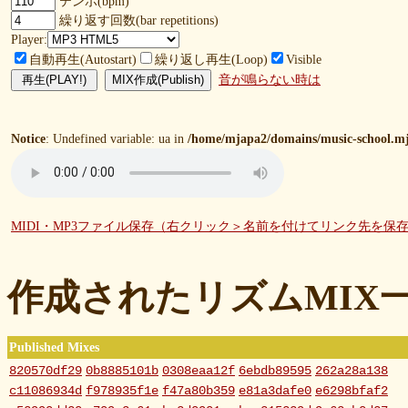
テンポ(bpm)
繰り返す回数(bar repetitions)
Player:
自動再生(Autostart)
繰り返し再生(Loop)
Visible
音が鳴らない時は
Notice
: Undefined variable: ua in
/home/mjapa2/domains/music-school.mj
MIDI・MP3ファイル保存（右クリック＞名前を付けてリンク先を保
作成されたリズムMIX
Published Mixes
820570df29
0b8885101b
0308eaa12f
6ebdb89595
262a28a138
c11086934d
f978935f1e
f47a80b359
e81a3dafe0
e6298bfaf2