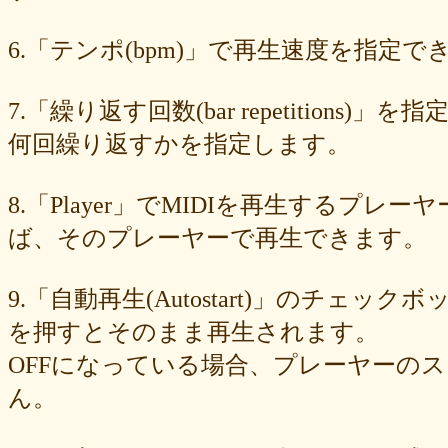
89e6983403
8533fa9130
781846e9cb
6b9f362c23
4e887b24b9
3ead6ea83a
08f33c49f1
f03e2db100
e9d79dc0cc
d10d20337c
6.「テンポ(bpm)」で再生速度を指定でき
bc4e86d124
a86454d5af
a21fbd24dc
8ea728273f
77fab01bea
73468471cf
086bf9fcae
f839ea6eb8
f59ab6f876
d4f92dc6f9
c81b0593c1
bc301c5458
b9b05c1c30
b77b06e8c8
b6c669ff01
7.「繰り返す回数(bar repetitio
96e88e2e7c
73522421d7
542712bc73
525a28a776
4086a90e60
何回繰り返すかを指定します。
0823766053
ff7e40cee8
c883974f52
b0b41f52fa
96116e3c1b
87fe98e89a
8247dd5d17
7c7c130e4a
7518e463a7
56dc16e387
51b2dae66f
3e795bcaec
010563934b
f49c4744b8
e5442af73b
8.「Player」でMIDIを再生する
dfc745d5b5
d0cad829d6
c6b827ad20
c3e63aff18
b656d3e82d
ad6f7dcfc9
ac69c327de
a7f6790d33
a64b08cffb
a30f12f95e
ば、そのプレーヤーで再生できます。
7b05f8138c
78e8adf757
74d31e65fd
66e2116aa7
61d4328ed8
4398a04500
15ad0d5259
e3c007bff4
de7baa6c15
dc7d006232
9.「自動再生(Autostart)」のチェッ
d9dd0eed7c
cced980bc0
b819610aad
8a1c0c81c0
7cf839275e
74873024c5
71e43fd74b
686dea5b28
5fec00f440
22da2c0e9d
を押すとそのまま再生されます。
0aa68fdc23
0a6164721d
daf1370064
d5ee40fc36
ce89d42943
OFFになっている場合、プレーヤーの
c90746f212
a931ac536a
97e8004df8
91c7ed5598
6ccae8b4c8
677439c6fd
563e6c698d
446eac72db
226c3f614f
213395174a
ん。
19020e22e4
0c727ebe85
0856871099
eb982325ec
e9cbf25271
b9d1d00184
b8045b96ff
a321d82208
a2a831ffc6
9a9bb290cf