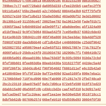
e52990dd20
c709c3a61a
be3d0901ec
bca315329d
9a63cb0d27
789bec7c77
ea97728ab3
da6955d233
cfee22b5b5
caefec2ff6
b911d1a647
b5bc2beeb5
a2c7450e62
880445a3b9
62ff75fef0
626527e1b9
55ef1dbd13
55a9a558b2
483a00bf52
3e3d1d8602
3b130b1ce9
311556ce67
28825ae792
0a19612e50
fadef01b71
c9365f3aa2
b4b04891bd
ad3e09ff17
a8a8dee0ec
a5f1324a99
a51bf8ea22
9c9f47b064
803aa542f8
7ce05e8b37
6382c6de43
6141e9b32b
59b942cc09
485f46a800
34c5ee3dac
0da4ddf528
f0903f4289
daa3dbbb46
cdf1db42b4
c44868669e
c25ddf9642
b020827352
a958670ea4
a15e63f521
880d17887e
77dc7912fe
4000fa81c9
25b0ce24f8
2010034792
182908c7f1
f486416b72
dd49b5a901
d6eaa0198c
b9aa763d3f
9c935c5094
91b0a72cbd
8fef38b601
8fee863d0a
80eeb3430a
5316227f0f
442dec5a4d
269f286f3c
10d43cdb42
f90f954682
f6881d11ef
e6c32b42a0
a4188483ee
9fcf9f1b3e
9aff2e409d
92aa5169fa
898e7eba1c
71706b56e0
710f4cd996
60e7fab908
2fc2817e70
2fbd748ca9
2bc2c23116
18ae976a5f
0a5c7d06ca
072e6fe598
019f37ed23
ddabb15a90
d6a569fc0b
cd3dccbd2e
caaf4dfd18
bc9d917a42
bafcad3ed7
baf1c2deac
aa4f1ea1ee
9e536e62b6
9519718cc1
8dbfbb62db
80769b257d
66befeb510
65d559bd93
38604f0f30
2c7c77c0e3
1d7df4821b
eb3fa731cd
ca1398119b
c8cb07711a