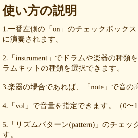
ba23f8e41e
af4394c99f
6d38537a62
620015f88b
42a29f8e54
使い方の説明
0ec360312d
faa9413074
edf12ab6c3
dee16d27c4
b5b6539562
9fcce57df6
8b24beae51
89d4f1bbdd
856c39952d
8288cef79d
4c796286c6
340ad882e1
1568abddff
0de2e30836
02998e587d
1.一番左側の「on」のチェックボック
d5377cd92c
d0dd3cb603
c59ba222c9
b8ad097d47
9f659fd909
に演奏されます。
9ef6ebcac2
99ce8a767d
924d9cb69e
924420a7a3
90274bff4e
7c5e32d3ed
6e70005023
6b6957415e
5e80ad5293
5095988ef6
4b7930b4d0
2038b53613
1ec36c4061
e46b239a6b
db1c936d78
2.「instrument」でドラムや楽器の種
d8e87cf486
d836b49a9d
d76a3e8c23
b9fed15d2b
b38ab1d1b8
ab588df87c
a4e75e4c92
a204a61a9b
a08fde1570
a01087c2be
ラムキットの種類を選択できます。
83d205db59
8058ee16b9
6709558878
49f63675b9
15ebcaa807
f447739453
f1c0d3dc34
da42cb1955
c62458f813
b37a74366d
3.楽器の場合であれば、「note」で音
b2fa6b2e85
b0ebace0d4
aa7f949dad
a558c898d9
6c1bd04085
4cdc426d81
3cd561418e
1182b99ba6
00e292a1f5
e186dc0158
d654560420
c7b6a2d824
c2d4263ad3
b6a3ebae49
a1d5a5a815
4.「vol」で音量を指定できます。（0〜1
8e583fa566
7ad1494187
730004aebd
6885987d16
65cfc3bafc
549cd673c1
46826ddb7d
1f3db7da4f
f7f3aaefdc
d492166dd6
c03ee6ed7d
b6644f8493
9cbe0408c7
84b5762063
62a6327de0
5.「リズムパターン(pattern)」の
628225f82f
52edae9aa8
18f5335287
1268752f8b
07c8575aba
す。
d9a6669c89
c7bdea50cf
b0028a39c5
a18acc69c9
a0d1cb27ad