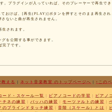
b8
できます。プラグインが入っていれば、そのプレーヤーで再生で
70
78
Nにしておけば、[再生(PLAY)]ボタンを押すとそのまま再生さ
押さないと曲が再生されません。
34
85
が再生されます。
85
f5
れたソングを公開する事ができます。
d3
せば完了です。
87
c1
d6
63
87
cf
03
で教える
|
ネット音楽教室 のトップページへ
|
↑この
b9
cc
コード・スケール一覧
|
ピアノコードの学習
|
ピアノ
dc
ナチネの練習
|
バッハの練習
|
モーツァルトの練習
|
ae
c1
ノのブラインドタッチ練習
|
音階（スケール）とは
|