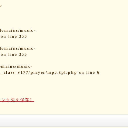
e
domains/music-
on line
355
domains/music-
on line
355
omains/music-
i_class_v177/player/mp3.tpl.php
on line
6
リンク先を保存）