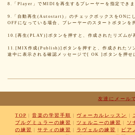
d836b49a9d
d76a3e8c23
b9fed15d2b
b38ab1d1
8.「Player」でMIDIを再生するプレーヤーを指定
ab588df87c
a4e75e4c92
a204a61a9b
a08fde15
a01087c2be
83d205db59
8058ee16b9
67095588
9.「自動再生(Autostart)」のチェックボックスをO
OFFになっている場合、プレーヤーのスタートボタンを
49f63675b9
15ebcaa807
f447739453
f1c0d3dc
da42cb1955
c62458f813
b37a74366d
b2fa6b2e
10.[再生(PLAY)]ボタンを押すと、作成されたリズム
b0ebace0d4
aa7f949dad
a558c898d9
6c1bd040
4cdc426d81
3cd561418e
1182b99ba6
00e292a1
11.[MIX作成(Publish)]ボタンを押すと、作成さ
e186dc0158
d654560420
c7b6a2d824
c2d4263a
途中に表示される確認メッセージで[ OK ]ボタンを押
b6a3ebae49
a1d5a5a815
8e583fa566
7ad14941
730004aebd
6885987d16
65cfc3bafc
549cd673
46826ddb7d
1f3db7da4f
f7f3aaefdc
d492166d
c03ee6ed7d
b6644f8493
9cbe0408c7
84b57620
62a6327de0
628225f82f
52edae9aa8
18f53352
1268752f8b
07c8575aba
d9a6669c89
c7bdea50
b0028a39c5
a18acc69c9
a0d1cb27ad
89e69834
友達にメール
8533fa9130
781846e9cb
6b9f362c23
4e887b24
3ead6ea83a
08f33c49f1
f03e2db100
e9d79dc0
TOP
|
音楽の学習手順
|
ヴォーカルレッスン
|
d10d20337c
bc4e86d124
a86454d5af
a21fbd24
ブルグミュラーの練習
|
ツェルニーの練習
|
ソ
8ea728273f
77fab01bea
73468471cf
086bf9fc
f839ea6eb8
f59ab6f876
d4f92dc6f9
c81b0593
の練習
|
サティの練習
|
ラヴェルの練習
|
ピア