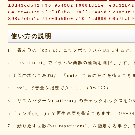
10d43cdb42
f90f954682
f6881d11ef
e6c32b42
a4188483ee
9fcf9f1b3e
9aff2e409d
92aa5169
898e7eba1c
71706b56e0
710f4cd996
60e7fab9
2fc2817e70
2fbd748ca9
2bc2c23116
18ae976a
0a5c7d06ca
072e6fe598
019f37ed23
ddabb15a
使い方の説明
d6a569fc0b
cd3dccbd2e
caaf4dfd18
bc9d917a
bafcad3ed7
baf1c2deac
aa4f1ea1ee
9e536e62
1.一番左側の「on」のチェックボックスをONにする
9519718cc1
8dbfbb62db
80769b257d
66befeb5
65d559bd93
38604f0f30
2c7c77c0e3
1d7df482
2.「instrument」でドラムや楽器の種類を選択します
eb3fa731cd
ca1398119b
c8cb07711a
ba23f8e4
af4394c99f
6d38537a62
620015f88b
42a29f8e
3.楽器の場合であれば、「note」で音の高さを指定でき
0ec360312d
faa9413074
edf12ab6c3
dee16d27
b5b6539562
9fcce57df6
8b24beae51
89d4f1bb
4.「vol」で音量を指定できます。（0〜127）
856c39952d
8288cef79d
4c796286c6
340ad882
1568abddff
0de2e30836
02998e587d
d5377cd9
5.「リズムパターン(pattern)」のチェックボックス
d0dd3cb603
c59ba222c9
b8ad097d47
9f659fd9
9ef6ebcac2
99ce8a767d
924d9cb69e
924420a7
6.「テンポ(bpm)」で再生速度を指定できます。（0〜24
90274bff4e
7c5e32d3ed
6e70005023
6b695741
5e80ad5293
5095988ef6
4b7930b4d0
2038b536
7.「繰り返す回数(bar repetitions)」を指定
1ec36c4061
e46b239a6b
db1c936d78
d8e87cf4