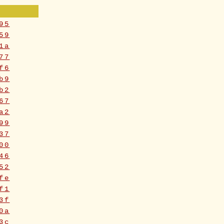
95
59
1a
77
f6
b9
b2
67
a2
99
37
00
46
52
fe
f1
3f
0a
3c