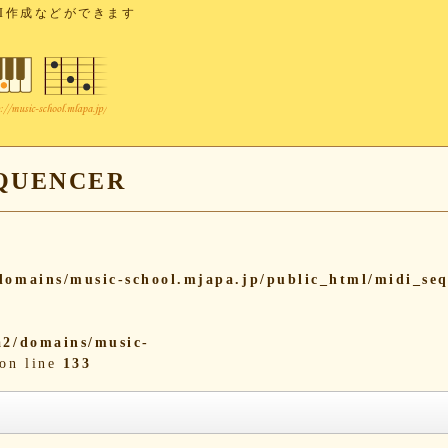
I作成などができます
UENCER
omains/music-school.mjapa.jp/public_html/midi_se
2/domains/music-
on line
133