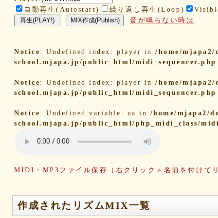
自動再生(Autostart)
繰り返し再生(Loop)
Visibl
音が鳴らない時は
Notice
: Undefined index: player in
/home/mjapa2/
school.mjapa.jp/public_html/midi_sequencer.php
Notice
: Undefined index: player in
/home/mjapa2/
school.mjapa.jp/public_html/midi_sequencer.php
Notice
: Undefined variable: ua in
/home/mjapa2/d
school.mjapa.jp/public_html/php_midi_class/mid
MIDI・MP3ファイル保存（右クリック＞名前を付けて
作成されたリズムMIX一覧