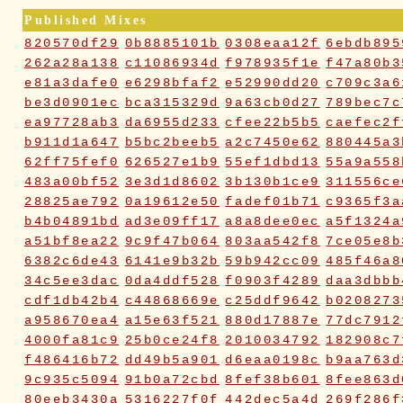
Published Mixes
820570df29
0b8885101b
0308eaa12f
6ebdb895
262a28a138
c11086934d
f978935f1e
f47a80b3
e81a3dafe0
e6298bfaf2
e52990dd20
c709c3a6
be3d0901ec
bca315329d
9a63cb0d27
789bec7c
ea97728ab3
da6955d233
cfee22b5b5
caefec2f
b911d1a647
b5bc2beeb5
a2c7450e62
880445a3
62ff75fef0
626527e1b9
55ef1dbd13
55a9a558
483a00bf52
3e3d1d8602
3b130b1ce9
311556ce
28825ae792
0a19612e50
fadef01b71
c9365f3a
b4b04891bd
ad3e09ff17
a8a8dee0ec
a5f1324a
a51bf8ea22
9c9f47b064
803aa542f8
7ce05e8b
6382c6de43
6141e9b32b
59b942cc09
485f46a8
34c5ee3dac
0da4ddf528
f0903f4289
daa3dbbb
cdf1db42b4
c44868669e
c25ddf9642
b0208273
a958670ea4
a15e63f521
880d17887e
77dc7912
4000fa81c9
25b0ce24f8
2010034792
182908c7
f486416b72
dd49b5a901
d6eaa0198c
b9aa763d
9c935c5094
91b0a72cbd
8fef38b601
8fee863d
80eeb3430a
5316227f0f
442dec5a4d
269f286f