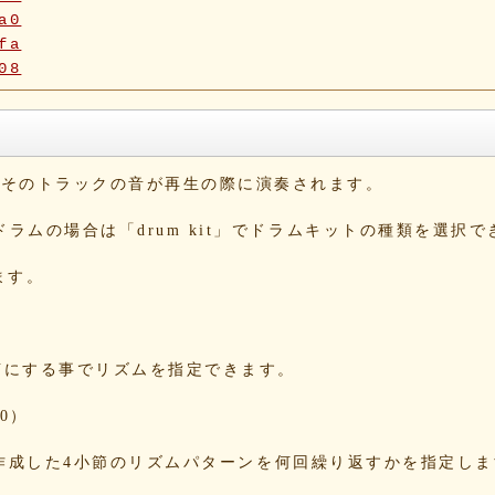
a0
fa
08
5f
90
42
b6
と、そのトラックの音が再生の際に演奏されます。
10
1b
。ドラムの場合は「drum kit」でドラムキットの種類を選択
1e
54
ます。
c4
dd
e1
2c
をONにする事でリズムを指定できます。
09
a3
0）
5e
13
する事で、作成した4小節のリズムパターンを何回繰り返すかを指定し
86