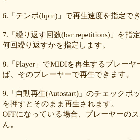
89e6983403
8533fa9130
781846e9cb
6b9f362c23
4e887b24b9
3ead6ea83a
08f33c49f1
f03e2db100
e9d79dc0cc
d10d20337c
6.「テンポ(bpm)」で再生速度を指定でき
bc4e86d124
a86454d5af
a21fbd24dc
8ea728273f
77fab01bea
73468471cf
086bf9fcae
f839ea6eb8
f59ab6f876
d4f92dc6f9
c81b0593c1
bc301c5458
b9b05c1c30
b77b06e8c8
b6c669ff01
7.「繰り返す回数(bar repetitio
96e88e2e7c
73522421d7
542712bc73
525a28a776
4086a90e60
何回繰り返すかを指定します。
0823766053
ff7e40cee8
c883974f52
b0b41f52fa
96116e3c1b
87fe98e89a
8247dd5d17
7c7c130e4a
7518e463a7
56dc16e387
51b2dae66f
3e795bcaec
010563934b
f49c4744b8
e5442af73b
8.「Player」でMIDIを再生する
dfc745d5b5
d0cad829d6
c6b827ad20
c3e63aff18
b656d3e82d
ad6f7dcfc9
ac69c327de
a7f6790d33
a64b08cffb
a30f12f95e
ば、そのプレーヤーで再生できます。
7b05f8138c
78e8adf757
74d31e65fd
66e2116aa7
61d4328ed8
4398a04500
15ad0d5259
e3c007bff4
de7baa6c15
dc7d006232
9.「自動再生(Autostart)」のチェッ
d9dd0eed7c
cced980bc0
b819610aad
8a1c0c81c0
7cf839275e
74873024c5
71e43fd74b
686dea5b28
5fec00f440
22da2c0e9d
を押すとそのまま再生されます。
0aa68fdc23
0a6164721d
daf1370064
d5ee40fc36
ce89d42943
OFFになっている場合、プレーヤーの
c90746f212
a931ac536a
97e8004df8
91c7ed5598
6ccae8b4c8
677439c6fd
563e6c698d
446eac72db
226c3f614f
213395174a
ん。
19020e22e4
0c727ebe85
0856871099
eb982325ec
e9cbf25271
b9d1d00184
b8045b96ff
a321d82208
a2a831ffc6
9a9bb290cf