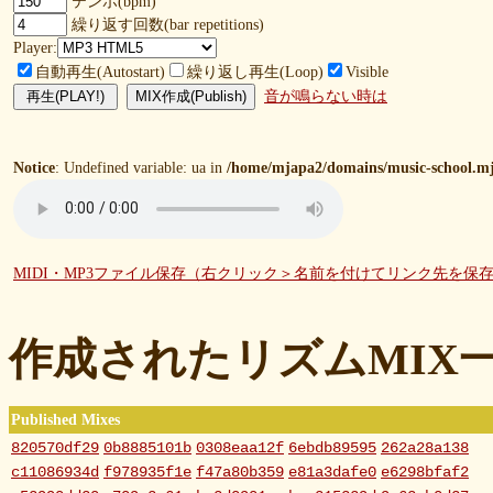
テンポ(bpm)
繰り返す回数(bar repetitions)
Player:
自動再生(Autostart)
繰り返し再生(Loop)
Visible
音が鳴らない時は
Notice
: Undefined variable: ua in
/home/mjapa2/domains/music-school.mj
MIDI・MP3ファイル保存（右クリック＞名前を付けてリンク先を保
作成されたリズムMIX
Published Mixes
820570df29
0b8885101b
0308eaa12f
6ebdb89595
262a28a138
c11086934d
f978935f1e
f47a80b359
e81a3dafe0
e6298bfaf2