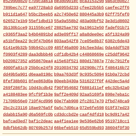
e52990dd20
c709c3a61a
be3d0901ec
bca315329d
9a63cb0d27
789bec7c77
ea97728ab3
da6955d233
cfee22b5b5
caefec2ff6
b911d1a647
b5bc2beeb5
a2c7450e62
880445a3b9
62ff75fef0
626527e1b9
55ef1dbd13
55a9a558b2
483a00bf52
3e3d1d8602
3b130b1ce9
311556ce67
28825ae792
0a19612e50
fadef01b71
c9365f3aa2
b4b04891bd
ad3e09ff17
a8a8dee0ec
a5f1324a99
a51bf8ea22
9c9f47b064
803aa542f8
7ce05e8b37
6382c6de43
6141e9b32b
59b942cc09
485f46a800
34c5ee3dac
0da4ddf528
f0903f4289
daa3dbbb46
cdf1db42b4
c44868669e
c25ddf9642
b020827352
a958670ea4
a15e63f521
880d17887e
77dc7912fe
4000fa81c9
25b0ce24f8
2010034792
182908c7f1
f486416b72
dd49b5a901
d6eaa0198c
b9aa763d3f
9c935c5094
91b0a72cbd
8fef38b601
8fee863d0a
80eeb3430a
5316227f0f
442dec5a4d
269f286f3c
10d43cdb42
f90f954682
f6881d11ef
e6c32b42a0
a4188483ee
9fcf9f1b3e
9aff2e409d
92aa5169fa
898e7eba1c
71706b56e0
710f4cd996
60e7fab908
2fc2817e70
2fbd748ca9
2bc2c23116
18ae976a5f
0a5c7d06ca
072e6fe598
019f37ed23
ddabb15a90
d6a569fc0b
cd3dccbd2e
caaf4dfd18
bc9d917a42
bafcad3ed7
baf1c2deac
aa4f1ea1ee
9e536e62b6
9519718cc1
8dbfbb62db
80769b257d
66befeb510
65d559bd93
38604f0f30
2c7c77c0e3
1d7df4821b
eb3fa731cd
ca1398119b
c8cb07711a