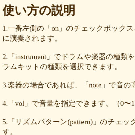
ba23f8e41e
af4394c99f
6d38537a62
620015f88b
42a29f8e54
使い方の説明
0ec360312d
faa9413074
edf12ab6c3
dee16d27c4
b5b6539562
9fcce57df6
8b24beae51
89d4f1bbdd
856c39952d
8288cef79d
4c796286c6
340ad882e1
1568abddff
0de2e30836
02998e587d
1.一番左側の「on」のチェックボック
d5377cd92c
d0dd3cb603
c59ba222c9
b8ad097d47
9f659fd909
に演奏されます。
9ef6ebcac2
99ce8a767d
924d9cb69e
924420a7a3
90274bff4e
7c5e32d3ed
6e70005023
6b6957415e
5e80ad5293
5095988ef6
4b7930b4d0
2038b53613
1ec36c4061
e46b239a6b
db1c936d78
2.「instrument」でドラムや楽器の種
d8e87cf486
d836b49a9d
d76a3e8c23
b9fed15d2b
b38ab1d1b8
ab588df87c
a4e75e4c92
a204a61a9b
a08fde1570
a01087c2be
ラムキットの種類を選択できます。
83d205db59
8058ee16b9
6709558878
49f63675b9
15ebcaa807
f447739453
f1c0d3dc34
da42cb1955
c62458f813
b37a74366d
3.楽器の場合であれば、「note」で音
b2fa6b2e85
b0ebace0d4
aa7f949dad
a558c898d9
6c1bd04085
4cdc426d81
3cd561418e
1182b99ba6
00e292a1f5
e186dc0158
d654560420
c7b6a2d824
c2d4263ad3
b6a3ebae49
a1d5a5a815
4.「vol」で音量を指定できます。（0〜1
8e583fa566
7ad1494187
730004aebd
6885987d16
65cfc3bafc
549cd673c1
46826ddb7d
1f3db7da4f
f7f3aaefdc
d492166dd6
c03ee6ed7d
b6644f8493
9cbe0408c7
84b5762063
62a6327de0
5.「リズムパターン(pattern)」の
628225f82f
52edae9aa8
18f5335287
1268752f8b
07c8575aba
す。
d9a6669c89
c7bdea50cf
b0028a39c5
a18acc69c9
a0d1cb27ad