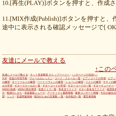
8cc6216226
859558fa7b
6d6b2688e7
6c20b0ea3b
6c17d59fb6
10.[再生(PLAY)]ボタンを押すと、
680392e3ca
67efe92fc1
424d8f7433
31dcb76251
f39402e7af
e8249017d4
e61e37969b
dad2acfe86
d65d23faa5
c971c479a3
11.[MIX作成(Publish)]ボタン
b8c89e652c
a049cc5cb0
9549b74be6
9464a5a754
75bc5fddef
72327b81ad
64766afcb0
5982faf785
37b81fb37a
2626069af6
途中に表示される確認メッセージで[ O
163476afd5
ff11537725
e56596ec21
d07f6cc27f
bc31193a8e
b79e0a5a4a
99b9b052b9
8987ee54c7
7f346ddcae
763b797cad
69ea046f5f
66b9ebbc79
6166771447
5fed773abd
52efdfc022
29a19c444a
23eaa364d1
1e8ba00bed
cf0487c553
b0e896a527
6e4bf24d1f
6219e85d0b
54b712bc18
3b63acaeed
dda20b294f
d538875846
bc97ffa855
a92c82a9b9
a87040e19c
a5c7798f47
友達にメールで教える
8d0b76a51f
82cd07e425
6e992b6590
6ba2b88ccf
68bb537805
↑この
463602b28b
26f9005f27
26e2f19a95
143f1b41c9
f4bf1a464f
e9191eb03d
caa6d4fba0
c9cc389c55
a8efcaad6c
87d3fa1850
友達にメールで教える
|
ネット音楽教室 のトップページへ
|
↑このページの先頭へ↑
TOP
|
音楽の学習手順
|
ヴォーカルレッスン
|
コード・スケール一覧
|
ピアノコードの学習
|
ピアノ
822c8a2221
6c9555584d
690bfb6814
64c135d1a2
402acec68f
の練習
|
モーツァルトの練習
|
ベートーヴェンの練習
|
ショパンの練習
|
リストの練習
|
サティの練
3365c53218
1f25023966
1399a07846
f964840e51
e9a7a614e7
ルの学習
|
ギタースケールの一覧
|
ギターコードの学習
|
ギターコードの一覧
|
ギターチューナー
|
MIDIの知識
|
MIDIの再生環境
|
音楽クイズ一覧
|
音名当てクイズ
|
ギター音名当てクイズ
|
楽譜音
c88b4e964f
b8da4c2285
b270827c51
8ebdef9f49
6e4d158010
方
|
暗譜のしかた
|
音楽最新ニュース
|
アーティスト最新情報
|
最新コンサート情報
|
今日が誕生日
42cb27f1d3
0f4040bbb4
04cf47f62f
df03296293
c36fe2da58
望
|
リンク
|
音楽関連資格
|
歌詞のための言葉数 一覧
|
自作歌詞一覧
|
運営者情報
c3480e1459
bf22798100
b8bf8db0a1
94ec67beb2
7c0e41411e
675194818b
406ca09894
28a161410e
1b26c7bbdf
105e2c2047
e7a96595b3
d635518744
c434a34b3f
b915735725
b52c835867