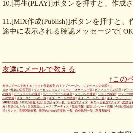
8cc6216226
859558fa7b
6d6b2688e7
6c20b0ea3b
6c17d59fb6
10.[再生(PLAY)]ボタンを押すと、
680392e3ca
67efe92fc1
424d8f7433
31dcb76251
f39402e7af
e8249017d4
e61e37969b
dad2acfe86
d65d23faa5
c971c479a3
11.[MIX作成(Publish)]ボタン
b8c89e652c
a049cc5cb0
9549b74be6
9464a5a754
75bc5fddef
72327b81ad
64766afcb0
5982faf785
37b81fb37a
2626069af6
途中に表示される確認メッセージで[ O
163476afd5
ff11537725
e56596ec21
d07f6cc27f
bc31193a8e
b79e0a5a4a
99b9b052b9
8987ee54c7
7f346ddcae
763b797cad
69ea046f5f
66b9ebbc79
6166771447
5fed773abd
52efdfc022
29a19c444a
23eaa364d1
1e8ba00bed
cf0487c553
b0e896a527
6e4bf24d1f
6219e85d0b
54b712bc18
3b63acaeed
dda20b294f
d538875846
bc97ffa855
a92c82a9b9
a87040e19c
a5c7798f47
友達にメールで教える
8d0b76a51f
82cd07e425
6e992b6590
6ba2b88ccf
68bb537805
↑この
463602b28b
26f9005f27
26e2f19a95
143f1b41c9
f4bf1a464f
e9191eb03d
caa6d4fba0
c9cc389c55
a8efcaad6c
87d3fa1850
友達にメールで教える
|
ネット音楽教室 のトップページへ
|
↑このページの先頭へ↑
TOP
|
音楽の学習手順
|
ヴォーカルレッスン
|
コード・スケール一覧
|
ピアノコードの学習
|
ピアノ
822c8a2221
6c9555584d
690bfb6814
64c135d1a2
402acec68f
の練習
|
モーツァルトの練習
|
ベートーヴェンの練習
|
ショパンの練習
|
リストの練習
|
サティの練
3365c53218
1f25023966
1399a07846
f964840e51
e9a7a614e7
ルの学習
|
ギタースケールの一覧
|
ギターコードの学習
|
ギターコードの一覧
|
ギターチューナー
|
MIDIの知識
|
MIDIの再生環境
|
音楽クイズ一覧
|
音名当てクイズ
|
ギター音名当てクイズ
|
楽譜音
c88b4e964f
b8da4c2285
b270827c51
8ebdef9f49
6e4d158010
方
|
暗譜のしかた
|
音楽最新ニュース
|
アーティスト最新情報
|
最新コンサート情報
|
今日が誕生日
42cb27f1d3
0f4040bbb4
04cf47f62f
df03296293
c36fe2da58
望
|
リンク
|
音楽関連資格
|
歌詞のための言葉数 一覧
|
自作歌詞一覧
|
運営者情報
c3480e1459
bf22798100
b8bf8db0a1
94ec67beb2
7c0e41411e
675194818b
406ca09894
28a161410e
1b26c7bbdf
105e2c2047
e7a96595b3
d635518744
c434a34b3f
b915735725
b52c835867