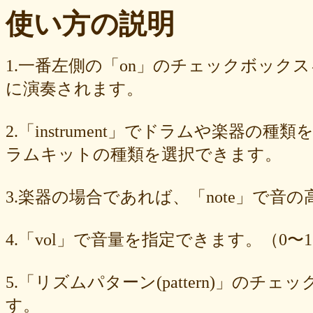
ba23f8e41e
af4394c99f
6d38537a62
620015f88b
42a29f8e54
使い方の説明
0ec360312d
faa9413074
edf12ab6c3
dee16d27c4
b5b6539562
9fcce57df6
8b24beae51
89d4f1bbdd
856c39952d
8288cef79d
4c796286c6
340ad882e1
1568abddff
0de2e30836
02998e587d
1.一番左側の「on」のチェックボック
d5377cd92c
d0dd3cb603
c59ba222c9
b8ad097d47
9f659fd909
に演奏されます。
9ef6ebcac2
99ce8a767d
924d9cb69e
924420a7a3
90274bff4e
7c5e32d3ed
6e70005023
6b6957415e
5e80ad5293
5095988ef6
4b7930b4d0
2038b53613
1ec36c4061
e46b239a6b
db1c936d78
2.「instrument」でドラムや楽器の種
d8e87cf486
d836b49a9d
d76a3e8c23
b9fed15d2b
b38ab1d1b8
ab588df87c
a4e75e4c92
a204a61a9b
a08fde1570
a01087c2be
ラムキットの種類を選択できます。
83d205db59
8058ee16b9
6709558878
49f63675b9
15ebcaa807
f447739453
f1c0d3dc34
da42cb1955
c62458f813
b37a74366d
3.楽器の場合であれば、「note」で音
b2fa6b2e85
b0ebace0d4
aa7f949dad
a558c898d9
6c1bd04085
4cdc426d81
3cd561418e
1182b99ba6
00e292a1f5
e186dc0158
d654560420
c7b6a2d824
c2d4263ad3
b6a3ebae49
a1d5a5a815
4.「vol」で音量を指定できます。（0〜1
8e583fa566
7ad1494187
730004aebd
6885987d16
65cfc3bafc
549cd673c1
46826ddb7d
1f3db7da4f
f7f3aaefdc
d492166dd6
c03ee6ed7d
b6644f8493
9cbe0408c7
84b5762063
62a6327de0
5.「リズムパターン(pattern)」の
628225f82f
52edae9aa8
18f5335287
1268752f8b
07c8575aba
す。
d9a6669c89
c7bdea50cf
b0028a39c5
a18acc69c9
a0d1cb27ad