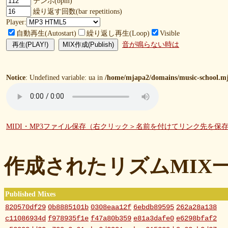
テンポ(bpm)
繰り返す回数(bar repetitions)
Player:
自動再生(Autostart)
繰り返し再生(Loop)
Visible
音が鳴らない時は
Notice
: Undefined variable: ua in
/home/mjapa2/domains/music-school.mj
MIDI・MP3ファイル保存（右クリック＞名前を付けてリンク先を保
作成されたリズムMIX
Published Mixes
820570df29
0b8885101b
0308eaa12f
6ebdb89595
262a28a138
c11086934d
f978935f1e
f47a80b359
e81a3dafe0
e6298bfaf2