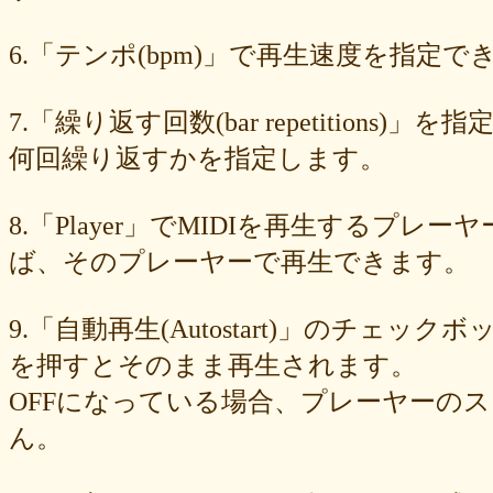
89e6983403
8533fa9130
781846e9cb
6b9f362c23
4e887b24b9
3ead6ea83a
08f33c49f1
f03e2db100
e9d79dc0cc
d10d20337c
6.「テンポ(bpm)」で再生速度を指定でき
bc4e86d124
a86454d5af
a21fbd24dc
8ea728273f
77fab01bea
73468471cf
086bf9fcae
f839ea6eb8
f59ab6f876
d4f92dc6f9
c81b0593c1
bc301c5458
b9b05c1c30
b77b06e8c8
b6c669ff01
7.「繰り返す回数(bar repetitio
96e88e2e7c
73522421d7
542712bc73
525a28a776
4086a90e60
何回繰り返すかを指定します。
0823766053
ff7e40cee8
c883974f52
b0b41f52fa
96116e3c1b
87fe98e89a
8247dd5d17
7c7c130e4a
7518e463a7
56dc16e387
51b2dae66f
3e795bcaec
010563934b
f49c4744b8
e5442af73b
8.「Player」でMIDIを再生する
dfc745d5b5
d0cad829d6
c6b827ad20
c3e63aff18
b656d3e82d
ad6f7dcfc9
ac69c327de
a7f6790d33
a64b08cffb
a30f12f95e
ば、そのプレーヤーで再生できます。
7b05f8138c
78e8adf757
74d31e65fd
66e2116aa7
61d4328ed8
4398a04500
15ad0d5259
e3c007bff4
de7baa6c15
dc7d006232
9.「自動再生(Autostart)」のチェッ
d9dd0eed7c
cced980bc0
b819610aad
8a1c0c81c0
7cf839275e
74873024c5
71e43fd74b
686dea5b28
5fec00f440
22da2c0e9d
を押すとそのまま再生されます。
0aa68fdc23
0a6164721d
daf1370064
d5ee40fc36
ce89d42943
OFFになっている場合、プレーヤーの
c90746f212
a931ac536a
97e8004df8
91c7ed5598
6ccae8b4c8
677439c6fd
563e6c698d
446eac72db
226c3f614f
213395174a
ん。
19020e22e4
0c727ebe85
0856871099
eb982325ec
e9cbf25271
b9d1d00184
b8045b96ff
a321d82208
a2a831ffc6
9a9bb290cf