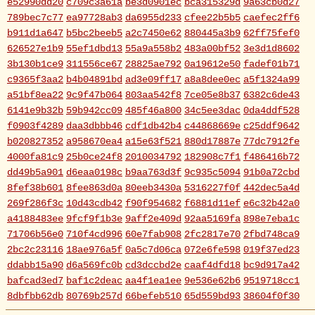
e52990dd20
c709c3a61a
be3d0901ec
bca315329d
9a63cb0d27
789bec7c77
ea97728ab3
da6955d233
cfee22b5b5
caefec2ff6
b911d1a647
b5bc2beeb5
a2c7450e62
880445a3b9
62ff75fef0
626527e1b9
55ef1dbd13
55a9a558b2
483a00bf52
3e3d1d8602
3b130b1ce9
311556ce67
28825ae792
0a19612e50
fadef01b71
c9365f3aa2
b4b04891bd
ad3e09ff17
a8a8dee0ec
a5f1324a99
a51bf8ea22
9c9f47b064
803aa542f8
7ce05e8b37
6382c6de43
6141e9b32b
59b942cc09
485f46a800
34c5ee3dac
0da4ddf528
f0903f4289
daa3dbbb46
cdf1db42b4
c44868669e
c25ddf9642
b020827352
a958670ea4
a15e63f521
880d17887e
77dc7912fe
4000fa81c9
25b0ce24f8
2010034792
182908c7f1
f486416b72
dd49b5a901
d6eaa0198c
b9aa763d3f
9c935c5094
91b0a72cbd
8fef38b601
8fee863d0a
80eeb3430a
5316227f0f
442dec5a4d
269f286f3c
10d43cdb42
f90f954682
f6881d11ef
e6c32b42a0
a4188483ee
9fcf9f1b3e
9aff2e409d
92aa5169fa
898e7eba1c
71706b56e0
710f4cd996
60e7fab908
2fc2817e70
2fbd748ca9
2bc2c23116
18ae976a5f
0a5c7d06ca
072e6fe598
019f37ed23
ddabb15a90
d6a569fc0b
cd3dccbd2e
caaf4dfd18
bc9d917a42
bafcad3ed7
baf1c2deac
aa4f1ea1ee
9e536e62b6
9519718cc1
8dbfbb62db
80769b257d
66befeb510
65d559bd93
38604f0f30
2c7c77c0e3
1d7df4821b
eb3fa731cd
ca1398119b
c8cb07711a