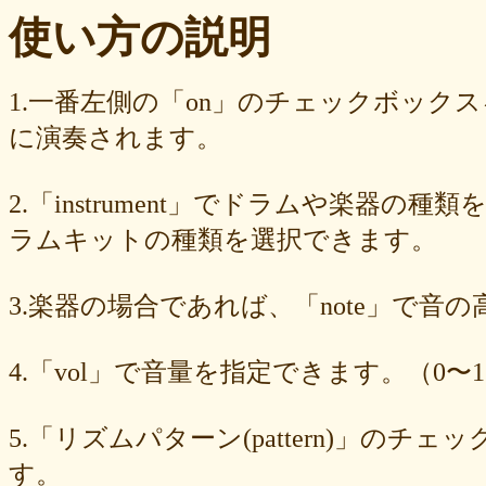
ba23f8e41e
af4394c99f
6d38537a62
620015f88b
42a29f8e54
使い方の説明
0ec360312d
faa9413074
edf12ab6c3
dee16d27c4
b5b6539562
9fcce57df6
8b24beae51
89d4f1bbdd
856c39952d
8288cef79d
4c796286c6
340ad882e1
1568abddff
0de2e30836
02998e587d
1.一番左側の「on」のチェックボック
d5377cd92c
d0dd3cb603
c59ba222c9
b8ad097d47
9f659fd909
に演奏されます。
9ef6ebcac2
99ce8a767d
924d9cb69e
924420a7a3
90274bff4e
7c5e32d3ed
6e70005023
6b6957415e
5e80ad5293
5095988ef6
4b7930b4d0
2038b53613
1ec36c4061
e46b239a6b
db1c936d78
2.「instrument」でドラムや楽器の種
d8e87cf486
d836b49a9d
d76a3e8c23
b9fed15d2b
b38ab1d1b8
ab588df87c
a4e75e4c92
a204a61a9b
a08fde1570
a01087c2be
ラムキットの種類を選択できます。
83d205db59
8058ee16b9
6709558878
49f63675b9
15ebcaa807
f447739453
f1c0d3dc34
da42cb1955
c62458f813
b37a74366d
3.楽器の場合であれば、「note」で音
b2fa6b2e85
b0ebace0d4
aa7f949dad
a558c898d9
6c1bd04085
4cdc426d81
3cd561418e
1182b99ba6
00e292a1f5
e186dc0158
d654560420
c7b6a2d824
c2d4263ad3
b6a3ebae49
a1d5a5a815
4.「vol」で音量を指定できます。（0〜1
8e583fa566
7ad1494187
730004aebd
6885987d16
65cfc3bafc
549cd673c1
46826ddb7d
1f3db7da4f
f7f3aaefdc
d492166dd6
c03ee6ed7d
b6644f8493
9cbe0408c7
84b5762063
62a6327de0
5.「リズムパターン(pattern)」の
628225f82f
52edae9aa8
18f5335287
1268752f8b
07c8575aba
す。
d9a6669c89
c7bdea50cf
b0028a39c5
a18acc69c9
a0d1cb27ad