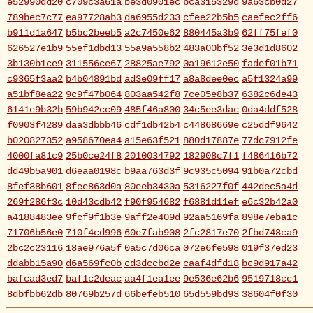
e52990dd20
c709c3a61a
be3d0901ec
bca315329d
9a63cb0d27
789bec7c77
ea97728ab3
da6955d233
cfee22b5b5
caefec2ff6
b911d1a647
b5bc2beeb5
a2c7450e62
880445a3b9
62ff75fef0
626527e1b9
55ef1dbd13
55a9a558b2
483a00bf52
3e3d1d8602
3b130b1ce9
311556ce67
28825ae792
0a19612e50
fadef01b71
c9365f3aa2
b4b04891bd
ad3e09ff17
a8a8dee0ec
a5f1324a99
a51bf8ea22
9c9f47b064
803aa542f8
7ce05e8b37
6382c6de43
6141e9b32b
59b942cc09
485f46a800
34c5ee3dac
0da4ddf528
f0903f4289
daa3dbbb46
cdf1db42b4
c44868669e
c25ddf9642
b020827352
a958670ea4
a15e63f521
880d17887e
77dc7912fe
4000fa81c9
25b0ce24f8
2010034792
182908c7f1
f486416b72
dd49b5a901
d6eaa0198c
b9aa763d3f
9c935c5094
91b0a72cbd
8fef38b601
8fee863d0a
80eeb3430a
5316227f0f
442dec5a4d
269f286f3c
10d43cdb42
f90f954682
f6881d11ef
e6c32b42a0
a4188483ee
9fcf9f1b3e
9aff2e409d
92aa5169fa
898e7eba1c
71706b56e0
710f4cd996
60e7fab908
2fc2817e70
2fbd748ca9
2bc2c23116
18ae976a5f
0a5c7d06ca
072e6fe598
019f37ed23
ddabb15a90
d6a569fc0b
cd3dccbd2e
caaf4dfd18
bc9d917a42
bafcad3ed7
baf1c2deac
aa4f1ea1ee
9e536e62b6
9519718cc1
8dbfbb62db
80769b257d
66befeb510
65d559bd93
38604f0f30
2c7c77c0e3
1d7df4821b
eb3fa731cd
ca1398119b
c8cb07711a