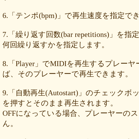
89e6983403
8533fa9130
781846e9cb
6b9f362c23
4e887b24b9
3ead6ea83a
08f33c49f1
f03e2db100
e9d79dc0cc
d10d20337c
6.「テンポ(bpm)」で再生速度を指定でき
bc4e86d124
a86454d5af
a21fbd24dc
8ea728273f
77fab01bea
73468471cf
086bf9fcae
f839ea6eb8
f59ab6f876
d4f92dc6f9
c81b0593c1
bc301c5458
b9b05c1c30
b77b06e8c8
b6c669ff01
7.「繰り返す回数(bar repetitio
96e88e2e7c
73522421d7
542712bc73
525a28a776
4086a90e60
何回繰り返すかを指定します。
0823766053
ff7e40cee8
c883974f52
b0b41f52fa
96116e3c1b
87fe98e89a
8247dd5d17
7c7c130e4a
7518e463a7
56dc16e387
51b2dae66f
3e795bcaec
010563934b
f49c4744b8
e5442af73b
8.「Player」でMIDIを再生する
dfc745d5b5
d0cad829d6
c6b827ad20
c3e63aff18
b656d3e82d
ad6f7dcfc9
ac69c327de
a7f6790d33
a64b08cffb
a30f12f95e
ば、そのプレーヤーで再生できます。
7b05f8138c
78e8adf757
74d31e65fd
66e2116aa7
61d4328ed8
4398a04500
15ad0d5259
e3c007bff4
de7baa6c15
dc7d006232
9.「自動再生(Autostart)」のチェッ
d9dd0eed7c
cced980bc0
b819610aad
8a1c0c81c0
7cf839275e
74873024c5
71e43fd74b
686dea5b28
5fec00f440
22da2c0e9d
を押すとそのまま再生されます。
0aa68fdc23
0a6164721d
daf1370064
d5ee40fc36
ce89d42943
OFFになっている場合、プレーヤーの
c90746f212
a931ac536a
97e8004df8
91c7ed5598
6ccae8b4c8
677439c6fd
563e6c698d
446eac72db
226c3f614f
213395174a
ん。
19020e22e4
0c727ebe85
0856871099
eb982325ec
e9cbf25271
b9d1d00184
b8045b96ff
a321d82208
a2a831ffc6
9a9bb290cf