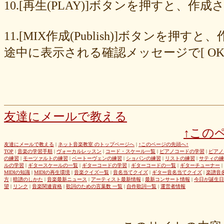
8cc6216226
859558fa7b
6d6b2688e7
6c20b0ea3b
6c17d59fb6
10.[再生(PLAY)]ボタンを押すと、
680392e3ca
67efe92fc1
424d8f7433
31dcb76251
f39402e7af
e8249017d4
e61e37969b
dad2acfe86
d65d23faa5
c971c479a3
11.[MIX作成(Publish)]ボタン
b8c89e652c
a049cc5cb0
9549b74be6
9464a5a754
75bc5fddef
72327b81ad
64766afcb0
5982faf785
37b81fb37a
2626069af6
途中に表示される確認メッセージで[ O
163476afd5
ff11537725
e56596ec21
d07f6cc27f
bc31193a8e
b79e0a5a4a
99b9b052b9
8987ee54c7
7f346ddcae
763b797cad
69ea046f5f
66b9ebbc79
6166771447
5fed773abd
52efdfc022
29a19c444a
23eaa364d1
1e8ba00bed
cf0487c553
b0e896a527
6e4bf24d1f
6219e85d0b
54b712bc18
3b63acaeed
dda20b294f
d538875846
bc97ffa855
a92c82a9b9
a87040e19c
a5c7798f47
友達にメールで教える
8d0b76a51f
82cd07e425
6e992b6590
6ba2b88ccf
68bb537805
↑この
463602b28b
26f9005f27
26e2f19a95
143f1b41c9
f4bf1a464f
e9191eb03d
caa6d4fba0
c9cc389c55
a8efcaad6c
87d3fa1850
友達にメールで教える
|
ネット音楽教室 のトップページへ
|
↑このページの先頭へ↑
TOP
|
音楽の学習手順
|
ヴォーカルレッスン
|
コード・スケール一覧
|
ピアノコードの学習
|
ピアノ
822c8a2221
6c9555584d
690bfb6814
64c135d1a2
402acec68f
の練習
|
モーツァルトの練習
|
ベートーヴェンの練習
|
ショパンの練習
|
リストの練習
|
サティの練
3365c53218
1f25023966
1399a07846
f964840e51
e9a7a614e7
ルの学習
|
ギタースケールの一覧
|
ギターコードの学習
|
ギターコードの一覧
|
ギターチューナー
|
MIDIの知識
|
MIDIの再生環境
|
音楽クイズ一覧
|
音名当てクイズ
|
ギター音名当てクイズ
|
楽譜音
c88b4e964f
b8da4c2285
b270827c51
8ebdef9f49
6e4d158010
方
|
暗譜のしかた
|
音楽最新ニュース
|
アーティスト最新情報
|
最新コンサート情報
|
今日が誕生日
42cb27f1d3
0f4040bbb4
04cf47f62f
df03296293
c36fe2da58
望
|
リンク
|
音楽関連資格
|
歌詞のための言葉数 一覧
|
自作歌詞一覧
|
運営者情報
c3480e1459
bf22798100
b8bf8db0a1
94ec67beb2
7c0e41411e
675194818b
406ca09894
28a161410e
1b26c7bbdf
105e2c2047
e7a96595b3
d635518744
c434a34b3f
b915735725
b52c835867