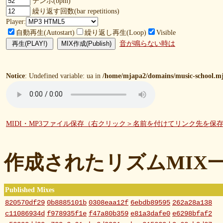
テンポ(bpm)
繰り返す回数(bar repetitions)
Player:
自動再生(Autostart)
繰り返し再生(Loop)
Visible
音が鳴らない時は
Notice
: Undefined variable: ua in
/home/mjapa2/domains/music-school.mj
MIDI・MP3ファイル保存（右クリック＞名前を付けてリンク先を保
作成されたリズムMIX
Published Mixes
820570df29
0b8885101b
0308eaa12f
6ebdb89595
262a28a138
c11086934d
f978935f1e
f47a80b359
e81a3dafe0
e6298bfaf2