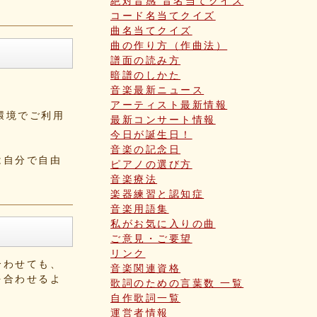
絶対音感 音名当てクイズ
コード名当てクイズ
曲名当てクイズ
曲の作り方（作曲法）
譜面の読み方
暗譜のしかた
音楽最新ニュース
アーティスト最新情報
る環境でご利用
最新コンサート情報
今日が誕生日！
音楽の記念日
は自分で自由
ピアノの選び方
音楽療法
楽器練習と認知症
音楽用語集
私がお気に入りの曲
ご意見・ご要望
リンク
合わせても、
音楽関連資格
を合わせるよ
歌詞のための言葉数 一覧
自作歌詞一覧
運営者情報