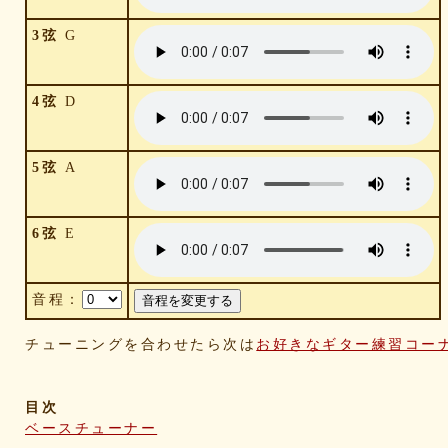
3弦
G
4弦
D
5弦
A
6弦
E
音程：
チューニングを合わせたら次は
お好きなギター練習コー
目次
ベースチューナー