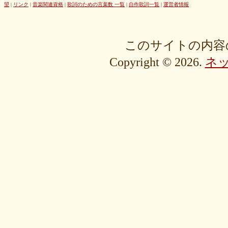
42cb27f1d3
0f4040bbb4
04cf47f62f
df03296293
c36fe2da58
望
|
リンク
|
音楽関連資格
|
歌詞のための言葉数 一覧
|
自作歌詞一覧
|
運営者情報
c3480e1459
bf22798100
b8bf8db0a1
94ec67beb2
7c0e41411e
675194818b
406ca09894
28a161410e
1b26c7bbdf
105e2c2047
e7a96595b3
d635518744
c434a34b3f
b915735725
b52c835867
このサイトの内容
9fc634585a
9a33ee4889
95a3a74b31
94a7f22cb0
7db412d099
Copyright © 2026.
ネ
76379527b6
7407223880
72234b8d1a
228bfbe0f8
0d7d3b584e
0816a7c984
06c2b8a602
fa20e59202
cc8c7f67ed
c689e48133
c2b15d69df
b48faa67fe
b0b3ab756f
98a4479ea0
905d4b4dad
8970dbabef
64002b0048
56e6efc5a8
568c92c9da
4fb9f06b77
381a65ffd9
1c76519672
fa6f13ec69
e92ac18f7b
e1e87e5623
d1498da0fa
cebe9a83e2
a7864853c3
88603b00e3
83bfcceb4e
637e24eddc
18d3243bd9
ebcf32ddfd
aa46363b7b
9ee57c465f
766e9152ea
4558af5ef1
204b35c644
0111ac8c15
fd334bd5c9
da081bcc1f
c58c0a008b
bf5093f77a
bac9bd4851
ad2806b7b3
ab3c34ad47
827fe8cc46
766505d0bf
6bc1611865
6a049e9542
690c9132d4
63e515cfed
552c7a77f9
3ecbd9b416
34c7d3ddac
2aa2eb5df5
f0d4825b88
edd57f0f87
d82a80f1c0
cb54897b8c
bf256441ee
a2eb7bacaf
9eb29032fd
8576e1531f
83c35ef2f9
8195f4ab6a
7d77b375b4
72b488f5e7
4f6c10f665
35e3508e40
33f871e6a2
16192d99b8
092ef9d556
0479619de1
fcf11134da