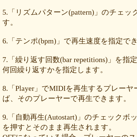
549cd673c1
46826ddb7d
1f3db7da4f
f7f3aaefdc
d492166dd6
c03ee6ed7d
b6644f8493
9cbe0408c7
84b5762063
62a6327de0
5.「リズムパターン(pattern)」の
628225f82f
52edae9aa8
18f5335287
1268752f8b
07c8575aba
す。
d9a6669c89
c7bdea50cf
b0028a39c5
a18acc69c9
a0d1cb27ad
89e6983403
8533fa9130
781846e9cb
6b9f362c23
4e887b24b9
3ead6ea83a
08f33c49f1
f03e2db100
e9d79dc0cc
d10d20337c
6.「テンポ(bpm)」で再生速度を指定でき
bc4e86d124
a86454d5af
a21fbd24dc
8ea728273f
77fab01bea
73468471cf
086bf9fcae
f839ea6eb8
f59ab6f876
d4f92dc6f9
c81b0593c1
bc301c5458
b9b05c1c30
b77b06e8c8
b6c669ff01
7.「繰り返す回数(bar repetitio
96e88e2e7c
73522421d7
542712bc73
525a28a776
4086a90e60
何回繰り返すかを指定します。
0823766053
ff7e40cee8
c883974f52
b0b41f52fa
96116e3c1b
87fe98e89a
8247dd5d17
7c7c130e4a
7518e463a7
56dc16e387
51b2dae66f
3e795bcaec
010563934b
f49c4744b8
e5442af73b
8.「Player」でMIDIを再生する
dfc745d5b5
d0cad829d6
c6b827ad20
c3e63aff18
b656d3e82d
ad6f7dcfc9
ac69c327de
a7f6790d33
a64b08cffb
a30f12f95e
ば、そのプレーヤーで再生できます。
7b05f8138c
78e8adf757
74d31e65fd
66e2116aa7
61d4328ed8
4398a04500
15ad0d5259
e3c007bff4
de7baa6c15
dc7d006232
9.「自動再生(Autostart)」のチェッ
d9dd0eed7c
cced980bc0
b819610aad
8a1c0c81c0
7cf839275e
74873024c5
71e43fd74b
686dea5b28
5fec00f440
22da2c0e9d
を押すとそのまま再生されます。
0aa68fdc23
0a6164721d
daf1370064
d5ee40fc36
ce89d42943
c90746f212
a931ac536a
97e8004df8
91c7ed5598
6ccae8b4c8