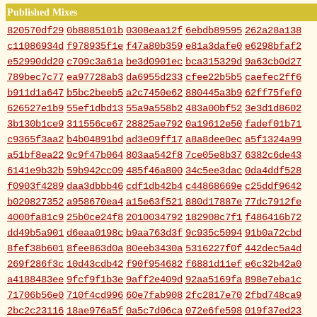
Published Mixes
820570df29
0b8885101b
0308eaa12f
6ebdb89595
262a28a138
c11086934d
f978935f1e
f47a80b359
e81a3dafe0
e6298bfaf2
e52990dd20
c709c3a61a
be3d0901ec
bca315329d
9a63cb0d27
789bec7c77
ea97728ab3
da6955d233
cfee22b5b5
caefec2ff6
b911d1a647
b5bc2beeb5
a2c7450e62
880445a3b9
62ff75fef0
626527e1b9
55ef1dbd13
55a9a558b2
483a00bf52
3e3d1d8602
3b130b1ce9
311556ce67
28825ae792
0a19612e50
fadef01b71
c9365f3aa2
b4b04891bd
ad3e09ff17
a8a8dee0ec
a5f1324a99
a51bf8ea22
9c9f47b064
803aa542f8
7ce05e8b37
6382c6de43
6141e9b32b
59b942cc09
485f46a800
34c5ee3dac
0da4ddf528
f0903f4289
daa3dbbb46
cdf1db42b4
c44868669e
c25ddf9642
b020827352
a958670ea4
a15e63f521
880d17887e
77dc7912fe
4000fa81c9
25b0ce24f8
2010034792
182908c7f1
f486416b72
dd49b5a901
d6eaa0198c
b9aa763d3f
9c935c5094
91b0a72cbd
8fef38b601
8fee863d0a
80eeb3430a
5316227f0f
442dec5a4d
269f286f3c
10d43cdb42
f90f954682
f6881d11ef
e6c32b42a0
a4188483ee
9fcf9f1b3e
9aff2e409d
92aa5169fa
898e7eba1c
71706b56e0
710f4cd996
60e7fab908
2fc2817e70
2fbd748ca9
2bc2c23116
18ae976a5f
0a5c7d06ca
072e6fe598
019f37ed23