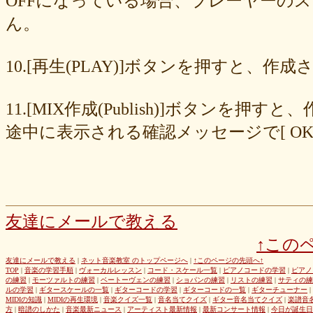
OFFになっている場合、プレーヤーの
677439c6fd
563e6c698d
446eac72db
226c3f614f
213395174a
ん。
19020e22e4
0c727ebe85
0856871099
eb982325ec
e9cbf25271
b9d1d00184
b8045b96ff
a321d82208
a2a831ffc6
9a9bb290cf
8cc6216226
859558fa7b
6d6b2688e7
6c20b0ea3b
6c17d59fb6
10.[再生(PLAY)]ボタンを押すと、
680392e3ca
67efe92fc1
424d8f7433
31dcb76251
f39402e7af
e8249017d4
e61e37969b
dad2acfe86
d65d23faa5
c971c479a3
11.[MIX作成(Publish)]ボタン
b8c89e652c
a049cc5cb0
9549b74be6
9464a5a754
75bc5fddef
72327b81ad
64766afcb0
5982faf785
37b81fb37a
2626069af6
途中に表示される確認メッセージで[ O
163476afd5
ff11537725
e56596ec21
d07f6cc27f
bc31193a8e
b79e0a5a4a
99b9b052b9
8987ee54c7
7f346ddcae
763b797cad
69ea046f5f
66b9ebbc79
6166771447
5fed773abd
52efdfc022
29a19c444a
23eaa364d1
1e8ba00bed
cf0487c553
b0e896a527
6e4bf24d1f
6219e85d0b
54b712bc18
3b63acaeed
dda20b294f
d538875846
bc97ffa855
a92c82a9b9
a87040e19c
a5c7798f47
友達にメールで教える
8d0b76a51f
82cd07e425
6e992b6590
6ba2b88ccf
68bb537805
↑この
463602b28b
26f9005f27
26e2f19a95
143f1b41c9
f4bf1a464f
e9191eb03d
caa6d4fba0
c9cc389c55
a8efcaad6c
87d3fa1850
友達にメールで教える
|
ネット音楽教室 のトップページへ
|
↑このページの先頭へ↑
TOP
|
音楽の学習手順
|
ヴォーカルレッスン
|
コード・スケール一覧
|
ピアノコードの学習
|
ピアノ
822c8a2221
6c9555584d
690bfb6814
64c135d1a2
402acec68f
の練習
|
モーツァルトの練習
|
ベートーヴェンの練習
|
ショパンの練習
|
リストの練習
|
サティの練
3365c53218
1f25023966
1399a07846
f964840e51
e9a7a614e7
ルの学習
|
ギタースケールの一覧
|
ギターコードの学習
|
ギターコードの一覧
|
ギターチューナー
|
MIDIの知識
|
MIDIの再生環境
|
音楽クイズ一覧
|
音名当てクイズ
|
ギター音名当てクイズ
|
楽譜音
c88b4e964f
b8da4c2285
b270827c51
8ebdef9f49
6e4d158010
方
|
暗譜のしかた
|
音楽最新ニュース
|
アーティスト最新情報
|
最新コンサート情報
|
今日が誕生日