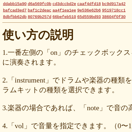
ddabb15a90
d6a569fc0b
cd3dccbd2e
caaf4dfd18
bc9d917a42
bafcad3ed7
baf1c2deac
aa4f1ea1ee
9e536e62b6
9519718cc1
8dbfbb62db
80769b257d
66befeb510
65d559bd93
38604f0f30
2c7c77c0e3
1d7df4821b
eb3fa731cd
ca1398119b
c8cb07711a
ba23f8e41e
af4394c99f
6d38537a62
620015f88b
42a29f8e54
使い方の説明
0ec360312d
faa9413074
edf12ab6c3
dee16d27c4
b5b6539562
9fcce57df6
8b24beae51
89d4f1bbdd
856c39952d
8288cef79d
4c796286c6
340ad882e1
1568abddff
0de2e30836
02998e587d
1.一番左側の「on」のチェックボック
d5377cd92c
d0dd3cb603
c59ba222c9
b8ad097d47
9f659fd909
に演奏されます。
9ef6ebcac2
99ce8a767d
924d9cb69e
924420a7a3
90274bff4e
7c5e32d3ed
6e70005023
6b6957415e
5e80ad5293
5095988ef6
4b7930b4d0
2038b53613
1ec36c4061
e46b239a6b
db1c936d78
2.「instrument」でドラムや楽器の種
d8e87cf486
d836b49a9d
d76a3e8c23
b9fed15d2b
b38ab1d1b8
ab588df87c
a4e75e4c92
a204a61a9b
a08fde1570
a01087c2be
ラムキットの種類を選択できます。
83d205db59
8058ee16b9
6709558878
49f63675b9
15ebcaa807
f447739453
f1c0d3dc34
da42cb1955
c62458f813
b37a74366d
3.楽器の場合であれば、「note」で音
b2fa6b2e85
b0ebace0d4
aa7f949dad
a558c898d9
6c1bd04085
4cdc426d81
3cd561418e
1182b99ba6
00e292a1f5
e186dc0158
d654560420
c7b6a2d824
c2d4263ad3
b6a3ebae49
a1d5a5a815
4.「vol」で音量を指定できます。（0〜1
8e583fa566
7ad1494187
730004aebd
6885987d16
65cfc3bafc