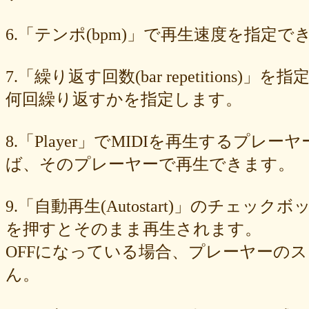
89e6983403
8533fa9130
781846e9cb
6b9f362c23
4e887b24b9
3ead6ea83a
08f33c49f1
f03e2db100
e9d79dc0cc
d10d20337c
6.「テンポ(bpm)」で再生速度を指定でき
bc4e86d124
a86454d5af
a21fbd24dc
8ea728273f
77fab01bea
73468471cf
086bf9fcae
f839ea6eb8
f59ab6f876
d4f92dc6f9
c81b0593c1
bc301c5458
b9b05c1c30
b77b06e8c8
b6c669ff01
7.「繰り返す回数(bar repetitio
96e88e2e7c
73522421d7
542712bc73
525a28a776
4086a90e60
何回繰り返すかを指定します。
0823766053
ff7e40cee8
c883974f52
b0b41f52fa
96116e3c1b
87fe98e89a
8247dd5d17
7c7c130e4a
7518e463a7
56dc16e387
51b2dae66f
3e795bcaec
010563934b
f49c4744b8
e5442af73b
8.「Player」でMIDIを再生する
dfc745d5b5
d0cad829d6
c6b827ad20
c3e63aff18
b656d3e82d
ad6f7dcfc9
ac69c327de
a7f6790d33
a64b08cffb
a30f12f95e
ば、そのプレーヤーで再生できます。
7b05f8138c
78e8adf757
74d31e65fd
66e2116aa7
61d4328ed8
4398a04500
15ad0d5259
e3c007bff4
de7baa6c15
dc7d006232
9.「自動再生(Autostart)」のチェッ
d9dd0eed7c
cced980bc0
b819610aad
8a1c0c81c0
7cf839275e
74873024c5
71e43fd74b
686dea5b28
5fec00f440
22da2c0e9d
を押すとそのまま再生されます。
0aa68fdc23
0a6164721d
daf1370064
d5ee40fc36
ce89d42943
OFFになっている場合、プレーヤーの
c90746f212
a931ac536a
97e8004df8
91c7ed5598
6ccae8b4c8
677439c6fd
563e6c698d
446eac72db
226c3f614f
213395174a
ん。
19020e22e4
0c727ebe85
0856871099
eb982325ec
e9cbf25271
b9d1d00184
b8045b96ff
a321d82208
a2a831ffc6
9a9bb290cf