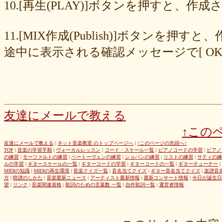
8cc6216226
859558fa7b
6d6b2688e7
6c20b0ea3b
6c17d59fb6
10.[再生(PLAY)]ボタンを押すと、
680392e3ca
67efe92fc1
424d8f7433
31dcb76251
f39402e7af
e8249017d4
e61e37969b
dad2acfe86
d65d23faa5
c971c479a3
11.[MIX作成(Publish)]ボタン
b8c89e652c
a049cc5cb0
9549b74be6
9464a5a754
75bc5fddef
72327b81ad
64766afcb0
5982faf785
37b81fb37a
2626069af6
途中に表示される確認メッセージで[ O
163476afd5
ff11537725
e56596ec21
d07f6cc27f
bc31193a8e
b79e0a5a4a
99b9b052b9
8987ee54c7
7f346ddcae
763b797cad
69ea046f5f
66b9ebbc79
6166771447
5fed773abd
52efdfc022
29a19c444a
23eaa364d1
1e8ba00bed
cf0487c553
b0e896a527
6e4bf24d1f
6219e85d0b
54b712bc18
3b63acaeed
dda20b294f
d538875846
bc97ffa855
a92c82a9b9
a87040e19c
a5c7798f47
友達にメールで教える
8d0b76a51f
82cd07e425
6e992b6590
6ba2b88ccf
68bb537805
↑この
463602b28b
26f9005f27
26e2f19a95
143f1b41c9
f4bf1a464f
e9191eb03d
caa6d4fba0
c9cc389c55
a8efcaad6c
87d3fa1850
友達にメールで教える
|
ネット音楽教室 のトップページへ
|
↑このページの先頭へ↑
TOP
|
音楽の学習手順
|
ヴォーカルレッスン
|
コード・スケール一覧
|
ピアノコードの学習
|
ピアノ
822c8a2221
6c9555584d
690bfb6814
64c135d1a2
402acec68f
の練習
|
モーツァルトの練習
|
ベートーヴェンの練習
|
ショパンの練習
|
リストの練習
|
サティの練
3365c53218
1f25023966
1399a07846
f964840e51
e9a7a614e7
ルの学習
|
ギタースケールの一覧
|
ギターコードの学習
|
ギターコードの一覧
|
ギターチューナー
|
MIDIの知識
|
MIDIの再生環境
|
音楽クイズ一覧
|
音名当てクイズ
|
ギター音名当てクイズ
|
楽譜音
c88b4e964f
b8da4c2285
b270827c51
8ebdef9f49
6e4d158010
方
|
暗譜のしかた
|
音楽最新ニュース
|
アーティスト最新情報
|
最新コンサート情報
|
今日が誕生日
42cb27f1d3
0f4040bbb4
04cf47f62f
df03296293
c36fe2da58
望
|
リンク
|
音楽関連資格
|
歌詞のための言葉数 一覧
|
自作歌詞一覧
|
運営者情報
c3480e1459
bf22798100
b8bf8db0a1
94ec67beb2
7c0e41411e
675194818b
406ca09894
28a161410e
1b26c7bbdf
105e2c2047
e7a96595b3
d635518744
c434a34b3f
b915735725
b52c835867