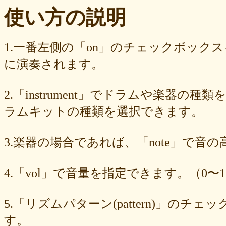
ba23f8e41e
af4394c99f
6d38537a62
620015f88b
42a29f8e54
使い方の説明
0ec360312d
faa9413074
edf12ab6c3
dee16d27c4
b5b6539562
9fcce57df6
8b24beae51
89d4f1bbdd
856c39952d
8288cef79d
4c796286c6
340ad882e1
1568abddff
0de2e30836
02998e587d
1.一番左側の「on」のチェックボック
d5377cd92c
d0dd3cb603
c59ba222c9
b8ad097d47
9f659fd909
に演奏されます。
9ef6ebcac2
99ce8a767d
924d9cb69e
924420a7a3
90274bff4e
7c5e32d3ed
6e70005023
6b6957415e
5e80ad5293
5095988ef6
4b7930b4d0
2038b53613
1ec36c4061
e46b239a6b
db1c936d78
2.「instrument」でドラムや楽器の種
d8e87cf486
d836b49a9d
d76a3e8c23
b9fed15d2b
b38ab1d1b8
ab588df87c
a4e75e4c92
a204a61a9b
a08fde1570
a01087c2be
ラムキットの種類を選択できます。
83d205db59
8058ee16b9
6709558878
49f63675b9
15ebcaa807
f447739453
f1c0d3dc34
da42cb1955
c62458f813
b37a74366d
3.楽器の場合であれば、「note」で音
b2fa6b2e85
b0ebace0d4
aa7f949dad
a558c898d9
6c1bd04085
4cdc426d81
3cd561418e
1182b99ba6
00e292a1f5
e186dc0158
d654560420
c7b6a2d824
c2d4263ad3
b6a3ebae49
a1d5a5a815
4.「vol」で音量を指定できます。（0〜1
8e583fa566
7ad1494187
730004aebd
6885987d16
65cfc3bafc
549cd673c1
46826ddb7d
1f3db7da4f
f7f3aaefdc
d492166dd6
c03ee6ed7d
b6644f8493
9cbe0408c7
84b5762063
62a6327de0
5.「リズムパターン(pattern)」の
628225f82f
52edae9aa8
18f5335287
1268752f8b
07c8575aba
す。
d9a6669c89
c7bdea50cf
b0028a39c5
a18acc69c9
a0d1cb27ad