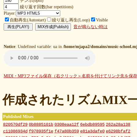
テンポ(bpm)
繰り返す回数(bar repetitions)
Player:
自動再生(Autostart)
繰り返し再生(Loop)
Visible
音が鳴らない時は
Notice
: Undefined variable: ua in
/home/mjapa2/domains/music-school.mj
MIDI・MP3ファイル保存（右クリック＞名前を付けてリンク先を保
作成されたリズムMIX
Published Mixes
820570df29
0b8885101b
0308eaa12f
6ebdb89595
262a28a138
c11086934d
f978935f1e
f47a80b359
e81a3dafe0
e6298bfaf2