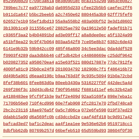
e52990dd20
c709c3a61a
be3d0901ec
bca315329d
9a63cb0d27
789bec7c77
ea97728ab3
da6955d233
cfee22b5b5
caefec2ff6
b911d1a647
b5bc2beeb5
a2c7450e62
880445a3b9
62ff75fef0
626527e1b9
55ef1dbd13
55a9a558b2
483a00bf52
3e3d1d8602
3b130b1ce9
311556ce67
28825ae792
0a19612e50
fadef01b71
c9365f3aa2
b4b04891bd
ad3e09ff17
a8a8dee0ec
a5f1324a99
a51bf8ea22
9c9f47b064
803aa542f8
7ce05e8b37
6382c6de43
6141e9b32b
59b942cc09
485f46a800
34c5ee3dac
0da4ddf528
f0903f4289
daa3dbbb46
cdf1db42b4
c44868669e
c25ddf9642
b020827352
a958670ea4
a15e63f521
880d17887e
77dc7912fe
4000fa81c9
25b0ce24f8
2010034792
182908c7f1
f486416b72
dd49b5a901
d6eaa0198c
b9aa763d3f
9c935c5094
91b0a72cbd
8fef38b601
8fee863d0a
80eeb3430a
5316227f0f
442dec5a4d
269f286f3c
10d43cdb42
f90f954682
f6881d11ef
e6c32b42a0
a4188483ee
9fcf9f1b3e
9aff2e409d
92aa5169fa
898e7eba1c
71706b56e0
710f4cd996
60e7fab908
2fc2817e70
2fbd748ca9
2bc2c23116
18ae976a5f
0a5c7d06ca
072e6fe598
019f37ed23
ddabb15a90
d6a569fc0b
cd3dccbd2e
caaf4dfd18
bc9d917a42
bafcad3ed7
baf1c2deac
aa4f1ea1ee
9e536e62b6
9519718cc1
8dbfbb62db
80769b257d
66befeb510
65d559bd93
38604f0f30
2c7c77c0e3
1d7df4821b
eb3fa731cd
ca1398119b
c8cb07711a