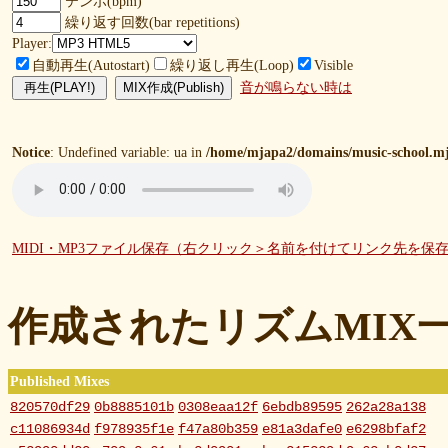
テンポ(bpm)
繰り返す回数(bar repetitions)
Player:
自動再生(Autostart)
繰り返し再生(Loop)
Visible
音が鳴らない時は
Notice
: Undefined variable: ua in
/home/mjapa2/domains/music-school.mj
MIDI・MP3ファイル保存（右クリック＞名前を付けてリンク先を保
作成されたリズムMIX
Published Mixes
820570df29
0b8885101b
0308eaa12f
6ebdb89595
262a28a138
c11086934d
f978935f1e
f47a80b359
e81a3dafe0
e6298bfaf2