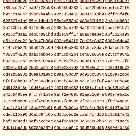
e52990dd20
c709c3a61a
be3d0901ec
bca315329d
9a63cb0d27
789bec7c77
ea97728ab3
da6955d233
cfee22b5b5
caefec2ff6
b911d1a647
b5bc2beeb5
a2c7450e62
880445a3b9
62ff75fef0
626527e1b9
55ef1dbd13
55a9a558b2
483a00bf52
3e3d1d8602
3b130b1ce9
311556ce67
28825ae792
0a19612e50
fadef01b71
c9365f3aa2
b4b04891bd
ad3e09ff17
a8a8dee0ec
a5f1324a99
a51bf8ea22
9c9f47b064
803aa542f8
7ce05e8b37
6382c6de43
6141e9b32b
59b942cc09
485f46a800
34c5ee3dac
0da4ddf528
f0903f4289
daa3dbbb46
cdf1db42b4
c44868669e
c25ddf9642
b020827352
a958670ea4
a15e63f521
880d17887e
77dc7912fe
4000fa81c9
25b0ce24f8
2010034792
182908c7f1
f486416b72
dd49b5a901
d6eaa0198c
b9aa763d3f
9c935c5094
91b0a72cbd
8fef38b601
8fee863d0a
80eeb3430a
5316227f0f
442dec5a4d
269f286f3c
10d43cdb42
f90f954682
f6881d11ef
e6c32b42a0
a4188483ee
9fcf9f1b3e
9aff2e409d
92aa5169fa
898e7eba1c
71706b56e0
710f4cd996
60e7fab908
2fc2817e70
2fbd748ca9
2bc2c23116
18ae976a5f
0a5c7d06ca
072e6fe598
019f37ed23
ddabb15a90
d6a569fc0b
cd3dccbd2e
caaf4dfd18
bc9d917a42
bafcad3ed7
baf1c2deac
aa4f1ea1ee
9e536e62b6
9519718cc1
8dbfbb62db
80769b257d
66befeb510
65d559bd93
38604f0f30
2c7c77c0e3
1d7df4821b
eb3fa731cd
ca1398119b
c8cb07711a