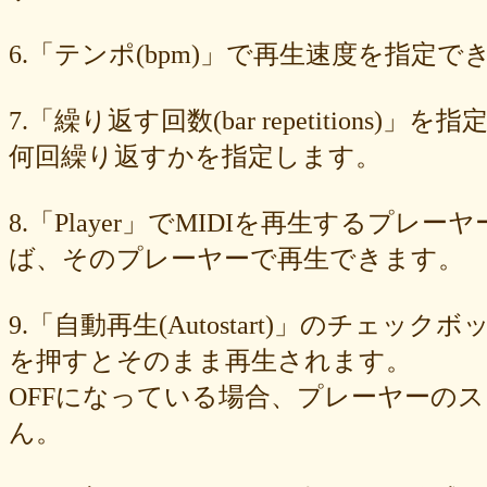
89e6983403
8533fa9130
781846e9cb
6b9f362c23
4e887b24b9
3ead6ea83a
08f33c49f1
f03e2db100
e9d79dc0cc
d10d20337c
6.「テンポ(bpm)」で再生速度を指定でき
bc4e86d124
a86454d5af
a21fbd24dc
8ea728273f
77fab01bea
73468471cf
086bf9fcae
f839ea6eb8
f59ab6f876
d4f92dc6f9
c81b0593c1
bc301c5458
b9b05c1c30
b77b06e8c8
b6c669ff01
7.「繰り返す回数(bar repetitio
96e88e2e7c
73522421d7
542712bc73
525a28a776
4086a90e60
何回繰り返すかを指定します。
0823766053
ff7e40cee8
c883974f52
b0b41f52fa
96116e3c1b
87fe98e89a
8247dd5d17
7c7c130e4a
7518e463a7
56dc16e387
51b2dae66f
3e795bcaec
010563934b
f49c4744b8
e5442af73b
8.「Player」でMIDIを再生する
dfc745d5b5
d0cad829d6
c6b827ad20
c3e63aff18
b656d3e82d
ad6f7dcfc9
ac69c327de
a7f6790d33
a64b08cffb
a30f12f95e
ば、そのプレーヤーで再生できます。
7b05f8138c
78e8adf757
74d31e65fd
66e2116aa7
61d4328ed8
4398a04500
15ad0d5259
e3c007bff4
de7baa6c15
dc7d006232
9.「自動再生(Autostart)」のチェッ
d9dd0eed7c
cced980bc0
b819610aad
8a1c0c81c0
7cf839275e
74873024c5
71e43fd74b
686dea5b28
5fec00f440
22da2c0e9d
を押すとそのまま再生されます。
0aa68fdc23
0a6164721d
daf1370064
d5ee40fc36
ce89d42943
OFFになっている場合、プレーヤーの
c90746f212
a931ac536a
97e8004df8
91c7ed5598
6ccae8b4c8
677439c6fd
563e6c698d
446eac72db
226c3f614f
213395174a
ん。
19020e22e4
0c727ebe85
0856871099
eb982325ec
e9cbf25271
b9d1d00184
b8045b96ff
a321d82208
a2a831ffc6
9a9bb290cf