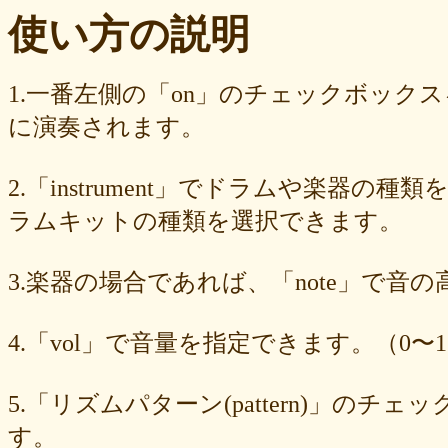
ba23f8e41e
af4394c99f
6d38537a62
620015f88b
42a29f8e54
使い方の説明
0ec360312d
faa9413074
edf12ab6c3
dee16d27c4
b5b6539562
9fcce57df6
8b24beae51
89d4f1bbdd
856c39952d
8288cef79d
4c796286c6
340ad882e1
1568abddff
0de2e30836
02998e587d
1.一番左側の「on」のチェックボック
d5377cd92c
d0dd3cb603
c59ba222c9
b8ad097d47
9f659fd909
に演奏されます。
9ef6ebcac2
99ce8a767d
924d9cb69e
924420a7a3
90274bff4e
7c5e32d3ed
6e70005023
6b6957415e
5e80ad5293
5095988ef6
4b7930b4d0
2038b53613
1ec36c4061
e46b239a6b
db1c936d78
2.「instrument」でドラムや楽器の種
d8e87cf486
d836b49a9d
d76a3e8c23
b9fed15d2b
b38ab1d1b8
ab588df87c
a4e75e4c92
a204a61a9b
a08fde1570
a01087c2be
ラムキットの種類を選択できます。
83d205db59
8058ee16b9
6709558878
49f63675b9
15ebcaa807
f447739453
f1c0d3dc34
da42cb1955
c62458f813
b37a74366d
3.楽器の場合であれば、「note」で音
b2fa6b2e85
b0ebace0d4
aa7f949dad
a558c898d9
6c1bd04085
4cdc426d81
3cd561418e
1182b99ba6
00e292a1f5
e186dc0158
d654560420
c7b6a2d824
c2d4263ad3
b6a3ebae49
a1d5a5a815
4.「vol」で音量を指定できます。（0〜1
8e583fa566
7ad1494187
730004aebd
6885987d16
65cfc3bafc
549cd673c1
46826ddb7d
1f3db7da4f
f7f3aaefdc
d492166dd6
c03ee6ed7d
b6644f8493
9cbe0408c7
84b5762063
62a6327de0
5.「リズムパターン(pattern)」の
628225f82f
52edae9aa8
18f5335287
1268752f8b
07c8575aba
す。
d9a6669c89
c7bdea50cf
b0028a39c5
a18acc69c9
a0d1cb27ad