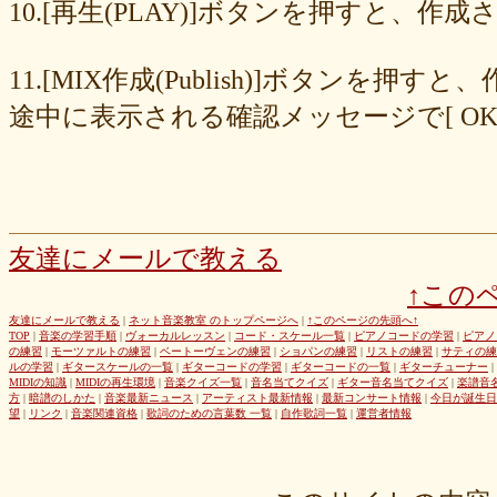
8cc6216226
859558fa7b
6d6b2688e7
6c20b0ea3b
6c17d59fb6
10.[再生(PLAY)]ボタンを押すと、
680392e3ca
67efe92fc1
424d8f7433
31dcb76251
f39402e7af
e8249017d4
e61e37969b
dad2acfe86
d65d23faa5
c971c479a3
11.[MIX作成(Publish)]ボタン
b8c89e652c
a049cc5cb0
9549b74be6
9464a5a754
75bc5fddef
72327b81ad
64766afcb0
5982faf785
37b81fb37a
2626069af6
途中に表示される確認メッセージで[ O
163476afd5
ff11537725
e56596ec21
d07f6cc27f
bc31193a8e
b79e0a5a4a
99b9b052b9
8987ee54c7
7f346ddcae
763b797cad
69ea046f5f
66b9ebbc79
6166771447
5fed773abd
52efdfc022
29a19c444a
23eaa364d1
1e8ba00bed
cf0487c553
b0e896a527
6e4bf24d1f
6219e85d0b
54b712bc18
3b63acaeed
dda20b294f
d538875846
bc97ffa855
a92c82a9b9
a87040e19c
a5c7798f47
友達にメールで教える
8d0b76a51f
82cd07e425
6e992b6590
6ba2b88ccf
68bb537805
↑この
463602b28b
26f9005f27
26e2f19a95
143f1b41c9
f4bf1a464f
e9191eb03d
caa6d4fba0
c9cc389c55
a8efcaad6c
87d3fa1850
友達にメールで教える
|
ネット音楽教室 のトップページへ
|
↑このページの先頭へ↑
TOP
|
音楽の学習手順
|
ヴォーカルレッスン
|
コード・スケール一覧
|
ピアノコードの学習
|
ピアノ
822c8a2221
6c9555584d
690bfb6814
64c135d1a2
402acec68f
の練習
|
モーツァルトの練習
|
ベートーヴェンの練習
|
ショパンの練習
|
リストの練習
|
サティの練
3365c53218
1f25023966
1399a07846
f964840e51
e9a7a614e7
ルの学習
|
ギタースケールの一覧
|
ギターコードの学習
|
ギターコードの一覧
|
ギターチューナー
|
MIDIの知識
|
MIDIの再生環境
|
音楽クイズ一覧
|
音名当てクイズ
|
ギター音名当てクイズ
|
楽譜音
c88b4e964f
b8da4c2285
b270827c51
8ebdef9f49
6e4d158010
方
|
暗譜のしかた
|
音楽最新ニュース
|
アーティスト最新情報
|
最新コンサート情報
|
今日が誕生日
42cb27f1d3
0f4040bbb4
04cf47f62f
df03296293
c36fe2da58
望
|
リンク
|
音楽関連資格
|
歌詞のための言葉数 一覧
|
自作歌詞一覧
|
運営者情報
c3480e1459
bf22798100
b8bf8db0a1
94ec67beb2
7c0e41411e
675194818b
406ca09894
28a161410e
1b26c7bbdf
105e2c2047
e7a96595b3
d635518744
c434a34b3f
b915735725
b52c835867