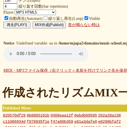
テンポ(bpm)
繰り返す回数(bar repetitions)
Player:
自動再生(Autostart)
繰り返し再生(Loop)
Visible
音が鳴らない時は
Notice
: Undefined variable: ua in
/home/mjapa2/domains/music-school.mj
MIDI・MP3ファイル保存（右クリック＞名前を付けてリンク先を保
作成されたリズムMIX
Published Mixes
820570df29
0b8885101b
0308eaa12f
6ebdb89595
262a28a138
c11086934d
f978935f1e
f47a80b359
e81a3dafe0
e6298bfaf2