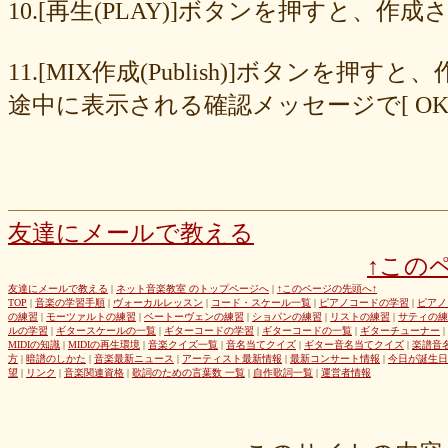
8cc6216226
859558fa7b
6d6b2688e7
6c20b0ea3b
6c17d59fb6
10.[再生(PLAY)]ボタンを押すと、
680392e3ca
67efe92fc1
424d8f7433
31dcb76251
f39402e7af
e8249017d4
e61e37969b
dad2acfe86
d65d23faa5
c971c479a3
11.[MIX作成(Publish)]ボタン
b8c89e652c
a049cc5cb0
9549b74be6
9464a5a754
75bc5fddef
72327b81ad
64766afcb0
5982faf785
37b81fb37a
2626069af6
途中に表示される確認メッセージで[ O
163476afd5
ff11537725
e56596ec21
d07f6cc27f
bc31193a8e
b79e0a5a4a
99b9b052b9
8987ee54c7
7f346ddcae
763b797cad
69ea046f5f
66b9ebbc79
6166771447
5fed773abd
52efdfc022
29a19c444a
23eaa364d1
1e8ba00bed
cf0487c553
b0e896a527
6e4bf24d1f
6219e85d0b
54b712bc18
3b63acaeed
dda20b294f
d538875846
bc97ffa855
a92c82a9b9
a87040e19c
a5c7798f47
友達にメールで教える
8d0b76a51f
82cd07e425
6e992b6590
6ba2b88ccf
68bb537805
↑この
463602b28b
26f9005f27
26e2f19a95
143f1b41c9
f4bf1a464f
e9191eb03d
caa6d4fba0
c9cc389c55
a8efcaad6c
87d3fa1850
友達にメールで教える
|
ネット音楽教室 のトップページへ
|
↑このページの先頭へ↑
TOP
|
音楽の学習手順
|
ヴォーカルレッスン
|
コード・スケール一覧
|
ピアノコードの学習
|
ピアノ
822c8a2221
6c9555584d
690bfb6814
64c135d1a2
402acec68f
の練習
|
モーツァルトの練習
|
ベートーヴェンの練習
|
ショパンの練習
|
リストの練習
|
サティの練
3365c53218
1f25023966
1399a07846
f964840e51
e9a7a614e7
ルの学習
|
ギタースケールの一覧
|
ギターコードの学習
|
ギターコードの一覧
|
ギターチューナー
|
MIDIの知識
|
MIDIの再生環境
|
音楽クイズ一覧
|
音名当てクイズ
|
ギター音名当てクイズ
|
楽譜音
c88b4e964f
b8da4c2285
b270827c51
8ebdef9f49
6e4d158010
方
|
暗譜のしかた
|
音楽最新ニュース
|
アーティスト最新情報
|
最新コンサート情報
|
今日が誕生日
42cb27f1d3
0f4040bbb4
04cf47f62f
df03296293
c36fe2da58
望
|
リンク
|
音楽関連資格
|
歌詞のための言葉数 一覧
|
自作歌詞一覧
|
運営者情報
c3480e1459
bf22798100
b8bf8db0a1
94ec67beb2
7c0e41411e
675194818b
406ca09894
28a161410e
1b26c7bbdf
105e2c2047
e7a96595b3
d635518744
c434a34b3f
b915735725
b52c835867