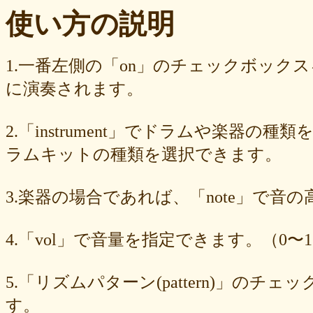
ba23f8e41e
af4394c99f
6d38537a62
620015f88b
42a29f8e54
使い方の説明
0ec360312d
faa9413074
edf12ab6c3
dee16d27c4
b5b6539562
9fcce57df6
8b24beae51
89d4f1bbdd
856c39952d
8288cef79d
4c796286c6
340ad882e1
1568abddff
0de2e30836
02998e587d
1.一番左側の「on」のチェックボック
d5377cd92c
d0dd3cb603
c59ba222c9
b8ad097d47
9f659fd909
に演奏されます。
9ef6ebcac2
99ce8a767d
924d9cb69e
924420a7a3
90274bff4e
7c5e32d3ed
6e70005023
6b6957415e
5e80ad5293
5095988ef6
4b7930b4d0
2038b53613
1ec36c4061
e46b239a6b
db1c936d78
2.「instrument」でドラムや楽器の種
d8e87cf486
d836b49a9d
d76a3e8c23
b9fed15d2b
b38ab1d1b8
ab588df87c
a4e75e4c92
a204a61a9b
a08fde1570
a01087c2be
ラムキットの種類を選択できます。
83d205db59
8058ee16b9
6709558878
49f63675b9
15ebcaa807
f447739453
f1c0d3dc34
da42cb1955
c62458f813
b37a74366d
3.楽器の場合であれば、「note」で音
b2fa6b2e85
b0ebace0d4
aa7f949dad
a558c898d9
6c1bd04085
4cdc426d81
3cd561418e
1182b99ba6
00e292a1f5
e186dc0158
d654560420
c7b6a2d824
c2d4263ad3
b6a3ebae49
a1d5a5a815
4.「vol」で音量を指定できます。（0〜1
8e583fa566
7ad1494187
730004aebd
6885987d16
65cfc3bafc
549cd673c1
46826ddb7d
1f3db7da4f
f7f3aaefdc
d492166dd6
c03ee6ed7d
b6644f8493
9cbe0408c7
84b5762063
62a6327de0
5.「リズムパターン(pattern)」の
628225f82f
52edae9aa8
18f5335287
1268752f8b
07c8575aba
す。
d9a6669c89
c7bdea50cf
b0028a39c5
a18acc69c9
a0d1cb27ad