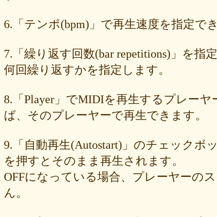
89e6983403
8533fa9130
781846e9cb
6b9f362c23
4e887b24b9
3ead6ea83a
08f33c49f1
f03e2db100
e9d79dc0cc
d10d20337c
6.「テンポ(bpm)」で再生速度を指定でき
bc4e86d124
a86454d5af
a21fbd24dc
8ea728273f
77fab01bea
73468471cf
086bf9fcae
f839ea6eb8
f59ab6f876
d4f92dc6f9
c81b0593c1
bc301c5458
b9b05c1c30
b77b06e8c8
b6c669ff01
7.「繰り返す回数(bar repetitio
96e88e2e7c
73522421d7
542712bc73
525a28a776
4086a90e60
何回繰り返すかを指定します。
0823766053
ff7e40cee8
c883974f52
b0b41f52fa
96116e3c1b
87fe98e89a
8247dd5d17
7c7c130e4a
7518e463a7
56dc16e387
51b2dae66f
3e795bcaec
010563934b
f49c4744b8
e5442af73b
8.「Player」でMIDIを再生する
dfc745d5b5
d0cad829d6
c6b827ad20
c3e63aff18
b656d3e82d
ad6f7dcfc9
ac69c327de
a7f6790d33
a64b08cffb
a30f12f95e
ば、そのプレーヤーで再生できます。
7b05f8138c
78e8adf757
74d31e65fd
66e2116aa7
61d4328ed8
4398a04500
15ad0d5259
e3c007bff4
de7baa6c15
dc7d006232
9.「自動再生(Autostart)」のチェッ
d9dd0eed7c
cced980bc0
b819610aad
8a1c0c81c0
7cf839275e
74873024c5
71e43fd74b
686dea5b28
5fec00f440
22da2c0e9d
を押すとそのまま再生されます。
0aa68fdc23
0a6164721d
daf1370064
d5ee40fc36
ce89d42943
OFFになっている場合、プレーヤーの
c90746f212
a931ac536a
97e8004df8
91c7ed5598
6ccae8b4c8
677439c6fd
563e6c698d
446eac72db
226c3f614f
213395174a
ん。
19020e22e4
0c727ebe85
0856871099
eb982325ec
e9cbf25271
b9d1d00184
b8045b96ff
a321d82208
a2a831ffc6
9a9bb290cf