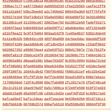
e52990dd20
c709c3a61a
be3d0901ec
bca315329d
9a63cb0d27
789bec7c77
ea97728ab3
da6955d233
cfee22b5b5
caefec2ff6
b911d1a647
b5bc2beeb5
a2c7450e62
880445a3b9
62ff75fef0
626527e1b9
55ef1dbd13
55a9a558b2
483a00bf52
3e3d1d8602
3b130b1ce9
311556ce67
28825ae792
0a19612e50
fadef01b71
c9365f3aa2
b4b04891bd
ad3e09ff17
a8a8dee0ec
a5f1324a99
a51bf8ea22
9c9f47b064
803aa542f8
7ce05e8b37
6382c6de43
6141e9b32b
59b942cc09
485f46a800
34c5ee3dac
0da4ddf528
f0903f4289
daa3dbbb46
cdf1db42b4
c44868669e
c25ddf9642
b020827352
a958670ea4
a15e63f521
880d17887e
77dc7912fe
4000fa81c9
25b0ce24f8
2010034792
182908c7f1
f486416b72
dd49b5a901
d6eaa0198c
b9aa763d3f
9c935c5094
91b0a72cbd
8fef38b601
8fee863d0a
80eeb3430a
5316227f0f
442dec5a4d
269f286f3c
10d43cdb42
f90f954682
f6881d11ef
e6c32b42a0
a4188483ee
9fcf9f1b3e
9aff2e409d
92aa5169fa
898e7eba1c
71706b56e0
710f4cd996
60e7fab908
2fc2817e70
2fbd748ca9
2bc2c23116
18ae976a5f
0a5c7d06ca
072e6fe598
019f37ed23
ddabb15a90
d6a569fc0b
cd3dccbd2e
caaf4dfd18
bc9d917a42
bafcad3ed7
baf1c2deac
aa4f1ea1ee
9e536e62b6
9519718cc1
8dbfbb62db
80769b257d
66befeb510
65d559bd93
38604f0f30
2c7c77c0e3
1d7df4821b
eb3fa731cd
ca1398119b
c8cb07711a