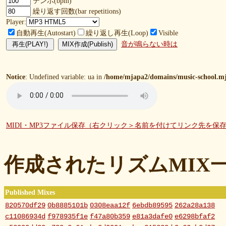
テンポ(bpm)
繰り返す回数(bar repetitions)
Player:
自動再生(Autostart)
繰り返し再生(Loop)
Visible
音が鳴らない時は
Notice
: Undefined variable: ua in
/home/mjapa2/domains/music-school.mj
MIDI・MP3ファイル保存（右クリック＞名前を付けてリンク先を保
作成されたリズムMIX
Published Mixes
820570df29
0b8885101b
0308eaa12f
6ebdb89595
262a28a138
c11086934d
f978935f1e
f47a80b359
e81a3dafe0
e6298bfaf2