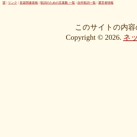
42cb27f1d3
0f4040bbb4
04cf47f62f
df03296293
c36fe2da58
望
|
リンク
|
音楽関連資格
|
歌詞のための言葉数 一覧
|
自作歌詞一覧
|
運営者情報
c3480e1459
bf22798100
b8bf8db0a1
94ec67beb2
7c0e41411e
675194818b
406ca09894
28a161410e
1b26c7bbdf
105e2c2047
e7a96595b3
d635518744
c434a34b3f
b915735725
b52c835867
このサイトの内容
9fc634585a
9a33ee4889
95a3a74b31
94a7f22cb0
7db412d099
Copyright © 2026.
ネ
76379527b6
7407223880
72234b8d1a
228bfbe0f8
0d7d3b584e
0816a7c984
06c2b8a602
fa20e59202
cc8c7f67ed
c689e48133
c2b15d69df
b48faa67fe
b0b3ab756f
98a4479ea0
905d4b4dad
8970dbabef
64002b0048
56e6efc5a8
568c92c9da
4fb9f06b77
381a65ffd9
1c76519672
fa6f13ec69
e92ac18f7b
e1e87e5623
d1498da0fa
cebe9a83e2
a7864853c3
88603b00e3
83bfcceb4e
637e24eddc
18d3243bd9
ebcf32ddfd
aa46363b7b
9ee57c465f
766e9152ea
4558af5ef1
204b35c644
0111ac8c15
fd334bd5c9
da081bcc1f
c58c0a008b
bf5093f77a
bac9bd4851
ad2806b7b3
ab3c34ad47
827fe8cc46
766505d0bf
6bc1611865
6a049e9542
690c9132d4
63e515cfed
552c7a77f9
3ecbd9b416
34c7d3ddac
2aa2eb5df5
f0d4825b88
edd57f0f87
d82a80f1c0
cb54897b8c
bf256441ee
a2eb7bacaf
9eb29032fd
8576e1531f
83c35ef2f9
8195f4ab6a
7d77b375b4
72b488f5e7
4f6c10f665
35e3508e40
33f871e6a2
16192d99b8
092ef9d556
0479619de1
fcf11134da