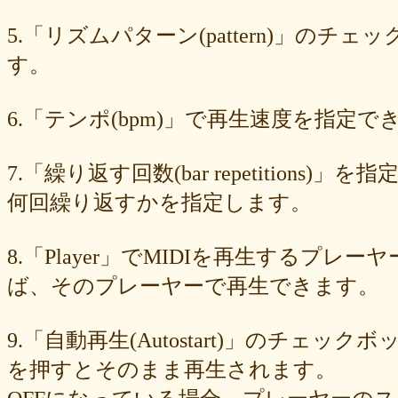
549cd673c1
46826ddb7d
1f3db7da4f
f7f3aaefdc
d492166dd6
c03ee6ed7d
b6644f8493
9cbe0408c7
84b5762063
62a6327de0
5.「リズムパターン(pattern)」の
628225f82f
52edae9aa8
18f5335287
1268752f8b
07c8575aba
す。
d9a6669c89
c7bdea50cf
b0028a39c5
a18acc69c9
a0d1cb27ad
89e6983403
8533fa9130
781846e9cb
6b9f362c23
4e887b24b9
3ead6ea83a
08f33c49f1
f03e2db100
e9d79dc0cc
d10d20337c
6.「テンポ(bpm)」で再生速度を指定でき
bc4e86d124
a86454d5af
a21fbd24dc
8ea728273f
77fab01bea
73468471cf
086bf9fcae
f839ea6eb8
f59ab6f876
d4f92dc6f9
c81b0593c1
bc301c5458
b9b05c1c30
b77b06e8c8
b6c669ff01
7.「繰り返す回数(bar repetitio
96e88e2e7c
73522421d7
542712bc73
525a28a776
4086a90e60
何回繰り返すかを指定します。
0823766053
ff7e40cee8
c883974f52
b0b41f52fa
96116e3c1b
87fe98e89a
8247dd5d17
7c7c130e4a
7518e463a7
56dc16e387
51b2dae66f
3e795bcaec
010563934b
f49c4744b8
e5442af73b
8.「Player」でMIDIを再生する
dfc745d5b5
d0cad829d6
c6b827ad20
c3e63aff18
b656d3e82d
ad6f7dcfc9
ac69c327de
a7f6790d33
a64b08cffb
a30f12f95e
ば、そのプレーヤーで再生できます。
7b05f8138c
78e8adf757
74d31e65fd
66e2116aa7
61d4328ed8
4398a04500
15ad0d5259
e3c007bff4
de7baa6c15
dc7d006232
9.「自動再生(Autostart)」のチェッ
d9dd0eed7c
cced980bc0
b819610aad
8a1c0c81c0
7cf839275e
74873024c5
71e43fd74b
686dea5b28
5fec00f440
22da2c0e9d
を押すとそのまま再生されます。
0aa68fdc23
0a6164721d
daf1370064
d5ee40fc36
ce89d42943
c90746f212
a931ac536a
97e8004df8
91c7ed5598
6ccae8b4c8