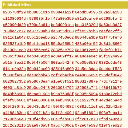
Published Mixes
820570df29
0b8885101b
0308eaa12f
6ebdb89595
262a28a138
c11086934d
f978935f1e
f47a80b359
e81a3dafe0
e6298bfaf2
e52990dd20
c709c3a61a
be3d0901ec
bca315329d
9a63cb0d27
789bec7c77
ea97728ab3
da6955d233
cfee22b5b5
caefec2ff6
b911d1a647
b5bc2beeb5
a2c7450e62
880445a3b9
62ff75fef0
626527e1b9
55ef1dbd13
55a9a558b2
483a00bf52
3e3d1d8602
3b130b1ce9
311556ce67
28825ae792
0a19612e50
fadef01b71
c9365f3aa2
b4b04891bd
ad3e09ff17
a8a8dee0ec
a5f1324a99
a51bf8ea22
9c9f47b064
803aa542f8
7ce05e8b37
6382c6de43
6141e9b32b
59b942cc09
485f46a800
34c5ee3dac
0da4ddf528
f0903f4289
daa3dbbb46
cdf1db42b4
c44868669e
c25ddf9642
b020827352
a958670ea4
a15e63f521
880d17887e
77dc7912fe
4000fa81c9
25b0ce24f8
2010034792
182908c7f1
f486416b72
dd49b5a901
d6eaa0198c
b9aa763d3f
9c935c5094
91b0a72cbd
8fef38b601
8fee863d0a
80eeb3430a
5316227f0f
442dec5a4d
269f286f3c
10d43cdb42
f90f954682
f6881d11ef
e6c32b42a0
a4188483ee
9fcf9f1b3e
9aff2e409d
92aa5169fa
898e7eba1c
71706b56e0
710f4cd996
60e7fab908
2fc2817e70
2fbd748ca9
2bc2c23116
18ae976a5f
0a5c7d06ca
072e6fe598
019f37ed23