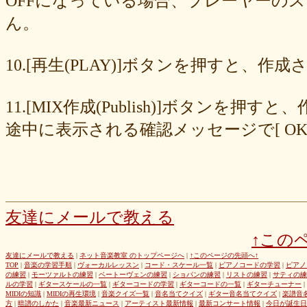
OFFになっている場合、プレーヤーの
677439c6fd
563e6c698d
446eac72db
226c3f614f
213395174a
ん。
19020e22e4
0c727ebe85
0856871099
eb982325ec
e9cbf25271
b9d1d00184
b8045b96ff
a321d82208
a2a831ffc6
9a9bb290cf
8cc6216226
859558fa7b
6d6b2688e7
6c20b0ea3b
6c17d59fb6
10.[再生(PLAY)]ボタンを押すと、
680392e3ca
67efe92fc1
424d8f7433
31dcb76251
f39402e7af
e8249017d4
e61e37969b
dad2acfe86
d65d23faa5
c971c479a3
11.[MIX作成(Publish)]ボタン
b8c89e652c
a049cc5cb0
9549b74be6
9464a5a754
75bc5fddef
72327b81ad
64766afcb0
5982faf785
37b81fb37a
2626069af6
途中に表示される確認メッセージで[ O
163476afd5
ff11537725
e56596ec21
d07f6cc27f
bc31193a8e
b79e0a5a4a
99b9b052b9
8987ee54c7
7f346ddcae
763b797cad
69ea046f5f
66b9ebbc79
6166771447
5fed773abd
52efdfc022
29a19c444a
23eaa364d1
1e8ba00bed
cf0487c553
b0e896a527
6e4bf24d1f
6219e85d0b
54b712bc18
3b63acaeed
dda20b294f
d538875846
bc97ffa855
a92c82a9b9
a87040e19c
a5c7798f47
友達にメールで教える
8d0b76a51f
82cd07e425
6e992b6590
6ba2b88ccf
68bb537805
↑この
463602b28b
26f9005f27
26e2f19a95
143f1b41c9
f4bf1a464f
e9191eb03d
caa6d4fba0
c9cc389c55
a8efcaad6c
87d3fa1850
友達にメールで教える
|
ネット音楽教室 のトップページへ
|
↑このページの先頭へ↑
TOP
|
音楽の学習手順
|
ヴォーカルレッスン
|
コード・スケール一覧
|
ピアノコードの学習
|
ピアノ
822c8a2221
6c9555584d
690bfb6814
64c135d1a2
402acec68f
の練習
|
モーツァルトの練習
|
ベートーヴェンの練習
|
ショパンの練習
|
リストの練習
|
サティの練
3365c53218
1f25023966
1399a07846
f964840e51
e9a7a614e7
ルの学習
|
ギタースケールの一覧
|
ギターコードの学習
|
ギターコードの一覧
|
ギターチューナー
|
MIDIの知識
|
MIDIの再生環境
|
音楽クイズ一覧
|
音名当てクイズ
|
ギター音名当てクイズ
|
楽譜音
c88b4e964f
b8da4c2285
b270827c51
8ebdef9f49
6e4d158010
方
|
暗譜のしかた
|
音楽最新ニュース
|
アーティスト最新情報
|
最新コンサート情報
|
今日が誕生日