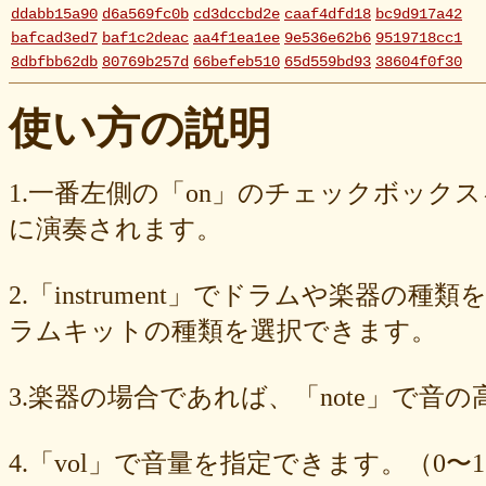
ddabb15a90
d6a569fc0b
cd3dccbd2e
caaf4dfd18
bc9d917a42
bafcad3ed7
baf1c2deac
aa4f1ea1ee
9e536e62b6
9519718cc1
8dbfbb62db
80769b257d
66befeb510
65d559bd93
38604f0f30
2c7c77c0e3
1d7df4821b
eb3fa731cd
ca1398119b
c8cb07711a
ba23f8e41e
af4394c99f
6d38537a62
620015f88b
42a29f8e54
使い方の説明
0ec360312d
faa9413074
edf12ab6c3
dee16d27c4
b5b6539562
9fcce57df6
8b24beae51
89d4f1bbdd
856c39952d
8288cef79d
4c796286c6
340ad882e1
1568abddff
0de2e30836
02998e587d
1.一番左側の「on」のチェックボック
d5377cd92c
d0dd3cb603
c59ba222c9
b8ad097d47
9f659fd909
に演奏されます。
9ef6ebcac2
99ce8a767d
924d9cb69e
924420a7a3
90274bff4e
7c5e32d3ed
6e70005023
6b6957415e
5e80ad5293
5095988ef6
4b7930b4d0
2038b53613
1ec36c4061
e46b239a6b
db1c936d78
2.「instrument」でドラムや楽器の種
d8e87cf486
d836b49a9d
d76a3e8c23
b9fed15d2b
b38ab1d1b8
ab588df87c
a4e75e4c92
a204a61a9b
a08fde1570
a01087c2be
ラムキットの種類を選択できます。
83d205db59
8058ee16b9
6709558878
49f63675b9
15ebcaa807
f447739453
f1c0d3dc34
da42cb1955
c62458f813
b37a74366d
3.楽器の場合であれば、「note」で音
b2fa6b2e85
b0ebace0d4
aa7f949dad
a558c898d9
6c1bd04085
4cdc426d81
3cd561418e
1182b99ba6
00e292a1f5
e186dc0158
d654560420
c7b6a2d824
c2d4263ad3
b6a3ebae49
a1d5a5a815
4.「vol」で音量を指定できます。（0〜1
8e583fa566
7ad1494187
730004aebd
6885987d16
65cfc3bafc