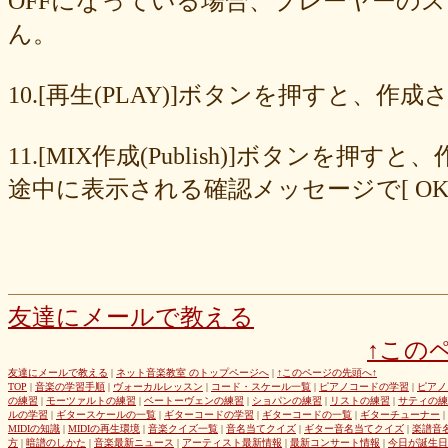
OFFになっている場合、プレーヤーの
677439c6fd
563e6c698d
446eac72db
226c3f614f
213395174a
ん。
19020e22e4
0c727ebe85
0856871099
eb982325ec
e9cbf25271
b9d1d00184
b8045b96ff
a321d82208
a2a831ffc6
9a9bb290cf
8cc6216226
859558fa7b
6d6b2688e7
6c20b0ea3b
6c17d59fb6
10.[再生(PLAY)]ボタンを押すと、
680392e3ca
67efe92fc1
424d8f7433
31dcb76251
f39402e7af
e8249017d4
e61e37969b
dad2acfe86
d65d23faa5
c971c479a3
11.[MIX作成(Publish)]ボタン
b8c89e652c
a049cc5cb0
9549b74be6
9464a5a754
75bc5fddef
72327b81ad
64766afcb0
5982faf785
37b81fb37a
2626069af6
途中に表示される確認メッセージで[ O
163476afd5
ff11537725
e56596ec21
d07f6cc27f
bc31193a8e
b79e0a5a4a
99b9b052b9
8987ee54c7
7f346ddcae
763b797cad
69ea046f5f
66b9ebbc79
6166771447
5fed773abd
52efdfc022
29a19c444a
23eaa364d1
1e8ba00bed
cf0487c553
b0e896a527
6e4bf24d1f
6219e85d0b
54b712bc18
3b63acaeed
dda20b294f
d538875846
bc97ffa855
a92c82a9b9
a87040e19c
a5c7798f47
友達にメールで教える
8d0b76a51f
82cd07e425
6e992b6590
6ba2b88ccf
68bb537805
↑この
463602b28b
26f9005f27
26e2f19a95
143f1b41c9
f4bf1a464f
e9191eb03d
caa6d4fba0
c9cc389c55
a8efcaad6c
87d3fa1850
友達にメールで教える
|
ネット音楽教室 のトップページへ
|
↑このページの先頭へ↑
TOP
|
音楽の学習手順
|
ヴォーカルレッスン
|
コード・スケール一覧
|
ピアノコードの学習
|
ピアノ
822c8a2221
6c9555584d
690bfb6814
64c135d1a2
402acec68f
の練習
|
モーツァルトの練習
|
ベートーヴェンの練習
|
ショパンの練習
|
リストの練習
|
サティの練
3365c53218
1f25023966
1399a07846
f964840e51
e9a7a614e7
ルの学習
|
ギタースケールの一覧
|
ギターコードの学習
|
ギターコードの一覧
|
ギターチューナー
|
MIDIの知識
|
MIDIの再生環境
|
音楽クイズ一覧
|
音名当てクイズ
|
ギター音名当てクイズ
|
楽譜音
c88b4e964f
b8da4c2285
b270827c51
8ebdef9f49
6e4d158010
方
|
暗譜のしかた
|
音楽最新ニュース
|
アーティスト最新情報
|
最新コンサート情報
|
今日が誕生日