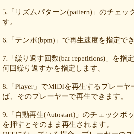
549cd673c1
46826ddb7d
1f3db7da4f
f7f3aaefdc
d492166dd6
c03ee6ed7d
b6644f8493
9cbe0408c7
84b5762063
62a6327de0
5.「リズムパターン(pattern)」の
628225f82f
52edae9aa8
18f5335287
1268752f8b
07c8575aba
す。
d9a6669c89
c7bdea50cf
b0028a39c5
a18acc69c9
a0d1cb27ad
89e6983403
8533fa9130
781846e9cb
6b9f362c23
4e887b24b9
3ead6ea83a
08f33c49f1
f03e2db100
e9d79dc0cc
d10d20337c
6.「テンポ(bpm)」で再生速度を指定でき
bc4e86d124
a86454d5af
a21fbd24dc
8ea728273f
77fab01bea
73468471cf
086bf9fcae
f839ea6eb8
f59ab6f876
d4f92dc6f9
c81b0593c1
bc301c5458
b9b05c1c30
b77b06e8c8
b6c669ff01
7.「繰り返す回数(bar repetitio
96e88e2e7c
73522421d7
542712bc73
525a28a776
4086a90e60
何回繰り返すかを指定します。
0823766053
ff7e40cee8
c883974f52
b0b41f52fa
96116e3c1b
87fe98e89a
8247dd5d17
7c7c130e4a
7518e463a7
56dc16e387
51b2dae66f
3e795bcaec
010563934b
f49c4744b8
e5442af73b
8.「Player」でMIDIを再生する
dfc745d5b5
d0cad829d6
c6b827ad20
c3e63aff18
b656d3e82d
ad6f7dcfc9
ac69c327de
a7f6790d33
a64b08cffb
a30f12f95e
ば、そのプレーヤーで再生できます。
7b05f8138c
78e8adf757
74d31e65fd
66e2116aa7
61d4328ed8
4398a04500
15ad0d5259
e3c007bff4
de7baa6c15
dc7d006232
9.「自動再生(Autostart)」のチェッ
d9dd0eed7c
cced980bc0
b819610aad
8a1c0c81c0
7cf839275e
74873024c5
71e43fd74b
686dea5b28
5fec00f440
22da2c0e9d
を押すとそのまま再生されます。
0aa68fdc23
0a6164721d
daf1370064
d5ee40fc36
ce89d42943
c90746f212
a931ac536a
97e8004df8
91c7ed5598
6ccae8b4c8