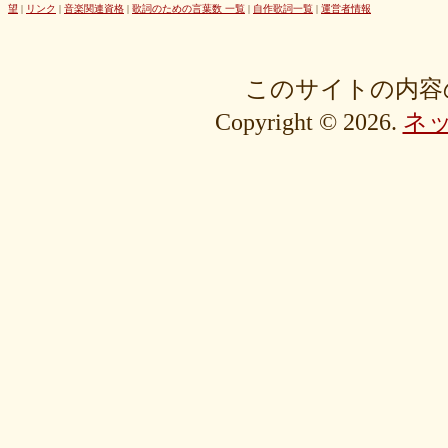
42cb27f1d3
0f4040bbb4
04cf47f62f
df03296293
c36fe2da58
望
|
リンク
|
音楽関連資格
|
歌詞のための言葉数 一覧
|
自作歌詞一覧
|
運営者情報
c3480e1459
bf22798100
b8bf8db0a1
94ec67beb2
7c0e41411e
675194818b
406ca09894
28a161410e
1b26c7bbdf
105e2c2047
e7a96595b3
d635518744
c434a34b3f
b915735725
b52c835867
このサイトの内容
9fc634585a
9a33ee4889
95a3a74b31
94a7f22cb0
7db412d099
Copyright © 2026.
ネ
76379527b6
7407223880
72234b8d1a
228bfbe0f8
0d7d3b584e
0816a7c984
06c2b8a602
fa20e59202
cc8c7f67ed
c689e48133
c2b15d69df
b48faa67fe
b0b3ab756f
98a4479ea0
905d4b4dad
8970dbabef
64002b0048
56e6efc5a8
568c92c9da
4fb9f06b77
381a65ffd9
1c76519672
fa6f13ec69
e92ac18f7b
e1e87e5623
d1498da0fa
cebe9a83e2
a7864853c3
88603b00e3
83bfcceb4e
637e24eddc
18d3243bd9
ebcf32ddfd
aa46363b7b
9ee57c465f
766e9152ea
4558af5ef1
204b35c644
0111ac8c15
fd334bd5c9
da081bcc1f
c58c0a008b
bf5093f77a
bac9bd4851
ad2806b7b3
ab3c34ad47
827fe8cc46
766505d0bf
6bc1611865
6a049e9542
690c9132d4
63e515cfed
552c7a77f9
3ecbd9b416
34c7d3ddac
2aa2eb5df5
f0d4825b88
edd57f0f87
d82a80f1c0
cb54897b8c
bf256441ee
a2eb7bacaf
9eb29032fd
8576e1531f
83c35ef2f9
8195f4ab6a
7d77b375b4
72b488f5e7
4f6c10f665
35e3508e40
33f871e6a2
16192d99b8
092ef9d556
0479619de1
fcf11134da