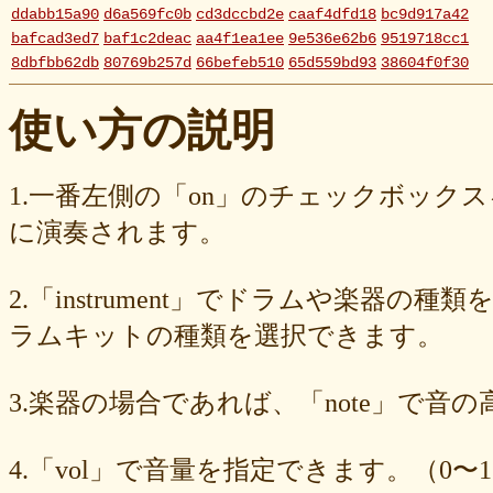
ddabb15a90
d6a569fc0b
cd3dccbd2e
caaf4dfd18
bc9d917a42
bafcad3ed7
baf1c2deac
aa4f1ea1ee
9e536e62b6
9519718cc1
8dbfbb62db
80769b257d
66befeb510
65d559bd93
38604f0f30
2c7c77c0e3
1d7df4821b
eb3fa731cd
ca1398119b
c8cb07711a
ba23f8e41e
af4394c99f
6d38537a62
620015f88b
42a29f8e54
使い方の説明
0ec360312d
faa9413074
edf12ab6c3
dee16d27c4
b5b6539562
9fcce57df6
8b24beae51
89d4f1bbdd
856c39952d
8288cef79d
4c796286c6
340ad882e1
1568abddff
0de2e30836
02998e587d
1.一番左側の「on」のチェックボック
d5377cd92c
d0dd3cb603
c59ba222c9
b8ad097d47
9f659fd909
に演奏されます。
9ef6ebcac2
99ce8a767d
924d9cb69e
924420a7a3
90274bff4e
7c5e32d3ed
6e70005023
6b6957415e
5e80ad5293
5095988ef6
4b7930b4d0
2038b53613
1ec36c4061
e46b239a6b
db1c936d78
2.「instrument」でドラムや楽器の種
d8e87cf486
d836b49a9d
d76a3e8c23
b9fed15d2b
b38ab1d1b8
ab588df87c
a4e75e4c92
a204a61a9b
a08fde1570
a01087c2be
ラムキットの種類を選択できます。
83d205db59
8058ee16b9
6709558878
49f63675b9
15ebcaa807
f447739453
f1c0d3dc34
da42cb1955
c62458f813
b37a74366d
3.楽器の場合であれば、「note」で音
b2fa6b2e85
b0ebace0d4
aa7f949dad
a558c898d9
6c1bd04085
4cdc426d81
3cd561418e
1182b99ba6
00e292a1f5
e186dc0158
d654560420
c7b6a2d824
c2d4263ad3
b6a3ebae49
a1d5a5a815
4.「vol」で音量を指定できます。（0〜1
8e583fa566
7ad1494187
730004aebd
6885987d16
65cfc3bafc