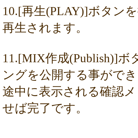
dfc4450171
d900600d52
d897aa8fa2
c2f18cb892
92379ac64b
88c0
10.[再生(PLAY)]
850baee496
7b01263ae5
78c9d2ec8d
6ac93b4866
6803fc3931
644c
58d0171f93
index.html
fa47be958e
f806112a24
f32a078e15
e62186
c28b015a76
8d86a30fce
8b18a5d169
89986f5c16
835cd4a75a
7a30
再生されます。
55ef1de0a9
54605fe28b
4d5570b86b
3f8a699d7f
2ce1b59aae
16b1c
ea32210301
cf350b0cd6
cf07f2a4fd
b6b2173f1c
a62881a74b
a5759
8e4ef20b27
8e1807be2e
8ccb3d5030
7557c3c232
74db114bc0
5e5f
5d978550b5
45072b19a0
3ae63c6de0
33729b80d1
01bd1b017e
f83
de2f4f6cd9
b18a0ac2a1
aca0a4bd15
a7d91ba4a8
a3c392ce50
a2ea5
9df1cfb57c
9d01eebd10
92b76aad20
8b97c32220
7075a44119
2b6a
11.[MIX作成(Publi
226a940a2c
0510dff01c
fe12c46321
e58f0a4219
e25ecfc1dc
b6de4
af733264cc
a22a33ce02
9dac425c69
9d92da7753
76831ef9ca
73ea
6fb3f2c602
591c1160e4
5337fc573f
1795ba28c9
05e940ecc3
fc5eb
ングを公開する事ができ
f867eb9c9d
e45893fdd1
aae8222f63
a0198aff92
993865b298
93905
845412567c
8179a3edbf
79664c506f
53c52c3128
378f23eb3b
30f4
2c75daa32f
23b02f2879
0e15396d99
f52a3a314d
ea9536f567
dbb2
途中に表示される確認メッ
d7cb7fdf4c
cb9f32ec72
c577bf7a26
c4e05aa929
b65ad28e2a
a9e2a4
9c6d8f5aa8
8fb1d0a0b8
76971d2500
70d2d0a6c2
1adc79b31a
f4c0
e0c748f623
d861c03da3
c431c02685
c203fbc1b1
c162e86273
ac77
せば完了です。
9a0e09d017
92f6b0ff45
7ce04b9fb0
3c847b1176
1918b8dd58
155b
0dd4d4e91b
f3f81cdcc8
e6bb274ec0
d6865909c5
d3e424ec84
d03a
9e962f3034
81685423be
7f98f0667d
755cee3024
5e1ee6dd84
4f82
45ec3c21a3
3ba2b83290
38fe289c48
2e8d8b700e
247eed6ea4
225f
019a981f6b
f40edf3300
f3985700f2
e4bf9f79dc
e13df2d3c5
be6ed6
bd9f176d65
b4e76ce63a
aecff7523e
aaf37e8b55
a66d218f8a
a0825