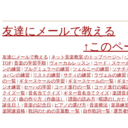
8b55e1cfde
71d5e3eb9f
3b1e76c2b9
343c373a95
19e15decdd
d818
d7481816e8
94b2b520e3
7ab7652bb1
aa68822eae
faf4c6bdee
dfb9
6f201ae8c8
8f3d065f12
f44987d90d
2e1fd6b3aa
928c5d13f4
b76c2
13040fa695
16461f194b
694d89b4e7
5dcec95255
51759c82fb
59b7
e0885d1216
7c36e1cddb
6fea533805
4996e859c8
a1c5599881
031
友達にメールで教える
1f9776480c
f47be27265
450f96bc4f
99061e012b
7352941d89
c1a8
b11fbfdf3f
fa27005e18
a7bc95f9a4
a4f7896900
850a21c011
fbc9e8
daf421b3fc
cdfa4edab9
7528d1aabe
f3c4c05d38
06c70bdee2
b51e2
↑このペ
05f1640a90
256d9dec73
4b0588d9ee
0aaaffbfd8
fe4c0ac65b
7e3a4
f6115010f1
040a8e75f5
5741ec97e9
b967b5f2f4
def7690917
友達にメールで教える
|
ネット音楽教室 のトップページへ
|
TOP
|
音楽の学習手順
|
ヴォーカルレッスン
|
コード・スケー
ンの練習
|
ブルグミュラーの練習
|
ツェルニーの練習
|
ソナチ
ョパンの練習
|
リストの練習
|
サティの練習
|
ラヴェルの練習
の一覧
|
ギタースケールの学習
|
ギタースケールの一覧
|
ギタ
ジオ練習
|
セーハの学習
|
コード進行の一覧
|
コード進行の確
クイズ一覧
|
音名当てクイズ
|
ギター音名当てクイズ
|
楽譜音
クイズ
|
曲の作り方（作曲法）
|
譜面の読み方
|
暗譜のしかた
誕生日！
|
音楽の記念日
|
ピアノの選び方
|
音楽療法
|
楽器練
楽関連資格
|
歌詞のための言葉数 一覧
|
自作歌詞一覧
|
運営者