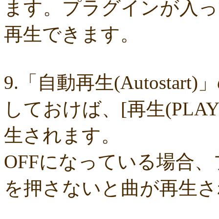
ます。プラグインが入っ
7ce5053361
7c0d3db770
7a7ae2935c
6b306e0ece
696a113f35
61d3
46bf0893de
2c05258f61
2299fb187b
0f417b95c6
fbadd7e1aa
f703f
f0dd83206e
e26d78ef84
d054a81b02
cd463d3ea4
b307196e95
8abf
再生できます。
8a154881ae
8243d6860c
7d3980942d
60d5404fe2
3006f9919d
1e3
19dc6f46e7
1833e37bde
007d4fd43a
ed59cd065c
ddce643673
d871
c7e13b60ed
bd00a09b4e
bc4a3c4d3a
b82adfecc3
a5d8323af1
9046
78f259f127
6fdd4e5d8d
5229c80f01
45bc6349c4
3b28924336
086b
00bd4b2a5a
fc4b23ac04
fc4598bed3
f589141d4b
efbb94741f
e88bc
d0a131e1e5
cb00ef847b
ca8deefb82
c7ff4aba75
c63a8b8bb4
c3911
9.「自動再生(Autosta
64f307f13d
632806fe8c
5c8fbc4d6b
28e413890d
1ad326da6a
faaa6
eacb8d481f
d91d74cc98
cea706151b
b85c2e5311
9c875fcaf9
97eab
97cdcb903f
93ec6d7a76
90bbb15a62
8a4979c45c
8586429d26
648
しておけば、[再生(PLA
5ab5d82652
532bbdc54d
3ab41cab97
26c51044d9
25bb04050a
1bd
1a47ce6d54
d41fbb042d
d0d70c6ef2
cb42776d3c
bf47b0dad4
b034
a1ff0d9f79
9e0ec8ae24
8ad720f31f
78173d577b
705638429d
6d48c
生されます。
6ab675637c
68c7747b2d
68be583c7e
671078b14e
3dab5fa861
15e
15d585d085
f6ef0f1170
b52b44838a
b45f1bcfd5
ae8977bf14
a5437
8e43c1406c
8b2c73db81
7c7007ed91
72f1c56cb0
4daf5e5898
2657
OFFになっている場合
1f83432644
03f8a4d308
014bd77cbd
f99353095b
f3855101f7
e09d
de1a34f5fd
cc94479d6c
cad2be063c
c1caa0b759
b579d579fe
b1663
afaf35de94
ae0b467ca1
9f7cbdd143
9f6a7b676d
7e11e7952a
71a55
を押さないと曲が再生さ
07405b543a
06514ad480
019434d134
f303b3c1b1
e0a3409258
df8
b61fd9105c
b50eb1e864
a1c4af7c1b
705bf1c738
5995c57f9e
403e4
1b49a38c0e
1927cc4029
08cdbb4048
df73fc738d
97172838cd
81d4
6e4c02577a
653554b2fd
2737fee785
060a5a4d1a
f5d54335ec
e57d