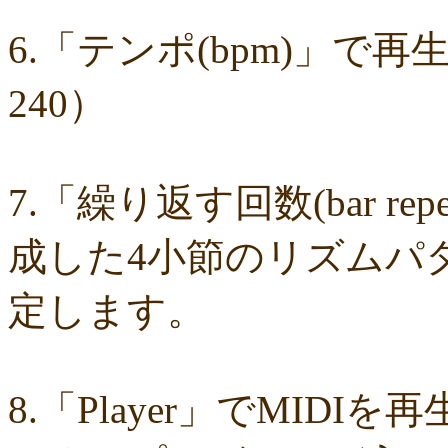
4fb9f06b77
381a65ffd9
1c76519672
fa6f13ec69
e92ac18f7b
e1e87e
d1498da0fa
cebe9a83e2
a7864853c3
88603b00e3
83bfcceb4e
637e
6.「テンポ(bpm)」で
18d3243bd9
ebcf32ddfd
aa46363b7b
9ee57c465f
766e9152ea
4558a
204b35c644
0111ac8c15
fd334bd5c9
da081bcc1f
c58c0a008b
bf509
bac9bd4851
ad2806b7b3
ab3c34ad47
827fe8cc46
766505d0bf
6bc1
240）
6a049e9542
690c9132d4
63e515cfed
552c7a77f9
3ecbd9b416
34c7
2aa2eb5df5
f0d4825b88
edd57f0f87
d82a80f1c0
cb54897b8c
bf256
a2eb7bacaf
9eb29032fd
8576e1531f
83c35ef2f9
8195f4ab6a
7d77b
72b488f5e7
4f6c10f665
35e3508e40
33f871e6a2
16192d99b8
092e
0479619de1
fcf11134da
ed39645979
cd844d3219
cad2a2ec5e
c83e
c01f3100c9
8ee284e435
83085b0af1
8296a3fdec
7ba031deb8
3a5c
7.「繰り返す回数(bar re
30d8196990
184dad1f52
05c5a4612e
0019f159f8
f16d4820a0
efa9
e014ba34b3
dddb52e8c1
d576486dff
cac3fc14c5
c40f1d177a
b4604
b2920591dd
99e16c3189
938fd1afea
71e7c0e4c0
668106bbdb
34b1
成した4小節のリズムパ
318c00e15f
2adf9dc05c
07db8ba5b2
f49e509554
e6740ad46a
c378
9b3a6a4b28
8e3b1e1a87
5d6af50027
1b3974f343
0db0f215ad
043f
03e7e13d18
ed3f326862
e80000ddf3
d20edda542
b625bdab7d
a554
定します。
8844a693a8
4d4004fbb3
32f2ad05a1
17b63a512c
0d875da155
0cc0
0100230fa6
d00751469b
a438190554
a350cff5be
9d43691000
9c66
83e06628dd
80f5cd1241
7a8c320b13
7673781a27
62c5540f1e
5d37
4ce7f189cf
495d6ec328
2d7fe7f08e
281878ad6f
1bb0eb0c1a
14a54
dbba1f6010
c931e8f805
a8acd95702
a7616ffa46
9e7f2d0a1e
9acfc
8.「Player」でMID
966986a2be
84953fa7cb
6fc1cf4fab
6dbd443e90
6bfdbb35bb
45c85
1709f9f144
12464fdbd4
0fee1eb415
079475d3d6
03b632d172
d9fe
d99f3eede7
d45b92cdb8
c625bbfdc2
b99a196a0e
a03033069b
95ec