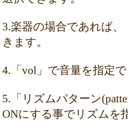
ce89d42943
c90746f212
a931ac536a
97e8004df8
91c7ed5598
6cca
677439c6fd
563e6c698d
446eac72db
226c3f614f
213395174a
1902
0c727ebe85
0856871099
eb982325ec
e9cbf25271
b9d1d00184
b80
a321d82208
a2a831ffc6
9a9bb290cf
8cc6216226
859558fa7b
6d6b
6c20b0ea3b
6c17d59fb6
680392e3ca
67efe92fc1
424d8f7433
31dcb
3.楽器の場合であれば、
f39402e7af
e8249017d4
e61e37969b
dad2acfe86
d65d23faa5
c971c
b8c89e652c
a049cc5cb0
9549b74be6
9464a5a754
75bc5fddef
7232
64766afcb0
5982faf785
37b81fb37a
2626069af6
163476afd5
ff115
きます。
e56596ec21
d07f6cc27f
bc31193a8e
b79e0a5a4a
99b9b052b9
8987
7f346ddcae
763b797cad
69ea046f5f
66b9ebbc79
6166771447
5fed
52efdfc022
29a19c444a
23eaa364d1
1e8ba00bed
cf0487c553
b0e89
6e4bf24d1f
6219e85d0b
54b712bc18
3b63acaeed
dda20b294f
d538
bc97ffa855
a92c82a9b9
a87040e19c
a5c7798f47
8d0b76a51f
82cd0
4.「vol」で音量を指定
6e992b6590
6ba2b88ccf
68bb537805
463602b28b
26f9005f27
26e2
143f1b41c9
f4bf1a464f
e9191eb03d
caa6d4fba0
c9cc389c55
a8efca
87d3fa1850
822c8a2221
6c9555584d
690bfb6814
64c135d1a2
402a
3365c53218
1f25023966
1399a07846
f964840e51
e9a7a614e7
c88b
b8da4c2285
b270827c51
8ebdef9f49
6e4d158010
42cb27f1d3
0f40
04cf47f62f
df03296293
c36fe2da58
c3480e1459
bf22798100
b8bf8
5.「リズムパターン(pat
94ec67beb2
7c0e41411e
675194818b
406ca09894
28a161410e
1b2
105e2c2047
e7a96595b3
d635518744
c434a34b3f
b915735725
b52
9fc634585a
9a33ee4889
95a3a74b31
94a7f22cb0
7db412d099
7637
ONにする事でリズムを
7407223880
72234b8d1a
228bfbe0f8
0d7d3b584e
0816a7c984
06c
fa20e59202
cc8c7f67ed
c689e48133
c2b15d69df
b48faa67fe
b0b3a
98a4479ea0
905d4b4dad
8970dbabef
64002b0048
56e6efc5a8
568c