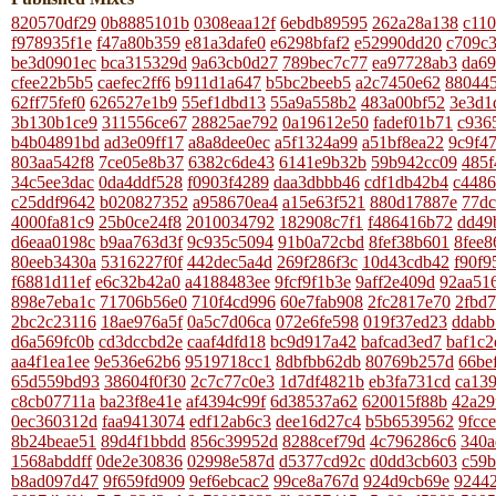
820570df29
0b8885101b
0308eaa12f
6ebdb89595
262a28a138
c11
f978935f1e
f47a80b359
e81a3dafe0
e6298bfaf2
e52990dd20
c709c
be3d0901ec
bca315329d
9a63cb0d27
789bec7c77
ea97728ab3
da6
cfee22b5b5
caefec2ff6
b911d1a647
b5bc2beeb5
a2c7450e62
88044
62ff75fef0
626527e1b9
55ef1dbd13
55a9a558b2
483a00bf52
3e3d1
3b130b1ce9
311556ce67
28825ae792
0a19612e50
fadef01b71
c936
b4b04891bd
ad3e09ff17
a8a8dee0ec
a5f1324a99
a51bf8ea22
9c9f4
803aa542f8
7ce05e8b37
6382c6de43
6141e9b32b
59b942cc09
485f
34c5ee3dac
0da4ddf528
f0903f4289
daa3dbbb46
cdf1db42b4
c4486
c25ddf9642
b020827352
a958670ea4
a15e63f521
880d17887e
77dc
4000fa81c9
25b0ce24f8
2010034792
182908c7f1
f486416b72
dd49
d6eaa0198c
b9aa763d3f
9c935c5094
91b0a72cbd
8fef38b601
8fee8
80eeb3430a
5316227f0f
442dec5a4d
269f286f3c
10d43cdb42
f90f9
f6881d11ef
e6c32b42a0
a4188483ee
9fcf9f1b3e
9aff2e409d
92aa51
898e7eba1c
71706b56e0
710f4cd996
60e7fab908
2fc2817e70
2fbd
2bc2c23116
18ae976a5f
0a5c7d06ca
072e6fe598
019f37ed23
ddabb
d6a569fc0b
cd3dccbd2e
caaf4dfd18
bc9d917a42
bafcad3ed7
baf1c2
aa4f1ea1ee
9e536e62b6
9519718cc1
8dbfbb62db
80769b257d
66be
65d559bd93
38604f0f30
2c7c77c0e3
1d7df4821b
eb3fa731cd
ca13
c8cb07711a
ba23f8e41e
af4394c99f
6d38537a62
620015f88b
42a29
0ec360312d
faa9413074
edf12ab6c3
dee16d27c4
b5b6539562
9fcc
8b24beae51
89d4f1bbdd
856c39952d
8288cef79d
4c796286c6
340a
1568abddff
0de2e30836
02998e587d
d5377cd92c
d0dd3cb603
c59b
b8ad097d47
9f659fd909
9ef6ebcac2
99ce8a767d
924d9cb69e
9244