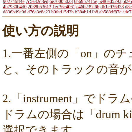
90274bff4e
7c5e32d3ed
6e70005023
6b6957415e
5e80ad5293
5095
4b7930b4d0
2038b53613
1ec36c4061
e46b239a6b
db1c936d78
d8e
d836b49a9d
d76a3e8c23
b9fed15d2b
b38ab1d1b8
ab588df87c
a4e7
a204a61a9b
a08fde1570
a01087c2be
83d205db59
8058ee16b9
670
49f63675b9
15ebcaa807
f447739453
f1c0d3dc34
da42cb1955
c624
使い方の説明
b37a74366d
b2fa6b2e85
b0ebace0d4
aa7f949dad
a558c898d9
6c1b
4cdc426d81
3cd561418e
1182b99ba6
00e292a1f5
e186dc0158
d65
c7b6a2d824
c2d4263ad3
b6a3ebae49
a1d5a5a815
8e583fa566
7ad1
730004aebd
6885987d16
65cfc3bafc
549cd673c1
46826ddb7d
1f3d
f7f3aaefdc
d492166dd6
c03ee6ed7d
b6644f8493
9cbe0408c7
84b57
1.一番左側の「on」の
62a6327de0
628225f82f
52edae9aa8
18f5335287
1268752f8b
07c8
d9a6669c89
c7bdea50cf
b0028a39c5
a18acc69c9
a0d1cb27ad
89e6
8533fa9130
781846e9cb
6b9f362c23
4e887b24b9
3ead6ea83a
08f3
と、そのトラックの音が
f03e2db100
e9d79dc0cc
d10d20337c
bc4e86d124
a86454d5af
a21f
8ea728273f
77fab01bea
73468471cf
086bf9fcae
f839ea6eb8
f59ab6
d4f92dc6f9
c81b0593c1
bc301c5458
b9b05c1c30
b77b06e8c8
b6c6
96e88e2e7c
73522421d7
542712bc73
525a28a776
4086a90e60
082
ff7e40cee8
c883974f52
b0b41f52fa
96116e3c1b
87fe98e89a
8247dd
2.「instrument」
7c7c130e4a
7518e463a7
56dc16e387
51b2dae66f
3e795bcaec
0105
f49c4744b8
e5442af73b
dfc745d5b5
d0cad829d6
c6b827ad20
c3e6
b656d3e82d
ad6f7dcfc9
ac69c327de
a7f6790d33
a64b08cffb
a30f12
ドラムの場合は「drum 
7b05f8138c
78e8adf757
74d31e65fd
66e2116aa7
61d4328ed8
4398
15ad0d5259
e3c007bff4
de7baa6c15
dc7d006232
d9dd0eed7c
cced
b819610aad
8a1c0c81c0
7cf839275e
74873024c5
71e43fd74b
686d
選択できます。
5fec00f440
22da2c0e9d
0aa68fdc23
0a6164721d
daf1370064
d5ee4