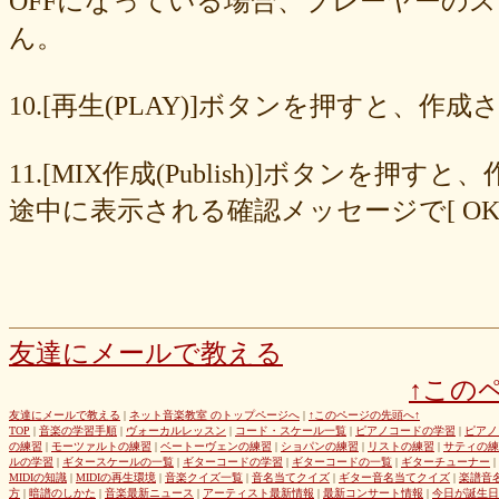
OFFになっている場合、プレーヤーの
677439c6fd
563e6c698d
446eac72db
226c3f614f
213395174a
ん。
19020e22e4
0c727ebe85
0856871099
eb982325ec
e9cbf25271
b9d1d00184
b8045b96ff
a321d82208
a2a831ffc6
9a9bb290cf
8cc6216226
859558fa7b
6d6b2688e7
6c20b0ea3b
6c17d59fb6
10.[再生(PLAY)]ボタンを押すと、
680392e3ca
67efe92fc1
424d8f7433
31dcb76251
f39402e7af
e8249017d4
e61e37969b
dad2acfe86
d65d23faa5
c971c479a3
11.[MIX作成(Publish)]ボタン
b8c89e652c
a049cc5cb0
9549b74be6
9464a5a754
75bc5fddef
72327b81ad
64766afcb0
5982faf785
37b81fb37a
2626069af6
途中に表示される確認メッセージで[ O
163476afd5
ff11537725
e56596ec21
d07f6cc27f
bc31193a8e
b79e0a5a4a
99b9b052b9
8987ee54c7
7f346ddcae
763b797cad
69ea046f5f
66b9ebbc79
6166771447
5fed773abd
52efdfc022
29a19c444a
23eaa364d1
1e8ba00bed
cf0487c553
b0e896a527
6e4bf24d1f
6219e85d0b
54b712bc18
3b63acaeed
dda20b294f
d538875846
bc97ffa855
a92c82a9b9
a87040e19c
a5c7798f47
友達にメールで教える
8d0b76a51f
82cd07e425
6e992b6590
6ba2b88ccf
68bb537805
↑この
463602b28b
26f9005f27
26e2f19a95
143f1b41c9
f4bf1a464f
e9191eb03d
caa6d4fba0
c9cc389c55
a8efcaad6c
87d3fa1850
友達にメールで教える
|
ネット音楽教室 のトップページへ
|
↑このページの先頭へ↑
TOP
|
音楽の学習手順
|
ヴォーカルレッスン
|
コード・スケール一覧
|
ピアノコードの学習
|
ピアノ
822c8a2221
6c9555584d
690bfb6814
64c135d1a2
402acec68f
の練習
|
モーツァルトの練習
|
ベートーヴェンの練習
|
ショパンの練習
|
リストの練習
|
サティの練
3365c53218
1f25023966
1399a07846
f964840e51
e9a7a614e7
ルの学習
|
ギタースケールの一覧
|
ギターコードの学習
|
ギターコードの一覧
|
ギターチューナー
|
MIDIの知識
|
MIDIの再生環境
|
音楽クイズ一覧
|
音名当てクイズ
|
ギター音名当てクイズ
|
楽譜音
c88b4e964f
b8da4c2285
b270827c51
8ebdef9f49
6e4d158010
方
|
暗譜のしかた
|
音楽最新ニュース
|
アーティスト最新情報
|
最新コンサート情報
|
今日が誕生日