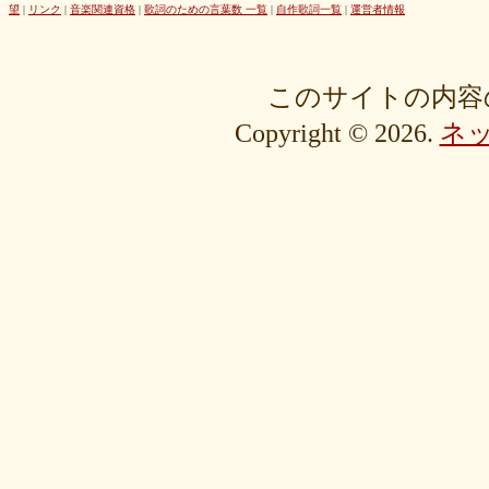
42cb27f1d3
0f4040bbb4
04cf47f62f
df03296293
c36fe2da58
望
|
リンク
|
音楽関連資格
|
歌詞のための言葉数 一覧
|
自作歌詞一覧
|
運営者情報
c3480e1459
bf22798100
b8bf8db0a1
94ec67beb2
7c0e41411e
675194818b
406ca09894
28a161410e
1b26c7bbdf
105e2c2047
e7a96595b3
d635518744
c434a34b3f
b915735725
b52c835867
このサイトの内容
9fc634585a
9a33ee4889
95a3a74b31
94a7f22cb0
7db412d099
Copyright © 2026.
ネ
76379527b6
7407223880
72234b8d1a
228bfbe0f8
0d7d3b584e
0816a7c984
06c2b8a602
fa20e59202
cc8c7f67ed
c689e48133
c2b15d69df
b48faa67fe
b0b3ab756f
98a4479ea0
905d4b4dad
8970dbabef
64002b0048
56e6efc5a8
568c92c9da
4fb9f06b77
381a65ffd9
1c76519672
fa6f13ec69
e92ac18f7b
e1e87e5623
d1498da0fa
cebe9a83e2
a7864853c3
88603b00e3
83bfcceb4e
637e24eddc
18d3243bd9
ebcf32ddfd
aa46363b7b
9ee57c465f
766e9152ea
4558af5ef1
204b35c644
0111ac8c15
fd334bd5c9
da081bcc1f
c58c0a008b
bf5093f77a
bac9bd4851
ad2806b7b3
ab3c34ad47
827fe8cc46
766505d0bf
6bc1611865
6a049e9542
690c9132d4
63e515cfed
552c7a77f9
3ecbd9b416
34c7d3ddac
2aa2eb5df5
f0d4825b88
edd57f0f87
d82a80f1c0
cb54897b8c
bf256441ee
a2eb7bacaf
9eb29032fd
8576e1531f
83c35ef2f9
8195f4ab6a
7d77b375b4
72b488f5e7
4f6c10f665
35e3508e40
33f871e6a2
16192d99b8
092ef9d556
0479619de1
fcf11134da