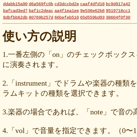
ddabb15a90
d6a569fc0b
cd3dccbd2e
caaf4dfd18
bc9d917a42
bafcad3ed7
baf1c2deac
aa4f1ea1ee
9e536e62b6
9519718cc1
8dbfbb62db
80769b257d
66befeb510
65d559bd93
38604f0f30
2c7c77c0e3
1d7df4821b
eb3fa731cd
ca1398119b
c8cb07711a
ba23f8e41e
af4394c99f
6d38537a62
620015f88b
42a29f8e54
使い方の説明
0ec360312d
faa9413074
edf12ab6c3
dee16d27c4
b5b6539562
9fcce57df6
8b24beae51
89d4f1bbdd
856c39952d
8288cef79d
4c796286c6
340ad882e1
1568abddff
0de2e30836
02998e587d
1.一番左側の「on」のチェックボック
d5377cd92c
d0dd3cb603
c59ba222c9
b8ad097d47
9f659fd909
に演奏されます。
9ef6ebcac2
99ce8a767d
924d9cb69e
924420a7a3
90274bff4e
7c5e32d3ed
6e70005023
6b6957415e
5e80ad5293
5095988ef6
4b7930b4d0
2038b53613
1ec36c4061
e46b239a6b
db1c936d78
2.「instrument」でドラムや楽器の種
d8e87cf486
d836b49a9d
d76a3e8c23
b9fed15d2b
b38ab1d1b8
ab588df87c
a4e75e4c92
a204a61a9b
a08fde1570
a01087c2be
ラムキットの種類を選択できます。
83d205db59
8058ee16b9
6709558878
49f63675b9
15ebcaa807
f447739453
f1c0d3dc34
da42cb1955
c62458f813
b37a74366d
3.楽器の場合であれば、「note」で音
b2fa6b2e85
b0ebace0d4
aa7f949dad
a558c898d9
6c1bd04085
4cdc426d81
3cd561418e
1182b99ba6
00e292a1f5
e186dc0158
d654560420
c7b6a2d824
c2d4263ad3
b6a3ebae49
a1d5a5a815
4.「vol」で音量を指定できます。（0〜1
8e583fa566
7ad1494187
730004aebd
6885987d16
65cfc3bafc