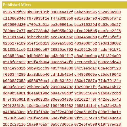
Published Mixes
820570df29
0b8885101b
0308eaa12f
6ebdb89595
262a28a138
c11086934d
f978935f1e
f47a80b359
e81a3dafe0
e6298bfaf2
e52990dd20
c709c3a61a
be3d0901ec
bca315329d
9a63cb0d27
789bec7c77
ea97728ab3
da6955d233
cfee22b5b5
caefec2ff6
b911d1a647
b5bc2beeb5
a2c7450e62
880445a3b9
62ff75fef0
626527e1b9
55ef1dbd13
55a9a558b2
483a00bf52
3e3d1d8602
3b130b1ce9
311556ce67
28825ae792
0a19612e50
fadef01b71
c9365f3aa2
b4b04891bd
ad3e09ff17
a8a8dee0ec
a5f1324a99
a51bf8ea22
9c9f47b064
803aa542f8
7ce05e8b37
6382c6de43
6141e9b32b
59b942cc09
485f46a800
34c5ee3dac
0da4ddf528
f0903f4289
daa3dbbb46
cdf1db42b4
c44868669e
c25ddf9642
b020827352
a958670ea4
a15e63f521
880d17887e
77dc7912fe
4000fa81c9
25b0ce24f8
2010034792
182908c7f1
f486416b72
dd49b5a901
d6eaa0198c
b9aa763d3f
9c935c5094
91b0a72cbd
8fef38b601
8fee863d0a
80eeb3430a
5316227f0f
442dec5a4d
269f286f3c
10d43cdb42
f90f954682
f6881d11ef
e6c32b42a0
a4188483ee
9fcf9f1b3e
9aff2e409d
92aa5169fa
898e7eba1c
71706b56e0
710f4cd996
60e7fab908
2fc2817e70
2fbd748ca9
2bc2c23116
18ae976a5f
0a5c7d06ca
072e6fe598
019f37ed23