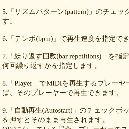
549cd673c1
46826ddb7d
1f3db7da4f
f7f3aaefdc
d492166dd6
c03ee6ed7d
b6644f8493
9cbe0408c7
84b5762063
62a6327de0
5.「リズムパターン(pattern)」の
628225f82f
52edae9aa8
18f5335287
1268752f8b
07c8575aba
す。
d9a6669c89
c7bdea50cf
b0028a39c5
a18acc69c9
a0d1cb27ad
89e6983403
8533fa9130
781846e9cb
6b9f362c23
4e887b24b9
3ead6ea83a
08f33c49f1
f03e2db100
e9d79dc0cc
d10d20337c
6.「テンポ(bpm)」で再生速度を指定でき
bc4e86d124
a86454d5af
a21fbd24dc
8ea728273f
77fab01bea
73468471cf
086bf9fcae
f839ea6eb8
f59ab6f876
d4f92dc6f9
c81b0593c1
bc301c5458
b9b05c1c30
b77b06e8c8
b6c669ff01
7.「繰り返す回数(bar repetitio
96e88e2e7c
73522421d7
542712bc73
525a28a776
4086a90e60
何回繰り返すかを指定します。
0823766053
ff7e40cee8
c883974f52
b0b41f52fa
96116e3c1b
87fe98e89a
8247dd5d17
7c7c130e4a
7518e463a7
56dc16e387
51b2dae66f
3e795bcaec
010563934b
f49c4744b8
e5442af73b
8.「Player」でMIDIを再生する
dfc745d5b5
d0cad829d6
c6b827ad20
c3e63aff18
b656d3e82d
ad6f7dcfc9
ac69c327de
a7f6790d33
a64b08cffb
a30f12f95e
ば、そのプレーヤーで再生できます。
7b05f8138c
78e8adf757
74d31e65fd
66e2116aa7
61d4328ed8
4398a04500
15ad0d5259
e3c007bff4
de7baa6c15
dc7d006232
9.「自動再生(Autostart)」のチェッ
d9dd0eed7c
cced980bc0
b819610aad
8a1c0c81c0
7cf839275e
74873024c5
71e43fd74b
686dea5b28
5fec00f440
22da2c0e9d
を押すとそのまま再生されます。
0aa68fdc23
0a6164721d
daf1370064
d5ee40fc36
ce89d42943
c90746f212
a931ac536a
97e8004df8
91c7ed5598
6ccae8b4c8