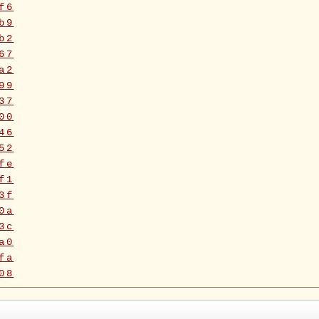
f6
b9
b2
67
a2
99
37
00
46
52
fe
f1
3f
0a
3c
a0
fa
08
5f
90