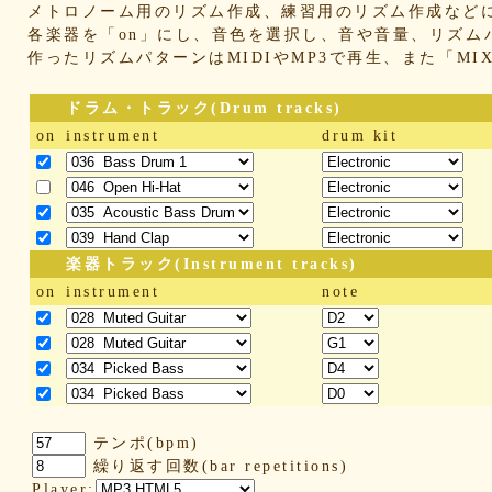
メトロノーム用のリズム作成、練習用のリズム作成など
各楽器を「on」にし、音色を選択し、音や音量、リズム
作ったリズムパターンはMIDIやMP3で再生、また「M
ドラム・トラック(Drum tracks)
on
instrument
drum kit
楽器トラック(Instrument tracks)
on
instrument
note
テンポ(bpm)
繰り返す回数(bar repetitions)
Player: