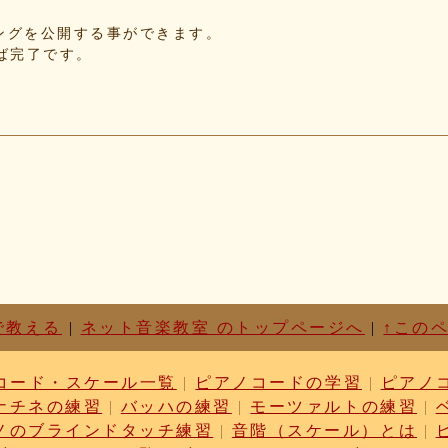
f5
れたソングを公開する事ができます。
d3
せば完了です。
87
c1
d6
63
87
cf
03
b9
cc
dc
ae
c1
01
で教える
|
ネット音楽教室 のトップページへ
|
↑この
76
52
コード・スケール一覧
|
ピアノコードの学習
|
ピアノ
17
ナチネの練習
|
バッハの練習
|
モーツァルトの練習
|
6f
ノのブラインドタッチ練習
|
音階（スケール）とは
|
3b