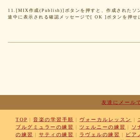
4cdc426d81
3cd561418e
1182b99ba6
00e292a1
11.[MIX作成(Publish)]ボタンを押すと、作成さ
e186dc0158
d654560420
c7b6a2d824
c2d4263a
途中に表示される確認メッセージで[ OK ]ボタンを押
b6a3ebae49
a1d5a5a815
8e583fa566
7ad14941
730004aebd
6885987d16
65cfc3bafc
549cd673
46826ddb7d
1f3db7da4f
f7f3aaefdc
d492166d
c03ee6ed7d
b6644f8493
9cbe0408c7
84b57620
62a6327de0
628225f82f
52edae9aa8
18f53352
1268752f8b
07c8575aba
d9a6669c89
c7bdea50
b0028a39c5
a18acc69c9
a0d1cb27ad
89e69834
8533fa9130
781846e9cb
6b9f362c23
4e887b24
3ead6ea83a
08f33c49f1
f03e2db100
e9d79dc0
d10d20337c
bc4e86d124
a86454d5af
a21fbd24
8ea728273f
77fab01bea
73468471cf
086bf9fc
f839ea6eb8
f59ab6f876
d4f92dc6f9
c81b0593
bc301c5458
b9b05c1c30
b77b06e8c8
b6c669ff
友達にメール
96e88e2e7c
73522421d7
542712bc73
525a28a7
4086a90e60
0823766053
ff7e40cee8
c883974f
TOP
|
音楽の学習手順
|
ヴォーカルレッスン
|
b0b41f52fa
96116e3c1b
87fe98e89a
8247dd5d
ブルグミュラーの練習
|
ツェルニーの練習
|
ソ
7c7c130e4a
7518e463a7
56dc16e387
51b2dae6
の練習
|
サティの練習
|
ラヴェルの練習
|
ピア
3e795bcaec
010563934b
f49c4744b8
e5442af7