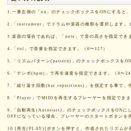
d6a569fc0b
cd3dccbd2e
caaf4dfd18
bc9d917a
bafcad3ed7
baf1c2deac
aa4f1ea1ee
9e536e62
1.一番左側の「on」のチェックボックスをONにする
9519718cc1
8dbfbb62db
80769b257d
66befeb5
65d559bd93
38604f0f30
2c7c77c0e3
1d7df482
2.「instrument」でドラムや楽器の種類を選択します
eb3fa731cd
ca1398119b
c8cb07711a
ba23f8e4
af4394c99f
6d38537a62
620015f88b
42a29f8e
3.楽器の場合であれば、「note」で音の高さを指定でき
0ec360312d
faa9413074
edf12ab6c3
dee16d27
b5b6539562
9fcce57df6
8b24beae51
89d4f1bb
4.「vol」で音量を指定できます。（0〜127）
856c39952d
8288cef79d
4c796286c6
340ad882
1568abddff
0de2e30836
02998e587d
d5377cd9
5.「リズムパターン(pattern)」のチェックボックス
d0dd3cb603
c59ba222c9
b8ad097d47
9f659fd9
9ef6ebcac2
99ce8a767d
924d9cb69e
924420a7
6.「テンポ(bpm)」で再生速度を指定できます。（0〜24
90274bff4e
7c5e32d3ed
6e70005023
6b695741
5e80ad5293
5095988ef6
4b7930b4d0
2038b536
7.「繰り返す回数(bar repetitions)」を指定
1ec36c4061
e46b239a6b
db1c936d78
d8e87cf4
d836b49a9d
d76a3e8c23
b9fed15d2b
b38ab1d1
8.「Player」でMIDIを再生するプレーヤーを指定
ab588df87c
a4e75e4c92
a204a61a9b
a08fde15
a01087c2be
83d205db59
8058ee16b9
67095588
9.「自動再生(Autostart)」のチェックボックスをO
OFFになっている場合、プレーヤーのスタートボタンを
49f63675b9
15ebcaa807
f447739453
f1c0d3dc
da42cb1955
c62458f813
b37a74366d
b2fa6b2e
10.[再生(PLAY)]ボタンを押すと、作成されたリズム
b0ebace0d4
aa7f949dad
a558c898d9
6c1bd040