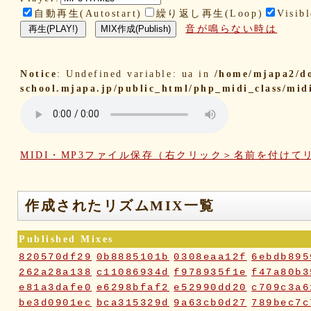
自動再生(Autostart)
繰り返し再生(Loop)
Visibl
音が鳴らない時は
Notice
: Undefined variable: ua in
/home/mjapa2/d
school.mjapa.jp/public_html/php_midi_class/mid
MIDI・MP3ファイル保存（右クリック＞名前を付けて
作成されたリズムMIX一覧
Published Mixes
820570df29
0b8885101b
0308eaa12f
6ebdb895
262a28a138
c11086934d
f978935f1e
f47a80b3
e81a3dafe0
e6298bfaf2
e52990dd20
c709c3a6
be3d0901ec
bca315329d
9a63cb0d27
789bec7c