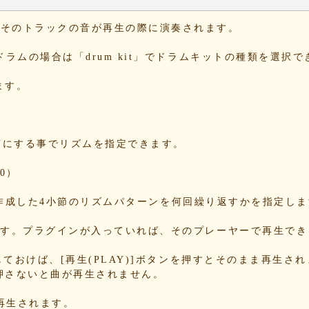
42
b6
と、そのトラックの音が再生の際に演奏されます。
10
1b
。ドラムの場合は「drum kit」でドラムキットの種類を選択
1e
54
ます。
c4
dd
e1
2c
をONにする事でリズムを指定できます。
09
a3
0）
5e
13
する事で、作成した4小節のリズムパターンを何回繰り返すかを指定し
86
b8
できます。プラグインが入っていれば、そのプレーヤーで再生で
70
78
Nにしておけば、[再生(PLAY)]ボタンを押すとそのまま再生さ
押さないと曲が再生されません。
34
85
が再生されます。
85