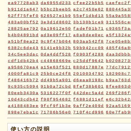
ea97728ab3
da6955d233
cfee22b5b5
caefec2f
b911d1a647
b5bc2beeb5
a2c7450e62
880445a3
62ff75fef0
626527e1b9
55ef1dbd13
55a9a558
483a00bf52
3e3d1d8602
3b130b1ce9
311556ce
28825ae792
0a19612e50
fadef01b71
c9365f3a
b4b04891bd
ad3e09ff17
a8a8dee0ec
a5f1324a
a51bf8ea22
9c9f47b064
803aa542f8
7ce05e8b
6382c6de43
6141e9b32b
59b942cc09
485f46a8
34c5ee3dac
0da4ddf528
f0903f4289
daa3dbbb
cdf1db42b4
c44868669e
c25ddf9642
b0208273
a958670ea4
a15e63f521
880d17887e
77dc7912
4000fa81c9
25b0ce24f8
2010034792
182908c7
f486416b72
dd49b5a901
d6eaa0198c
b9aa763d
9c935c5094
91b0a72cbd
8fef38b601
8fee863d
80eeb3430a
5316227f0f
442dec5a4d
269f286f
10d43cdb42
f90f954682
f6881d11ef
e6c32b42
a4188483ee
9fcf9f1b3e
9aff2e409d
92aa5169
898e7eba1c
71706b56e0
710f4cd996
60e7fab9
2fc2817e70
2fbd748ca9
2bc2c23116
18ae976a
0a5c7d06ca
072e6fe598
019f37ed23
ddabb15a
使い方の説明