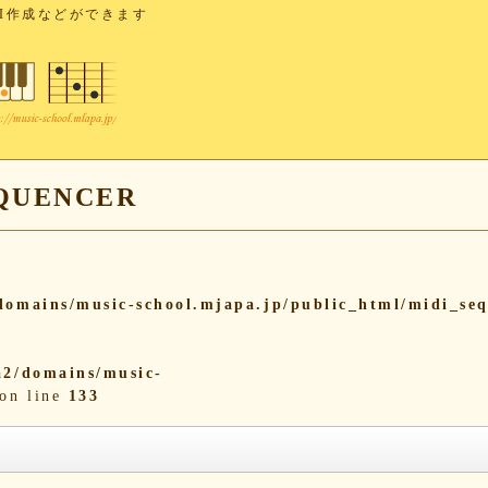
I作成などができます
UENCER
omains/music-school.mjapa.jp/public_html/midi_se
2/domains/music-
on line
133