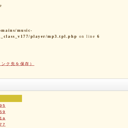
e
omains/music-
i_class_v177/player/mp3.tpl.php
on line
6
リンク先を保存）
95
59
1a
77