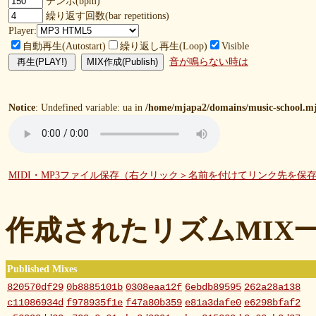
テンポ(bpm)
繰り返す回数(bar repetitions)
Player:
自動再生(Autostart)
繰り返し再生(Loop)
Visible
音が鳴らない時は
Notice
: Undefined variable: ua in
/home/mjapa2/domains/music-school.mj
MIDI・MP3ファイル保存（右クリック＞名前を付けてリンク先を保
作成されたリズムMIX
Published Mixes
820570df29
0b8885101b
0308eaa12f
6ebdb89595
262a28a138
c11086934d
f978935f1e
f47a80b359
e81a3dafe0
e6298bfaf2