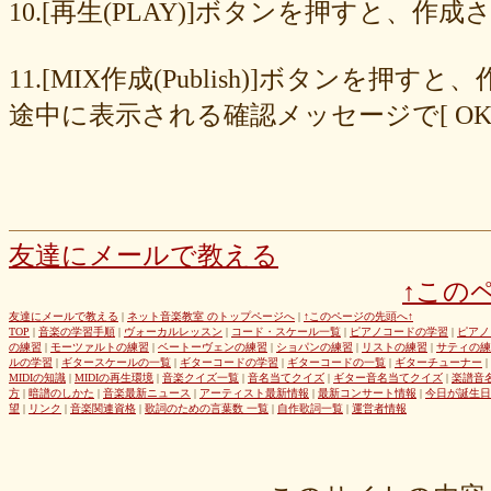
8cc6216226
859558fa7b
6d6b2688e7
6c20b0ea3b
6c17d59fb6
10.[再生(PLAY)]ボタンを押すと、
680392e3ca
67efe92fc1
424d8f7433
31dcb76251
f39402e7af
e8249017d4
e61e37969b
dad2acfe86
d65d23faa5
c971c479a3
11.[MIX作成(Publish)]ボタン
b8c89e652c
a049cc5cb0
9549b74be6
9464a5a754
75bc5fddef
72327b81ad
64766afcb0
5982faf785
37b81fb37a
2626069af6
途中に表示される確認メッセージで[ O
163476afd5
ff11537725
e56596ec21
d07f6cc27f
bc31193a8e
b79e0a5a4a
99b9b052b9
8987ee54c7
7f346ddcae
763b797cad
69ea046f5f
66b9ebbc79
6166771447
5fed773abd
52efdfc022
29a19c444a
23eaa364d1
1e8ba00bed
cf0487c553
b0e896a527
6e4bf24d1f
6219e85d0b
54b712bc18
3b63acaeed
dda20b294f
d538875846
bc97ffa855
a92c82a9b9
a87040e19c
a5c7798f47
友達にメールで教える
8d0b76a51f
82cd07e425
6e992b6590
6ba2b88ccf
68bb537805
↑この
463602b28b
26f9005f27
26e2f19a95
143f1b41c9
f4bf1a464f
e9191eb03d
caa6d4fba0
c9cc389c55
a8efcaad6c
87d3fa1850
友達にメールで教える
|
ネット音楽教室 のトップページへ
|
↑このページの先頭へ↑
TOP
|
音楽の学習手順
|
ヴォーカルレッスン
|
コード・スケール一覧
|
ピアノコードの学習
|
ピアノ
822c8a2221
6c9555584d
690bfb6814
64c135d1a2
402acec68f
の練習
|
モーツァルトの練習
|
ベートーヴェンの練習
|
ショパンの練習
|
リストの練習
|
サティの練
3365c53218
1f25023966
1399a07846
f964840e51
e9a7a614e7
ルの学習
|
ギタースケールの一覧
|
ギターコードの学習
|
ギターコードの一覧
|
ギターチューナー
|
MIDIの知識
|
MIDIの再生環境
|
音楽クイズ一覧
|
音名当てクイズ
|
ギター音名当てクイズ
|
楽譜音
c88b4e964f
b8da4c2285
b270827c51
8ebdef9f49
6e4d158010
方
|
暗譜のしかた
|
音楽最新ニュース
|
アーティスト最新情報
|
最新コンサート情報
|
今日が誕生日
42cb27f1d3
0f4040bbb4
04cf47f62f
df03296293
c36fe2da58
望
|
リンク
|
音楽関連資格
|
歌詞のための言葉数 一覧
|
自作歌詞一覧
|
運営者情報
c3480e1459
bf22798100
b8bf8db0a1
94ec67beb2
7c0e41411e
675194818b
406ca09894
28a161410e
1b26c7bbdf
105e2c2047
e7a96595b3
d635518744
c434a34b3f
b915735725
b52c835867