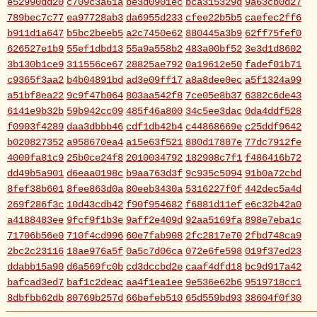
e52990dd20
c709c3a61a
be3d0901ec
bca315329d
9a63cb0d27
789bec7c77
ea97728ab3
da6955d233
cfee22b5b5
caefec2ff6
b911d1a647
b5bc2beeb5
a2c7450e62
880445a3b9
62ff75fef0
626527e1b9
55ef1dbd13
55a9a558b2
483a00bf52
3e3d1d8602
3b130b1ce9
311556ce67
28825ae792
0a19612e50
fadef01b71
c9365f3aa2
b4b04891bd
ad3e09ff17
a8a8dee0ec
a5f1324a99
a51bf8ea22
9c9f47b064
803aa542f8
7ce05e8b37
6382c6de43
6141e9b32b
59b942cc09
485f46a800
34c5ee3dac
0da4ddf528
f0903f4289
daa3dbbb46
cdf1db42b4
c44868669e
c25ddf9642
b020827352
a958670ea4
a15e63f521
880d17887e
77dc7912fe
4000fa81c9
25b0ce24f8
2010034792
182908c7f1
f486416b72
dd49b5a901
d6eaa0198c
b9aa763d3f
9c935c5094
91b0a72cbd
8fef38b601
8fee863d0a
80eeb3430a
5316227f0f
442dec5a4d
269f286f3c
10d43cdb42
f90f954682
f6881d11ef
e6c32b42a0
a4188483ee
9fcf9f1b3e
9aff2e409d
92aa5169fa
898e7eba1c
71706b56e0
710f4cd996
60e7fab908
2fc2817e70
2fbd748ca9
2bc2c23116
18ae976a5f
0a5c7d06ca
072e6fe598
019f37ed23
ddabb15a90
d6a569fc0b
cd3dccbd2e
caaf4dfd18
bc9d917a42
bafcad3ed7
baf1c2deac
aa4f1ea1ee
9e536e62b6
9519718cc1
8dbfbb62db
80769b257d
66befeb510
65d559bd93
38604f0f30
2c7c77c0e3
1d7df4821b
eb3fa731cd
ca1398119b
c8cb07711a