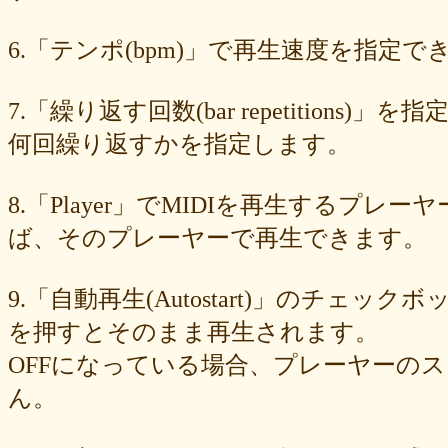
89e6983403
8533fa9130
781846e9cb
6b9f362c23
4e887b24b9
3ead6ea83a
08f33c49f1
f03e2db100
e9d79dc0cc
d10d20337c
6.「テンポ(bpm)」で再生速度を指定でき
bc4e86d124
a86454d5af
a21fbd24dc
8ea728273f
77fab01bea
73468471cf
086bf9fcae
f839ea6eb8
f59ab6f876
d4f92dc6f9
c81b0593c1
bc301c5458
b9b05c1c30
b77b06e8c8
b6c669ff01
7.「繰り返す回数(bar repetitio
96e88e2e7c
73522421d7
542712bc73
525a28a776
4086a90e60
何回繰り返すかを指定します。
0823766053
ff7e40cee8
c883974f52
b0b41f52fa
96116e3c1b
87fe98e89a
8247dd5d17
7c7c130e4a
7518e463a7
56dc16e387
51b2dae66f
3e795bcaec
010563934b
f49c4744b8
e5442af73b
8.「Player」でMIDIを再生する
dfc745d5b5
d0cad829d6
c6b827ad20
c3e63aff18
b656d3e82d
ad6f7dcfc9
ac69c327de
a7f6790d33
a64b08cffb
a30f12f95e
ば、そのプレーヤーで再生できます。
7b05f8138c
78e8adf757
74d31e65fd
66e2116aa7
61d4328ed8
4398a04500
15ad0d5259
e3c007bff4
de7baa6c15
dc7d006232
9.「自動再生(Autostart)」のチェッ
d9dd0eed7c
cced980bc0
b819610aad
8a1c0c81c0
7cf839275e
74873024c5
71e43fd74b
686dea5b28
5fec00f440
22da2c0e9d
を押すとそのまま再生されます。
0aa68fdc23
0a6164721d
daf1370064
d5ee40fc36
ce89d42943
OFFになっている場合、プレーヤーの
c90746f212
a931ac536a
97e8004df8
91c7ed5598
6ccae8b4c8
677439c6fd
563e6c698d
446eac72db
226c3f614f
213395174a
ん。
19020e22e4
0c727ebe85
0856871099
eb982325ec
e9cbf25271
b9d1d00184
b8045b96ff
a321d82208
a2a831ffc6
9a9bb290cf