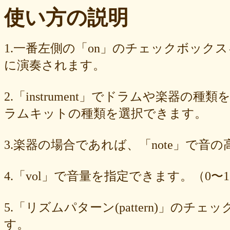
ba23f8e41e
af4394c99f
6d38537a62
620015f88b
42a29f8e54
使い方の説明
0ec360312d
faa9413074
edf12ab6c3
dee16d27c4
b5b6539562
9fcce57df6
8b24beae51
89d4f1bbdd
856c39952d
8288cef79d
4c796286c6
340ad882e1
1568abddff
0de2e30836
02998e587d
1.一番左側の「on」のチェックボック
d5377cd92c
d0dd3cb603
c59ba222c9
b8ad097d47
9f659fd909
に演奏されます。
9ef6ebcac2
99ce8a767d
924d9cb69e
924420a7a3
90274bff4e
7c5e32d3ed
6e70005023
6b6957415e
5e80ad5293
5095988ef6
4b7930b4d0
2038b53613
1ec36c4061
e46b239a6b
db1c936d78
2.「instrument」でドラムや楽器の種
d8e87cf486
d836b49a9d
d76a3e8c23
b9fed15d2b
b38ab1d1b8
ab588df87c
a4e75e4c92
a204a61a9b
a08fde1570
a01087c2be
ラムキットの種類を選択できます。
83d205db59
8058ee16b9
6709558878
49f63675b9
15ebcaa807
f447739453
f1c0d3dc34
da42cb1955
c62458f813
b37a74366d
3.楽器の場合であれば、「note」で音
b2fa6b2e85
b0ebace0d4
aa7f949dad
a558c898d9
6c1bd04085
4cdc426d81
3cd561418e
1182b99ba6
00e292a1f5
e186dc0158
d654560420
c7b6a2d824
c2d4263ad3
b6a3ebae49
a1d5a5a815
4.「vol」で音量を指定できます。（0〜1
8e583fa566
7ad1494187
730004aebd
6885987d16
65cfc3bafc
549cd673c1
46826ddb7d
1f3db7da4f
f7f3aaefdc
d492166dd6
c03ee6ed7d
b6644f8493
9cbe0408c7
84b5762063
62a6327de0
5.「リズムパターン(pattern)」の
628225f82f
52edae9aa8
18f5335287
1268752f8b
07c8575aba
す。
d9a6669c89
c7bdea50cf
b0028a39c5
a18acc69c9
a0d1cb27ad