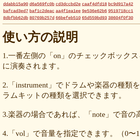
ddabb15a90
d6a569fc0b
cd3dccbd2e
caaf4dfd18
bc9d917a42
bafcad3ed7
baf1c2deac
aa4f1ea1ee
9e536e62b6
9519718cc1
8dbfbb62db
80769b257d
66befeb510
65d559bd93
38604f0f30
2c7c77c0e3
1d7df4821b
eb3fa731cd
ca1398119b
c8cb07711a
ba23f8e41e
af4394c99f
6d38537a62
620015f88b
42a29f8e54
使い方の説明
0ec360312d
faa9413074
edf12ab6c3
dee16d27c4
b5b6539562
9fcce57df6
8b24beae51
89d4f1bbdd
856c39952d
8288cef79d
4c796286c6
340ad882e1
1568abddff
0de2e30836
02998e587d
1.一番左側の「on」のチェックボック
d5377cd92c
d0dd3cb603
c59ba222c9
b8ad097d47
9f659fd909
に演奏されます。
9ef6ebcac2
99ce8a767d
924d9cb69e
924420a7a3
90274bff4e
7c5e32d3ed
6e70005023
6b6957415e
5e80ad5293
5095988ef6
4b7930b4d0
2038b53613
1ec36c4061
e46b239a6b
db1c936d78
2.「instrument」でドラムや楽器の種
d8e87cf486
d836b49a9d
d76a3e8c23
b9fed15d2b
b38ab1d1b8
ab588df87c
a4e75e4c92
a204a61a9b
a08fde1570
a01087c2be
ラムキットの種類を選択できます。
83d205db59
8058ee16b9
6709558878
49f63675b9
15ebcaa807
f447739453
f1c0d3dc34
da42cb1955
c62458f813
b37a74366d
3.楽器の場合であれば、「note」で音
b2fa6b2e85
b0ebace0d4
aa7f949dad
a558c898d9
6c1bd04085
4cdc426d81
3cd561418e
1182b99ba6
00e292a1f5
e186dc0158
d654560420
c7b6a2d824
c2d4263ad3
b6a3ebae49
a1d5a5a815
4.「vol」で音量を指定できます。（0〜1
8e583fa566
7ad1494187
730004aebd
6885987d16
65cfc3bafc