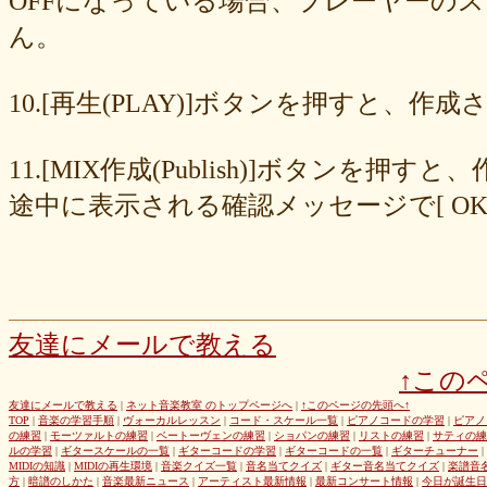
OFFになっている場合、プレーヤーの
677439c6fd
563e6c698d
446eac72db
226c3f614f
213395174a
ん。
19020e22e4
0c727ebe85
0856871099
eb982325ec
e9cbf25271
b9d1d00184
b8045b96ff
a321d82208
a2a831ffc6
9a9bb290cf
8cc6216226
859558fa7b
6d6b2688e7
6c20b0ea3b
6c17d59fb6
10.[再生(PLAY)]ボタンを押すと、
680392e3ca
67efe92fc1
424d8f7433
31dcb76251
f39402e7af
e8249017d4
e61e37969b
dad2acfe86
d65d23faa5
c971c479a3
11.[MIX作成(Publish)]ボタン
b8c89e652c
a049cc5cb0
9549b74be6
9464a5a754
75bc5fddef
72327b81ad
64766afcb0
5982faf785
37b81fb37a
2626069af6
途中に表示される確認メッセージで[ O
163476afd5
ff11537725
e56596ec21
d07f6cc27f
bc31193a8e
b79e0a5a4a
99b9b052b9
8987ee54c7
7f346ddcae
763b797cad
69ea046f5f
66b9ebbc79
6166771447
5fed773abd
52efdfc022
29a19c444a
23eaa364d1
1e8ba00bed
cf0487c553
b0e896a527
6e4bf24d1f
6219e85d0b
54b712bc18
3b63acaeed
dda20b294f
d538875846
bc97ffa855
a92c82a9b9
a87040e19c
a5c7798f47
友達にメールで教える
8d0b76a51f
82cd07e425
6e992b6590
6ba2b88ccf
68bb537805
↑この
463602b28b
26f9005f27
26e2f19a95
143f1b41c9
f4bf1a464f
e9191eb03d
caa6d4fba0
c9cc389c55
a8efcaad6c
87d3fa1850
友達にメールで教える
|
ネット音楽教室 のトップページへ
|
↑このページの先頭へ↑
TOP
|
音楽の学習手順
|
ヴォーカルレッスン
|
コード・スケール一覧
|
ピアノコードの学習
|
ピアノ
822c8a2221
6c9555584d
690bfb6814
64c135d1a2
402acec68f
の練習
|
モーツァルトの練習
|
ベートーヴェンの練習
|
ショパンの練習
|
リストの練習
|
サティの練
3365c53218
1f25023966
1399a07846
f964840e51
e9a7a614e7
ルの学習
|
ギタースケールの一覧
|
ギターコードの学習
|
ギターコードの一覧
|
ギターチューナー
|
MIDIの知識
|
MIDIの再生環境
|
音楽クイズ一覧
|
音名当てクイズ
|
ギター音名当てクイズ
|
楽譜音
c88b4e964f
b8da4c2285
b270827c51
8ebdef9f49
6e4d158010
方
|
暗譜のしかた
|
音楽最新ニュース
|
アーティスト最新情報
|
最新コンサート情報
|
今日が誕生日