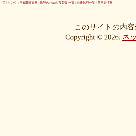
42cb27f1d3
0f4040bbb4
04cf47f62f
df03296293
c36fe2da58
望
|
リンク
|
音楽関連資格
|
歌詞のための言葉数 一覧
|
自作歌詞一覧
|
運営者情報
c3480e1459
bf22798100
b8bf8db0a1
94ec67beb2
7c0e41411e
675194818b
406ca09894
28a161410e
1b26c7bbdf
105e2c2047
e7a96595b3
d635518744
c434a34b3f
b915735725
b52c835867
このサイトの内容
9fc634585a
9a33ee4889
95a3a74b31
94a7f22cb0
7db412d099
Copyright © 2026.
ネ
76379527b6
7407223880
72234b8d1a
228bfbe0f8
0d7d3b584e
0816a7c984
06c2b8a602
fa20e59202
cc8c7f67ed
c689e48133
c2b15d69df
b48faa67fe
b0b3ab756f
98a4479ea0
905d4b4dad
8970dbabef
64002b0048
56e6efc5a8
568c92c9da
4fb9f06b77
381a65ffd9
1c76519672
fa6f13ec69
e92ac18f7b
e1e87e5623
d1498da0fa
cebe9a83e2
a7864853c3
88603b00e3
83bfcceb4e
637e24eddc
18d3243bd9
ebcf32ddfd
aa46363b7b
9ee57c465f
766e9152ea
4558af5ef1
204b35c644
0111ac8c15
fd334bd5c9
da081bcc1f
c58c0a008b
bf5093f77a
bac9bd4851
ad2806b7b3
ab3c34ad47
827fe8cc46
766505d0bf
6bc1611865
6a049e9542
690c9132d4
63e515cfed
552c7a77f9
3ecbd9b416
34c7d3ddac
2aa2eb5df5
f0d4825b88
edd57f0f87
d82a80f1c0
cb54897b8c
bf256441ee
a2eb7bacaf
9eb29032fd
8576e1531f
83c35ef2f9
8195f4ab6a
7d77b375b4
72b488f5e7
4f6c10f665
35e3508e40
33f871e6a2
16192d99b8
092ef9d556
0479619de1
fcf11134da