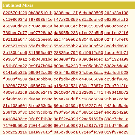
Published Mixes
820570df29
0b8885101b
0308eaa12f
6ebdb89595
262a28a138
c11086934d
f978935f1e
f47a80b359
e81a3dafe0
e6298bfaf2
e52990dd20
c709c3a61a
be3d0901ec
bca315329d
9a63cb0d27
789bec7c77
ea97728ab3
da6955d233
cfee22b5b5
caefec2ff6
b911d1a647
b5bc2beeb5
a2c7450e62
880445a3b9
62ff75fef0
626527e1b9
55ef1dbd13
55a9a558b2
483a00bf52
3e3d1d8602
3b130b1ce9
311556ce67
28825ae792
0a19612e50
fadef01b71
c9365f3aa2
b4b04891bd
ad3e09ff17
a8a8dee0ec
a5f1324a99
a51bf8ea22
9c9f47b064
803aa542f8
7ce05e8b37
6382c6de43
6141e9b32b
59b942cc09
485f46a800
34c5ee3dac
0da4ddf528
f0903f4289
daa3dbbb46
cdf1db42b4
c44868669e
c25ddf9642
b020827352
a958670ea4
a15e63f521
880d17887e
77dc7912fe
4000fa81c9
25b0ce24f8
2010034792
182908c7f1
f486416b72
dd49b5a901
d6eaa0198c
b9aa763d3f
9c935c5094
91b0a72cbd
8fef38b601
8fee863d0a
80eeb3430a
5316227f0f
442dec5a4d
269f286f3c
10d43cdb42
f90f954682
f6881d11ef
e6c32b42a0
a4188483ee
9fcf9f1b3e
9aff2e409d
92aa5169fa
898e7eba1c
71706b56e0
710f4cd996
60e7fab908
2fc2817e70
2fbd748ca9
2bc2c23116
18ae976a5f
0a5c7d06ca
072e6fe598
019f37ed23