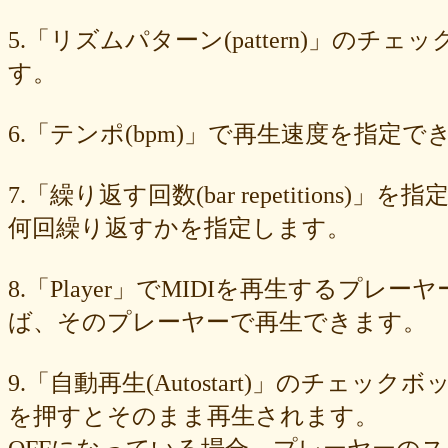
549cd673c1
46826ddb7d
1f3db7da4f
f7f3aaefdc
d492166dd6
c03ee6ed7d
b6644f8493
9cbe0408c7
84b5762063
62a6327de0
5.「リズムパターン(pattern)」の
628225f82f
52edae9aa8
18f5335287
1268752f8b
07c8575aba
す。
d9a6669c89
c7bdea50cf
b0028a39c5
a18acc69c9
a0d1cb27ad
89e6983403
8533fa9130
781846e9cb
6b9f362c23
4e887b24b9
3ead6ea83a
08f33c49f1
f03e2db100
e9d79dc0cc
d10d20337c
6.「テンポ(bpm)」で再生速度を指定でき
bc4e86d124
a86454d5af
a21fbd24dc
8ea728273f
77fab01bea
73468471cf
086bf9fcae
f839ea6eb8
f59ab6f876
d4f92dc6f9
c81b0593c1
bc301c5458
b9b05c1c30
b77b06e8c8
b6c669ff01
7.「繰り返す回数(bar repetitio
96e88e2e7c
73522421d7
542712bc73
525a28a776
4086a90e60
何回繰り返すかを指定します。
0823766053
ff7e40cee8
c883974f52
b0b41f52fa
96116e3c1b
87fe98e89a
8247dd5d17
7c7c130e4a
7518e463a7
56dc16e387
51b2dae66f
3e795bcaec
010563934b
f49c4744b8
e5442af73b
8.「Player」でMIDIを再生する
dfc745d5b5
d0cad829d6
c6b827ad20
c3e63aff18
b656d3e82d
ad6f7dcfc9
ac69c327de
a7f6790d33
a64b08cffb
a30f12f95e
ば、そのプレーヤーで再生できます。
7b05f8138c
78e8adf757
74d31e65fd
66e2116aa7
61d4328ed8
4398a04500
15ad0d5259
e3c007bff4
de7baa6c15
dc7d006232
9.「自動再生(Autostart)」のチェッ
d9dd0eed7c
cced980bc0
b819610aad
8a1c0c81c0
7cf839275e
74873024c5
71e43fd74b
686dea5b28
5fec00f440
22da2c0e9d
を押すとそのまま再生されます。
0aa68fdc23
0a6164721d
daf1370064
d5ee40fc36
ce89d42943
c90746f212
a931ac536a
97e8004df8
91c7ed5598
6ccae8b4c8